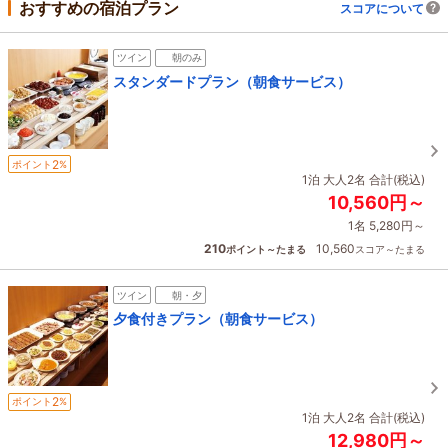
おすすめの宿泊プラン
スコアについて
ツイン
朝のみ
スタンダードプラン（朝食サービス）
2
ポイント
%
1泊 大人2名 合計(税込)
10,560円～
1名 5,280円～
210
10,560
ポイント～たまる
スコア～たまる
ツイン
朝・夕
夕食付きプラン（朝食サービス）
2
ポイント
%
1泊 大人2名 合計(税込)
12,980円～