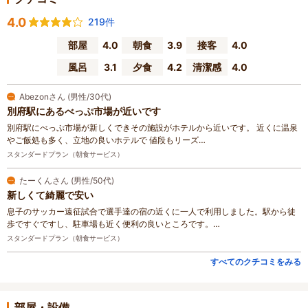
4.0
219件
部屋
4.0
朝食
3.9
接客
4.0
風呂
3.1
夕食
4.2
清潔感
4.0
Abezonさん (男性/30代)
別府駅にあるべっぷ市場が近いです
別府駅にべっぷ市場が新しくできその施設がホテルから近いです。 近くに温泉
やご飯処も多く、立地の良いホテルで 値段もリーズ…
スタンダードプラン（朝食サービス）
たーくんさん (男性/50代)
新しくて綺麗で安い
息子のサッカー遠征試合で選手達の宿の近くに一人で利用しました。駅から徒
歩ですぐですし、駐車場も近く便利の良いところです。…
スタンダードプラン（朝食サービス）
すべてのクチコミをみる
部屋・設備