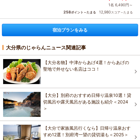
1名 6,490円～
258
12,980
ポイント～たまる
スコア～たまる
宿泊プランをみる
大分県のじゃらんニュース関連記事
【大分名物】中津からあげ4選！からあげの
聖地で外せない名店はココ！
【大分】別府のおすすめ日帰り温泉10選！貸
切風呂や露天風呂がある施設も紹介＜2024
＞
【大分で家族風呂行くなら】日帰り温泉おす
すめ12選！別府湾一望の貸切湯も＜2025＞