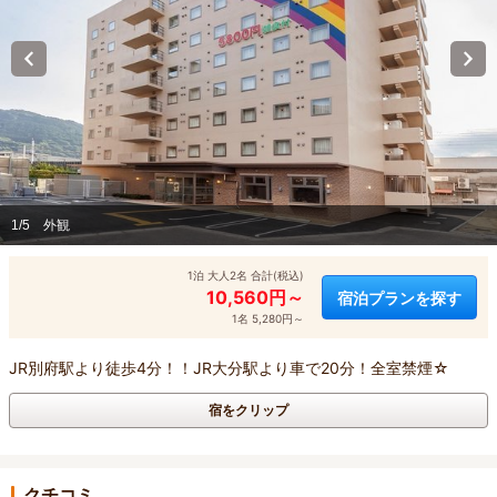
1/5
外観
1泊 大人2名 合計(税込)
10,560円～
宿泊プランを探す
1名 5,280円～
JR別府駅より徒歩4分！！JR大分駅より車で20分！全室禁煙☆
宿をクリップ
クチコミ