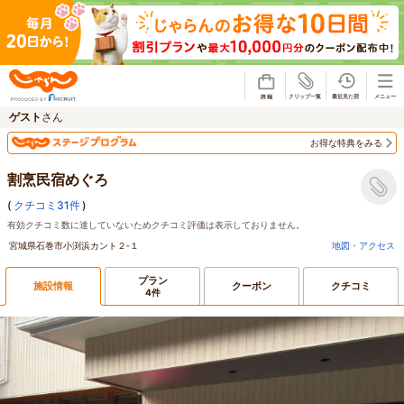
じゃらん
ゲスト
さん
お得な特典をみる
割烹民宿めぐろ
(
クチコミ31件
)
有効クチコミ数に達していないためクチコミ評価は表示しておりません。
宮城県石巻市小渕浜カント２‐１
地図・アクセス
プラン
施設情報
クーポン
クチコミ
4件