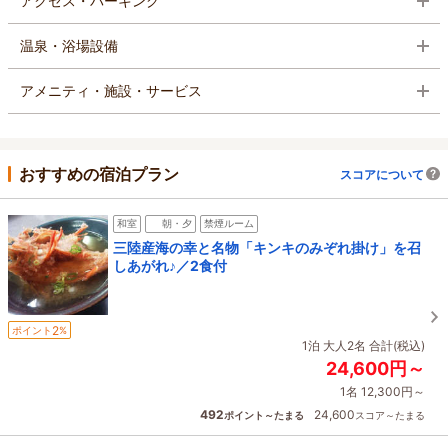
アクセス・パーキング
温泉・浴場設備
アメニティ・施設・サービス
おすすめの宿泊プラン
スコアについて
和室
朝・夕
禁煙ルーム
三陸産海の幸と名物「キンキのみぞれ掛け」を召
しあがれ♪／2食付
2
ポイント
%
1泊 大人2名 合計(税込)
24,600円～
1名 12,300円～
492
24,600
ポイント～たまる
スコア～たまる