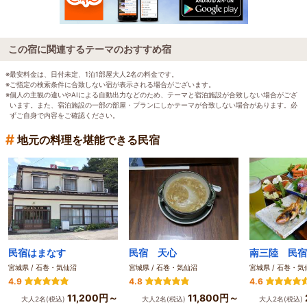
この宿に関連するテーマのおすすめ宿
※最安料金は、日付未定、1泊1部屋大人2名の料金です。
※ご指定の検索条件に合致しない宿が表示される場合がございます。
※個人の主観の違いやAIによる自動出力などのため、テーマと宿泊施設が合致しない場合がござ
います。また、宿泊施設の一部の部屋・プランにしかテーマが合致しない場合があります。必
ずご自身で内容をご確認ください。
#
地元の料理を堪能できる民宿
民宿はまなす
民宿 天心
南三陸 民宿
宮城県 / 石巻・気仙沼
宮城県 / 石巻・気仙沼
宮城県 / 石巻・気
4.9
4.8
4.6
11,200円～
11,800円～
大人2名(税込)
大人2名(税込)
大人2名(税込)