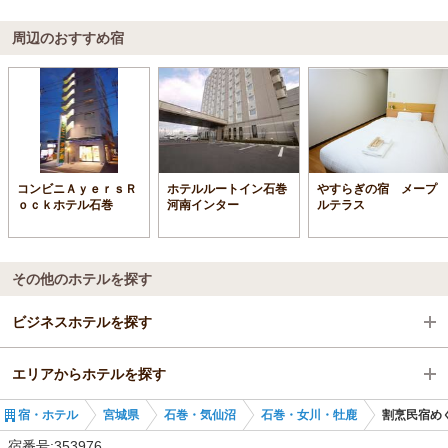
周辺のおすすめ宿
コンビニＡｙｅｒｓＲ
ホテルルートイン石巻
やすらぎの宿 メープ
ｏｃｋホテル石巻
河南インター
ルテラス
その他のホテルを探す
ビジネスホテルを探す
エリアからホテルを探す
宮城県
宿・ホテル
宮城県
石巻・気仙沼
石巻・女川・牡鹿
割烹民宿
石巻・気仙沼
宮城県
宿番号:353976