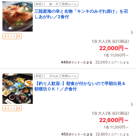
和室
朝・夕
禁煙ルーム
三陸産海の幸と名物「キンキのみぞれ掛け」を召
しあがれ♪／2食付
2
ポイント
%
1泊 大人2名 合計(税込)
22,000円～
1名 11,000円～
440
22,000
ポイント～たまる
スコア～たまる
和室
夕のみ
禁煙ルーム
【釣り人歓迎♪】朝食が付かないので早朝出発＆
朝寝坊ＯＫ！／夕食付
2
ポイント
%
1泊 大人2名 合計(税込)
22,600円～
1名 11,300円～
452
22,600
ポイント～たまる
スコア～たまる