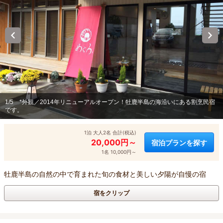
1/5
*外観／2014年リニューアルオープン！牡鹿半島の海沿いにある割烹民宿
です。
1泊 大人2名 合計(税込)
20,000円～
宿泊プランを探す
1名 10,000円～
牡鹿半島の自然の中で育まれた旬の食材と美しい夕陽が自慢の宿
宿をクリップ