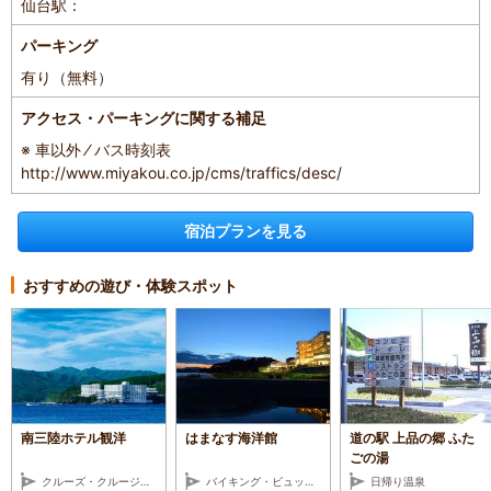
仙台駅：
パーキング
有り（無料）
アクセス・パーキングに関する補足
※ 車以外 ⁄ バス時刻表
http://www.miyakou.co.jp/cms/traffics/desc/
宿泊プランを見る
おすすめの遊び・体験スポット
南三陸ホテル観洋
はまなす海洋館
道の駅 上品の郷 ふた
ごの湯
クルーズ・クルージング
バイキング・ビュッフェ・ホテルレストラン
日帰り温泉