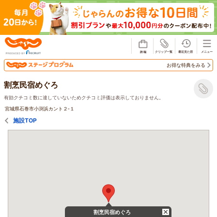
じゃらん
お得な特典をみる
割烹民宿めぐろ
有効クチコミ数に達していないためクチコミ評価は表示しておりません。
宮城県石巻市小渕浜カント２‐１
施設TOP
割烹民宿めぐろ