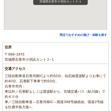
宮城県石巻市小渕浜カント２‐１
周辺でおすすめの遊び・体験を探す
住所
〒986-2415
宮城県石巻市小渕浜カント２‐１
交通アクセス
三陸自動車道石巻河南ICより約50分。仙石線渡波駅よりお車にて
約40分、石巻駅下車車で約50分。
石巻市市内：
車以外／石巻駅もしくは渡波駅から、宮城交通バス（鮎川線）で
約６０分
車／三陸自動車道～石巻河南IC～国道398号線経由、国道2号線
を牡鹿半島方面へ