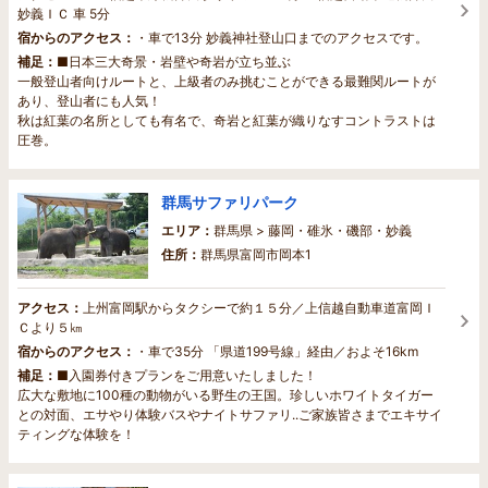
妙義ＩＣ 車 5分
宿からのアクセス：
・車で13分 妙義神社登山口までのアクセスです。
補足：
■日本三大奇景・岩壁や奇岩が立ち並ぶ
一般登山者向けルートと、上級者のみ挑むことができる最難関ルートが
あり、登山者にも人気！
秋は紅葉の名所としても有名で、奇岩と紅葉が織りなすコントラストは
圧巻。
群馬サファリパーク
エリア：
群馬県 > 藤岡・碓氷・磯部・妙義
住所：
群馬県富岡市岡本1
アクセス：
上州富岡駅からタクシーで約１５分／上信越自動車道富岡Ｉ
Ｃより５㎞
宿からのアクセス：
・車で35分 「県道199号線」経由／およそ16km
補足：
■入園券付きプランをご用意いたしました！
広大な敷地に100種の動物がいる野生の王国。珍しいホワイトタイガー
との対面、エサやり体験バスやナイトサファリ..ご家族皆さまでエキサイ
ティングな体験を！