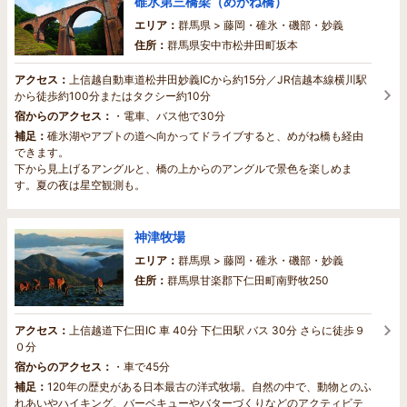
碓氷第三橋梁（めがね橋）
エリア：
群馬県 > 藤岡・碓氷・磯部・妙義
住所：
群馬県安中市松井田町坂本
アクセス：
上信越自動車道松井田妙義ICから約15分／JR信越本線横川駅
から徒歩約100分またはタクシー約10分
宿からのアクセス：
・電車、バス他で30分
補足：
碓氷湖やアプトの道へ向かってドライブすると、めがね橋も経由
できます。
下から見上げるアングルと、橋の上からのアングルで景色を楽しめま
す。夏の夜は星空観測も。
神津牧場
エリア：
群馬県 > 藤岡・碓氷・磯部・妙義
住所：
群馬県甘楽郡下仁田町南野牧250
アクセス：
上信越道下仁田IC 車 40分 下仁田駅 バス 30分 さらに徒歩９
０分
宿からのアクセス：
・車で45分
補足：
120年の歴史がある日本最古の洋式牧場。自然の中で、動物とのふ
れあいやハイキング、バーベキューやバターづくりなどのアクティビテ