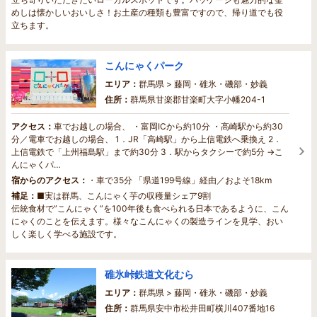
めしは懐かしいおいしさ！お土産の種類も豊富ですので、帰り道でも役
立ちます。
こんにゃくパーク
エリア：
群馬県 > 藤岡・碓氷・磯部・妙義
住所：
群馬県甘楽郡甘楽町大字小幡204-1
アクセス：
車でお越しの場合、 ・富岡ICから約10分 ・高崎駅から約30
分／電車でお越しの場合、 1．JR「高崎駅」から上信電鉄へ乗換え 2．
上信電鉄で「上州福島駅」まで約30分 3．駅からタクシーで約5分 →こ
んにゃくパ…
宿からのアクセス：
・車で35分 「県道199号線」経由／およそ18km
補足：
■実は群馬、こんにゃく芋の収穫量シェア9割
伝統食材で”こんにゃく”を100年後も食べられる日本であるように、こん
にゃくのことを伝えます。様々なこんにゃくの製造ラインを見学、おい
しく楽しく学べる施設です。
碓氷峠鉄道文化むら
エリア：
群馬県 > 藤岡・碓氷・磯部・妙義
住所：
群馬県安中市松井田町横川407番地16