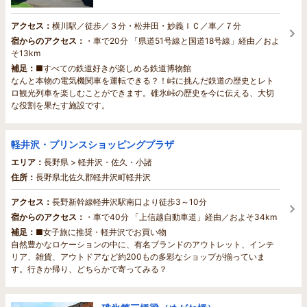
アクセス：
横川駅／徒歩／３分・松井田・妙義ＩＣ／車／７分
宿からのアクセス：
・車で20分 「県道51号線と国道18号線」経由／およ
そ13km
補足：
■すべての鉄道好きが楽しめる鉄道博物館
なんと本物の電気機関車を運転できる？！峠に挑んだ鉄道の歴史とレト
ロ観光列車を楽しむことができます。碓氷峠の歴史を今に伝える、大切
な役割を果たす施設です。
軽井沢・プリンスショッピングプラザ
エリア：
長野県 > 軽井沢・佐久・小諸
住所：
長野県北佐久郡軽井沢町軽井沢
アクセス：
長野新幹線軽井沢駅南口より徒歩3～10分
宿からのアクセス：
・車で40分 「上信越自動車道」経由／およそ34km
補足：
■女子旅に推奨・軽井沢でお買い物
自然豊かなロケーションの中に、有名ブランドのアウトレット、インテ
リア、雑貨、アウトドアなど約200もの多彩なショップが揃っていま
す。行きか帰り、どちらかで寄ってみる？