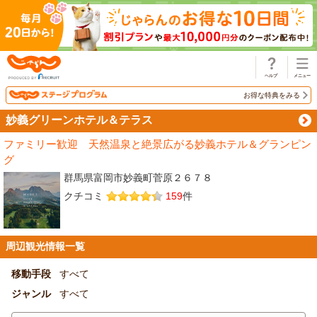
じゃらん
お得な特典をみる
妙義グリーンホテル＆テラス
ファミリー歓迎 天然温泉と絶景広がる妙義ホテル＆グランピン
グ
群馬県富岡市妙義町菅原２６７８
クチコミ
159
件
周辺観光情報一覧
移動手段
すべて
ジャンル
すべて