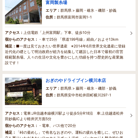
富岡製糸場
エリア：
群馬県 > 藤岡・碓氷・磯部・妙義
住所：
群馬県富岡市富岡1-1
アクセス：
上信電鉄「上州富岡駅」下車、徒歩10分
宿からのアクセス：
・車で25分 「県道199号線」経由／およそ13km
補足：
■一度は見ておきたい世界遺産 ※2014年6月世界文化遺産に登録
近代化の礎として明治政府が総力を結集して建設した日本で最初の官営
模範製糸場。人々の生活や文化を豊かにした功績を持つ歴史的な産業施
設です！
おぎのやドライブイン横川本店
エリア：
群馬県 > 藤岡・碓氷・磯部・妙義
住所：
群馬県安中市松井田町横川297-1
アクセス：
電車:JR信越本線横川駅より徒歩5分R18沿 車:上信越道松井
田妙義ICより軽井沢方面5分
宿からのアクセス：
・電車、バス他で20分
補足：
「峠の釜めし」で有名なおぎのや。運転の疲れを癒しに、ぜひお
立ち寄りいただきたいローカルスポットです。パッケージも魅力的な釜