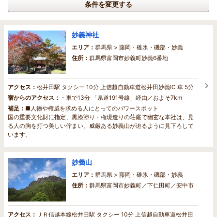
条件を変更する
妙義神社
エリア：
群馬県 > 藤岡・碓氷・磯部・妙義
住所：
群馬県富岡市妙義町妙義6番地
アクセス：
松井田駅 タクシー 10分 上信越自動車道松井田妙義IC 車 5分
宿からのアクセス：
・車で13分 「県道191号線」経由／およそ7km
補足：
■人徳や権威を求める人にとってのパワースポット
国の重要文化財に指定、黒漆塗り・権現造りの荘厳で幽玄な本社は、見
る人の胸を打つ美しい佇まい。威厳ある妙義山が迫るように見下ろして
います。
妙義山
エリア：
群馬県 > 藤岡・碓氷・磯部・妙義
住所：
群馬県富岡市妙義町／下仁田町／安中市
アクセス：
ＪＲ信越本線松井田駅 タクシー 10分 上信越自動車道松井田