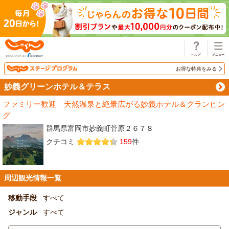
じゃらん
お得な特典をみる
妙義グリーンホテル＆テラス
ファミリー歓迎 天然温泉と絶景広がる妙義ホテル＆グランピン
グ
群馬県富岡市妙義町菅原２６７８
クチコミ
159
件
周辺観光情報一覧
移動手段
すべて
ジャンル
すべて