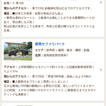
妙義ＩＣ 車 5分
宿からのアクセス：
・車で13分 妙義神社登山口までのアクセスです。
補足：
■日本三大奇景・岩壁や奇岩が立ち並ぶ
一般登山者向けルートと、上級者のみ挑むことができる最難関ルートが
あり、登山者にも人気！
秋は紅葉の名所としても有名で、奇岩と紅葉が織りなすコントラストは
圧巻。
群馬サファリパーク
エリア：
群馬県 > 藤岡・碓氷・磯部・妙義
住所：
群馬県富岡市岡本1
アクセス：
上州富岡駅からタクシーで約１５分／上信越自動車道富岡Ｉ
Ｃより５㎞
宿からのアクセス：
・車で35分 「県道199号線」経由／およそ16km
補足：
■入園券付きプランをご用意いたしました！
広大な敷地に100種の動物がいる野生の王国。珍しいホワイトタイガー
との対面、エサやり体験バスやナイトサファリ..ご家族皆さまでエキサイ
ティングな体験を！