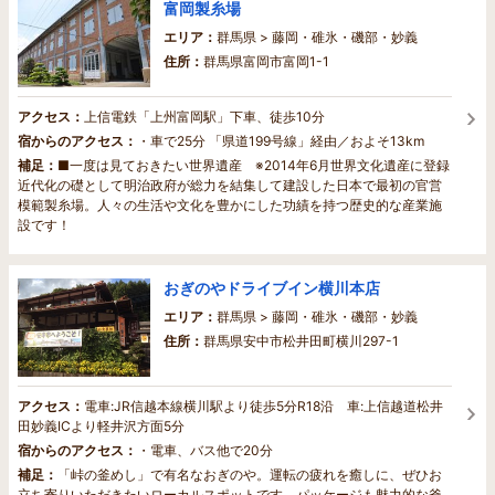
富岡製糸場
エリア：
群馬県 > 藤岡・碓氷・磯部・妙義
住所：
群馬県富岡市富岡1-1
アクセス：
上信電鉄「上州富岡駅」下車、徒歩10分
宿からのアクセス：
・車で25分 「県道199号線」経由／およそ13km
補足：
■一度は見ておきたい世界遺産 ※2014年6月世界文化遺産に登録
近代化の礎として明治政府が総力を結集して建設した日本で最初の官営
模範製糸場。人々の生活や文化を豊かにした功績を持つ歴史的な産業施
設です！
おぎのやドライブイン横川本店
エリア：
群馬県 > 藤岡・碓氷・磯部・妙義
住所：
群馬県安中市松井田町横川297-1
アクセス：
電車:JR信越本線横川駅より徒歩5分R18沿 車:上信越道松井
田妙義ICより軽井沢方面5分
宿からのアクセス：
・電車、バス他で20分
補足：
「峠の釜めし」で有名なおぎのや。運転の疲れを癒しに、ぜひお
立ち寄りいただきたいローカルスポットです。パッケージも魅力的な釜