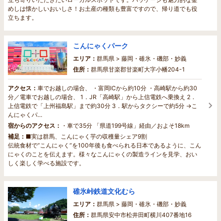
めしは懐かしいおいしさ！お土産の種類も豊富ですので、帰り道でも役
立ちます。
こんにゃくパーク
エリア：
群馬県 > 藤岡・碓氷・磯部・妙義
住所：
群馬県甘楽郡甘楽町大字小幡204-1
アクセス：
車でお越しの場合、 ・富岡ICから約10分 ・高崎駅から約30
分／電車でお越しの場合、 1．JR「高崎駅」から上信電鉄へ乗換え 2．
上信電鉄で「上州福島駅」まで約30分 3．駅からタクシーで約5分 →こ
んにゃくパ…
宿からのアクセス：
・車で35分 「県道199号線」経由／およそ18km
補足：
■実は群馬、こんにゃく芋の収穫量シェア9割
伝統食材で”こんにゃく”を100年後も食べられる日本であるように、こん
にゃくのことを伝えます。様々なこんにゃくの製造ラインを見学、おい
しく楽しく学べる施設です。
碓氷峠鉄道文化むら
エリア：
群馬県 > 藤岡・碓氷・磯部・妙義
住所：
群馬県安中市松井田町横川407番地16