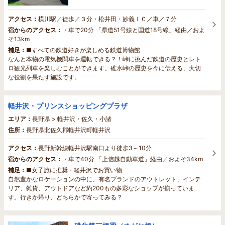
アクセス：
横川駅／徒歩／３分・松井田・妙義ＩＣ／車／７分
宿からのアクセス：
・車で20分 「県道51号線と国道18号線」経由／およ
そ13km
補足：
■すべての鉄道好きが楽しめる鉄道博物館
なんと本物の電気機関車を運転できる？！峠に挑んだ鉄道の歴史とレト
ロ観光列車を楽しむことができます。碓氷峠の歴史を今に伝える、大切
な役割を果たす施設です。
軽井沢・プリンスショッピングプラザ
エリア：
長野県 > 軽井沢・佐久・小諸
住所：
長野県北佐久郡軽井沢町軽井沢
アクセス：
長野新幹線軽井沢駅南口より徒歩3～10分
宿からのアクセス：
・車で40分 「上信越自動車道」経由／およそ34km
補足：
■女子旅に推奨・軽井沢でお買い物
自然豊かなロケーションの中に、有名ブランドのアウトレット、インテ
リア、雑貨、アウトドアなど約200もの多彩なショップが揃っていま
す。行きか帰り、どちらかで寄ってみる？