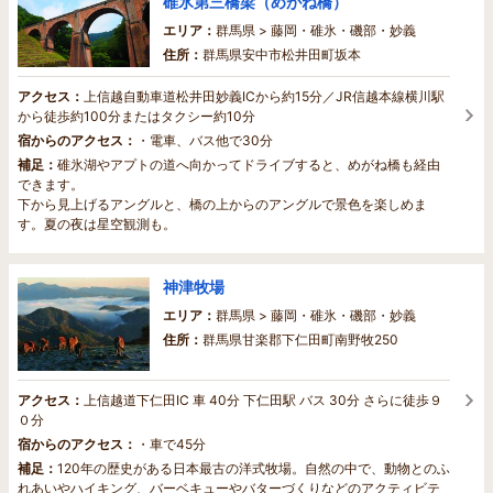
碓氷第三橋梁（めがね橋）
エリア：
群馬県 > 藤岡・碓氷・磯部・妙義
住所：
群馬県安中市松井田町坂本
アクセス：
上信越自動車道松井田妙義ICから約15分／JR信越本線横川駅
から徒歩約100分またはタクシー約10分
宿からのアクセス：
・電車、バス他で30分
補足：
碓氷湖やアプトの道へ向かってドライブすると、めがね橋も経由
できます。
下から見上げるアングルと、橋の上からのアングルで景色を楽しめま
す。夏の夜は星空観測も。
神津牧場
エリア：
群馬県 > 藤岡・碓氷・磯部・妙義
住所：
群馬県甘楽郡下仁田町南野牧250
アクセス：
上信越道下仁田IC 車 40分 下仁田駅 バス 30分 さらに徒歩９
０分
宿からのアクセス：
・車で45分
補足：
120年の歴史がある日本最古の洋式牧場。自然の中で、動物とのふ
れあいやハイキング、バーベキューやバターづくりなどのアクティビテ