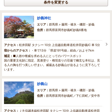
条件を変更する
妙義神社
エリア：
群馬県 > 藤岡・碓氷・磯部・妙義
住所：
群馬県富岡市妙義町妙義6番地
アクセス：
松井田駅 タクシー 10分 上信越自動車道松井田妙義IC 車 5分
宿からのアクセス：
・車で13分 「県道191号線」経由／およそ7km
補足：
■人徳や権威を求める人にとってのパワースポット
国の重要文化財に指定、黒漆塗り・権現造りの荘厳で幽玄な本社は、見
る人の胸を打つ美しい佇まい。威厳ある妙義山が迫るように見下ろして
います。
妙義山
エリア：
群馬県 > 藤岡・碓氷・磯部・妙義
住所：
群馬県富岡市妙義町／下仁田町／安中市
アクセス：
ＪＲ信越本線松井田駅 タクシー 10分 上信越自動車道松井田