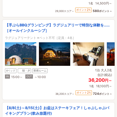
1名
14,500円～
2
ポイント
%
580
29,000スコア～
ポイント～
【手ぶらBBQグランピング】ラグジュアリーで特別な体験を……
［オールインクルーシブ］
ラグジュアリーテント ※ペット不可［定員：4名］
1泊
大人2名
4ベッド
朝・夕
禁煙ルーム
合計(税込)
IN
OUT
15:00～
～10:00
36,200
円～
1名
18,100円～
2
ポイント
%
724
36,200スコア～
ポイント～
【8/8(土)～8/15(土)】お盆はステーキフェア！しゃぶしゃぶバ
イキングプラン(飲み放題付)