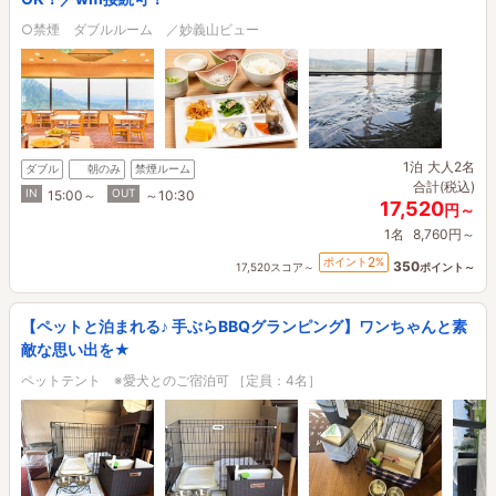
○禁煙 ダブルルーム ／妙義山ビュー
1泊
大人2名
ダブル
朝のみ
禁煙ルーム
合計(税込)
IN
OUT
15:00～
～10:30
17,520
円～
1名
8,760円～
2
ポイント
%
350
17,520スコア～
ポイント～
【ペットと泊まれる♪ 手ぶらBBQグランピング】ワンちゃんと素
敵な思い出を★
ペットテント ※愛犬とのご宿泊可 ［定員：4名］