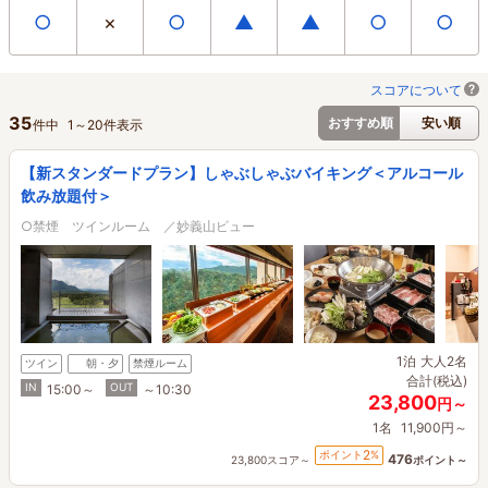
○
×
○
▲
▲
○
○
スコアについて
35
おすすめ順
安い順
件中
1
～
20
件表示
【新スタンダードプラン】しゃぶしゃぶバイキング＜アルコール
飲み放題付＞
○禁煙 ツインルーム ／妙義山ビュー
1泊
大人2名
ツイン
朝・夕
禁煙ルーム
合計(税込)
IN
OUT
15:00～
～10:30
23,800
円～
1名
11,900円～
2
ポイント
%
476
23,800スコア～
ポイント～