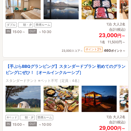
1泊
大人2名
ダブル
朝・夕
禁煙ルーム
合計(税込)
IN
OUT
15:00～
～10:30
23,000
円～
1名
11,500円～
2
ポイント
%
460
23,000スコア～
ポイント～
【手ぶらBBQグランピング】スタンダードプラン 初めてのグラン
ピングにぜひ！［オールインクルーシブ］
スタンダードテント ※ペット不可［定員：4名］
1泊
大人2名
4ベッド
朝・夕
禁煙ルーム
合計(税込)
IN
OUT
15:00～
～10:00
29,000
円～