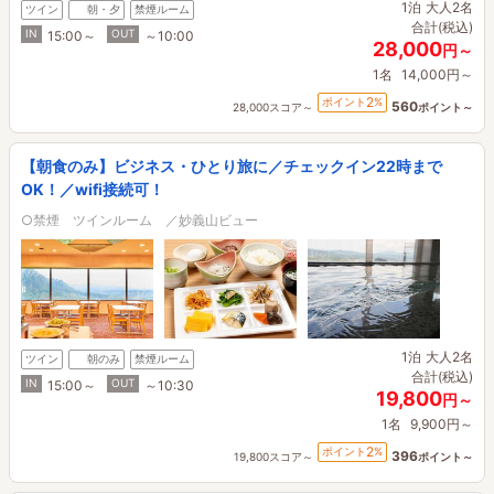
1泊
大人2名
ツイン
朝・夕
禁煙ルーム
合計(税込)
IN
OUT
15:00～
～10:00
28,000
円～
1名
14,000円～
2
ポイント
%
560
28,000スコア～
ポイント～
【朝食のみ】ビジネス・ひとり旅に／チェックイン22時まで
OK！／wifi接続可！
○禁煙 ツインルーム ／妙義山ビュー
1泊
大人2名
ツイン
朝のみ
禁煙ルーム
合計(税込)
IN
OUT
15:00～
～10:30
19,800
円～
1名
9,900円～
2
ポイント
%
396
19,800スコア～
ポイント～