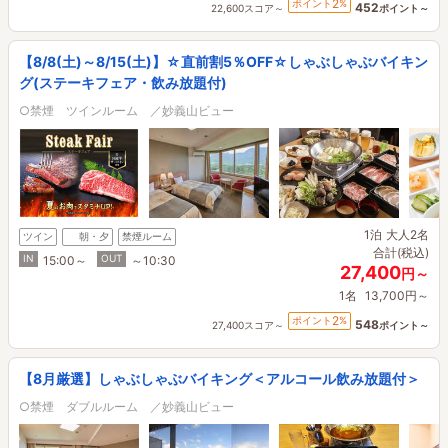
2
ポイント
%
452
22,600スコア～
ポイント～
【8/8(土)～8/15(土)】☆直前割5％OFF☆しゃぶしゃぶバイキン
グ(ステーキフェア・飲み放題付)
○禁煙 ツインルーム ／妙義山ビュー
1泊
大人2名
ツイン
朝・夕
禁煙ルーム
合計(税込)
IN
OUT
15:00～
～10:30
27,400
円～
1名
13,700円～
2
ポイント
%
548
27,400スコア～
ポイント～
【8月厳選】しゃぶしゃぶバイキング＜アルコール飲み放題付＞
○禁煙 ダブルルーム ／妙義山ビュー