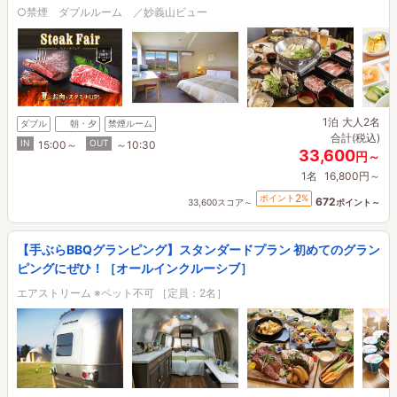
○禁煙 ダブルルーム ／妙義山ビュー
1泊
大人2名
ダブル
朝・夕
禁煙ルーム
合計(税込)
IN
OUT
15:00～
～10:30
33,600
円～
1名
16,800円～
2
ポイント
%
672
33,600スコア～
ポイント～
【手ぶらBBQグランピング】スタンダードプラン 初めてのグラン
ピングにぜひ！［オールインクルーシブ］
エアストリーム ※ペット不可 ［定員：2名］