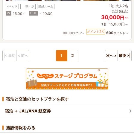
1泊
大人2名
4ベッド
朝・夕
禁煙ルーム
合計(税込)
IN
OUT
15:00～
～10:00
30,000
円～
1名
15,000円～
2
ポイント
%
600
30,000スコア～
ポイント～
1
2
|< 最初
< 前へ
次へ >
最後 >|
宿泊と交通のセットプランを探す
宿泊 ＋ JAL/ANA 航空券
施設情報をみる