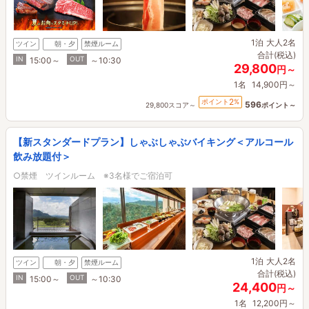
1泊
大人2名
ツイン
朝・夕
禁煙ルーム
合計(税込)
IN
OUT
15:00～
～10:30
29,800
円～
1名
14,900円～
2
ポイント
%
596
29,800スコア～
ポイント～
【新スタンダードプラン】しゃぶしゃぶバイキング＜アルコール
飲み放題付＞
○禁煙 ツインルーム ※3名様でご宿泊可
1泊
大人2名
ツイン
朝・夕
禁煙ルーム
合計(税込)
IN
OUT
15:00～
～10:30
24,400
円～
1名
12,200円～