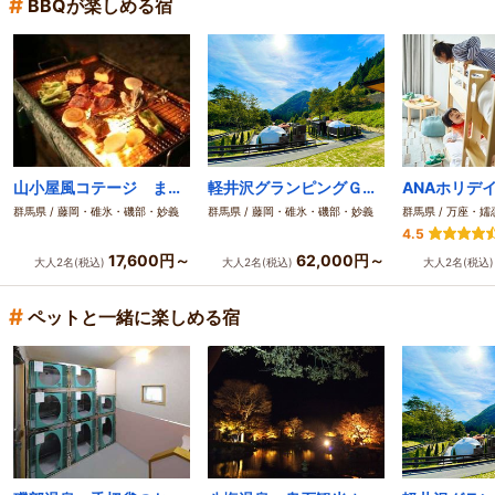
#
BBQが楽しめる宿
山小屋風コテージ まほーばの森
軽井沢グランピングＧｒａｎＣｌａｓｓｅ
群馬県 / 藤岡・碓氷・磯部・妙義
群馬県 / 藤岡・碓氷・磯部・妙義
群馬県 / 万座・
4.5
17,600円～
62,000円～
大人2名(税込)
大人2名(税込)
大人2名(税込
#
ペットと一緒に楽しめる宿