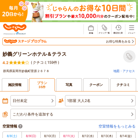
じゃらん
お得な特典をみる
妙義グリーンホテル＆テラス
(
クチコミ159件
)
4.2
群馬県富岡市妙義町菅原２６７８
地図・アクセス
プラン
施設情報
写真
クーポン
クチコミ
35件
日付未定
1部屋 大人2名
こだわり条件を追加する
空室情報
空室情報をもっとみる
8/8
(土)
8/9
(日)
8/10
(月)
8/11
(火)
8/12
(水)
8/13
(木)
8/14
(金)