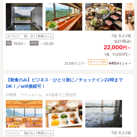
1泊
大人2名
ダブル
朝・夕
禁煙ルーム
合計(税込)
IN
OUT
15:00～
～10:30
22,000
円～
1名
11,000円～
2
ポイント
%
440
22,000スコア～
ポイント～
【朝食のみ】ビジネス・ひとり旅に／チェックイン22時まで
OK！／wifi接続可！
○禁煙 ツインルーム ※3名様でご宿泊可
1泊
大人2名
ツイン
朝のみ
禁煙ルーム