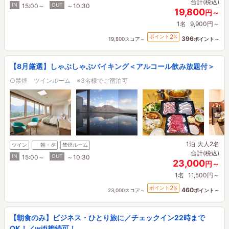
合計(税込)
IN
OUT
15:00～
～10:30
19,800
円～
1名
9,900円～
2
ポイント
%
396
19,800スコア～
ポイント～
【8月厳選】しゃぶしゃぶバイキング＜アルコール飲み放題付＞
○禁煙 ツインルーム ※3名様でご宿泊可
1泊
大人2名
ツイン
朝・夕
禁煙ルーム
合計(税込)
IN
OUT
15:00～
～10:30
23,000
円～
1名
11,500円～
2
ポイント
%
460
23,000スコア～
ポイント～
【朝食のみ】ビジネス・ひとり旅に／チェックイン22時まで
OK！／wifi接続可！