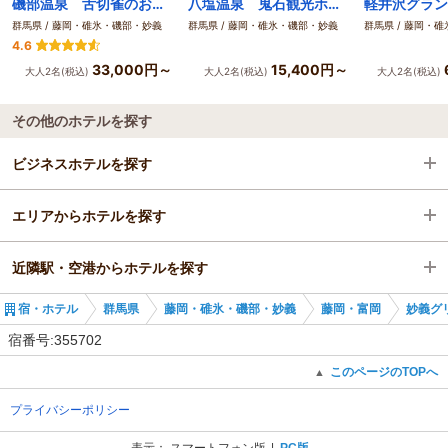
磯部温泉 舌切雀のお宿 ホテル磯部ガーデン
八塩温泉 鬼石観光ホテル
群馬県 / 藤岡・碓氷・磯部・妙義
群馬県 / 藤岡・碓氷・磯部・妙義
群馬県 / 藤岡・
4.6
33,000円～
15,400円～
大人2名(税込)
大人2名(税込)
大人2名(税込)
その他のホテルを探す
ビジネスホテルを探す
エリアからホテルを探す
群馬県
近隣駅・空港からホテルを探す
藤岡・碓氷・磯部・妙義
群馬県
宿・ホテル
群馬県
藤岡・碓氷・磯部・妙義
藤岡・富岡
妙義グ
藤岡・富岡
藤岡・碓氷・磯部・妙義
松井田駅
宿番号:355702
松井田駅
藤岡・富岡
西松井田駅
このページのTOPへ
▲
プライバシーポリシー
松井田駅
磯部駅
表示：
スマートフォン版
PC版