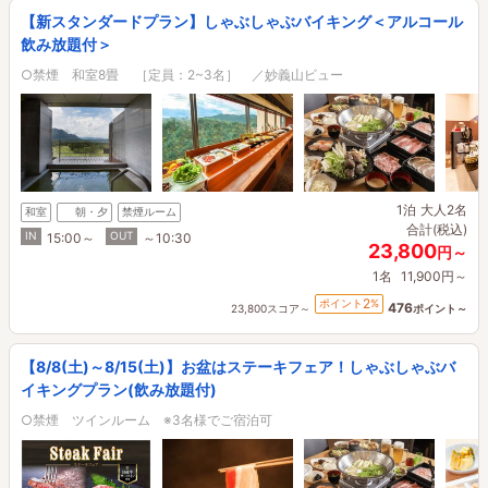
【新スタンダードプラン】しゃぶしゃぶバイキング＜アルコール
飲み放題付＞
○禁煙 和室8畳 ［定員：2~3名］ ／妙義山ビュー
1泊
大人2名
和室
朝・夕
禁煙ルーム
合計(税込)
IN
OUT
15:00～
～10:30
23,800
円～
1名
11,900円～
2
ポイント
%
476
23,800スコア～
ポイント～
【8/8(土)～8/15(土)】お盆はステーキフェア！しゃぶしゃぶバ
イキングプラン(飲み放題付)
○禁煙 ツインルーム ※3名様でご宿泊可