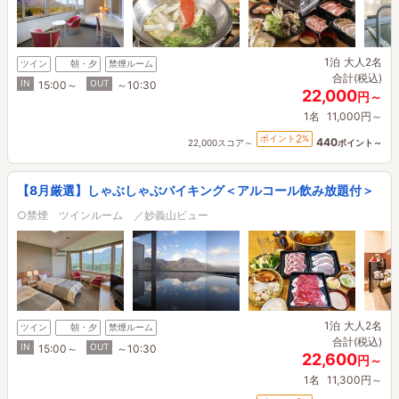
1泊
大人2名
ツイン
朝・夕
禁煙ルーム
合計(税込)
IN
OUT
15:00～
～10:30
22,000
円～
1名
11,000円～
2
ポイント
%
440
22,000スコア～
ポイント～
【8月厳選】しゃぶしゃぶバイキング＜アルコール飲み放題付＞
○禁煙 ツインルーム ／妙義山ビュー
1泊
大人2名
ツイン
朝・夕
禁煙ルーム
合計(税込)
IN
OUT
15:00～
～10:30
22,600
円～
1名
11,300円～