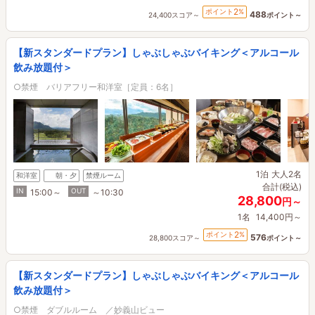
2
ポイント
%
488
24,400スコア～
ポイント～
【新スタンダードプラン】しゃぶしゃぶバイキング＜アルコール
飲み放題付＞
○禁煙 バリアフリー和洋室［定員：6名］
1泊
大人2名
和洋室
朝・夕
禁煙ルーム
合計(税込)
IN
OUT
15:00～
～10:30
28,800
円～
1名
14,400円～
2
ポイント
%
576
28,800スコア～
ポイント～
【新スタンダードプラン】しゃぶしゃぶバイキング＜アルコール
飲み放題付＞
○禁煙 ダブルルーム ／妙義山ビュー