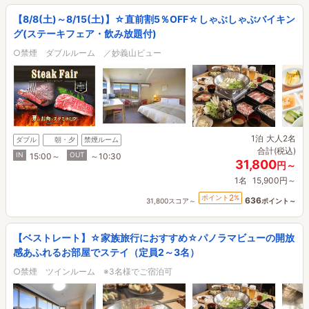
【8/8(土)～8/15(土)】☆直前割5％OFF☆しゃぶしゃぶバイキン
グ(ステーキフェア・飲み放題付)
○禁煙 ダブルルーム ／妙義山ビュー
1泊
大人2名
ダブル
朝・夕
禁煙ルーム
合計(税込)
IN
OUT
15:00～
～10:30
31,800
円～
1名
15,900円～
2
ポイント
%
636
31,800スコア～
ポイント～
【ベストレート】☆家族旅行におすすめ☆パノラマビューの開放
感あふれるお部屋でステイ（定員2～3名）
○禁煙 ツインルーム ※3名様でご宿泊可