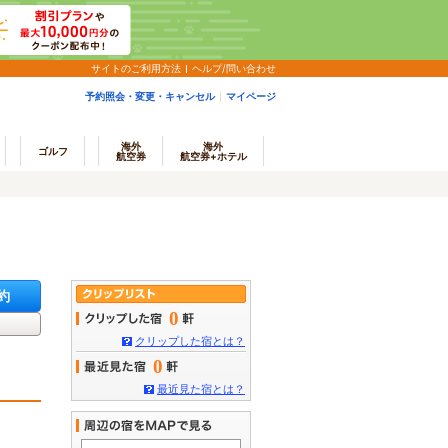
サイトのご利用方法
ヘルプ/問い合わせ
予約照会・変更・キャンセル
マイページ
海外
海外
ゴルフ
航空券
航空券+ホテル
約
0
クリップした宿とは？
0
最近見た宿とは？