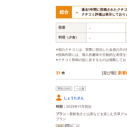
過去1年間に投稿されたクチ
-
総合
クチコミ評価は表示しており
部屋
-
料理（夕食）
-
※宿のクチコミは、実際に宿泊した会員の方の
※投稿内容には、個人的趣味や主観的な表現を
※クチコミ投稿の掟に反するものは掲載してお
31
[並び順]
新着
件
男性/20代
一人旅
しょうたさん
時期
2025年11月宿泊
プラン
新鮮魚介と山菜などを楽しむ天草グ
プラン
和室
朝・夕