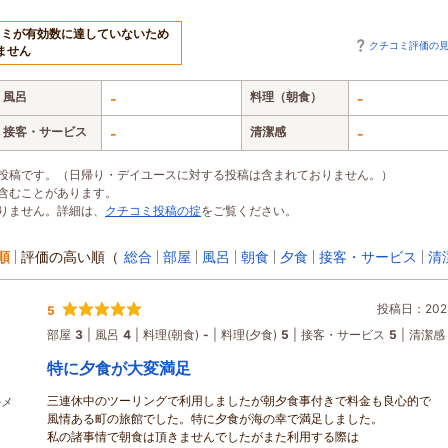
コミが有効数に達していないため
クチコミ評価の
ません
風呂
料理（朝食）
-
-
接客・サービス
清潔感
-
-
投稿です。（日帰り・デイユースに対する投稿は含まれておりません。）
含むことがあります。
りません。詳細は、
クチコミ投稿の掟
をご覧ください。
順
評価の高い順
（
総合
部屋
風呂
朝食
夕食
接客・サービス
清
投稿日：2025
5
部屋
3
風呂
4
料理(朝食)
-
料理(夕食)
5
接客・サービス
5
清潔感
特に夕食が大変満足
三連休中のツーリングで利用しましたが朝夕食事付きで料金も良心的で
ルメ
風情ある町の旅館でした。特に夕食が海の幸で満足しました。
私の諸事情で朝食は頂きませんでしたがまた利用する際は