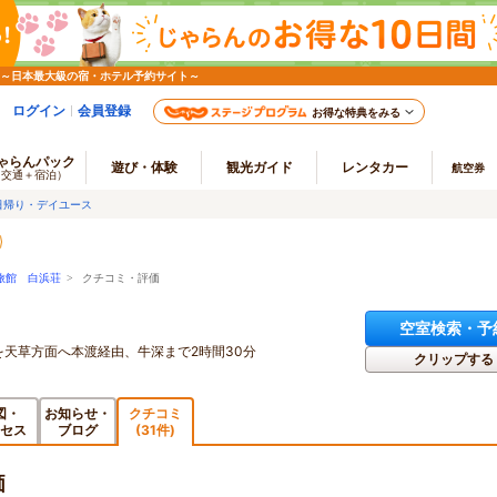
 ～日本最大級の宿・ホテル予約サイト～
ログイン
会員登録
お得な特典をみる
ゃらんパック
遊び・体験
観光ガイド
レンタカー
航空券
（交通＋宿泊）
日帰り・デイユース
旅館 白浜荘
> クチコミ・評価
空室検索・予
を天草方面へ本渡経由、牛深まで2時間30分
クリップする
図・
お知らせ・
クチコミ
セス
ブログ
(31件)
価