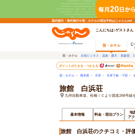
国内旅行・海外旅行や宿・ホテルの宿泊予約はじゃらんnet
こんにちは♪ゲストさん
じ
宿・ホテル
宿・ホテル
出張ビジネス
温泉・露天
高級宿
ポイントがたまる・つかえる
宿・ホテル
>
熊本県
>
天草
>
天草下島・下田
>
旅館 白浜荘
九州自動車道、松橋ＩＣより国道266号線
地
基本情報
料金・宿泊プラン
アク
旅館 白浜荘のクチコミ・評