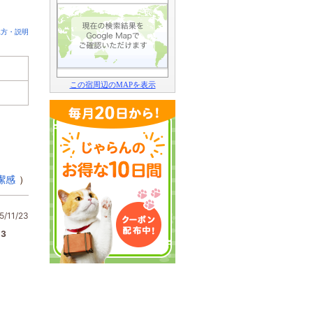
見方・説明
この宿周辺のMAPを表示
潔感
）
/11/23
3