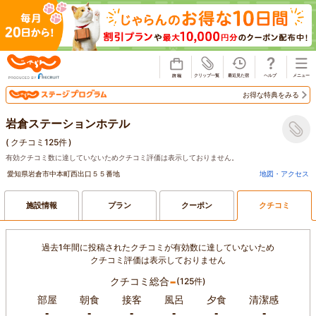
じゃらん
お得な特典をみる
岩倉ステーションホテル
(
クチコミ125件
)
有効クチコミ数に達していないためクチコミ評価は表示しておりません。
愛知県岩倉市中本町西出口５５番地
地図・アクセス
施設情報
プラン
クーポン
クチコミ
過去1年間に投稿されたクチコミが有効数に達していないため
クチコミ評価は表示しておりません
-
クチコミ総合
(125件)
部屋
朝食
接客
風呂
夕食
清潔感
-
-
-
-
-
-