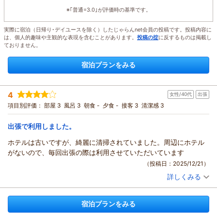
※｢普通=3.0｣が評価時の基準です。
実際に宿泊（日帰り･デイユースを除く）したじゃらんnet会員の投稿です。投稿内容に
は、個人的趣味や主観的な表現を含むことがあります。
投稿の掟
に反するものは掲載し
ておりません。
宿泊プランをみる
4
女性/40代
出張
項目別評価：
部屋 3
風呂 3
朝食 -
夕食 -
接客 3
清潔感 3
出張で利用しました。
ホテルは古いですが、綺麗に清掃されていました。周辺にホテル
がないので、毎回出張の際は利用させていただいています
（投稿日：2025/12/21）
詳しくみる
宿泊時期：
2025年10月宿泊 (出張)
投稿者：
エミンダーさん
(女性/40代)
宿泊プラン：
歩いてホテルまで来ていただける方専用プラン連泊：シングル
宿泊プランをみる
【禁煙】最終チェックイン20時45分
シングル
食事なし
宿泊価格帯：
6,001～7,000円(大人一人あたり/税込)