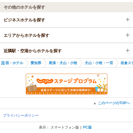
その他のホテルを探す
ビジネスホテルを探す
エリアからホテルを探す
愛知県
近隣駅・空港からホテルを探す
尾張・犬山・小牧
愛知県
宿・ホテル
愛知県
尾張・犬山・小牧
犬山・小牧・一宮
岩倉ス
犬山・小牧・一宮
尾張・犬山・小牧
岩倉駅
岩倉駅
犬山・小牧・一宮
西春駅
岩倉駅
小牧口駅
このページのTOPへ
▲
小牧駅
プライバシーポリシー
江南駅
表示：
スマートフォン版
PC版