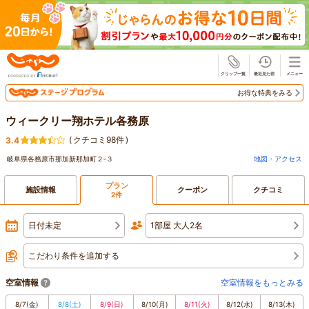
じゃらん
お得な特典をみる
ウィークリー翔ホテル各務原
(
クチコミ98件
)
3.4
岐阜県各務原市那加新那加町２‐３
地図・アクセス
プラン
施設情報
クーポン
クチコミ
2件
日付未定
1部屋 大人2名
こだわり条件を追加する
空室情報
空室情報をもっとみる
8/7
(金)
8/8
(土)
8/9
(日)
8/10
(月)
8/11
(火)
8/12
(水)
8/13
(木)