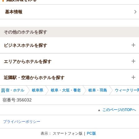
基本情報
その他のホテルを探す
ビジネスホテルを探す
エリアからホテルを探す
岐阜県
近隣駅・空港からホテルを探す
岐阜・大垣・養老
岐阜県
宿・ホテル
岐阜県
岐阜・大垣・養老
岐阜・羽島
ウィークリー
岐阜・羽島
岐阜・大垣・養老
新那加駅
宿番号:356032
新那加駅
岐阜・羽島
那加駅
このページのTOPへ
▲
プライバシーポリシー
新那加駅
六軒駅
表示：
スマートフォン版
PC版