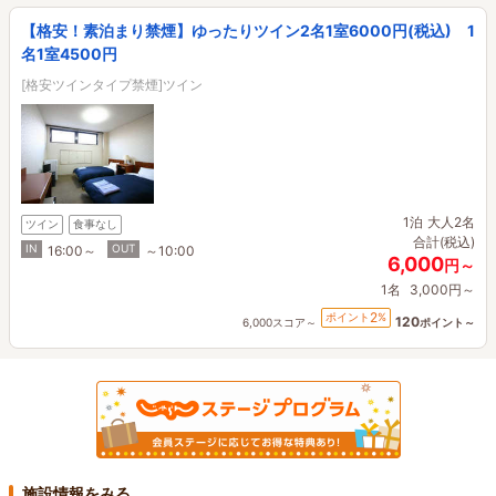
【格安！素泊まり禁煙】ゆったりツイン2名1室6000円(税込) 1
名1室4500円
[格安ツインタイプ禁煙]ツイン
1泊
大人2名
ツイン
食事なし
合計(税込)
IN
OUT
16:00～
～10:00
6,000
円～
1名
3,000円～
2
ポイント
%
120
6,000スコア～
ポイント～
施設情報をみる