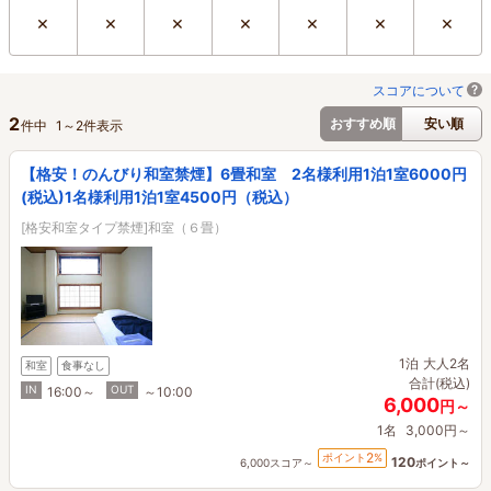
×
×
×
×
×
×
×
スコアについて
2
おすすめ順
安い順
件中
1
～
2
件表示
【格安！のんびり和室禁煙】6畳和室 2名様利用1泊1室6000円
(税込)1名様利用1泊1室4500円（税込）
[格安和室タイプ禁煙]和室（６畳）
1泊
大人2名
和室
食事なし
合計(税込)
IN
OUT
16:00～
～10:00
6,000
円～
1名
3,000円～
2
ポイント
%
120
6,000スコア～
ポイント～