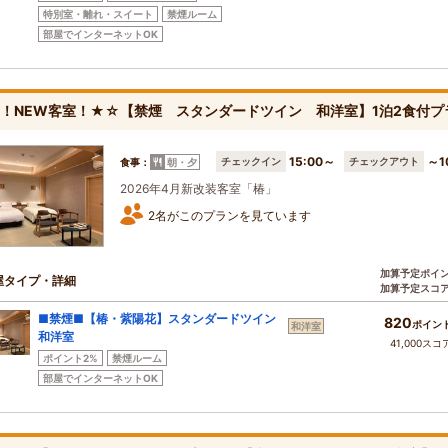
特別室・離れ・スイート
禁煙ルーム
部屋でインターネットOK
！NEW客室！★☆【禁煙 スタンダードツイン 和洋室】1泊2食付プ
15:00～
～1
チェックイン
チェックアウト
食事：
朝・夕
2026年4月新改装客室「椿」
2名がこのプランを見ています
加算予定ポイ
屋タイプ・詳細
加算予定スコ
■禁煙■【椿・紫陽花】スタンダードツイン
820
ポイン
和洋室
和洋室
41,000スコ
ポイント2%
禁煙ルーム
部屋でインターネットOK