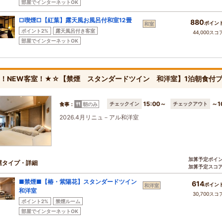
部屋でインターネットOK
□喫煙□【紅葉】露天風お風呂付和室12畳
880
ポイン
和室
ポイント2%
露天風呂付き客室
44,000スコ
部屋でインターネットOK
！NEW客室！★☆【禁煙 スタンダードツイン 和洋室】1泊朝食付プ
15:00～
～1
チェックイン
チェックアウト
食事：
朝のみ
2026.4月リニュ－アル和洋室
加算予定ポイ
屋タイプ・詳細
加算予定スコ
■禁煙■【椿・紫陽花】スタンダードツイン
614
ポイン
和洋室
和洋室
30,700スコ
ポイント2%
禁煙ルーム
部屋でインターネットOK