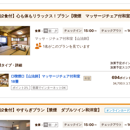
泊2食付】心も体もリラックス！プラン【喫煙 マッサージチェア付和
15:00～
～1
チェックイン
チェックアウト
食事：
朝・夕
マッサ－ジチェア付和室【山法師】
1名がこのプランを見ています
加算予定ポイ
屋タイプ・詳細
加算予定スコ
□喫煙□【山法師】マッサージチェア付和室
694
ポイン
和室
18畳
34,700スコ
ポイント2%
部屋でインターネットOK
泊2食付】やすらぎプラン【禁煙 ダブルツイン和洋室】
オンラインカード
15:00～
～1
チェックイン
チェックアウト
食事：
朝・夕