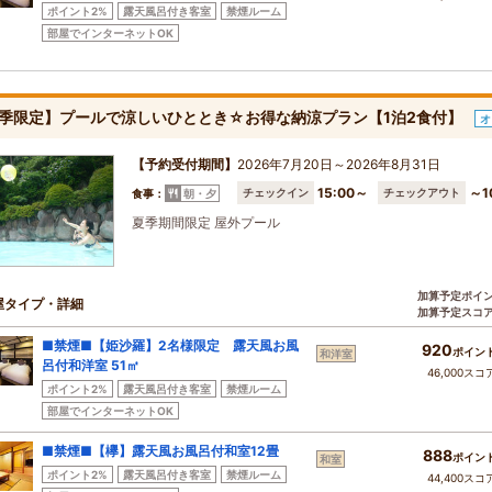
ポイント2%
露天風呂付き客室
禁煙ルーム
部屋でインターネットOK
季限定】プールで涼しいひととき☆お得な納涼プラン【1泊2食付】
オ
【予約受付期間】
2026年7月20日～2026年8月31日
15:00～
～1
チェックイン
チェックアウト
食事：
朝・夕
夏季期間限定 屋外プール
加算予定ポイ
屋タイプ・詳細
加算予定スコ
■禁煙■【姫沙羅】2名様限定 露天風お風
920
ポイン
和洋室
呂付和洋室 51㎡
46,000スコ
ポイント2%
露天風呂付き客室
禁煙ルーム
部屋でインターネットOK
■禁煙■【欅】露天風お風呂付和室12畳
888
ポイン
和室
ポイント2%
露天風呂付き客室
禁煙ルーム
44,400スコ