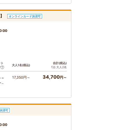
室】
オンラインカード決済可
0:00
ント
合計(税込)
大人1名(税込)
1泊 大人2名
ア
34,700
17,350円～
円～
ト～
ア～
決済可
0:00