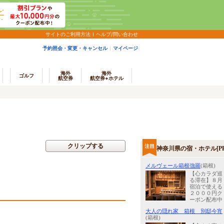
サイトのご利用方法
ヘルプ/問い合わせ
予約照会・変更・キャンセル
マイページ
海外
海外
ゴルフ
航空券
航空券+ホテル
クリップする
神奈川県の宿・ホテル[PR
メルヴェール箱根強羅
(箱根)
【心カラダ巡
る滞在】８月
宿泊で使える
２０００円ク
ーポン配布中
大人の隠れ家 箱根 別邸今宵
(箱根)