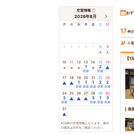
空室情報
おす
2026年8月
月
火
水
木
金
土
日
17
1
2
件
4
3
4
5
6
7
8
9
×
×
【1
10
11
12
13
14
15
16
1
2
×
×
×
×
▲
部屋
部屋
17
18
19
20
21
22
23
1
1
1
2
2
▲
▲
部屋
部屋
部屋
部屋
部屋
24
25
26
27
28
29
30
2
3
1
3
▲
▲
▲
部屋
部屋
部屋
部屋
31
部
▲
※1泊時の空室情報となります。連泊
の場合は日付をご指定ください。