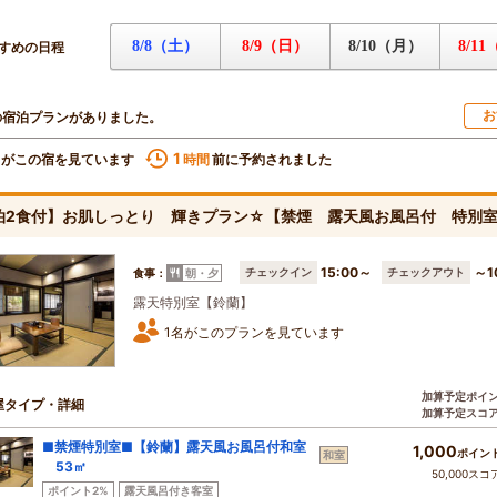
8/8（土）
8/9（日）
8/10（月）
8/1
すめの日程
お
の宿泊プランがありました。
1
名がこの宿を見ています
前に予約されました
時間
泊2食付】お肌しっとり 輝きプラン☆【禁煙 露天風お風呂付 特別
15:00～
～1
チェックイン
チェックアウト
食事：
朝・夕
露天特別室【鈴蘭】
1名がこのプランを見ています
加算予定ポイ
屋タイプ・詳細
加算予定スコ
■禁煙特別室■【鈴蘭】露天風お風呂付和室
1,000
ポイン
和室
53㎡
50,000スコ
ポイント2%
露天風呂付き客室