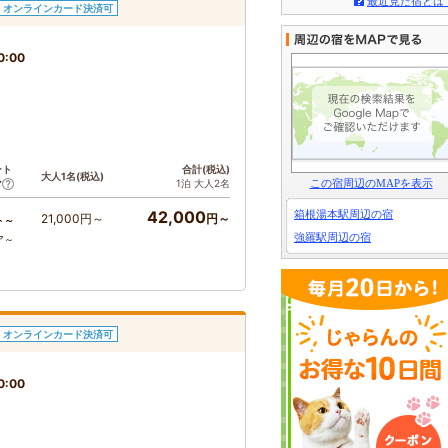
最近見た宿とは
オンラインカード決済可
0:00
ント
合計(税込)
大人1名(税込)
この宿周辺のMAPを表示
1泊 大人2名
ア
42,000
箱根湯本駅周辺の宿
21,000円～
円～
ト～
強羅駅周辺の宿
ア～
オンラインカード決済可
0:00