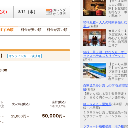
【全１４室の
大人の隠れ
家】お盆期間
カレンダー
1（火）
8/12（水）
お得なクーポ
から選択
ン配布中
箱根風雅～大人の時間を愉しむ
宿～
(箱根)
すすめ順
料金が安い順
料金が高い順
★８／９～１
５空室あり★
都心より気温
が低い仙石原
エリア
箱根・芦ノ湖 はなをり（オリ
室】
ックスホテルズ＆リゾーツ ）
オンラインカード決済可
(箱根)
【じゃらん限
定】☆グルー
0:00
プ旅行３名以
上１室で館内
利用券付☆
自家源泉掛け流しの宿 強羅環翠
楼
(箱根)
【歴史を感じる宿】数量限定！
５，０００円クーポン発券中♪
ント
合計(税込)
大人1名(税込)
巛－ｓｅｎ－湯河原
(湯河原・
1泊 大人2名
ア
鶴・小田原)
１００％かけ流し客室温泉～貸
50,000
25,000円～
円～
切サウナ～オールインクルーシ
ト～
ブ
ア～
ラフォーレ箱根強羅 湯の棲
(