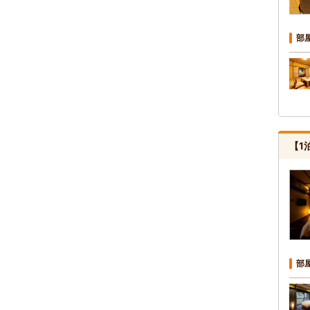
部
【1
部