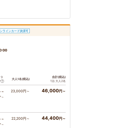
ンラインカード決済可
0:00
ント
合計(税込)
大人1名(税込)
1泊 大人2名
ア
46,000
23,000円～
円～
ト～
ア～
44,400
22,200円～
円～
ト～
ア～