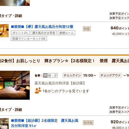
加算予定ポイ
屋タイプ・詳細
加算予定スコ
■禁煙■【欅】露天風お風呂付和室12畳
840
ポイン
和室
ポイント2%
露天風呂付き客室
禁煙ルーム
42,000スコ
部屋でインターネットOK
泊2食付】お肌しっとり 輝きプラン☆【2名様限定！ 禁煙 露天風
15:00～
～1
チェックイン
チェックアウト
食事：
朝・夕
露天風お風呂付和洋室【姫沙羅】
1名がこのプランを見ています
加算予定ポイ
屋タイプ・詳細
加算予定スコ
■禁煙■【姫沙羅】2名様限定 露天風お風
920
ポイン
和洋室
呂付和洋室 51㎡
46,000スコ