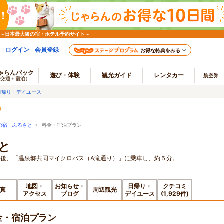
 ～日本最大級の宿・ホテル予約サイト～
ログイン
会員登録
お得な特典をみる
ゃらんパック
遊び・体験
観光ガイド
レンタカー
航空券
（交通＋宿泊）
日帰り・デイユース
の宿 ふるさと
> 料金・宿泊プラン
と
後、「温泉郷共同マイクロバス（A滝通り）」に乗車し、約５分。
地図・
お知らせ・
日帰り・
クチコミ
真
周辺観光
アクセス
ブログ
デイユース
(1,929件)
金・宿泊プラン