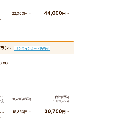
44,000
22,000円～
円～
ト～
ア～
ラン♪
オンラインカード決済可
0:00
ント
合計(税込)
大人1名(税込)
1泊 大人2名
ア
30,700
15,350円～
円～
ト～
ア～