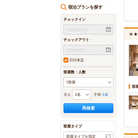
宿泊プランを探す
チェックイン
☆★
チェックアウト
日付未定
部屋数・人数
部
大人
子供
0名
再検索
部屋タイプ
部屋タイプを指定