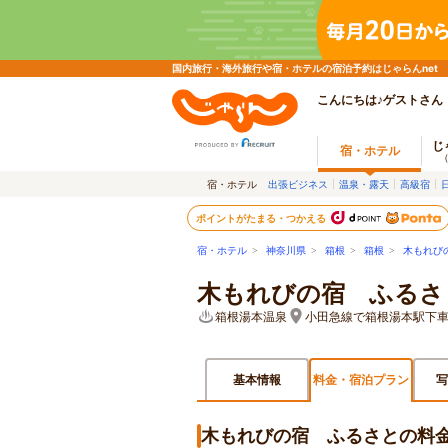
国内旅行・海外旅行や宿・ホテルの宿泊予約はじゃらんnet
こんにちは♪ゲストさん
じ
宿・ホテル
宿・ホテル
出張ビジネス
温泉・露天
高級宿
ポイントがたまる・つかえる
宿・ホテル
>
神奈川県
>
箱根
>
箱根
>
木もれび
木もれびの宿 ふるさ
箱根湯本温泉
小田急線で箱根湯本駅下車
基本情報
料金・宿泊プラン
写
木もれびの宿 ふるさとの料