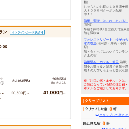
根)
じゃらんのお得な１０日間★最
大７０００円クーポン配布
中！！
箱根 藍瑠（はこね あいる）
(箱根)
早期予約特典♪全室露天付温泉
ラン
オンラインカード決済可
館を満喫★
フォレストリゾート ゆがわら
水の香里
(湯河原・真鶴・小田
0:00
原)
湯・食すべてにおいてワンラン
ク上の宿
箱根湯本 ホテル 仙景
(箱根)
朝夕お部屋食と温泉で旅館を満
喫！のんびりちょっと贅沢な旅
ント
合計(税込)
大人1名(税込)
※「注目の宿・ホテル」とは、
1泊 大人2名
ア
ご覧になっている県の注目宿・
ホテルをご紹介しております。
41,000
20,500円～
円～
ト～
ア～
クリップリスト
0
クリップした宿とは
0