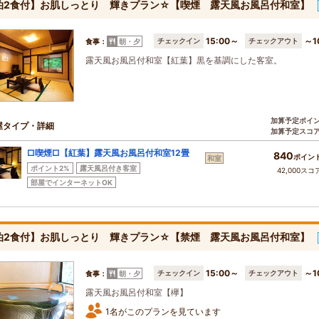
泊2食付】お肌しっとり 輝きプラン☆【喫煙 露天風お風呂付和室】
15:00～
～1
チェックイン
チェックアウト
食事：
朝・夕
露天風お風呂付和室【紅葉】黒を基調にした客室。
加算予定ポイ
屋タイプ・詳細
加算予定スコ
□喫煙□【紅葉】露天風お風呂付和室12畳
840
ポイン
和室
ポイント2%
露天風呂付き客室
42,000スコ
部屋でインターネットOK
泊2食付】お肌しっとり 輝きプラン☆【禁煙 露天風お風呂付和室】
15:00～
～1
チェックイン
チェックアウト
食事：
朝・夕
露天風お風呂付和室【欅】
1名がこのプランを見ています