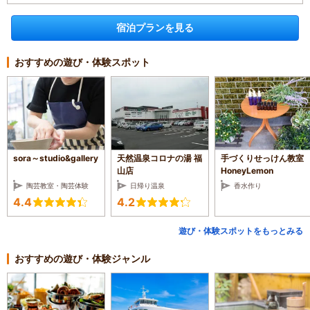
宿泊プランを見る
おすすめの遊び・体験スポット
sora～studio&gallery
天然温泉コロナの湯 福
手づくりせっけん教室
山店
HoneyLemon
陶芸教室・陶芸体験
日帰り温泉
香水作り
4.4
4.2
遊び・体験スポットをもっとみる
おすすめの遊び・体験ジャンル