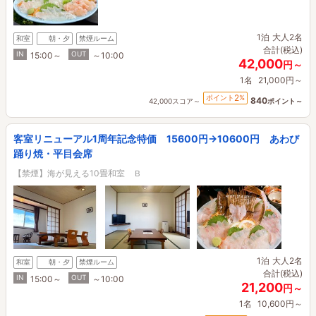
1泊
大人2名
和室
朝・夕
禁煙ルーム
合計(税込)
IN
OUT
15:00～
～10:00
42,000
円～
1名
21,000円～
2
ポイント
%
840
42,000スコア～
ポイント～
客室リニューアル1周年記念特価 15600円→10600円 あわび
踊り焼・平目会席
【禁煙】海が見える10畳和室 Ｂ
1泊
大人2名
和室
朝・夕
禁煙ルーム
合計(税込)
IN
OUT
15:00～
～10:00
21,200
円～
1名
10,600円～