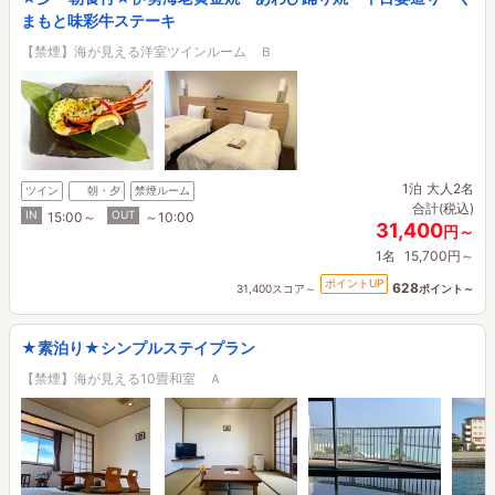
まもと味彩牛ステーキ
【禁煙】海が見える洋室ツインルーム Ｂ
1泊
大人2名
ツイン
朝・夕
禁煙ルーム
合計(税込)
IN
OUT
15:00～
～10:00
31,400
円～
1名
15,700円～
ポイントUP
628
31,400スコア～
ポイント～
★素泊り★シンプルステイプラン
【禁煙】海が見える10畳和室 Ａ