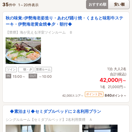
35
おすすめ順
安い順
件中
1
～
20
件表示
秋の味覚♪伊勢海老姿造り・あわび踊り焼・くまもと味彩牛ステ
ーキ・伊勢海老黄金焼◆夕・朝付◆
【禁煙】海が見える洋室ツインルーム Ｂ
1泊
大人2名
ツイン
朝・夕
禁煙ルーム
合計(税込)
IN
OUT
15:00～
～10:00
42,000
円～
1名
21,000円～
2
ポイント
%
840
42,000スコア～
ポイント～
◆素泊まり◆セミダブルベッドに２名利用プラン
シングルルーム【セミダブルベッド】2名利用禁煙 Ａ