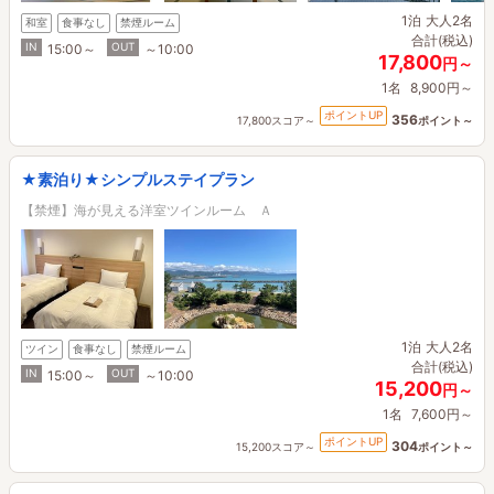
1泊
大人2名
和室
食事なし
禁煙ルーム
合計(税込)
IN
OUT
15:00～
～10:00
17,800
円～
1名
8,900円～
ポイントUP
356
17,800スコア～
ポイント～
★素泊り★シンプルステイプラン
【禁煙】海が見える洋室ツインルーム Ａ
1泊
大人2名
ツイン
食事なし
禁煙ルーム
合計(税込)
IN
OUT
15:00～
～10:00
15,200
円～
1名
7,600円～
ポイントUP
304
15,200スコア～
ポイント～