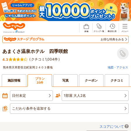
じゃらん
お得な特典をみる
あまくさ温泉ホテル 四季咲館
(
クチコミ1,004件
)
4.3
熊本県天草郡苓北町富岡２４０３番地
地図・アクセス
プラン
施設情報
写真
クーポン
クチコミ
35件
日付未定
1部屋 大人2名
こだわり条件を追加する
スコアについて