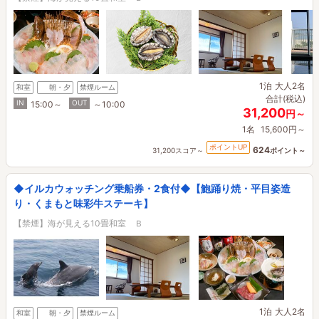
1泊
大人2名
和室
朝・夕
禁煙ルーム
合計(税込)
IN
OUT
15:00～
～10:00
31,200
円～
1名
15,600円～
ポイントUP
624
31,200スコア～
ポイント～
◆イルカウォッチング乗船券・2食付◆【鮑踊り焼・平目姿造
り・くまもと味彩牛ステーキ】
【禁煙】海が見える10畳和室 Ｂ
1泊
大人2名
和室
朝・夕
禁煙ルーム