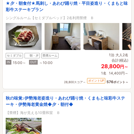
★夕・朝食付★馬刺し・あわび踊り焼・平目姿造り・くまもと味
彩牛ステーキプラン
シングルルーム【セミダブルベッド】2名利用禁煙 Ｂ
1泊
大人2名
セミダブル
朝・夕
禁煙ルーム
合計(税込)
IN
OUT
15:00～
～10:00
28,800
円～
1名
14,400円～
ポイントUP
576
28,800スコア～
ポイント～
秋の味覚♪伊勢海老姿造り・あわび踊り焼・くまもと味彩牛ステ
ーキ・伊勢海老黄金焼◆夕・朝付◆
【禁煙】海が見える10畳和室 Ｂ