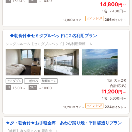
IN
OUT
15:00～
～10:00
14,800
円～
1名
7,400円～
ポイントUP
296
14,800スコア～
ポイント～
◆朝食付◆セミダブルベッドに２名利用プラン
シングルルーム【セミダブルベッド】2名利用禁煙 Ａ
1泊
大人2名
セミダブル
朝のみ
禁煙ルーム
合計(税込)
IN
OUT
15:00～
～10:00
11,200
円～
1名
5,600円～
ポイントUP
224
11,200スコア～
ポイント～
★夕・朝食付★お手軽会席 あわび踊り焼・平目姿造りプラン
【禁煙】海が見える10畳和室 Ｂ