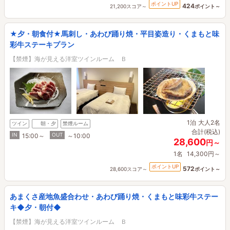
ポイントUP
424
21,200スコア～
ポイント～
★夕・朝食付★馬刺し・あわび踊り焼・平目姿造り・くまもと味
彩牛ステーキプラン
【禁煙】海が見える洋室ツインルーム Ｂ
1泊
大人2名
ツイン
朝・夕
禁煙ルーム
合計(税込)
IN
OUT
15:00～
～10:00
28,600
円～
1名
14,300円～
ポイントUP
572
28,600スコア～
ポイント～
あまくさ産地魚盛合わせ・あわび踊り焼・くまもと味彩牛ステー
キ◆夕・朝付◆
【禁煙】海が見える洋室ツインルーム Ｂ