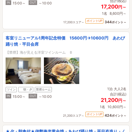
合計(税込)
IN
OUT
15:00～
～10:00
17,200
円～
1名
8,600円～
ポイントUP
344
17,200スコア～
ポイント～
客室リニューアル1周年記念特価 15600円→10600円 あわび
踊り焼・平目会席
【禁煙】海が見える洋室ツインルーム Ｂ
1泊
大人2名
ツイン
朝・夕
禁煙ルーム
合計(税込)
IN
OUT
15:00～
～10:00
21,200
円～
1名
10,600円～
ポイントUP
424
21,200スコア～
ポイント～
★夕・朝食付★伊勢海老黄金焼・あわび踊り焼・平目姿造り・く