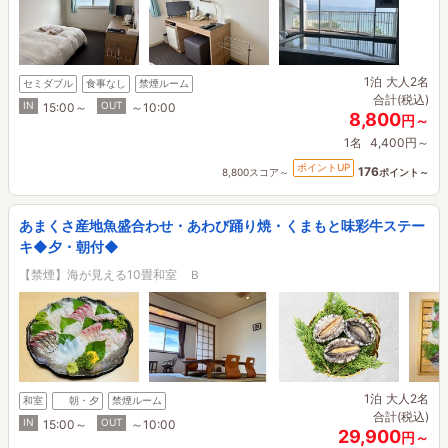
1泊
大人2名
セミダブル
食事なし
禁煙ルーム
合計(税込)
IN
OUT
15:00～
～10:00
8,800
円～
1名
4,400円～
ポイントUP
176
8,800スコア～
ポイント～
あまくさ産地魚盛合わせ・あわび踊り焼・くまもと味彩牛ステー
キ◆夕・朝付◆
【禁煙】海が見える10畳和室 Ｂ
1泊
大人2名
和室
朝・夕
禁煙ルーム
合計(税込)
IN
OUT
15:00～
～10:00
29,900
円～