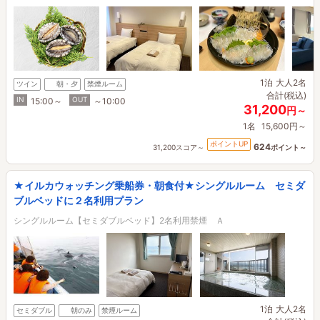
1泊
大人2名
ツイン
朝・夕
禁煙ルーム
合計(税込)
IN
OUT
15:00～
～10:00
31,200
円～
1名
15,600円～
ポイントUP
624
31,200スコア～
ポイント～
★イルカウォッチング乗船券・朝食付★シングルルーム セミダ
ブルベッドに２名利用プラン
シングルルーム【セミダブルベッド】2名利用禁煙 Ａ
1泊
大人2名
セミダブル
朝のみ
禁煙ルーム