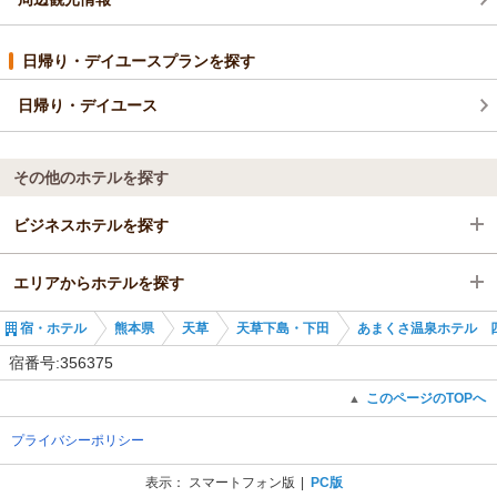
日帰り・デイユースプランを探す
日帰り・デイユース
その他のホテルを探す
ビジネスホテルを探す
エリアからホテルを探す
熊本県
宿・ホテル
熊本県
天草
天草下島・下田
あまくさ温泉ホテル 
天草
熊本県
宿番号:356375
天草下島・下田
天草
このページのTOPへ
▲
プライバシーポリシー
天草下島・下田
表示：
スマートフォン版
PC版