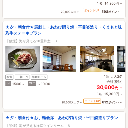
1名
14,950円～
ポイントUP
598
29,900スコア～
ポイント～
★夕・朝食付★馬刺し・あわび踊り焼・平目姿造り・くまもと味
彩牛ステーキプラン
【禁煙】海が見える10畳和室 Ｂ
1泊
大人2名
和室
朝・夕
禁煙ルーム
合計(税込)
IN
OUT
15:00～
～10:00
30,600
円～
1名
15,300円～
ポイントUP
612
30,600スコア～
ポイント～
★夕・朝食付★お手軽会席 あわび踊り焼・平目姿造りプラン
【禁煙】海が見える洋室ツインルーム Ｂ