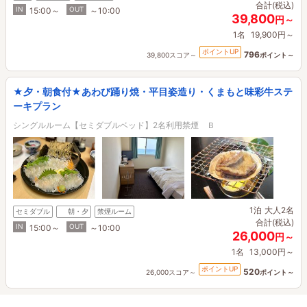
合計(税込)
IN
OUT
15:00～
～10:00
39,800
円～
1名
19,900円～
ポイントUP
796
39,800スコア～
ポイント～
★夕・朝食付★あわび踊り焼・平目姿造り・くまもと味彩牛ステ
ーキプラン
シングルルーム【セミダブルベッド】2名利用禁煙 Ｂ
1泊
大人2名
セミダブル
朝・夕
禁煙ルーム
合計(税込)
IN
OUT
15:00～
～10:00
26,000
円～
1名
13,000円～
ポイントUP
520
26,000スコア～
ポイント～