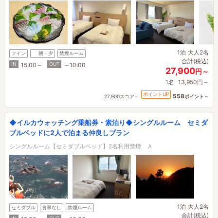
1泊
大人2名
ツイン
朝・夕
禁煙ルーム
合計(税込)
IN
OUT
15:00～
～10:00
27,900
円～
1名
13,950円～
ポイントUP
558
27,900スコア～
ポイント～
◆イルカウォッチング乗船券・素泊り◆シングルルーム セミダ
ブルベッドに2人で泊まる仲良しプラン
シングルルーム【セミダブルベッド】2名利用禁煙 Ａ
1泊
大人2名
セミダブル
食事なし
禁煙ルーム
合計(税込)