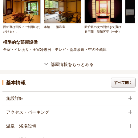
囲炉裏は実際にご利用いた
本館 二階和室
囲炉裏の次の間付きで寛げ
だけます。
る空間 新館客室（一例）
標準的な部屋設備
全室トイレあり・全室冷暖房・テレビ・衛星放送・空の冷蔵庫
部屋情報をもっとみる
基本情報
すべて開く
施設詳細
アクセス・パーキング
温泉・浴場設備