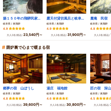
築１５０年の飛騨民家 おやど 甚九郎
露天付貸切風呂と岐阜料理師範の宿 お宿 栄太郎
麓庵 民宿 
岐阜県 / 奥飛騨
岐阜県 / 奥飛騨
岐阜県 / 奥飛騨
4.9
4.9
4.8
23,540円～
31,900円～
大人2名(税込)
大人2名(税込)
大人2名(税込)
#
囲炉裏で心まで暖まる宿
郷夢の宿 山ぼうし
湯庄 福地館
岐阜県 / 奥飛騨
岐阜県 / 奥飛騨
岐阜県 / 奥飛騨
4.8
4.6
4.5
39,600円～
30,800円～
大人2名(税込)
大人2名(税込)
大人2名(税込)