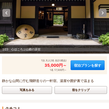
1/23
心ほころぶ山郷の湯宿
1泊 大人2名 合計(税込)
35,000円～
宿泊プランを探す
1名 17,500円～
静かな山間に佇む飛騨造りの一軒宿。湯屋や囲炉裏で温まる
写真をみる
宿をクリップ
クチコミ