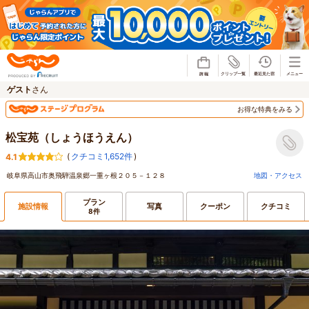
じゃらん
ゲスト
さん
お得な特典をみる
松宝苑（しょうほうえん）
(
クチコミ1,652件
)
4.1
岐阜県高山市奥飛騨温泉郷一重ヶ根２０５－１２８
地図・アクセス
プラン
施設情報
写真
クーポン
クチコミ
8件