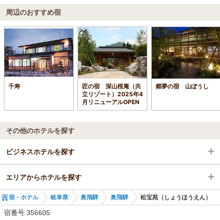
周辺のおすすめ宿
千寿
匠の宿 深山桜庵（共
郷夢の宿 山ぼうし
立リゾート）2025年4
月リニューアルOPEN
その他のホテルを探す
ビジネスホテルを探す
エリアからホテルを探す
岐阜県
宿・ホテル
岐阜県
奥飛騨
奥飛騨
松宝苑（しょうほうえん）
奥飛騨
岐阜県
宿番号:356605