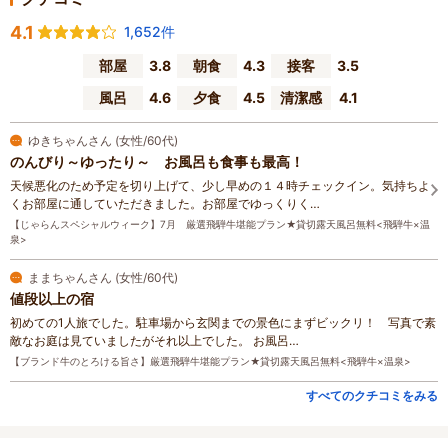
4.1
1,652件
部屋
3.8
朝食
4.3
接客
3.5
風呂
4.6
夕食
4.5
清潔感
4.1
ゆきちゃんさん (女性/60代)
のんびり～ゆったり～ お風呂も食事も最高！
天候悪化のため予定を切り上げて、少し早めの１４時チェックイン。気持ちよ
くお部屋に通していただきました。お部屋でゆっくりく…
【じゃらんスペシャルウィーク】7月 厳選飛騨牛堪能プラン★貸切露天風呂無料<飛騨牛×温
泉>
ままちゃんさん (女性/60代)
値段以上の宿
初めての1人旅でした。駐車場から玄関までの景色にまずビックリ！ 写真で素
敵なお庭は見ていましたがそれ以上でした。 お風呂…
【ブランド牛のとろける旨さ】厳選飛騨牛堪能プラン★貸切露天風呂無料<飛騨牛×温泉>
すべてのクチコミをみる