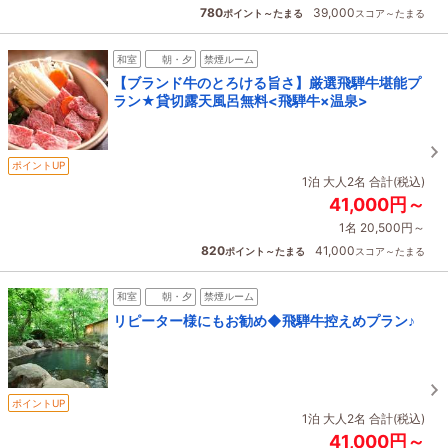
780
39,000
ポイント～たまる
スコア～たまる
和室
朝・夕
禁煙ルーム
【ブランド牛のとろける旨さ】厳選飛騨牛堪能プ
ラン★貸切露天風呂無料<飛騨牛×温泉>
ポイントUP
1泊 大人2名 合計(税込)
41,000円～
1名 20,500円～
820
41,000
ポイント～たまる
スコア～たまる
和室
朝・夕
禁煙ルーム
リピーター様にもお勧め◆飛騨牛控えめプラン♪
ポイントUP
1泊 大人2名 合計(税込)
41,000円～