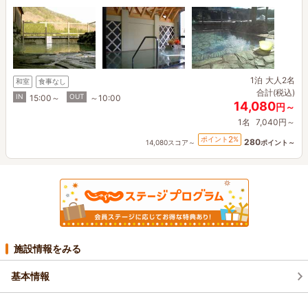
1泊
大人2名
和室
食事なし
合計(税込)
IN
OUT
15:00～
～10:00
14,080
円～
1名
7,040円～
2
ポイント
%
280
14,080スコア～
ポイント～
施設情報をみる
基本情報