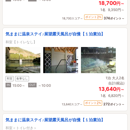
18,700
円～
1名
9,350円～
2
ポイント
%
374
18,700スコア～
ポイント～
気ままに温泉ステイ♪展望露天風呂が自慢【１泊素泊】
和室【トイレなし】
1泊
大人2名
和室
食事なし
合計(税込)
IN
OUT
15:00～
～10:00
13,640
円～
1名
6,820円～
2
ポイント
%
272
13,640スコア～
ポイント～
気ままに温泉ステイ♪展望露天風呂が自慢【１泊素泊】
和室＜トイレ付き＞