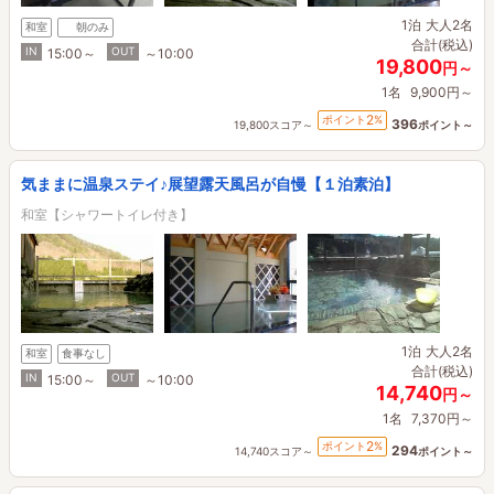
1泊
大人2名
和室
朝のみ
合計(税込)
IN
OUT
15:00～
～10:00
19,800
円～
1名
9,900円～
2
ポイント
%
396
19,800スコア～
ポイント～
気ままに温泉ステイ♪展望露天風呂が自慢【１泊素泊】
和室【シャワートイレ付き】
1泊
大人2名
和室
食事なし
合計(税込)
IN
OUT
15:00～
～10:00
14,740
円～
1名
7,370円～
2
ポイント
%
294
14,740スコア～
ポイント～