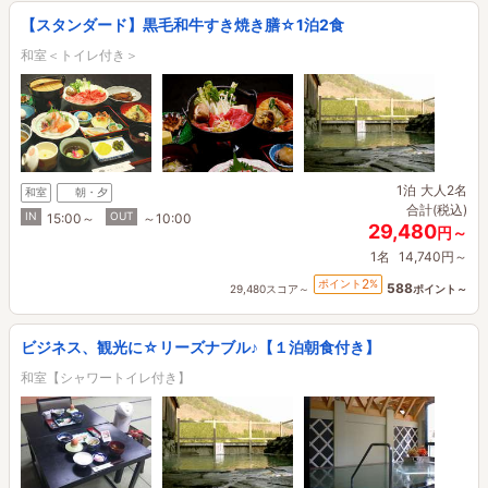
【スタンダード】黒毛和牛すき焼き膳☆1泊2食
和室＜トイレ付き＞
1泊
大人2名
和室
朝・夕
合計(税込)
IN
OUT
15:00～
～10:00
29,480
円～
1名
14,740円～
2
ポイント
%
588
29,480スコア～
ポイント～
ビジネス、観光に☆リーズナブル♪【１泊朝食付き】
和室【シャワートイレ付き】