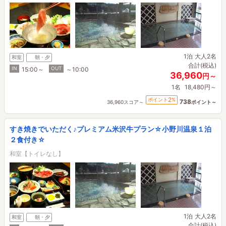
1泊
大人2名
和室
朝・夕
合計(税込)
IN
OUT
15:00～
～10:00
36,960
円～
1名
18,480円～
2
ポイント
%
738
36,960スコア～
ポイント～
すき焼きでいただく♪プレミアム米沢牛プラン☆小野川温泉１泊
２食付き☆
和室【トイレなし】
1泊
大人2名
和室
朝・夕
合計(税込)