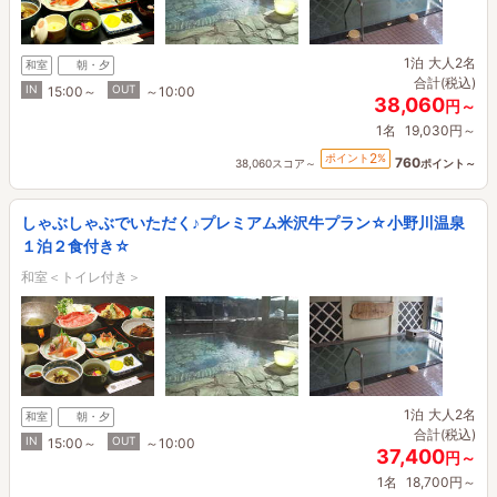
1泊
大人2名
和室
朝・夕
合計(税込)
IN
OUT
15:00～
～10:00
38,060
円～
1名
19,030円～
2
ポイント
%
760
38,060スコア～
ポイント～
しゃぶしゃぶでいただく♪プレミアム米沢牛プラン☆小野川温泉
１泊２食付き☆
和室＜トイレ付き＞
1泊
大人2名
和室
朝・夕
合計(税込)
IN
OUT
15:00～
～10:00
37,400
円～
1名
18,700円～