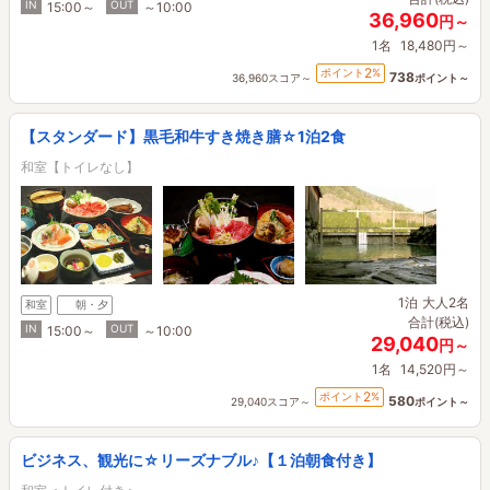
IN
OUT
15:00～
～10:00
36,960
円～
1名
18,480円～
2
ポイント
%
738
36,960スコア～
ポイント～
【スタンダード】黒毛和牛すき焼き膳☆1泊2食
和室【トイレなし】
1泊
大人2名
和室
朝・夕
合計(税込)
IN
OUT
15:00～
～10:00
29,040
円～
1名
14,520円～
2
ポイント
%
580
29,040スコア～
ポイント～
ビジネス、観光に☆リーズナブル♪【１泊朝食付き】