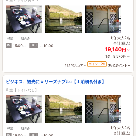
和室＜トイレ付き＞
1泊
大人2名
和室
朝のみ
合計(税込)
IN
OUT
15:00～
～10:00
19,140
円～
1名
9,570円～
2
ポイント
%
382
19,140スコア～
ポイント～
ビジネス、観光に☆リーズナブル♪【１泊朝食付き】
和室【トイレなし】
1泊
大人2名
和室
朝のみ
合計(税込)
IN
OUT
15:00～
～10:00