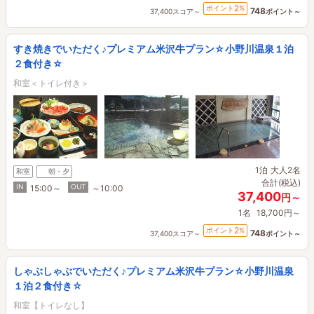
2
ポイント
%
748
37,400スコア～
ポイント～
すき焼きでいただく♪プレミアム米沢牛プラン☆小野川温泉１泊
２食付き☆
和室＜トイレ付き＞
1泊
大人2名
和室
朝・夕
合計(税込)
IN
OUT
15:00～
～10:00
37,400
円～
1名
18,700円～
2
ポイント
%
748
37,400スコア～
ポイント～
しゃぶしゃぶでいただく♪プレミアム米沢牛プラン☆小野川温泉
１泊２食付き☆
和室【トイレなし】