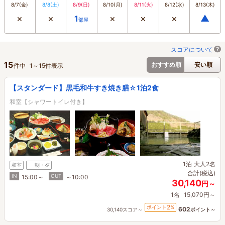
8/7
(金)
8/8
(土)
8/9
(日)
8/10
(月)
8/11
(火)
8/12
(水)
8/13
(木)
×
×
×
×
×
▲
1
部屋
スコアについて
15
おすすめ順
安い順
件中
1
～
15
件表示
【スタンダード】黒毛和牛すき焼き膳☆1泊2食
和室【シャワートイレ付き】
1泊
大人2名
和室
朝・夕
合計(税込)
IN
OUT
15:00～
～10:00
30,140
円～
1名
15,070円～
2
ポイント
%
602
30,140スコア～
ポイント～