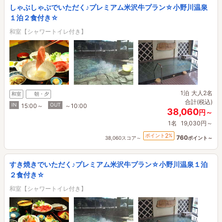
しゃぶしゃぶでいただく♪プレミアム米沢牛プラン☆小野川温泉
１泊２食付き☆
和室【シャワートイレ付き】
1泊
大人2名
和室
朝・夕
合計(税込)
IN
OUT
15:00～
～10:00
38,060
円～
1名
19,030円～
2
ポイント
%
760
38,060スコア～
ポイント～
すき焼きでいただく♪プレミアム米沢牛プラン☆小野川温泉１泊
２食付き☆
和室【シャワートイレ付き】