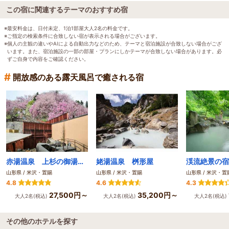
この宿に関連するテーマのおすすめ宿
※最安料金は、日付未定、1泊1部屋大人2名の料金です。
※ご指定の検索条件に合致しない宿が表示される場合がございます。
※個人の主観の違いやAIによる自動出力などのため、テーマと宿泊施設が合致しない場合がござ
います。また、宿泊施設の一部の部屋・プランにしかテーマが合致しない場合があります。必
ずご自身で内容をご確認ください。
#
開放感のある露天風呂で癒される宿
赤湯温泉 上杉の御湯 御殿守
姥湯温泉 桝形屋
山形県 / 米沢・置賜
山形県 / 米沢・置賜
山形県 / 米沢・置
4.8
4.6
4.3
27,500円～
35,200円～
大人2名(税込)
大人2名(税込)
大人2名(税込)
その他のホテルを探す