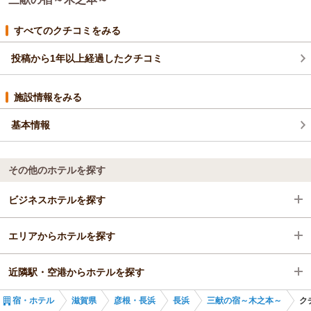
で盛り上がりました。
それが素直な感想だと思います。
すべてのクチコミをみる
投稿から1年以上経過したクチコミ
施設情報をみる
基本情報
その他のホテルを探す
ビジネスホテルを探す
エリアからホテルを探す
滋賀県
近隣駅・空港からホテルを探す
彦根・長浜
滋賀県
宿・ホテル
滋賀県
彦根・長浜
長浜
三献の宿～木之本～
ク
長浜
彦根・長浜
木ノ本駅