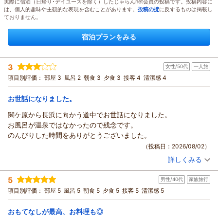
実際に宿泊（日帰り･デイユースを除く）したじゃらんnet会員の投稿です。投稿内容に
は、個人的趣味や主観的な表現を含むことがあります。
投稿の掟
に反するものは掲載し
ておりません。
宿泊プランをみる
3
女性/50代
一人旅
項目別評価：
部屋 3
風呂 2
朝食 3
夕食 3
接客 4
清潔感 4
お世話になりました。
関ケ原から長浜に向かう道中でお世話になりました。
お風呂が温泉ではなかったので残念です。
のんびりした時間をありがとうございました。
（投稿日：2026/08/02）
詳しくみる
宿泊時期：
2026年06月宿泊 (一人旅)
投稿者：
タカ。さん
(女性/50代)
5
男性/40代
家族旅行
宿泊プラン：
夕べをもっと特別に、特選会席2食付きプラン[至味コース]
セミダブル
朝・夕
項目別評価：
部屋 5
風呂 5
朝食 5
夕食 5
接客 5
清潔感 5
宿泊価格帯：
30,001円以上(大人一人あたり/税込)
おもてなしが最高、お料理も◎