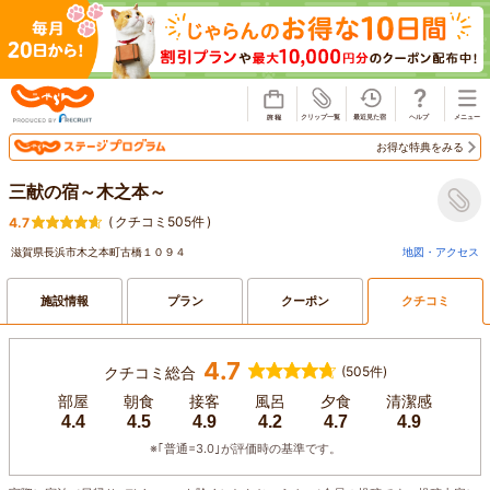
じゃらん
お得な特典をみる
三献の宿～木之本～
(
クチコミ505件
)
4.7
滋賀県長浜市木之本町古橋１０９４
地図・アクセス
施設情報
プラン
クーポン
クチコミ
4.7
クチコミ総合
(505件)
部屋
朝食
接客
風呂
夕食
清潔感
4.4
4.5
4.9
4.2
4.7
4.9
※｢普通=3.0｣が評価時の基準です。