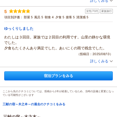
詳しくみる
地元茶畑で採れた「こだかみ茶」や日本最古の「朝宮茶」をは
が持てました。
じめ、数種類のお茶の飲み比べをご堪能いただけたとのこと、
宿泊時期：
2025年10月宿泊 (家族旅行)
お部屋の方はベッドが希望だったので洋室を予約。
5
何よりでございます。
女性/70代
家族旅行
投稿者：
あみゅーずさん
(男性/50代)
一部屋は3人での宿泊だったので必要最低限のスペースとなりまし
宿泊プラン：
【じゃらんのお得な10日間】夕食は料理長おまかせで！１泊２
ぜひまたリフレッシュなさりたい折には、当館でのお食事やお
項目別評価：
部屋 5
風呂 5
朝食 4
夕食 5
接客 5
清潔感 5
た。
食スタンダードプラン
ツイン
朝・夕
茶を楽しみにお越しくださいませ。
もう一部屋は2人だったのでゆとりはありました。
宿泊価格帯：
20,001～21,000円(大人一人あたり/税込)
またのお帰りを心よりお待ちしております。
ゆっくりしました
本当は個人的には離れになっている和室の方が静かで良さそうで
三献の宿木之本 スタッフ一同
した。
わたしは３回目。家族では２回目の利用です。山里の静かな環境
（返信日：2026/06/21）
とは言え寝てしまえば部屋のスペースは関係無いので大きな問題
でした。
ではありませんでした。
夕食もたくさんあり満足でした。あいにくの雨で残念でした。
ベッドはコイルスプリングのマットで寝心地は良かったです。
（投稿日：2025/08/13）
夜は雨でしたが、建物を囲むように池があって屋根から落ちる雨
詳しくみる
宿泊時期：
2025年08月宿泊 (家族旅行)
粒が池にまとまって落ちていて、それに気付くまでその音が大雨
投稿者：
とまさんさん
(女性/70代)
の音だと勘違いしてしまいました。
宿泊プラン：
選べるご夕食プラン【近江牛すき焼き・近江牛しゃぶしゃぶ・
お風呂は特別広いわけでもなく普通といった感じ。
宿泊プランをみる
近江牛付き会席】
ツイン
朝・夕
薬草風呂の香りは良かったです。
宿泊価格帯：
23,001～24,000円(大人一人あたり/税込)
お湯の温度も熱過ぎずちょうど良かったです。
そしてこれは宿の問題ではありませんが、身体を洗わずに湯船に
ここから先のクチコミについては、投稿から1年が経過しているため、当時の設備と変更になっ
ている可能性がございます
入る宿泊客が何人かいてとても驚きました。
でも宿泊客に海外の方がいなかったので概ね静かだったのが良か
三献の宿～木之本～の過去のクチコミをみる
ったです。
色々ありましたが、宿泊を終えた帰りの会話は食事が良かった話
三献の宿～木之本～