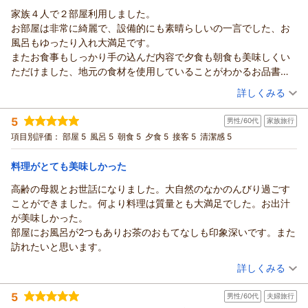
家族４人で２部屋利用しました。
お部屋は非常に綺麗で、設備的にも素晴らしいの一言でした、お
風呂もゆったり入れ大満足です。
またお食事もしっかり手の込んだ内容で夕食も朝食も美味しくい
ただけました、地元の食材を使用していることがわかるお品書も
ありました。
（投稿日：2026/07/08）
詳しくみる
接客も非常に丁寧で、特にチェックイン時のウェルカム抹茶は、
宿泊時期：
2026年07月宿泊 (家族旅行)
手作りのお菓子と一緒に出てきて感動です。
5
男性/60代
家族旅行
投稿者：
よんさん
(男性/40代)
また泊まりたいと思えるお宿で、友人にもおススメしたいと思い
宿泊プラン：
心と身体にやさしい和みの会席2食付きプラン[和心コース]
項目別評価：
部屋 5
風呂 5
朝食 5
夕食 5
接客 5
清潔感 5
ました。
セミダブル
朝・夕
宿泊価格帯：
29,001～30,000円(大人一人あたり/税込)
料理がとても美味しかった
高齢の母親とお世話になりました。大自然のなかのんびり過ごす
三献の宿～木之本～からの返信
ことができました。何より料理は質量とも大満足でした。お出汁
よん さま
が美味しかった。
この度は「三献の宿 木之本」にご宿泊いただき、誠にありが
部屋にお風呂が2つもありお茶のおもてなしも印象深いです。また
とうございます。
訪れたいと思います。
お部屋の設備やお風呂でお寛ぎいただけたご様子、大変嬉しく
（投稿日：2026/07/04）
思います。
詳しくみる
また、「友人にもおススメしたい」という最高のお褒めの言葉
宿泊時期：
2026年07月宿泊 (家族旅行)
を原動力に、これからも皆さまに喜んでいただける宿づくりに
5
男性/60代
夫婦旅行
投稿者：
すみさん
(男性/60代)