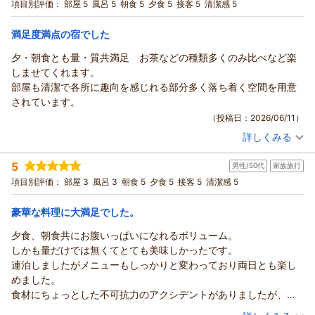
励んでまいります。
宿泊プラン：
心と身体にやさしい和みの会席2食付きプラン[和心コース]
項目別評価：
部屋 5
風呂 5
朝食 5
夕食 5
接客 5
清潔感 5
ご友人さまとお越しいただけることスタッフ一同、心よりお待
セミダブル
朝・夕
宿泊価格帯：
ち申し上げております。
30,001円以上(大人一人あたり/税込)
満足度満点の宿でした
三献の宿木之本 スタッフ一同
夕・朝食とも量・質共満足 お茶などの種類多くのみ比べなど楽
三献の宿～木之本～からの返信
（返信日：2026/07/20）
しませてくれます。
すみさん さま
部屋も清潔で各所に趣向を感じれる部分多く落ち着く空間を用意
この度は「三献の宿 木之本」にご宿泊いただき、誠にありが
されています。
とうございます。
（投稿日：2026/06/11）
お母様と大自然の中でのんびりお過ごしいただけたとのこと、
詳しくみる
大変嬉しく思います。
宿泊時期：
2026年06月宿泊 (夫婦旅行)
そして当館ならではのお茶のおもてなしと、こだわりを存分に
投稿者：
のぶちゃんさん
(男性/60代)
5
堪能していただき光栄でございます。
男性/50代
家族旅行
宿泊プラン：
季節を堪能するスタンダード会席2食付きプラン[旬菜コース]
また、季節を変えて、お母様とご一緒にぜひ当館へお帰りくだ
ダブル
朝・夕
項目別評価：
部屋 3
風呂 3
朝食 5
夕食 5
接客 5
清潔感 5
宿泊価格帯：
さいませ。
23,001～24,000円(大人一人あたり/税込)
スタッフ一同、心よりお待ち申し上げております。
豪華な料理に大満足でした。
三献の宿～木之本～からの返信
三献の宿木之本 スタッフ一同
夕食、朝食共にお腹いっぱいになれるボリューム。
のぶちゃん さま
（返信日：2026/07/20）
しかも量だけでは無くてとても美味しかったです。
この度は「三献の宿 木之本」にご宿泊いただき、誠にありが
連泊しましたがメニューもしっかりと変わっており両日とも楽し
とうございます。
めました。
当館の落ち着く空間や、お食事をお楽しみいただけたご様子で
食材にちょっとした不可抗力のアクシデントがありましたが、わ
大変嬉しく思います。ご朝食ではお茶バーをご用意しており、
ざわざ料理長自ら謝罪に来て下さり、誠意ある対応にとても好感
（投稿日：2025/10/31）