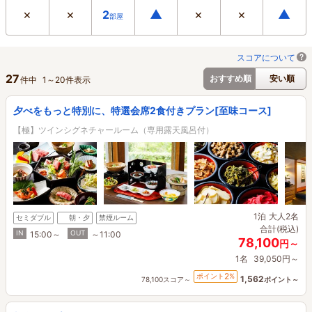
×
×
▲
×
×
▲
2
部屋
スコアについて
27
おすすめ順
安い順
件中
1
～
20
件表示
夕べをもっと特別に、特選会席2食付きプラン[至味コース]
【極】ツインシグネチャールーム（専用露天風呂付）
1泊
大人2名
セミダブル
朝・夕
禁煙ルーム
合計(税込)
IN
OUT
15:00～
～11:00
78,100
円～
1名
39,050円～
2
ポイント
%
1,562
78,100スコア～
ポイント～