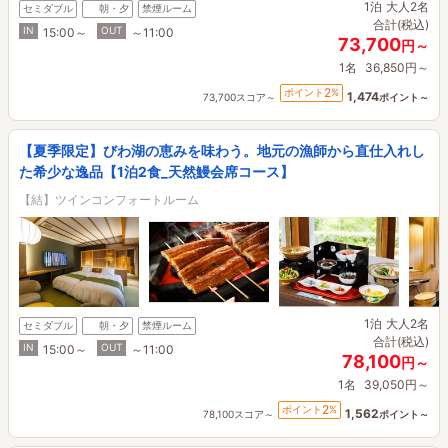
1泊
大人2名
セミダブル
朝・夕
禁煙ルーム
合計(税込)
IN
OUT
15:00～
～11:00
73,700
円～
1名
36,850円～
2
ポイント
%
1,474
73,700スコア～
ポイント～
【夏季限定】びわ湖の恵みを味わう。地元の漁師から直仕入れし
た希少な逸品【1泊2食_天然鰻会席コース】
【結】ツインコンフォートルーム
1泊
大人2名
セミダブル
朝・夕
禁煙ルーム
合計(税込)
IN
OUT
15:00～
～11:00
78,100
円～
1名
39,050円～
2
ポイント
%
1,562
78,100スコア～
ポイント～