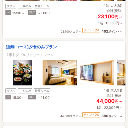
1泊
大人2名
ダブル
朝のみ
禁煙ルーム
合計(税込)
IN
OUT
15:00～
～11:00
23,100
円～
1名
11,550円～
2
ポイント
%
462
23,100スコア～
ポイント～
[至味コース]夕食のみプラン
【素】ダブルリトリートルーム
1泊
大人2名
ダブル
夕のみ
禁煙ルーム
合計(税込)
IN
OUT
15:00～
～11:00
44,000
円～
1名
22,000円～
2
ポイント
%
880
44,000スコア～
ポイント～