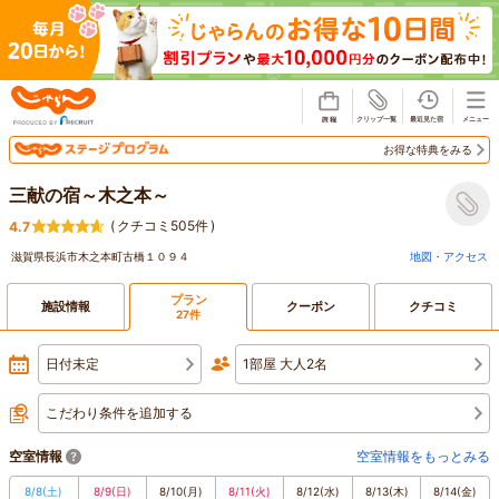
じゃらん
お得な特典をみる
三献の宿～木之本～
(
クチコミ505件
)
4.7
滋賀県長浜市木之本町古橋１０９４
地図・アクセス
プラン
施設情報
クーポン
クチコミ
27件
日付未定
1部屋 大人2名
こだわり条件を追加する
空室情報
空室情報をもっとみる
8/8
(土)
8/9
(日)
8/10
(月)
8/11
(火)
8/12
(水)
8/13
(木)
8/14
(金)