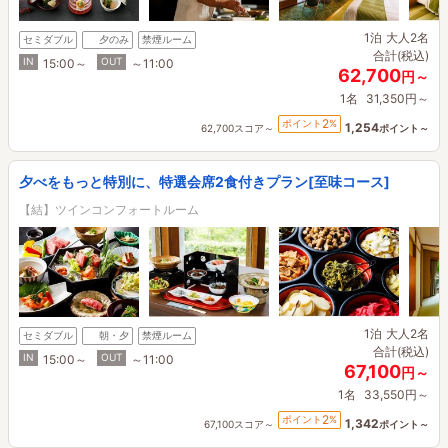
1泊
大人2名
セミダブル
夕のみ
禁煙ルーム
合計(税込)
IN
OUT
15:00～
～11:00
62,700
円～
1名
31,350円～
2
ポイント
%
1,254
62,700スコア～
ポイント～
夕べをもっと特別に、特選会席2食付きプラン[至味コース]
【結】ツインコンフォートルーム
1泊
大人2名
セミダブル
朝・夕
禁煙ルーム
合計(税込)
IN
OUT
15:00～
～11:00
67,100
円～
1名
33,550円～
2
ポイント
%
1,342
67,100スコア～
ポイント～