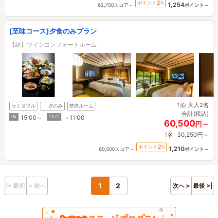
2
ポイント
%
1,254
62,700スコア～
ポイント～
[至味コース]夕食のみプラン
【結】ツインコンフォートルーム
1泊
大人2名
セミダブル
夕のみ
禁煙ルーム
合計(税込)
IN
OUT
15:00～
～11:00
60,500
円～
1名
30,250円～
2
ポイント
%
1,210
60,500スコア～
ポイント～
1
2
|< 最初
< 前へ
次へ >
最後 >|