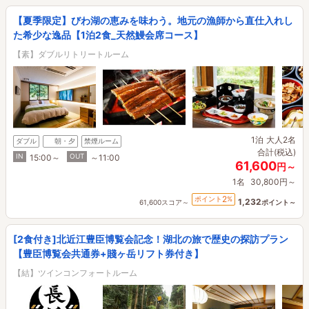
【夏季限定】びわ湖の恵みを味わう。地元の漁師から直仕入れし
た希少な逸品【1泊2食_天然鰻会席コース】
【素】ダブルリトリートルーム
1泊
大人2名
ダブル
朝・夕
禁煙ルーム
合計(税込)
IN
OUT
15:00～
～11:00
61,600
円～
1名
30,800円～
2
ポイント
%
1,232
61,600スコア～
ポイント～
[2食付き]北近江豊臣博覧会記念！湖北の旅で歴史の探訪プラン
【豊臣博覧会共通券+賤ヶ岳リフト券付き】
【結】ツインコンフォートルーム