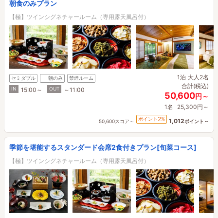
朝食のみプラン
【極】ツインシグネチャールーム（専用露天風呂付）
1泊
大人2名
セミダブル
朝のみ
禁煙ルーム
合計(税込)
IN
OUT
15:00～
～11:00
50,600
円～
1名
25,300円～
2
ポイント
%
1,012
50,600スコア～
ポイント～
季節を堪能するスタンダード会席2食付きプラン[旬菜コース]
【極】ツインシグネチャールーム（専用露天風呂付）