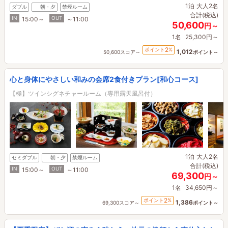
1泊
大人2名
ダブル
朝・夕
禁煙ルーム
合計(税込)
IN
OUT
15:00～
～11:00
50,600
円～
1名
25,300円～
2
ポイント
%
1,012
50,600スコア～
ポイント～
心と身体にやさしい和みの会席2食付きプラン[和心コース]
【極】ツインシグネチャールーム（専用露天風呂付）
1泊
大人2名
セミダブル
朝・夕
禁煙ルーム
合計(税込)
IN
OUT
15:00～
～11:00
69,300
円～
1名
34,650円～
2
ポイント
%
1,386
69,300スコア～
ポイント～