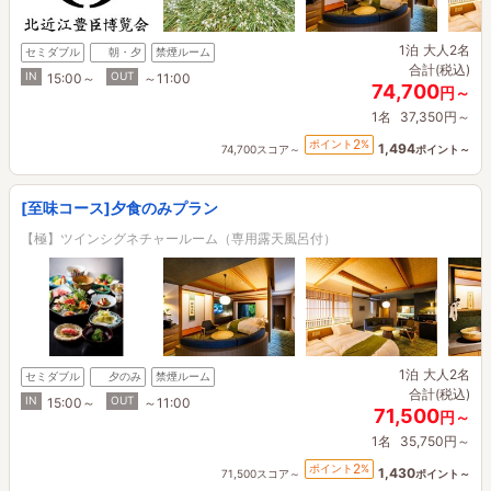
1泊
大人2名
セミダブル
朝・夕
禁煙ルーム
合計(税込)
IN
OUT
15:00～
～11:00
74,700
円～
1名
37,350円～
2
ポイント
%
1,494
74,700スコア～
ポイント～
[至味コース]夕食のみプラン
【極】ツインシグネチャールーム（専用露天風呂付）
1泊
大人2名
セミダブル
夕のみ
禁煙ルーム
合計(税込)
IN
OUT
15:00～
～11:00
71,500
円～
1名
35,750円～
2
ポイント
%
1,430
71,500スコア～
ポイント～