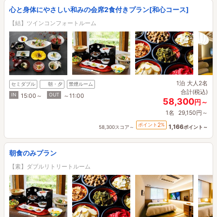
心と身体にやさしい和みの会席2食付きプラン[和心コース]
【結】ツインコンフォートルーム
1泊
大人2名
セミダブル
朝・夕
禁煙ルーム
合計(税込)
IN
OUT
15:00～
～11:00
58,300
円～
1名
29,150円～
2
ポイント
%
1,166
58,300スコア～
ポイント～
朝食のみプラン
【素】ダブルリトリートルーム