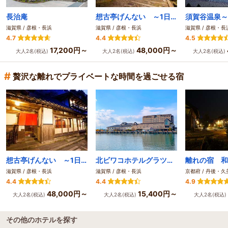
長治庵
想古亭げんない ～1日4組限定 料理自慢のいなか宿～
滋賀県 / 彦根・長浜
滋賀県 / 彦根・長浜
滋賀県 / 彦根・長
4.7
4.4
4.5
17,200円～
48,000円～
大人2名(税込)
大人2名(税込)
大人2名(税込)
#
贅沢な離れでプライベートな時間を過ごせる宿
想古亭げんない ～1日4組限定 料理自慢のいなか宿～
北ビワコホテルグラツィエ
離れの宿 和
滋賀県 / 彦根・長浜
滋賀県 / 彦根・長浜
京都府 / 丹後・久
4.4
4.4
4.9
48,000円～
15,400円～
大人2名(税込)
大人2名(税込)
大人2名(税込)
その他のホテルを探す