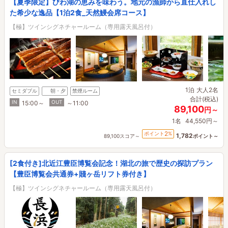
【夏季限定】びわ湖の恵みを味わう。地元の漁師から直仕入れし
た希少な逸品【1泊2食_天然鰻会席コース】
【極】ツインシグネチャールーム（専用露天風呂付）
1泊
大人2名
セミダブル
朝・夕
禁煙ルーム
合計(税込)
IN
OUT
15:00～
～11:00
89,100
円～
1名
44,550円～
2
ポイント
%
1,782
89,100スコア～
ポイント～
[2食付き]北近江豊臣博覧会記念！湖北の旅で歴史の探訪プラン
【豊臣博覧会共通券+賤ヶ岳リフト券付き】
【極】ツインシグネチャールーム（専用露天風呂付）