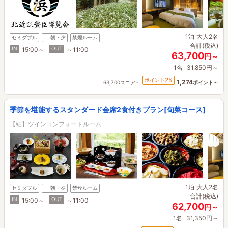
1泊
大人2名
セミダブル
朝・夕
禁煙ルーム
合計(税込)
IN
OUT
15:00～
～11:00
63,700
円～
1名
31,850円～
2
ポイント
%
1,274
63,700スコア～
ポイント～
季節を堪能するスタンダード会席2食付きプラン[旬菜コース]
【結】ツインコンフォートルーム
1泊
大人2名
セミダブル
朝・夕
禁煙ルーム
合計(税込)
IN
OUT
15:00～
～11:00
62,700
円～
1名
31,350円～