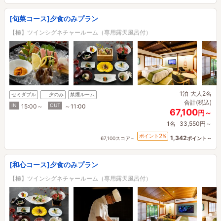
[旬菜コース]夕食のみプラン
【極】ツインシグネチャールーム（専用露天風呂付）
1泊
大人2名
セミダブル
夕のみ
禁煙ルーム
合計(税込)
IN
OUT
15:00～
～11:00
67,100
円～
1名
33,550円～
2
ポイント
%
1,342
67,100スコア～
ポイント～
[和心コース]夕食のみプラン
【極】ツインシグネチャールーム（専用露天風呂付）