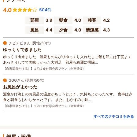
4.0
504件
部屋
3.9
朝食
4.0
接客
4.2
風呂
4.4
夕食
4.0
清潔感
4.3
チビチビさん (男性/50代)
ゆっくりできました
ゆっくり出来ました 温泉ものんびりゆっくり入れたしご飯も私には丁度よく
あっさりしてて美味しかった大満足 部屋も綺麗に掃除…
【自家源泉かけ流し】１泊２食付彩会席プラン〈全室禁煙〉
GGGさん (男性/50代)
お風呂がよかった
源泉かけ流しのお風呂の温度がちょうどよく、気持ちよかったです。 食事は夕
食と朝食もおいしかったです。 また、おかずの小鉢…
【自家源泉かけ流し】１泊２食付彩会席プラン〈全室禁煙〉
すべてのクチコミをみる
部屋・設備