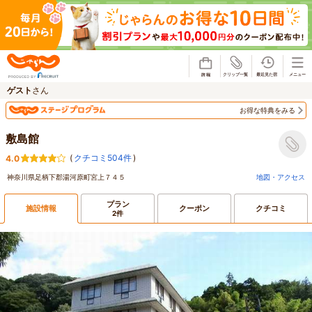
じゃらん
ゲスト
さん
お得な特典をみる
敷島館
(
クチコミ504件
)
4.0
神奈川県足柄下郡湯河原町宮上７４５
地図・アクセス
プラン
施設情報
クーポン
クチコミ
2件