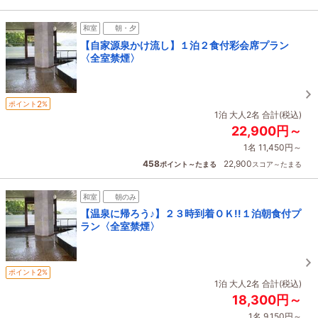
和室
朝・夕
【自家源泉かけ流し】１泊２食付彩会席プラン
〈全室禁煙〉
2
ポイント
%
1泊 大人2名 合計(税込)
22,900円～
1名 11,450円～
458
22,900
ポイント～たまる
スコア～たまる
和室
朝のみ
【温泉に帰ろう♪】２３時到着ＯＫ!!１泊朝食付プ
ラン〈全室禁煙〉
2
ポイント
%
1泊 大人2名 合計(税込)
18,300円～
1名 9,150円～