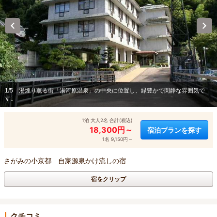
1/5
湯煙り薫る街「湯河原温泉」の中央に位置し、緑豊かで閑静な雰囲気で
す。
1泊 大人2名 合計(税込)
18,300円～
宿泊プランを探す
1名 9,150円～
さがみの小京都 自家源泉かけ流しの宿
宿をクリップ
クチコミ