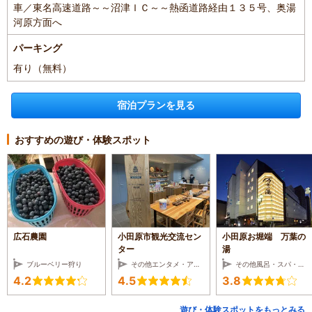
車／東名高速道路～～沼津ＩＣ～～熱函道路経由１３５号、奥湯
河原方面へ
パーキング
有り（無料）
宿泊プランを見る
おすすめの遊び・体験スポット
広石農園
小田原市観光交流セン
小田原お堀端 万葉の
ター
湯
ブルーベリー狩り
その他エンタメ・アミューズメント
その他風呂・スパ・サロン
4.2
4.5
3.8
遊び・体験スポットをもっとみる