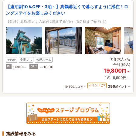
【連泊割10％OFF・3泊～】真鶴港近くで暮らすように滞在！ロ
ングステイをお楽しみください
【禁煙】真鶴港近くの庭付2階建て貸別荘（5名様まで宿泊可）
1泊
大人2名
その他
食事なし
禁煙ルーム
合計(税込)
IN
OUT
16:00～
～10:00
19,800
円～
1名
9,900円～
2
ポイント
%
396
19,800スコア～
ポイント～
施設情報をみる