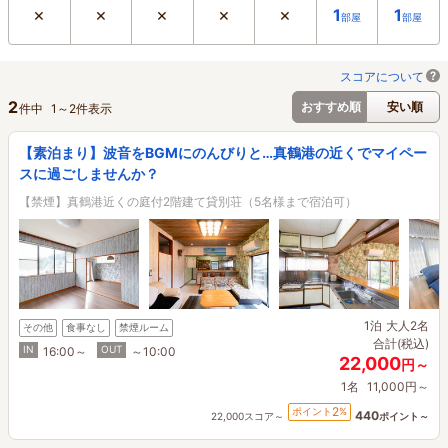
×
×
×
×
×
1
1
部屋
部屋
スコアについて
2
おすすめ順
安い順
件中
1
～
2
件表示
【素泊まり】波音をBGMにのんびりと…真鶴港の近くでマイペー
スに過ごしませんか？
【禁煙】真鶴港近くの庭付2階建て貸別荘（5名様まで宿泊可）
1泊
大人2名
その他
食事なし
禁煙ルーム
合計(税込)
IN
OUT
16:00～
～10:00
22,000
円～
1名
11,000円～
2
ポイント
%
440
22,000スコア～
ポイント～