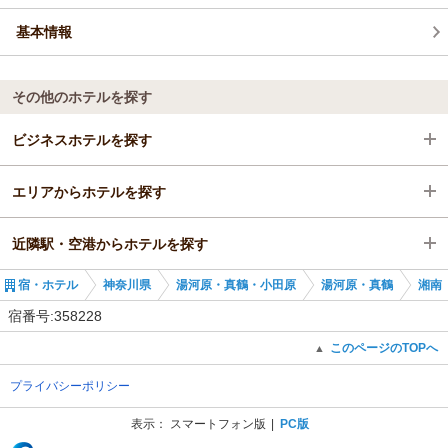
基本情報
その他のホテルを探す
ビジネスホテルを探す
エリアからホテルを探す
神奈川県
近隣駅・空港からホテルを探す
湯河原・真鶴・小田原
神奈川県
宿・ホテル
神奈川県
湯河原・真鶴・小田原
湯河原・真鶴
湘南
湯河原・真鶴
湯河原・真鶴・小田原
真鶴駅
宿番号:358228
真鶴駅
湯河原・真鶴
根府川駅
このページのTOPへ
▲
プライバシーポリシー
真鶴駅
表示：
スマートフォン版
PC版
(C) Recruit Co., Ltd.