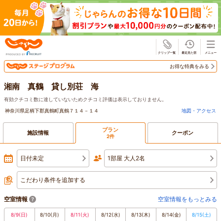
じゃらん
お得な特典をみる
湘南 真鶴 貸し別荘 海
有効クチコミ数に達していないためクチコミ評価は表示しておりません。
神奈川県足柄下郡真鶴町真鶴７１４－１４
地図・アクセス
プラン
施設情報
クーポン
2件
日付未定
1部屋 大人2名
こだわり条件を追加する
空室情報
空室情報をもっとみる
8/9
(日)
8/10
(月)
8/11
(火)
8/12
(水)
8/13
(木)
8/14
(金)
8/15
(土)