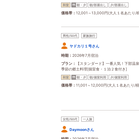
和室
朝・夕
朝/部屋出し
夕/部屋出し
価格帯
12,001～13,000円(大人１名あたり/
男性/50代
家族旅行
ヤドカリ１号さん
時期
2026年7月宿泊
プラン
【スタンダード】一番人気！下部温
季節の郷土料理[個室食・１泊２食付き]
和室
朝・夕
朝/個室利用
夕/個室利用
価格帯
11,001～12,000円(大人１名あたり/
女性/50代
一人旅
Daymoonさん
時期
2026年7月宿泊