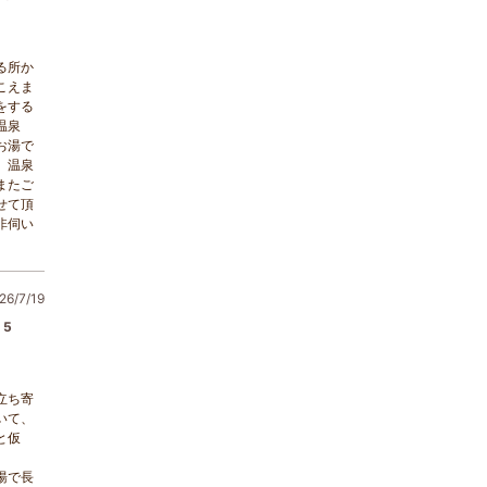
る所か
こえま
をする
温泉
お湯で
。温泉
またご
せて頂
非伺い
6/7/19
5
立ち寄
いて、
と仮
湯で長