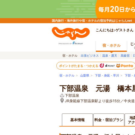
国内旅行・海外旅行や宿・ホテルの宿泊予約はじゃらんnet
こんにちは♪ゲストさん
じ
宿・ホテル
宿・ホテル
出張ビジネス
温泉・露天
高級宿
ポイントがたまる・つかえる
宿・ホテル
>
山梨県
>
下部・身延・早川
>
下部・
下部温泉 元湯 橋本
下部温泉
JR身延線下部温泉駅より徒歩15分／中央道
地
基本情報
料金・宿泊プラン
アク