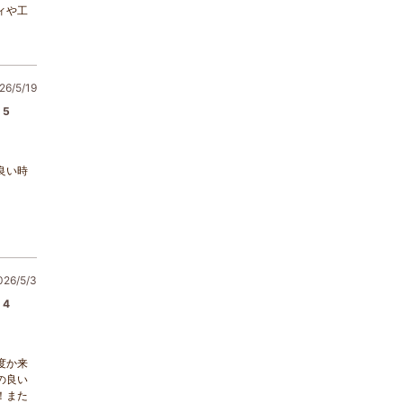
ィや工
6/5/19
5
良い時
6/5/3
4
度か来
の良い
！また