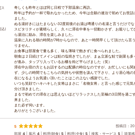
奇しくも昨年とほぼ同じ日程で下部温泉に再訪。
[ス
昨年は予約が一杯で取れなかったため、今年は念願の連泊で初めてお世話
ました。
ぬる湯好きにはたまらない32度前後のお湯は噂通りの名湯と言うだけでな
税込)
スピタリティが素晴らしく、久々に滞在中車を一切動かさず、お籠りして
ら湯治に励み、滞在を楽しみました。
温泉に入れる朝の時間が7時からなので、あと一時間早くして頂けたら言
りません。
お食事は部屋食で量も多く、味も薄味で飽きずに食べられました。
朝食は２日続けてメインは鮭の塩焼きでしたが、まぁ立派な鮭で副菜も多
が進み、タップリ入っているお櫃を殆ど平らげました（笑）
滞在中お宿の方ともお話するのは配膳の時位なのですが、お忙しいにも関
ず、少しの時間でもこちらの気持ちや状態を汲んで下さり、より居心地の
在になるようお気遣い頂いたことはこの上ない感謝でした。
いつも笑顔でハキハキした女将はまさに「名物女将」と言った感じで元気
分け頂きました。
まるで初めての滞在とは思えないほどリラックスした至極の3日間を過ご
来ました。
また必ず伺います。
ありがとうございました。
投稿日：202
5
部屋
4
風呂
4
料理(朝食)
5
料理(夕食)
5
接客・サービス
5
清潔感