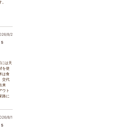
す。
6/8/2
5
屋には天
材を使
米は食
、交代
出来
アウト
家路に
26/8/1
5