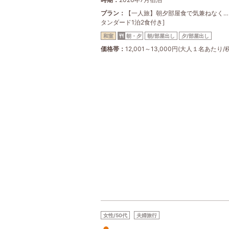
プラン
【一人旅】朝夕部屋食で気兼ねなく…
タンダード1泊2食付き]
和室
朝・夕
朝/部屋出し
夕/部屋出し
価格帯
12,001～13,000円(大人１名あたり/
女性/50代
夫婦旅行