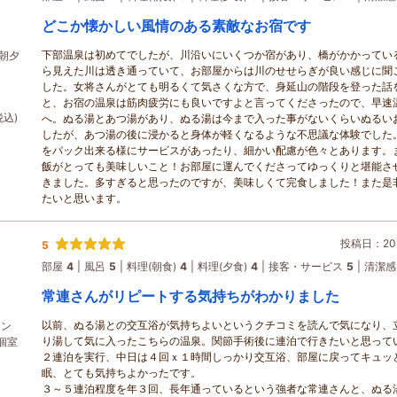
どこか懐かしい風情のある素敵なお宿です
下部温泉は初めてでしたが、川沿いにいくつか宿があり、橋がかかってい
朝夕
ら見えた川は透き通っていて、お部屋からは川のせせらぎが良い感じに聞
した。女将さんがとても明るくて気さくな方で、身延山の階段を登った話
と、お宿の温泉は筋肉疲労にも良いですよと言ってくださったので、早速
税込)
へ。ぬる湯とあつ湯があり、ぬる湯は今まで入った事がないくらいぬるい
したが、あつ湯の後に浸かると身体が軽くなるような不思議な体験でした
をパック出来る様にサービスがあったり、細かい配慮が色々とあります。
飯がとっても美味しいこと！お部屋に運んでくださってゆっくりと堪能さ
きました。多すぎると思ったのですが、美味しくて完食しました！また是
たいと思います。
投稿日：202
5
部屋
4
風呂
5
料理(朝食)
4
料理(夕食)
4
接客・サービス
5
清潔感
常連さんがリピートする気持ちがわかりました
以前、ぬる湯との交互浴が気持ちよいというクチコミを読んで気になり、
タン
り湯して気に入ったこちらの温泉。関節手術後に連泊で行きたいと思って
個室
２連泊を実行、中日は４回ｘ１時間しっかり交互浴、部屋に戻ってキュッ
眠、とても気持ちよかったです。
３～５連泊程度を年３回、長年通っているという強者な常連さんと、ぬる