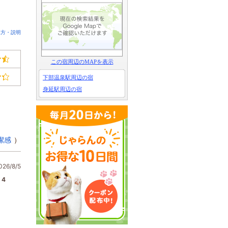
見方・説明
この宿周辺のMAPを表示
下部温泉駅周辺の宿
身延駅周辺の宿
潔感
）
6/8/5
4