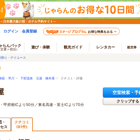
 ～日本最大級の宿・ホテル予約サイト～
ログイン
会員登録
お得な特典をみる
ゃらんパック
遊び・体験
観光ガイド
レンタカー
航空券
（交通＋宿泊）
日帰り・デイユース
身延・早川
>
下部温泉 元湯 橋本屋
> クチコミ・評価
屋
空室検索・予
クリップする
・甲府南ICより50分／東名高速・富士ICより70分
図・
クチコミ
セス
(81件)