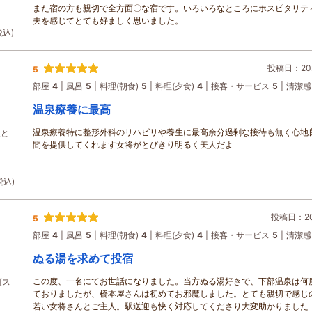
また宿の方も親切で全方面〇な宿です。いろいろなところにホスピタリテ
夫を感じてとても好ましく思いました。
税込)
投稿日：202
5
部屋
4
風呂
5
料理(朝食)
5
料理(夕食)
4
接客・サービス
5
清潔感
温泉療養に最高
温泉療養特に整形外科のリハビリや養生に最高余分過剰な接待も無く心地
泉と
間を提供してくれます女将がとびきり明るく美人だよ
税込)
投稿日：202
5
部屋
4
風呂
5
料理(朝食)
4
料理(夕食)
4
接客・サービス
5
清潔感
ぬる湯を求めて投宿
この度、一名にてお世話になりました。当方ぬる湯好きで、下部温泉は何
[ス
ておりましたが、橋本屋さんは初めてお邪魔しました。とても親切で感じ
若い女将さんとご主人。駅送迎も快く対応してくださり大変助かりました