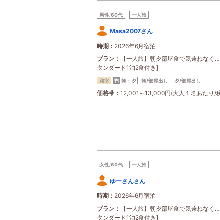
男性/60代
一人旅
Masa2007さん
時期
2026年6月宿泊
プラン
【一人旅】朝夕部屋食で気兼ねなく…
タンダード1泊2食付き]
和室
朝・夕
朝/部屋出し
夕/部屋出し
価格帯
12,001～13,000円(大人１名あたり/
女性/60代
一人旅
ゆーさんさん
時期
2026年6月宿泊
プラン
【一人旅】朝夕部屋食で気兼ねなく…
タンダード1泊2食付き]