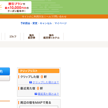
サイトのご利用方法
ヘルプ/問い合わせ
予約照会・変更・キャンセル
マイページ
海外
海外
ゴルフ
航空券
航空券+ホテル
約
0
クリップした宿とは？
0
最近見た宿とは？