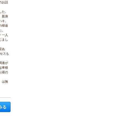
のお話
した。
、親身
ハキ、
の帰途
た。
・一人
じまし
迎あ
セスも
調達が
は車移
お昼の
、は無
みる