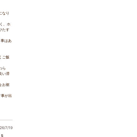
になり
く、ホ
ひたす
う事はあ
くご飯
わら
良い滞
をお裾
す事が出
6/7/19
5