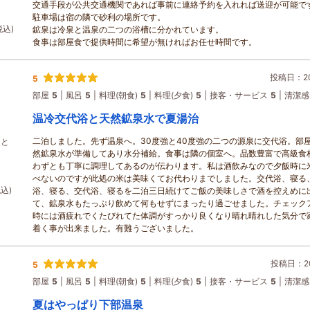
交通手段が公共交通機関であれば事前に連絡予約を入れれば送迎が可能で
駐車場は宿の隣で砂利の場所です。
税込)
鉱泉は冷泉と温泉の二つの浴槽に分かれています。
食事は部屋食で提供時間に希望が無ければお任せ時間です。
投稿日：202
5
部屋
5
風呂
5
料理(朝食)
5
料理(夕食)
5
接客・サービス
5
清潔感
温冷交代浴と天然鉱泉水で夏湯治
二泊しました。先ず温泉へ。30度強と40度強の二つの源泉に交代浴。部
泉と
然鉱泉水が準備してあり水分補給。食事は隣の個室へ。品数豊富で高級食
わずとも丁寧に調理してあるのが伝わります。私は酒飲みなので夕飯時に
べないのですが此処の米は美味くてお代わりまでしました。交代浴、寝る
税込)
浴、寝る、交代浴、寝るを二泊三日続けてご飯の美味しさで酒を控えめに
て、鉱泉水もたっぷり飲めて何もせずにまったり過ごせました。チェック
時には酒疲れでくたびれてた体調がすっかり良くなり晴れ晴れした気分で
着く事が出来ました。有難うございました。
投稿日：20
5
部屋
5
風呂
5
料理(朝食)
5
料理(夕食)
5
接客・サービス
5
清潔感
夏はやっぱり下部温泉