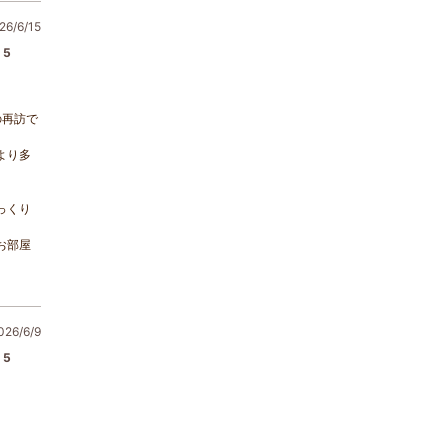
6/6/15
5
の再訪で
より多
っくり
お部屋
6/6/9
5
。