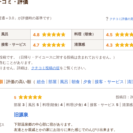
チコミ・評価
普通＝3.0」が評価時の基準です）
クチコミ評価の
風呂
料理（朝食）
4.8
4.5
接客・サービス
清潔感
4.7
4.3
投稿です。（日帰り・デイユースに対する投稿は含まれておりません。）
含むことがあります。
りません。詳細は、
クチコミ投稿の掟
をご覧ください。
順
評価の高い順
（
総合
部屋
風呂
朝食
夕食
接客・サービス
清
投稿日：202
5
部屋
3
風呂
5
料理(朝食)
4
料理(夕食)
4
接客・サービス
5
清潔感
旧源泉
下部温泉郷の中心部に宿があります。
[ス
友達とか親戚とかの家にお泊りに来た感じでのんびり出来ます。