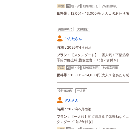
和室
朝・夕
朝/部屋出し
夕/部屋出し
価格帯
12,001～13,000円(大人１名あたり/
男性/60代
夫婦旅行
ごんたさん
時期
2026年4月宿泊
プラン
【スタンダード】一番人気！下部温
季節の郷土料理[個室食・１泊２食付き]
和室
朝・夕
朝/個室利用
夕/個室利用
価格帯
13,001～14,000円(大人１名あたり/
女性/50代
一人旅
ざぶさん
時期
2026年5月宿泊
プラン
【一人旅】朝夕部屋食で気兼ねなく…
タンダード1泊2食付き]