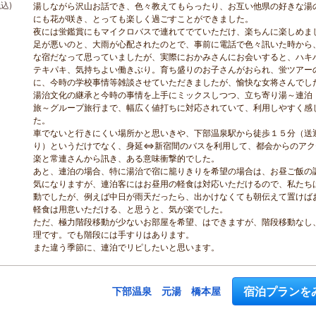
税込)
湯しながら沢山お話でき、色々教えてもらったり、お互い他県の好きな湯
にも花が咲き、とっても楽しく過ごすことができました。
夜には蛍鑑賞にもマイクロバスで連れてでていただけ、楽ちんに楽しめま
足が悪いのと、大雨が心配されたのとで、事前に電話で色々訊いた時から
な宿だなって思っていましたが、実際におかみさんにお会いすると、ハキ
テキパキ、気持ちよい働きぶり。育ち盛りのお子さんがおられ、蛍ツアー
に、今時の学校事情等雑談させていただきましたが、愉快な女将さんでし
湯治文化の継承と今時の事情を上手にミックスしつつ、立ち寄り湯～連泊
旅～グループ旅行まで、幅広く値打ちに対応されていて、利用しやすく感
た。
車でないと行きにくい場所かと思いきや、下部温泉駅から徒歩１５分（送
り）というだけでなく、身延⇔新宿間のバスを利用して、都会からのアク
楽と常連さんから訊き、ある意味衝撃的でした。
あと、連泊の場合、特に湯治で宿に籠りきりを希望の場合は、お昼ご飯の
気になりますが、連泊客にはお昼用の軽食は対応いただけるので、私たち
動でしたが、例えば中日が雨天だったら、出かけなくても朝伝えて置けば
軽食は用意いただける、と思うと、気が楽でした。
ただ、極力階段移動が少ないお部屋を希望、はできますが、階段移動なし
理です。でも階段には手すりはあります。
また違う季節に、連泊でリピしたいと思います。
宿泊プランを
下部温泉 元湯 橋本屋