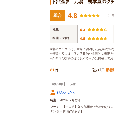
下部温泉 元湯 橋本屋のク
4.8
総合
（「
部屋
4.3
料理（夕食）
4.6
※宿のクチコミは、実際に宿泊した会員の方の
※投稿内容には、個人的趣味や主観的な表現を
※クチコミ投稿の掟に反するものは掲載してお
81
[並び順]
新着
件
男性/50代
一人旅
けんいちさん
時期
2026年7月宿泊
プラン
【一人旅】朝夕部屋食で気兼ねなく…
タンダード1泊2食付き]