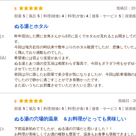
投稿日：202
5
部屋
5
風呂
5
料理(朝食)
4
料理(夕食)
4
接客・サービス
5
清潔感
ぬる湯とホタル
昨年宿泊した際に女将さんから6月に近くでホタルが見れるとお聞きして
[ス
す。
今回は地方赴任の時以来十数年ぶりのホタル観賞でしたが、想像していた
く飛んでおり感動ものでした。
税込)
希望者には宿より送迎があります。
ぬる湯とあつ湯の交互浴は相変わらず最高で、今回もダラダラ何もせずゆ
させていただきました。
前回は川に面したお部屋で多少音が気になりましたが、今回は駐車場側の
でしたので静かに過ごすことができ有難かったです。
また近いうちにお邪魔させていただきたいと思います。
投稿日：202
5
部屋
5
風呂
5
料理(朝食)
5
料理(夕食)
5
接客・サービス
5
清潔感
ぬる湯の穴場的温泉 ＆お料理がとっても美味しい
下部温泉初めてでしたが、ぬる湯の穴場だと思いました！！
[ス
お料理が美味しくてお酒の種類も豊富で、温泉もお食事も堪能できました