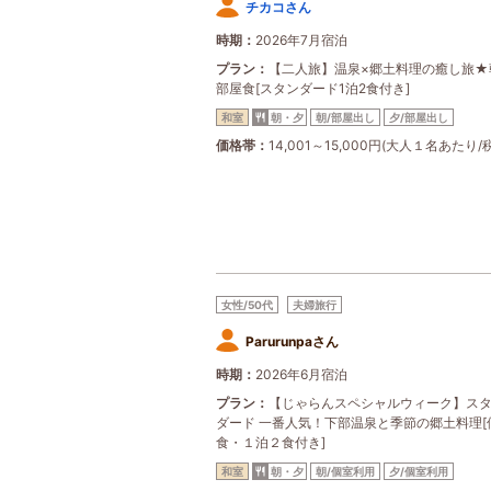
チカコさん
時期
2026年7月宿泊
プラン
【二人旅】温泉×郷土料理の癒し旅★
部屋食[スタンダード1泊2食付き]
和室
朝・夕
朝/部屋出し
夕/部屋出し
価格帯
14,001～15,000円(大人１名あたり/
女性/50代
夫婦旅行
Parurunpaさん
時期
2026年6月宿泊
プラン
【じゃらんスペシャルウィーク】ス
ダード 一番人気！下部温泉と季節の郷土料理[
食・１泊２食付き]
和室
朝・夕
朝/個室利用
夕/個室利用