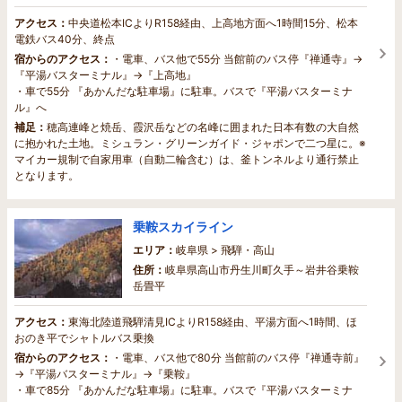
アクセス：
中央道松本ICよりR158経由、上高地方面へ1時間15分、松本
電鉄バス40分、終点
宿からのアクセス：
・電車、バス他で55分 当館前のバス停『禅通寺』→
『平湯バスターミナル』→『上高地』
・車で55分 『あかんだな駐車場』に駐車。バスで『平湯バスターミナ
ル』へ
補足：
穂高連峰と焼岳、霞沢岳などの名峰に囲まれた日本有数の大自然
に抱かれた土地。ミシュラン・グリーンガイド・ジャポンで二つ星に。※
マイカー規制で自家用車（自動二輪含む）は、釜トンネルより通行禁止
となります。
乗鞍スカイライン
エリア：
岐阜県 > 飛騨・高山
住所：
岐阜県高山市丹生川町久手～岩井谷乗鞍
岳畳平
アクセス：
東海北陸道飛騨清見ICよりR158経由、平湯方面へ1時間、ほ
おのき平でシャトルバス乗換
宿からのアクセス：
・電車、バス他で80分 当館前のバス停『禅通寺前』
→『平湯バスターミナル』→『乗鞍』
・車で85分 『あかんだな駐車場』に駐車。バスで『平湯バスターミナ