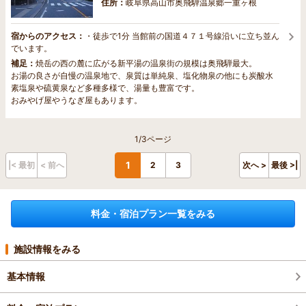
住所：
岐阜県高山市奥飛騨温泉郷一重ヶ根
宿からのアクセス：
・徒歩で1分 当館前の国道４７１号線沿いに立ち並ん
でいます。
補足：
焼岳の西の麓に広がる新平湯の温泉街の規模は奥飛騨最大。
お湯の良さが自慢の温泉地で、泉質は単純泉、塩化物泉の他にも炭酸水
素塩泉や硫黄泉など多種多様で、湯量も豊富です。
おみやげ屋やうなぎ屋もあります。
1/3ページ
1
|< 最初
< 前へ
2
3
次へ >
最後 >|
料金・宿泊プラン一覧をみる
施設情報をみる
基本情報