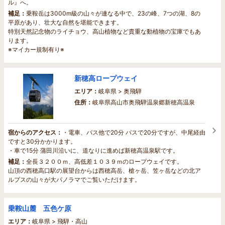
ル』へ。
補足：
乗鞍岳は3000m級の山々が連なる中で、23の峰、7つの湖、8の
平原があり、壮大な自然を堪能できます。
特別天然記念物のライチョウ、高山植物など貴重な動植物の宝庫でもあ
ります。
※マイカー規制有り※
新穂高ロープウェイ
エリア：
岐阜県 > 奥飛騨
住所：
岐阜県高山市奥飛騨温泉郷新穂高温泉
宿からのアクセス：
・電車、バス他で20分 バスで20分ですが、中尾経由
ですと30分かかります。
・車で15分 蒲田川沿いに、道なりに進めば新穂高温泉駅です。
補足：
全長３２００ｍ、高低差１０３９ｍのロープウェイです。
山頂の西穂高口駅の展望台からは西穂高岳、槍ヶ岳、笠ヶ岳などの北ア
ルプスの山々が大パノラマでご覧いただけます。
乗鞍山麓 五色ケ原
エリア：
岐阜県 > 飛騨・高山