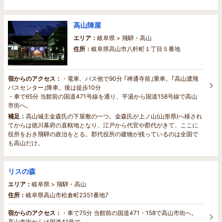
高山陣屋
エリア：
岐阜県 > 飛騨・高山
住所：
岐阜県高山市八軒町１丁目５番地
宿からのアクセス：
・電車、バス他で90分 ｢禅通寺前｣乗車。｢高山濃飛
バスセンター｣降車。後は徒歩10分
・車で65分 当館前の国道471号線を通り、平湯から国道158号線で高山
市街へ。
補足：
高山城主金森氏の下屋敷の一つ。金森氏が上ノ山(山形県)へ移され
てからは徳川幕府の直轄地となり、江戸から代官や郡代がきて、ここに
役所をおき飛騨の政治をとる。郡代役所の建物が残っているのは全国で
も高山だけ。
リスの森
エリア：
岐阜県 > 飛騨・高山
住所：
岐阜県高山市松倉町2351番地7
宿からのアクセス：
・車で75分 当館前の国道471・158で高山市街へ。
高山市街からは国道41号で。