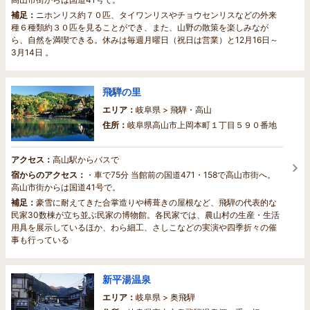
補足：
ニホンリス約７０匹、タイワンリスやチョウセンリスなどの外来
種６種類約３０匹を見ることができ、また、山野の散策を楽しみなが
ら、自然を満喫できる。休みは毎週月曜日（祝日は営業）と12月16日～
3月14日 。
飛騨の里
エリア：
岐阜県 > 飛騨・高山
住所：
岐阜県高山市上岡本町１丁目５９０番地
アクセス：
高山駅からバスで
宿からのアクセス：
・車で75分 当館前の国道471・158で高山市街へ。
高山市街からは国道41号で。
補足：
豪雪に耐えてきた合掌造りや榑葺きの屋根など、飛騨の代表的な
民家30数棟が立ち並ぶ民家の博物館。各民家では、農山村の生産・生活
用具を展示しているほか、わら細工、さしこなどの実演や四季折々の催
事も行っている
新平湯温泉
エリア：
岐阜県 > 奥飛騨