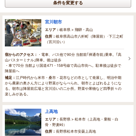
条件を変更する
宮川朝市
エリア：
岐阜県 > 飛騨・高山
住所：
岐阜県高山市八軒町（陣屋前）･下三之町
（宮川沿い）
宿からのアクセス：
・電車、バス他で90分 当館前｢禅通寺前｣乗車。｢高
山バスターミナル｣降車。後は徒歩
・車で70分 当館より国道471・158号線で高山市街へ。駐車後は徒歩で
陣屋前へ
補足：
江戸時代から米市・桑市・花市などの市として発展し、明治中期
から農家の奥さん方により野菜がならべられ、朝市とよばれるようにな
る。朝市は陣屋前広場と宮川沿いの二か所。野菜や果物など四季折々の
楽しみがある。
上高地
エリア：
長野県 > 松本市（上高地・乗鞍・白
骨・野麦峠）
住所：
長野県松本市安曇上高地