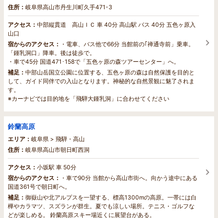
住所：
岐阜県高山市丹生川町久手471-3
アクセス：
中部縦貫道 高山ＩＣ 車 40分 高山駅 バス 40分 五色ヶ原入
山口
宿からのアクセス：
・電車、バス他で66分 当館前の｢禅通寺前」乗車。
「鍾乳洞口」降車。後は徒歩で。
・車で45分 国道471･158で「五色ヶ原の森ツアーセンター」へ。
補足：
中部山岳国立公園に位置する、五色ヶ原の森は自然保護を目的と
して、ガイド同伴での入山となります。神秘的な自然景観に魅了されま
す。
※カーナビでは目的地を「飛騨大鍾乳洞」に合わせてください
鈴蘭高原
エリア：
岐阜県 > 飛騨・高山
住所：
岐阜県高山市朝日町西洞
アクセス：
小坂駅 車 50分
宿からのアクセス：
・車で90分 当館から高山市街へ。向かう途中にある
国道361号で朝日町へ。
補足：
御嶽山や北アルプスを一望する、標高1300mの高原。一帯には白
樺やカラマツ、スズランが群生。夏でも涼しい場所。テニス・ゴルフな
どが楽しめる。 鈴蘭高原スキー場近くに展望台がある。