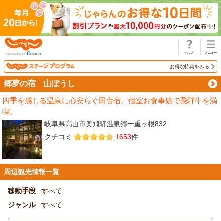
じゃらん
お得な特典をみる
郷夢の宿 山ぼうし
四季を感じる温泉に心安らぐ田舎宿。個室お食事処で飛騨牛を満
喫。
岐阜県高山市奥飛騨温泉郷一重ヶ根832
クチコミ
1653
件
周辺観光情報一覧
移動手段
すべて
ジャンル
すべて