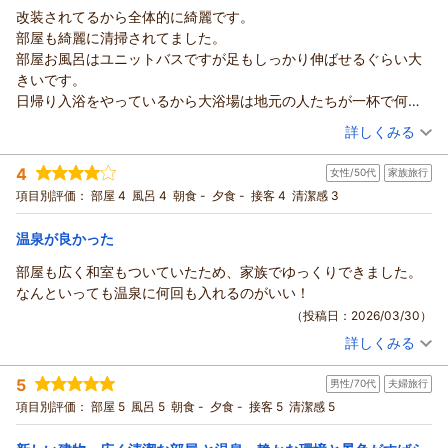
ホテル緑清荘からの返信
改装されてるから全体的に綺麗です。
いつもご利用誠にありがとうございます、また口コミにご投稿
部屋も綺麗に清掃されてました。
頂き重ねてお礼申し上げます。
部屋お風呂はユニットバスですが足もしっかり伸ばせるぐらい大
お褒めの言葉を頂き私共も大変嬉しく、これからもお客様によ
きいです。
り快適に過ごして頂ける様
日帰り入浴をやっているから大浴場は地元の人たちが一杯で何か
スタッフ一同、日々サービスの向上に努めて参ります。
形見の狭い感じがしました（笑）
（投稿日：2026/04/07）
詳しくみる
東雲様のお越しを、スタッフ一同心よりお待ちしております。
素泊まりでしたがホテルの回りには何もなく
（返信日：2026/04/18）
宿泊時期：
2026年04月宿泊 (夫婦旅行)
ホテル内のレストランで食事しました。
4
女性/50代
家族旅行
投稿者：
ヒロさん
(女性/60代)
他にカラオケやちょっとした遊びは出来ず夜は暇でした。
宿泊プラン：
素泊りプラン ≪駐車場無料≫
項目別評価：
部屋 4
風呂 4
朝食 -
夕食 -
接客 4
ツイン
清潔感 3
食事なし
まぁ;満足しました。
宿泊価格帯：
7,001～8,000円(大人一人あたり/税込)
温泉が良かった
ホテル緑清荘からの返信
部屋も広く和室もついていたため、家族でゆっくりできました。
この度は、当ホテルをご利用頂き誠に有難うございます。
なんといっても温泉に何回も入れるのがいい！
また、口コミへご投稿頂きまして重ねてお礼申し上げます。
（投稿日：2026/03/30）
温泉につきましては、ご不快な思いをさせてしまい大変申し訳
詳しくみる
ございませ。
宿泊時期：
2026年03月宿泊 (家族旅行)
日帰り入浴では多くのお客様にご利用頂いているため時間帯に
投稿者：
ゆきさん
(女性/50代)
5
男性/70代
夫婦旅行
宿泊プラン：
素泊プラン ≪駐車場無料≫
よっては、大変混雑する場合がございます。
和洋室
食事なし
項目別評価：
部屋 5
風呂 5
朝食 -
夕食 -
接客 5
清潔感 5
宿泊価格帯：
なお、21：30以降はご宿泊のお客様のみのご利用になる為、時
7,001～8,000円(大人一人あたり/税込)
間帯によってはほぼ貸し切り状態でご利用頂ける場合もござい