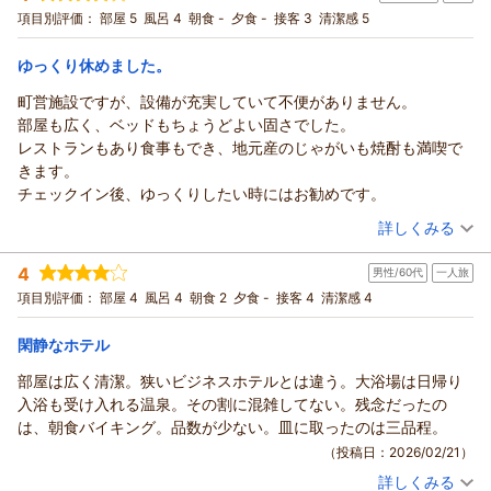
駐車場無料≫
シングル
朝のみ
項目別評価：
部屋 5
風呂 4
朝食 -
夕食 -
接客 3
清潔感 5
ぜひ、違う季節にも足をお運びくださいませ。
宿泊価格帯：
6,001～7,000円(大人一人あたり/税込)
（返信日：2026/03/29）
ゆっくり休めました。
ホテル緑清荘からの返信
町営施設ですが、設備が充実していて不便がありません。
この度は、ホテル緑清荘にご宿泊いただき、誠に有難うござい
部屋も広く、ベッドもちょうどよい固さでした。
ます。
レストランもあり食事もでき、地元産のじゃがいも焼酎も満喫で
また、口コミにご投稿いただき重ねてお礼申し上げます。
きます。
リラックスしてお過ごしいただけたとのこと心より嬉しく思い
チェックイン後、ゆっくりしたい時にはお勧めです。
ます。
（投稿日：2026/03/07）
詳しくみる
当ホテルは、女満別空港からお車で40分、釧路空港から2時間
程度、お車で1時間圏内に網走・知床・摩周湖などなど道東を代
宿泊時期：
2026年03月宿泊 (出張)
4
表する観光地が盛り沢山です。
男性/60代
一人旅
投稿者：
さいとーさん
(男性/60代)
宿泊プラン：
素泊プラン ≪駐車場無料≫
機会がございましたらまた是非お越し下さいませ。
項目別評価：
部屋 4
風呂 4
朝食 2
夕食 -
接客 4
シングル
清潔感 4
食事なし
またお会いできるのを楽しみにしております。
宿泊価格帯：
7,001～8,000円(大人一人あたり/税込)
閑静なホテル
（返信日：2026/03/29）
ホテル緑清荘からの返信
部屋は広く清潔。狭いビジネスホテルとは違う。大浴場は日帰り
この度は当ホテルにご宿泊いただき誠に有難うございます。ま
入浴も受け入れる温泉。その割に混雑してない。残念だったの
た、口コミにもご投稿頂き重ねて御礼申し上げます。滞在中は
は、朝食バイキング。品数が少ない。皿に取ったのは三品程。
ご満足いただけたようで誠にありがとうございます。これから
（投稿日：2026/02/21）
もご満足いただけるようスタッフ一同努力してまいります。又
詳しくみる
のご機会がございましたらご予約をお待ちしています。
宿泊時期：
2026年02月宿泊 (一人旅)