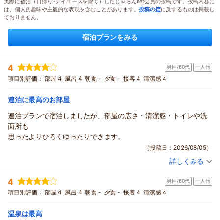
実際に宿泊（日帰り･デイユースを除く）したじゃらんnet会員の投稿です。投稿内容に
は、個人的趣味や主観的な表現を含むことがあります。
投稿の掟
に反するものは掲載し
ておりません。
宿泊プランをみる
4
男性/60代
一人旅
項目別評価：
部屋 4
風呂 4
朝食 -
夕食 -
接客 4
清潔感 4
連泊に最高のお部屋
連泊プランで宿泊しましたが、部屋の広さ・清潔感・トイレや洗
面所も
思ったよりひろくゆったりできます。
（投稿日：2026/08/05）
詳しくみる
宿泊時期：
2026年06月宿泊 (一人旅)
投稿者：
たあくんさん
(男性/60代)
4
男性/60代
一人旅
宿泊プラン：
素泊りプラン ≪駐車場無料≫
シングル
食事なし
項目別評価：
部屋 4
風呂 4
朝食 -
夕食 -
接客 4
清潔感 4
宿泊価格帯：
6,001～7,000円(大人一人あたり/税込)
温泉は最高
ホテル緑清荘からの返信