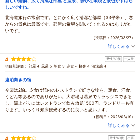
新しい建物、広く清潔な部屋 と温泉、静かな環境と景色がすばら
ホテル緑清荘からの返信
ます。
しいですね。
ご利用状況につきましてはスタッフまでお問合せ頂ければと思
この度は、当ホテルをご利用頂き誠に有難うございます。
います。
また、口コミへご投稿頂き重ねてお礼申し上げます。
北海道旅行の常宿です。とにかく広く清潔な部屋（33平米）、窓
今後も多くのお客様に足をお運び頂けるようサービス向上に努
ご滞在中は、ご満足頂けたようで何よりでございます。
からの景色は最高です。部屋の希望を聞いてくれるのはありがた
めて参ります。
これからもお客様に安心してごゆっくりお寛ぎ頂ける空間をご
いです。
またのお越しをお待ちしております。
提供できるよう努めて参ります。
（投稿日：2026/03/27）
次回のご宿泊をお待ちしています。この度は誠にありがとうご
（返信日：2026/04/07）
詳しくみる
ざいました。
宿泊時期：
2026年01月宿泊 (夫婦旅行)
投稿者：
グンちゃんさん
(男性/70代)
（返信日：2026/03/31）
4
男性/60代
一人旅
宿泊プラン：
素泊プラン ≪駐車場無料≫
ツイン
食事なし
項目別評価：
部屋 4
風呂 5
朝食 3
夕食 -
接客 4
清潔感 4
宿泊価格帯：
7,001～8,000円(大人一人あたり/税込)
連泊向きの宿
ホテル緑清荘からの返信
この度は、当ホテルをご利用頂き誠に有難うございます。
今回は2泊。夕食は館内のレストランで好きな物を。定食、洋食、
また、口コミへのご投稿を頂き重ねてお礼申し上げます。
うどん等あるのでありがたい。大浴場は温泉でリラックスできる
ご滞在中は、大変ご満足頂けたようで何よりでございます。
し、湯上がりにはレストランで飲み放題1500円。ランドリーも有
お部屋からご覧頂きました斜里岳は、
ります。ゆっくり知床観光するのに良いと思います。
日本百名山の1つでございます。
（投稿日：2026/03/19）
「斜里岳」の麓に広がる美しい農村風景は清里町の自慢の一つ
詳しくみる
でございます。
宿泊時期：
2026年03月宿泊 (一人旅)
投稿者：
とりさんさん
(男性/60代)
四季折々違った表情で楽しませてくれるのが清里町の魅力でも
4
男性/60代
出張
宿泊プラン：
【早朝出発のお客様専用プラン】朝食おにぎり弁当プラン ≪
あり、どの季節でも素晴らしい景色をお楽しみいただけます。