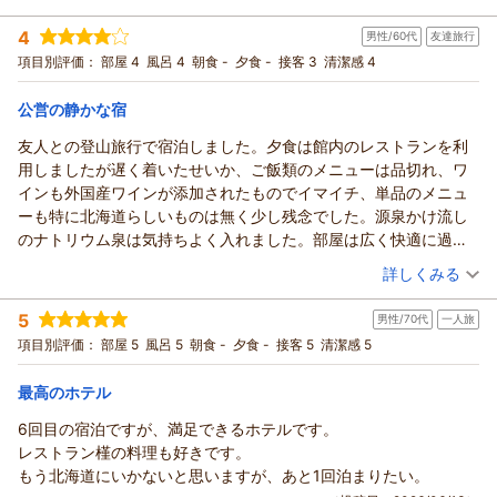
意していただけると、落ち着いて楽しめます。家族が乳がんを患
この度はありがとうございました。
宿泊時期：
2026年06月宿泊 (家族旅行)
ったこともあり、大浴場の洗い場に仕切りがあるとさらに助かり
4
男性/60代
友達旅行
投稿者：
shinchanさん
(男性/70代)
（返信日：2026/07/20）
ます。本格的な温泉なので、浴室のタイルが温泉の成分で黒っぽ
宿泊プラン：
素泊りプラン ≪駐車場無料≫
項目別評価：
部屋 4
風呂 4
朝食 -
夕食 -
接客 3
和洋室
清潔感 4
食事なし
くなっているのも風流かとは思いますが、汚れのようにも見えか
宿泊価格帯：
8,001～9,000円(大人一人あたり/税込)
ねません。宿泊客用の大浴場はひと工夫されるとありがたいで
公営の静かな宿
す。また利用させていただきますので、よろしくお願いします。
ホテル緑清荘からの返信
友人との登山旅行で宿泊しました。夕食は館内のレストランを利
この度は当ホテルにご宿泊頂き誠に誠に有難うございます。ま
用しましたが遅く着いたせいか、ご飯類のメニューは品切れ、ワ
た口コミにもご投稿頂き重ねて御礼申し上げます。ご指摘のあ
インも外国産ワインが添加されたものでイマイチ、単品のメニュ
った大浴場の件に付きましたはこれからの検討とさせて頂きた
ーも特に北海道らしいものは無く少し残念でした。源泉かけ流し
いと思います
のナトリウム泉は気持ちよく入れました。部屋は広く快適に過ご
これからもお客様にご満足いただける要スタッフ一同精進して
せました。
（投稿日：2026/07/03）
詳しくみる
まいります。
この度はありがとうございました。またのご利用お待ちしてお
宿泊時期：
2026年06月宿泊 (友達旅行)
5
ります。
男性/70代
一人旅
投稿者：
山ちゃんさん
(男性/60代)
宿泊プラン：
素泊りプラン ≪駐車場無料≫
項目別評価：
部屋 5
風呂 5
朝食 -
夕食 -
接客 5
ツイン
清潔感 5
食事なし
（返信日：2026/07/13）
宿泊価格帯：
7,001～8,000円(大人一人あたり/税込)
最高のホテル
ホテル緑清荘からの返信
6回目の宿泊ですが、満足できるホテルです。
この度は、当ホテルに御宿泊頂き誠に有難うございます。又、
レストラン槿の料理も好きです。
口コミにもご投稿頂き重ねて御礼申し上げます。当日はレスト
もう北海道にいかないと思いますが、あと1回泊まりたい。
ランメニューに付きましてご満足いただけない内容で大変申し