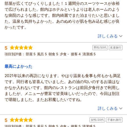
部屋が広くてびっくりしました！１週間分のスーツケースが余裕
この度は、当ホテルをご利用いただき、また口コミにもご投稿
で広げられました。館内はホテルというよりは老人ホームのよう
いただきまして
な病院のような感じです。館内綺麗でまた泊まりたいと思いまし
誠にありがとうございます。
た。温泉も気持ちよかった。あのぬめりが肌を包み込む感じが良
またお褒めのお言葉をいただき重ねて御礼申し上げます。
かったです。
ご滞在中はお寛ぎいただけたようで何よりでございます。
（投稿日：2025/11/20）
詳しくみる
今後もお客様に満足頂ける様、サービスの向上に努めて参りま
す。
宿泊時期：
2025年11月宿泊 (一人旅)
5
また機会がございましたら、是非当ホテルへお越し下さいま
男性/50代
友達旅行
投稿者：
北海道きのこさん
(男性/30代)
宿泊プラン：
素泊プラン ≪駐車場無料≫
せ。
項目別評価：
部屋 5
風呂 5
朝食 5
夕食 -
接客 4
シングル
清潔感 5
食事なし
宿泊価格帯：
7,001～8,000円(大人一人あたり/税込)
（返信日：2025/11/30）
最高によかった
ホテル緑清荘からの返信
2021年以来の再訪になります。やはり温泉も食事も何もかも満足
この度は当ホテルにご宿泊頂き誠に有難うございます。又、口
です。同行者も皆喜んでいました。あの油の匂いのするお湯はな
コミにもご投稿頂き重ねて御礼申し上げます。ご滞在中はご満
かなか入れないです。館内のレストランは前回夕食付きで利用し
足頂けた内容でありがたく思います。これからもお客様にご満
ましたが、メニューが豊富で皆美味しいだったので、今回は別注
足いただけるよう
で堪能しました。またお邪魔したいですね。
スタッフ一同努力してまいります。又のご予約を心よりお待ち
（投稿日：2025/11/12）
詳しくみる
しております。
この度は誠にありがとうございました。 ホテル緑清
宿泊時期：
2025年11月宿泊 (友達旅行)
5
荘
女性/20代
子連れ旅行
投稿者：
湘南ボーイさん
(男性/50代)
宿泊プラン：
朝食付プラン ≪駐車場無料≫
項目別評価：
部屋 5
風呂 5
朝食 5
夕食 -
接客 5
シングル
清潔感 5
朝のみ
（返信日：2025/11/21）