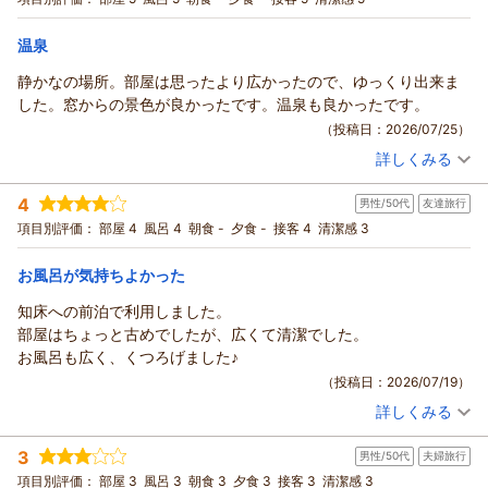
んでしたが、到着日の夕飯を外のお店で食べようとしましたが、
宿泊価格帯：
9,001～10,000円(大人一人あたり/税込)
どの店もラストオーダーが早いようで間に合いませんでした。結
温泉
果的にホテルのレストランに入り皆で食べましたが、こちらも美
ホテル緑清荘からの返信
味しく満足でした。
静かなの場所。部屋は思ったより広かったので、ゆっくり出来ま
この度は当ホテルのご利用、また口コミにご投稿頂きまして誠
このたびの滞在中はあちこち観光もさせて貰いましたが、疲れも
した。窓からの景色が良かったです。温泉も良かったです。
にありがとうございます。
溜まらずゆったり元気に過ごせました。またこの地域に滞在する
（投稿日：2026/07/25）
お褒めの言葉を頂き私共も大変嬉しく、これからもお客様によ
ことがあればまた利用したいと思います。次回は私だけでも大浴
詳しくみる
り快適に過ごして頂ける様
宿泊時期：
2026年07月宿泊 (友達旅行)
場にも入ってみます。
スタッフ一同、日々サービスの向上に努めて参ります。
投稿者：
サルさん
(女性/50代)
4
男性/50代
友達旅行
宿泊プラン：
素泊りプラン ≪駐車場無料≫
ご滞在中は、温泉・お食事・お部屋ともご満足頂けたようで何
ツイン
食事なし
項目別評価：
部屋 4
風呂 4
朝食 -
夕食 -
接客 4
清潔感 3
宿泊価格帯：
よりでございます。
8,001～9,000円(大人一人あたり/税込)
素敵な旅の一ページに刻んで頂いて大変嬉しく思います。
お風呂が気持ちよかった
ホテル緑清荘からの返信
また是非、ゆったりとした時間を過ごしにいらして下さい。
おのっち様のお越しを、スタッフ一同心よりお待ち申し上げて
この度は当ホテルのご利用、また口コミにご投稿頂きまして誠
知床への前泊で利用しました。
おります。
にありがとうございます。
部屋はちょっと古めでしたが、広くて清潔でした。
ご滞在中は、お部屋・温泉とご満足頂けたようでなによりでご
（返信日：2026/08/05）
お風呂も広く、くつろげました♪
ざいます。
（投稿日：2026/07/19）
斜里岳を一望できる当ホテルの眺望は、自慢の一つでございま
詳しくみる
す。
宿泊時期：
2026年06月宿泊 (友達旅行)
投稿者：
あーさん
(男性/50代)
今後もお客様にご満足いただけるようサービスの向上に努めて
3
男性/50代
夫婦旅行
宿泊プラン：
素泊りプラン ≪駐車場無料≫
ツイン
食事なし
まいります。
項目別評価：
部屋 3
風呂 3
朝食 3
夕食 3
接客 3
清潔感 3
宿泊価格帯：
7,001～8,000円(大人一人あたり/税込)
サル様のまたのお越しをスタッフ一同心よりお待ちしておりま