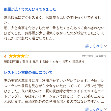
す。
部屋が広くてのんびりできました
ホテル緑清荘からの返信
（返信日：2026/08/05）
この度は当ホテルに御宿泊頂き有難うございます。又、口コミ
道東観光にアクセス良く、お部屋も広いのでゆっくりできまし
にもご投稿頂き重ねてお礼申し上げます。ご滞在中はご満足い
た。
ただける要でありがたく存じます。これからもお客様にご満足
朝、夕と食事を付けましたが、量もたくさんあって食べきれない
いただける要スタッフ精進してまいります。次回のご予約をお
ほどでした。お部屋が少し湿気くさかったのが残念でしたが、そ
待ちしています。この度はありがとうございました。
れ以外は問題なく過ごせました。
（返信日：2026/07/20）
（投稿日：2026/07/19）
詳しくみる
宿泊時期：
2026年07月宿泊 (夫婦旅行)
4
男性/70代
家族旅行
投稿者：
+さん
(男性/50代)
宿泊プラン：
2食付(夕定食、朝食)プラン ≪駐車場無料≫
項目別評価：
部屋 4
風呂 3
朝食 -
夕食 -
接客 4
清潔感 4
ツイン
朝・夕
レストラン前庭の演出について
宿泊価格帯：
12,001～13,000円(大人一人あたり/税込)
妻の実家の墓参りに度々利用させていただいています。今回、レ
ホテル緑清荘からの返信
ストランの前庭を見ながら夕食をいただいていて、プランが浮か
この度は当ホテルに御宿泊頂きましてありがとうございます。
びました。良い庭なので、夏の夜は緑か青のライトで木々をライ
また、口コミにもご投稿頂き重ねて御礼申し上げます。ご滞在
トアップし、冬はイルミネーションで飾ると、ぐっと盛り上がる
中はご満足いただけたようでありがたく存じます。これからも
と思います。宿泊客以外のご利用も増えるのではないですか。一
お客様にご満足いただける要スタッフ一同精進してまいりま
方、良い温泉なのですが、日帰り入浴の方とは別の大浴場をご用
（投稿日：2026/07/12）
詳しくみる
す。またのご利用をお待ちしております。