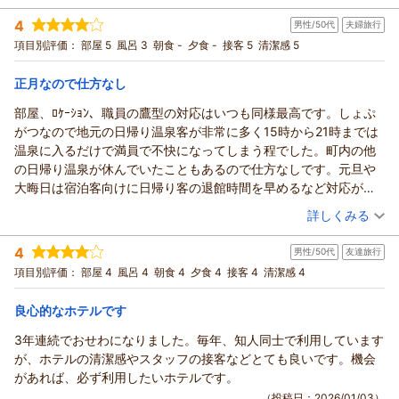
投稿者：
ちょこさん
(女性/50代)
この度はありがとうございました。
4
男性/50代
夫婦旅行
宿泊プラン：
素泊プラン ≪駐車場無料≫
シングル
食事なし
（返信日：2026/01/13）
項目別評価：
部屋 5
風呂 3
朝食 -
夕食 -
接客 5
清潔感 5
宿泊価格帯：
7,001～8,000円(大人一人あたり/税込)
正月なので仕方なし
ホテル緑清荘からの返信
このたびは当ホテルにご宿泊頂き誠にありがとうございまし
部屋、ﾛｹｰｼｮﾝ、職員の鷹型の対応はいつも同様最高です。しょぷ
た。
がつなので地元の日帰り温泉客が非常に多く15時から21時までは
又口コミにも投稿頂き重ねてお礼申し上げます。
温泉に入るだけで満員で不快になってしまう程でした。町内の他
ご滞在中はご満足頂けた内容でありがたく存じます。
の日帰り温泉が休んでいたこともあるので仕方なしです。元旦や
ご宿泊のお客様の温泉大浴場ご利用は翌朝の8：00迄ご利用頂
大晦日は宿泊客向けに日帰り客の退館時間を早めるなど対応があ
けます。
るといいかもしれません。それ以外は満足です。
（投稿日：2026/01/04）
詳しくみる
夜から翌朝の8：00迄に関しては宿泊のお客様のみのご利用と
なっております。
宿泊時期：
2026年01月宿泊 (夫婦旅行)
4
男性/50代
友達旅行
投稿者：
ニャンニャンさん
(男性/50代)
これからもお客様にご満足頂ける様努力してまいります。
宿泊プラン：
素泊プラン ≪駐車場無料≫
項目別評価：
部屋 4
風呂 4
朝食 4
夕食 4
接客 4
ツイン
清潔感 4
食事なし
次回のご宿泊をお待ちしています。この度は誠にありがとうご
宿泊価格帯：
7,001～8,000円(大人一人あたり/税込)
ざいました。
良心的なホテルです
（返信日：2026/01/14）
ホテル緑清荘からの返信
3年連続でおせわになりました。毎年、知人同士で利用しています
いつも当ホテルのご利用、また口コミにご投稿頂きまして誠に
が、ホテルの清潔感やスタッフの接客などとても良いです。機会
ありがとうございます。
があれば、必ず利用したいホテルです。
ご滞在中は、ご満足頂けたようで、何よりでございます。
（投稿日：2026/01/03）