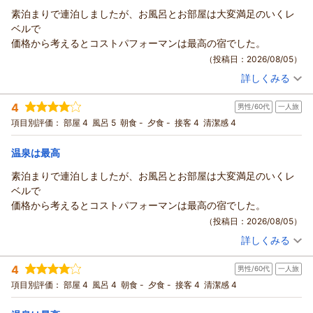
この度は当ホテルにご宿泊いただき誠に有難うございます。
素泊まりで連泊しましたが、お風呂とお部屋は大変満足のいくレ
また、口コミにもご投稿頂き重ねて御礼申し上げます。
ベルで
滞在中はご満足いただけたようで誠にありがとうございます。
価格から考えるとコストパフォーマンは最高の宿でした。
これからもご満足いただけるようスタッフ一同努力してまいり
（投稿日：2026/08/05）
ます。
詳しくみる
又のご機会がございましたらご予約をお待ちしています。
宿泊時期：
2026年06月宿泊 (一人旅)
投稿者：
まころんさん
(男性/60代)
この度は誠にありがとうございました。
4
男性/60代
一人旅
宿泊プラン：
素泊りプラン ≪駐車場無料≫
シングル
食事なし
（返信日：2026/08/06）
項目別評価：
部屋 4
風呂 5
朝食 -
夕食 -
接客 4
清潔感 4
宿泊価格帯：
6,001～7,000円(大人一人あたり/税込)
温泉は最高
素泊まりで連泊しましたが、お風呂とお部屋は大変満足のいくレ
ベルで
価格から考えるとコストパフォーマンは最高の宿でした。
（投稿日：2026/08/05）
詳しくみる
宿泊時期：
2026年06月宿泊 (一人旅)
投稿者：
まころんさん
(男性/60代)
4
男性/60代
一人旅
宿泊プラン：
素泊りプラン ≪駐車場無料≫
シングル
食事なし
項目別評価：
部屋 4
風呂 4
朝食 -
夕食 -
接客 4
清潔感 4
宿泊価格帯：
6,001～7,000円(大人一人あたり/税込)