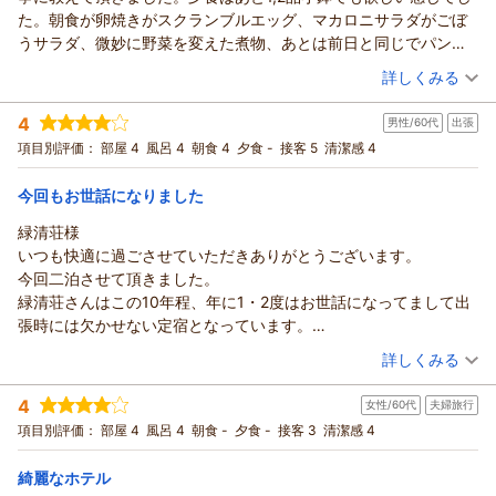
らもご満足いただけるようスタッフ一同努力してまいります。
た。朝食が卵焼きがスクランブルエッグ、マカロニサラダがごぼ
又のご機会がございましたらご予約をお待ちしています。
うサラダ、微妙に野菜を変えた煮物、あとは前日と同じでパンも
この度は誠にありがとうございました。
連日オレンジパン1種類のみでした。もう少し品数があれば良かっ
（投稿日：2026/05/07）
詳しくみる
（返信日：2026/06/16）
たです。
宿泊時期：
2026年05月宿泊 (家族旅行)
4
男性/60代
出張
投稿者：
みーさんさん
(女性/60代)
宿泊プラン：
2食付(夕定食、朝食)プラン ≪駐車場無料≫
項目別評価：
部屋 4
風呂 4
朝食 4
夕食 -
接客 5
清潔感 4
ツイン
朝・夕
今回もお世話になりました
宿泊価格帯：
11,001～12,000円(大人一人あたり/税込)
緑清荘様
ホテル緑清荘からの返信
いつも快適に過ごさせていただきありがとうございます。
この度は、当ホテルにご宿泊頂き誠にありがとうございます。
今回二泊させて頂きました。
また口コミへのご投稿重ねて御礼申し上げます。
緑清荘さんはこの10年程、年に1・2度はお世話になってまして出
お食事の件、ご満足いただけず申し訳ございません。
張時には欠かせない定宿となっています。
お客様へ少しでもご満足いただけるよう改善して参ります。
お気に入りポイント５
（投稿日：2026/04/17）
詳しくみる
是非また機会がございましたら、清里町へお越し下さいませ。
① 笑顔で迎えてくれるスタッフさん。
宿泊時期：
2026年04月宿泊 (出張)
（返信日：2026/05/07）
②清潔な館内。
4
女性/60代
夫婦旅行
投稿者：
東雲さん
(男性/60代)
③とろみのあるナトリウム泉。
宿泊プラン：
朝食付きプラン ≪駐車場無料≫
項目別評価：
部屋 4
風呂 4
朝食 -
夕食 -
接客 3
シングル
清潔感 4
朝のみ
④とにかく静か。爆睡出来ます。
宿泊価格帯：
7,001～8,000円(大人一人あたり/税込)
⑤晴れた日は斜里岳を望む美しい景色。
綺麗なホテル
そんな訳で、またお世話になります。