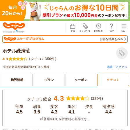
じゃらん
お得な特典をみる
ホテル緑清荘
(
クチコミ359件
)
4.3
北海道斜里郡清里町羽衣町３１番地
地図・アクセス
施設情報
プラン
クーポン
クチコミ
4.3
クチコミ総合
(359件)
部屋
朝食
接客
風呂
夕食
清潔感
4.5
3.6
4.3
4.1
-
4.4
※｢普通=3.0｣が評価時の基準です。