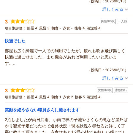
（投稿日：2026/06/13）
訳ございませんでした。今回ご指摘いただいた件に付きまして
詳しくみる
はレストラン調理担当と協議し少しでも改善出来るように
宿泊時期：
2026年05月宿泊 (一人旅)
努力してまいります。これからもお客様に喜んで頂けるよう精
投稿者：
jejさん
(男性/70代)
3
男性/60代
一人旅
宿泊プラン：
素泊りプラン ≪駐車場無料≫
進してまいります。
シングル
食事なし
項目別評価：
部屋 4
風呂 3
朝食 -
夕食 -
接客 4
清潔感 4
宿泊価格帯：
この度は誠にありがとうございました。
7,001～8,000円(大人一人あたり/税込)
（返信日：2026/07/03）
快適でした
ホテル緑清荘からの返信
いつもご利用を頂き誠に有難うございます。
部屋も広く綺麗で一人での利用でしたが、疲れも吹き飛び楽しく
また、口コミへのご投稿も頂き重ねてお礼申し上げます。
快適に過ごせました、また機会があれば利用したいと思いま
この度のご滞在で6回目のご宿泊とのこ。
す。。
お客様には沢山のご利用を頂けて大変嬉しく思います。
（投稿日：2026/06/01）
これからも多くのお客様にご満足頂けるように日々サービス向
詳しくみる
上に向け努めて参ります。
宿泊時期：
2026年05月宿泊 (一人旅)
投稿者：
ＤＡＲさん
(男性/60代)
これから暑さが厳しくなって参ります。
3
女性/60代
家族旅行
宿泊プラン：
素泊りプラン ≪駐車場無料≫
シングル
食事なし
お体にはご自愛くださいませ。
項目別評価：
部屋 4
風呂 4
朝食 1
夕食 2
接客 5
清潔感 4
宿泊価格帯：
6,001～7,000円(大人一人あたり/税込)
またのご利用お待ちしております。
（返信日：2026/06/16）
笑顔を絶やさない職員さんに癒されます
ホテル緑清荘からの返信
この度は当ホテルにご宿泊いただき誠に有難うございます。
2泊しましたが両日共雨、小雨で神の子池やさくらの滝など屋外ば
また、口コミにもご投稿頂き重ねて御礼申し上げます。滞在中
かり観光予定だったので道路状況・現地状況を尋ねると詳しく丁
はご満足いただけたようで誠にありがとうございます。これか
寧に教えて頂きました。夕食はあと1,2品小鉢でも欲しい感じでし