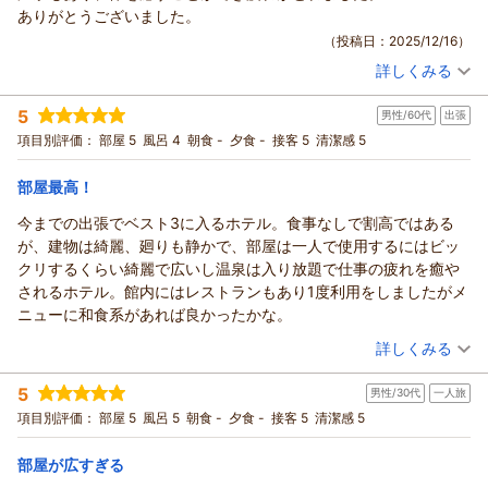
にありがとうございます。
ありがとうございました。
お褒めの言葉を頂き私共も大変嬉しく、これからもお客様によ
（投稿日：2025/12/16）
り快適に過ごして頂ける様
詳しくみる
スタッフ一同、日々サービスの向上に努めて参ります。
宿泊時期：
2025年12月宿泊 (出張)
ご滞在中は、温泉・お食事・お部屋ともご満足頂けたようで何
投稿者：
タカスギさん
(男性/50代)
5
男性/60代
出張
宿泊プラン：
朝食付プラン ≪駐車場無料≫
よりでございます。
シングル
朝のみ
項目別評価：
部屋 5
風呂 4
朝食 -
夕食 -
接客 5
清潔感 5
宿泊価格帯：
素敵な旅の一ページに刻んで頂いて大変嬉しく思います。
8,001～9,000円(大人一人あたり/税込)
四季折々まったく違う風景を見せるのが斜里岳の魅力の一つで
部屋最高！
ホテル緑清荘からの返信
ございます。
是非別な季節にも道東を味わいにいらして下さいませ。
この度は当ホテルのご利用、また口コミにご投稿頂きまして
今までの出張でベスト3に入るホテル。食事なしで割高ではある
またお会いできる日を、スタッフ一同心よりお待ち申し上げて
誠にありがとうございます。
が、建物は綺麗、廻りも静かで、部屋は一人で使用するにはビッ
おります。
のんびりとおくつろぎ頂けたようで何よりでございます。
クリするくらい綺麗で広いし温泉は入り放題で仕事の疲れを癒や
これからの冷え込むシーズンは体の芯からあったまるお湯で
（返信日：2025/12/30）
されるホテル。館内にはレストランもあり1度利用をしましたがメ
ございますので、
ニューに和食系があれば良かったかな。
ぜひ又道東にお越しの際にはお立ち寄り下さいませ。
（投稿日：2025/11/29）
詳しくみる
従業員一同またのお越しを、心よりお待ち申し上げておりま
す。
宿泊時期：
2025年11月宿泊 (出張)
5
男性/30代
一人旅
投稿者：
サッポロtsさん
(男性/60代)
（返信日：2025/12/17）
宿泊プラン：
素泊プラン ≪駐車場無料≫
項目別評価：
部屋 5
風呂 5
朝食 -
夕食 -
接客 5
シングル
清潔感 5
食事なし
宿泊価格帯：
7,001～8,000円(大人一人あたり/税込)
部屋が広すぎる
ホテル緑清荘からの返信