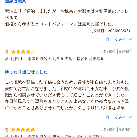
温泉は最高
ホテル緑清荘からの返信
この度は当ホテルにご宿泊いただき誠に有難うございます。
素泊まりで連泊しましたが、お風呂とお部屋は大変満足のいくレ
また、口コミにもご投稿頂き重ねて御礼申し上げます。滞在中
ベルで
はご満足いただけたようで誠にありがとうございます。これか
価格から考えるとコストパフォーマンは最高の宿でした。
らもご満足いただけるようスタッフ一同努力してまいります。
（投稿日：2026/08/05）
又のご機会がございましたらご予約をお待ちしています。
詳しくみる
この度は誠にありがとうございました。
宿泊時期：
2026年06月宿泊 (一人旅)
投稿者：
おくちゃんさん
(男性/60代)
（返信日：2026/08/06）
4
女性/50代
夫婦旅行
宿泊プラン：
素泊りプラン ≪駐車場無料≫
シングル
食事なし
項目別評価：
部屋 5
風呂 3
朝食 5
夕食 -
接客 5
清潔感 5
宿泊価格帯：
6,001～7,000円(大人一人あたり/税込)
ゆったり過ごせました
ホテル緑清荘からの返信
この度は当ホテルにご宿泊頂き誠に有難うございます。
この地域へ移住した子供に会うため、身体が不自由な夫とともに
また口コミにもご投稿頂き重ねて御礼申し上げます。
夫婦でお世話になりました。初めての遠出で不安な中、予約の段
これからもお客様にご満足いただける要スタッフ一同精進して
階から相談させていただき安心して過ごすこととができました。
まいります。
多目的風呂でも湯舟をまたぐことが出来ないため残念ながらお湯
機会がございましたら別の季節にも足をお運びくださいませ。
につかることはありませんでしたが、久しぶりに大好きな温泉を
またのお越しをお待ちしております。
かけ湯できたので大変喜んでおりました。部屋も広く動きやすく
（投稿日：2026/08/04）
詳しくみる
（返信日：2026/08/06）
て落ち着いて過ごせました。朝食もおいしく、二泊でもお米の朝
宿泊時期：
2026年07月宿泊 (夫婦旅行)
とパンの朝のアレンジができたので満足です。お野菜も新鮮。ミ
5
女性/50代
友達旅行
投稿者：
おのっちさん
(女性/50代)
ニ（？）トマトが特に美味しく思いました。夕食はセットしませ
宿泊プラン：
朝食付きプラン ≪駐車場無料≫
項目別評価：
部屋 5
風呂 5
朝食 -
夕食 -
接客 5
ツイン
清潔感 5
朝のみ