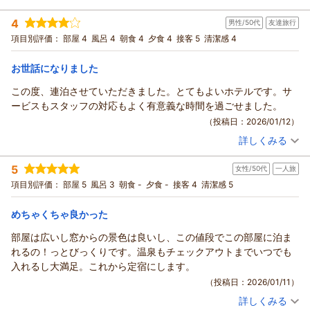
この度は誠にありがとうございました。 ホテル緑清荘
投稿者：
とりさんさん
(男性/60代)
4
男性/50代
友達旅行
宿泊プラン：
朝食付プラン ≪駐車場無料≫
シングル
朝のみ
（返信日：2026/03/08）
項目別評価：
部屋 4
風呂 4
朝食 4
夕食 4
接客 5
清潔感 4
宿泊価格帯：
8,001～9,000円(大人一人あたり/税込)
お世話になりました
ホテル緑清荘からの返信
この度は当ホテルのご利用、また口コミにご投稿頂きまして誠
この度、連泊させていただきました。とてもよいホテルです。サ
にありがとうございます。
ービスもスタッフの対応もよく有意義な時間を過ごせました。
ご滞在中はゆったりとお寛ぎ頂けたようで何よりでございま
（投稿日：2026/01/12）
す。
詳しくみる
ご指摘いただいた点は今後の課題として、お客様にご満足いた
宿泊時期：
2025年12月宿泊 (友達旅行)
投稿者：
pf4547さん
(男性/50代)
だけるよう改善に努めて参ります。
5
女性/50代
一人旅
宿泊プラン：
年末年始プラン(夕食・朝食付) ≪駐車場無料≫
シングル
道東にお越しの際にはご予約の方お待ちしています。
項目別評価：
部屋 5
風呂 3
朝食 -
夕食 -
接客 4
清潔感 5
またお会いできる日をスタッフ一同心よりお待ち申し上げてお
朝・夕
宿泊価格帯：
11,001～12,000円(大人一人あたり/税込)
ります。
めちゃくちゃ良かった
（返信日：2026/02/21）
ホテル緑清荘からの返信
部屋は広いし窓からの景色は良いし、この値段でこの部屋に泊ま
この度は、当ホテルにご宿泊頂き誠にありがとうございまし
れるの！っとびっくりです。温泉もチェックアウトまでいつでも
た。又、口コミにもご投稿頂き重ねて御礼申し上げます。ご滞
入れるし大満足。これから定宿にします。
在中はご満足頂けた内容でありがたく思います。これからもお
（投稿日：2026/01/11）
客様にご満足いただけるようスタッフ一同努力してまいりま
詳しくみる
す。又のご予約をお待ちしております。
宿泊時期：
2025年11月宿泊 (一人旅)