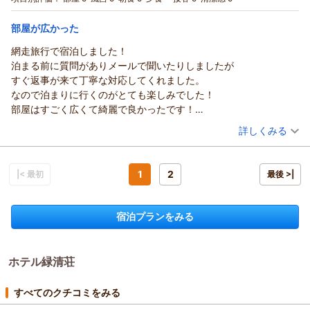
宿泊価格帯：
8,001～9,000円(大人一人あたり/税込)
部屋が広かった
ホテル緑清荘からの返信
網走旅行で宿泊しました！
いつもご利用頂き有難うございます。
泊まる前に質問がありメールで聞いたりしましたが
また、口コミへのご投稿を頂き重ねてお礼申し上げます。
すぐ返事が来て丁寧な対応してくれました。
この度のご滞在中も大変ご満足頂けたようで何よりでございま
なので泊まりに行くのがとても楽しみでした！
す。
部屋はすごく広くて綺麗で良かったです！
これからも多くのお客様にご満足いただけるようスタッフ一同
夜もレストランのメニューから好きなの選びました。
（投稿日：2025/10/28）
詳しくみる
サービス向上に向けて日々精進してまいります。
どれも全部美味しかったです！
道東にお越しの際は、また是非ホテル緑清荘にお立ち寄り下さ
宿泊時期：
2025年10月宿泊 (子連れ旅行)
飲み物も料理もくるの早くてビックリしました笑
いませ。
投稿者：
どんさん
(女性/20代)
朝風呂は貸切で子供とのびのび入りました♪
宿泊プラン：
朝食付プラン ≪駐車場無料≫
1
2
|< 最初
最後 >|
寒くなってまいりました。
ツイン
朝のみ
なかなか、そちらに行くことないですが
宿泊価格帯：
お体にご自愛下さいませ。
8,001～9,000円(大人一人あたり/税込)
またそっち方面の旅行になったら泊まりたいです！
またのお越しを心よりお待ちしております。
宿泊プランをみる
ホテル緑清荘からの返信
（返信日：2025/11/13）
この度は、当ホテルをご利用頂き誠に有難うございます。
また、口コミへご投稿頂き重ねてお礼申し上げます。
ホテル緑清荘
ご滞在中は、大変ご満足頂けたようで何よりでございます。
これからもお客様に安心してごゆっくりお寛ぎ頂ける空間をご
すべてのクチコミをみる
提供できるよう努めて参ります。
お客様の素敵な旅の一ページに当ホテルを選んで頂き誠に有難