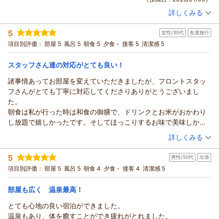
ご指摘いただいた点は今後の課題として、お客様にご満足いた
詳しくみる
だけるよう改善に努めて参ります。
宿泊時期：
2026年01月宿泊 (友達旅行)
道東にお越しの際にはご予約の方お待ちしています。
投稿者：
pf4547さん
(男性/50代)
5
女性/30代
友達旅行
宿泊プラン：
年末年始プラン(夕食・朝食付) ≪駐車場無料≫
またお会いできる日をスタッフ一同心よりお待ち申し上げてお
シングル
項目別評価：
部屋 5
風呂 5
朝食 5
夕食 -
接客 5
清潔感 5
ります。
朝・夕
宿泊価格帯：
11,001～12,000円(大人一人あたり/税込)
（返信日：2026/01/05）
スタッフさん達の対応がとても良い！
ホテル緑清荘からの返信
諸事情あってお部屋を変えていただきましたが、フロントスタッ
いつもご利用頂き有難うございます。
フさんがとても丁寧に対応してくださりありがとうございまし
また、口コミへのご投稿を頂き重ねてお礼申し上げます。
た。
この度のご滞在中も大変ご満足頂けたようで何よりでございま
朝食は私が行った時は和食の御膳で、ドリンクとお米がおかわり
す。
し放題で嬉しかったです。そしてほっこりするお味で美味しかっ
これからも多くのお客様にご満足いただけるようスタッフ一同
たです。こちらのスタッフさんもとても笑顔が素敵でした。
（投稿日：2025/12/30）
詳しくみる
サービス向上に向けて日々精進してまいります。
お部屋もシングルでも広くてくつろげる空間になっていて、バ
道東にお越しの際は、また是非ホテル緑清荘にお立ち寄り下さ
宿泊時期：
2025年12月宿泊 (友達旅行)
ス・トイレも他のホテルより広めで温泉に入れなくても使いやす
5
男性/50代
出張
投稿者：
真衣さん
(女性/30代)
いませ。
いお風呂だなあと思いました。
宿泊プラン：
朝食付プラン ≪駐車場無料≫
項目別評価：
部屋 5
風呂 5
朝食 4
夕食 -
接客 4
シングル
清潔感 5
朝のみ
（返信日：2026/01/03）
温泉も非常に良かったです。とても気持ちよく過ごせたのでこち
宿泊価格帯：
8,001～9,000円(大人一人あたり/税込)
らに行く機会があればまた泊まりたいと思います。
部屋も広く 温泉最高！
ホテル緑清荘からの返信
とても心地の良い宿泊ができました。
この度は当ホテルのご利用、また口コミにご投稿頂きまして誠
温泉もあり、体を癒すことができ疲れがとれました。