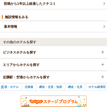
投稿から1年以上経過したクチコミ
うございました。
また、お会いできる日を心よりお待ちしております。
段々と冬に近づき寒さが厳しくなって参りました。
施設情報をみる
お体にはご自愛くださいませ。
（返信日：2025/10/29）
基本情報
その他のホテルを探す
ビジネスホテルを探す
エリアからホテルを探す
北海道
近隣駅・空港からホテルを探す
網走・北見・知床
北海道
宿・ホテル
北海道
網走・北見・知床
網走・北見
ホテル緑清荘
網走・北見
網走・北見・知床
清里町駅
網走・北見
中斜里駅