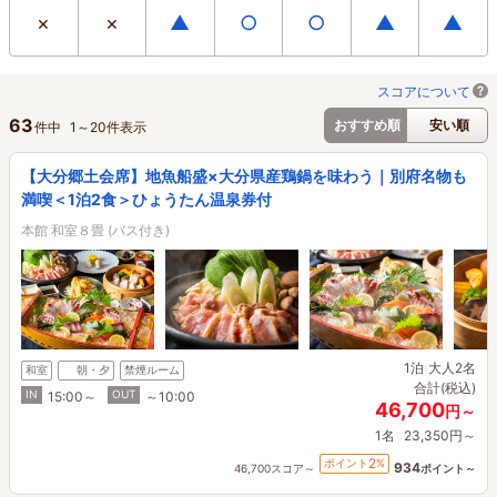
×
×
▲
○
○
▲
▲
スコアについて
63
おすすめ順
安い順
件中
1
～
20
件表示
【大分郷土会席】地魚船盛×大分県産鶏鍋を味わう｜別府名物も
満喫＜1泊2食＞ひょうたん温泉券付
本館 和室８畳 (バス付き)
1泊
大人2名
和室
朝・夕
禁煙ルーム
合計(税込)
IN
OUT
15:00～
～10:00
46,700
円～
1名
23,350円～
2
ポイント
%
934
46,700スコア～
ポイント～