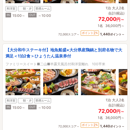
1泊
大人2名
和洋室
朝・夕
禁煙ルーム
合計(税込)
IN
OUT
15:00～
～10:00
72,000
円～
1名
36,000円～
2
ポイント
%
1,440
72,000スコア～
ポイント～
【大分和牛ステーキ付】地魚船盛×大分県産鶏鍋と別府名物で大
満足＜1泊2食＞ひょうたん温泉券付
ファミリースイート■二山■半露天風呂付和洋室離れ 100平米
1泊
大人2名
和洋室
朝・夕
禁煙ルーム
合計(税込)
IN
OUT
15:00～
～10:00
72,000
円～
1名
36,000円～
2
ポイント
%
1,440
72,000スコア～
ポイント～