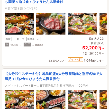
も満喫＜1泊2食＞ひょうたん温泉券付
本館 和室８畳 (バス付き)
1泊
大人2名
和室
朝・夕
禁煙ルーム
合計(税込)
IN
OUT
15:00～
～10:00
52,200
円～
1名
26,100円～
2
ポイント
%
1,044
52,200スコア～
ポイント～
【大分和牛ステーキ付】地魚船盛×大分県産鶏鍋と別府名物で大
満足＜1泊2食＞ひょうたん温泉券付
メゾネットスイート■一山■半露天風呂付和洋室離れ 100平米