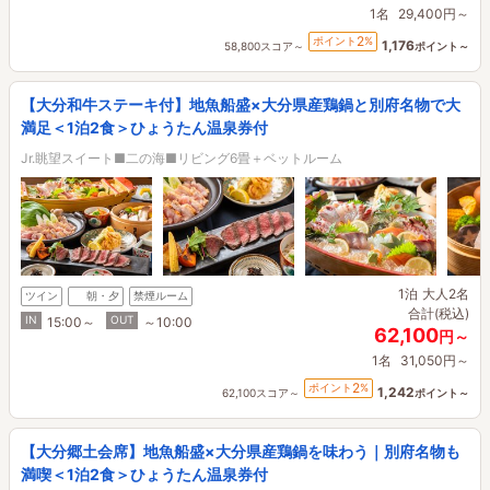
1名
29,400円～
2
ポイント
%
1,176
58,800スコア～
ポイント～
【大分和牛ステーキ付】地魚船盛×大分県産鶏鍋と別府名物で大
満足＜1泊2食＞ひょうたん温泉券付
Jr.眺望スイート■二の海■リビング6畳＋ベットルーム
1泊
大人2名
ツイン
朝・夕
禁煙ルーム
合計(税込)
IN
OUT
15:00～
～10:00
62,100
円～
1名
31,050円～
2
ポイント
%
1,242
62,100スコア～
ポイント～
【大分郷土会席】地魚船盛×大分県産鶏鍋を味わう｜別府名物も
満喫＜1泊2食＞ひょうたん温泉券付