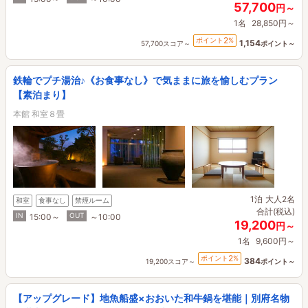
57,700
円～
1名
28,850円～
2
ポイント
%
1,154
57,700スコア～
ポイント～
鉄輪でプチ湯治♪《お食事なし》で気ままに旅を愉しむプラン
【素泊まり】
本館 和室８畳
1泊
大人2名
和室
食事なし
禁煙ルーム
合計(税込)
IN
OUT
15:00～
～10:00
19,200
円～
1名
9,600円～
2
ポイント
%
384
19,200スコア～
ポイント～
【アップグレード】地魚船盛×おおいた和牛鍋を堪能｜別府名物