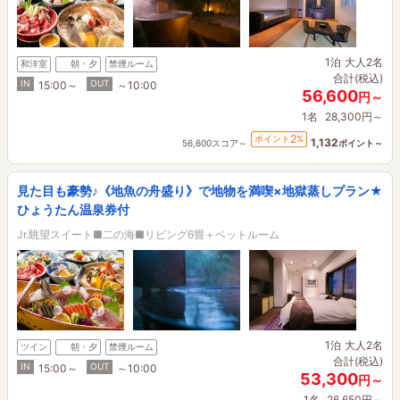
1泊
大人2名
和洋室
朝・夕
禁煙ルーム
合計(税込)
IN
OUT
15:00～
～10:00
56,600
円～
1名
28,300円～
2
ポイント
%
1,132
56,600スコア～
ポイント～
見た目も豪勢♪《地魚の舟盛り》で地物を満喫×地獄蒸しプラン★
ひょうたん温泉券付
Jr.眺望スイート■二の海■リビング6畳＋ベットルーム
1泊
大人2名
ツイン
朝・夕
禁煙ルーム
合計(税込)
IN
OUT
15:00～
～10:00
53,300
円～
1名
26,650円～