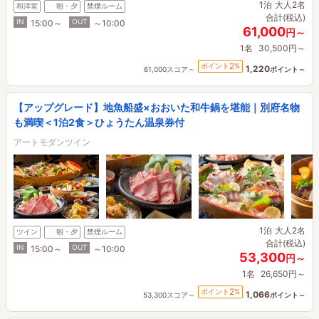
1泊
大人2名
和洋室
朝・夕
禁煙ルーム
合計(税込)
IN
OUT
15:00～
～10:00
61,000
円～
1名
30,500円～
2
ポイント
%
1,220
61,000スコア～
ポイント～
【アップグレード】地魚船盛×おおいた和牛鍋を堪能｜別府名物
も満喫＜1泊2食＞ひょうたん温泉券付
アートモダンツイン
1泊
大人2名
ツイン
朝・夕
禁煙ルーム
合計(税込)
IN
OUT
15:00～
～10:00
53,300
円～
1名
26,650円～
2
ポイント
%
1,066
53,300スコア～
ポイント～