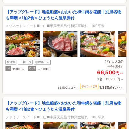
【アップグレード】地魚船盛×おおいた和牛鍋を堪能｜別府名物
も満喫＜1泊2食＞ひょうたん温泉券付
メゾネットスイート■一山■半露天風呂付和洋室離れ 100平米
1泊
大人2名
和洋室
朝・夕
禁煙ルーム
合計(税込)
IN
OUT
15:00～
～10:00
66,500
円～
1名
33,250円～
2
ポイント
%
1,330
66,500スコア～
ポイント～
【アップグレード】地魚船盛×おおいた和牛鍋を堪能｜別府名物
も満喫＜1泊2食＞ひょうたん温泉券付
ファミリースイート■二山■半露天風呂付和洋室離れ 100平米