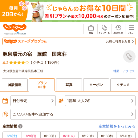
じゃらん
お得な特典をみる
源泉湯元の宿 旅館 国東荘
(
クチコミ190件
)
4.2
大分県別府市鉄輪風呂本三組
地図・アクセス
プラン
施設情報
写真
クーポン
クチコミ
63件
日付未定
1部屋 大人2名
こだわり条件を追加する
空室情報
空室情報をもっとみる
8/8
(土)
8/9
(日)
8/10
(月)
8/11
(火)
8/12
(水)
8/13
(木)
8/14
(金)