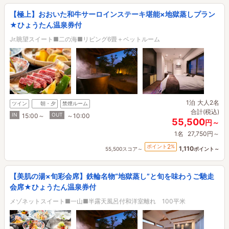
【極上】おおいた和牛サーロインステーキ堪能×地獄蒸しプラン
★ひょうたん温泉券付
Jr.眺望スイート■二の海■リビング6畳＋ベットルーム
1泊
大人2名
ツイン
朝・夕
禁煙ルーム
合計(税込)
IN
OUT
15:00～
～10:00
55,500
円～
1名
27,750円～
2
ポイント
%
1,110
55,500スコア～
ポイント～
【美肌の湯×旬彩会席】鉄輪名物“地獄蒸し”と旬を味わうご馳走
会席★ひょうたん温泉券付
メゾネットスイート■一山■半露天風呂付和洋室離れ 100平米