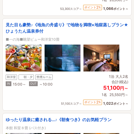
2
ポイント
%
1,066
53,300スコア～
ポイント～
見た目も豪勢♪《地魚の舟盛り》で地物を満喫×地獄蒸しプラン★
ひょうたん温泉券付
■一の海■眺望ビュー和洋室10畳
1泊
大人2名
和洋室
朝・夕
禁煙ルーム
合計(税込)
IN
OUT
15:00～
～10:00
51,100
円～
1名
25,550円～
2
ポイント
%
1,022
51,100スコア～
ポイント～
ゆったり温泉に癒される…♪《朝食つき》のお気軽プラン
本館 和室８畳 (バス付き)