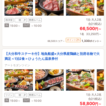
1泊
大人2名
和洋室
朝・夕
禁煙ルーム
合計(税込)
IN
OUT
15:00～
～10:00
66,500
円～
1名
33,250円～
2
ポイント
%
1,330
66,500スコア～
ポイント～
【大分和牛ステーキ付】地魚船盛×大分県産鶏鍋と別府名物で大
満足＜1泊2食＞ひょうたん温泉券付
アートモダンツイン
1泊
大人2名
ツイン
朝・夕
禁煙ルーム
合計(税込)
IN
OUT
15:00～
～10:00
58,800
円～