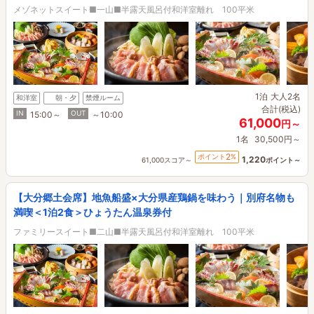
メゾネットスイート■一山■半露天風呂付和洋室離れ 100平米
1泊
大人2名
和洋室
朝・夕
禁煙ルーム
合計(税込)
IN
OUT
15:00～
～10:00
61,000
円～
1名
30,500円～
2
ポイント
%
1,220
61,000スコア～
ポイント～
【大分郷土会席】地魚船盛×大分県産鶏鍋を味わう｜別府名物も
満喫＜1泊2食＞ひょうたん温泉券付
ファミリースイート■二山■半露天風呂付和洋室離れ 100平米