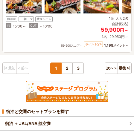
1泊
大人2名
和洋室
朝・夕
禁煙ルーム
合計(税込)
IN
OUT
15:00～
～10:00
59,900
円～
1名
29,950円～
2
ポイント
%
1,198
59,900スコア～
ポイント～
1
2
3
|< 最初
< 前へ
次へ >
最後 >|
宿泊と交通のセットプランを探す
宿泊 ＋ JAL/ANA 航空券