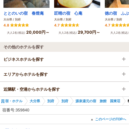
ととのいの宿 春燈庵
匠晴の宿 心庵
徳の宿 ふぶ
大分県 / 別府
大分県 / 別府
大分県 / 別府
4.8
4.7
4.7
20,000円～
29,700円～
大人2名(税込)
大人2名(税込)
大人2名(税込
その他のホテルを探す
ビジネスホテルを探す
エリアからホテルを探す
大分県
近隣駅・空港からホテルを探す
別府
大分県
宿・ホテル
大分県
別府
別府
源泉湯元の宿 旅館 国東荘
別府駅
別府
別府大学駅
宿番号:359840
別府駅
亀川駅
このページのTOPへ
▲