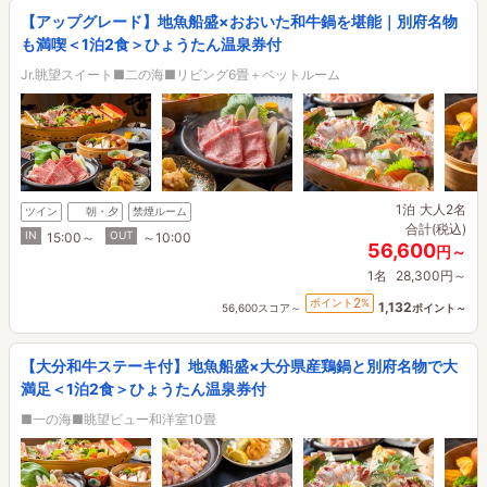
【アップグレード】地魚船盛×おおいた和牛鍋を堪能｜別府名物
も満喫＜1泊2食＞ひょうたん温泉券付
Jr.眺望スイート■二の海■リビング6畳＋ベットルーム
1泊
大人2名
ツイン
朝・夕
禁煙ルーム
合計(税込)
IN
OUT
15:00～
～10:00
56,600
円～
1名
28,300円～
2
ポイント
%
1,132
56,600スコア～
ポイント～
【大分和牛ステーキ付】地魚船盛×大分県産鶏鍋と別府名物で大
満足＜1泊2食＞ひょうたん温泉券付
■一の海■眺望ビュー和洋室10畳