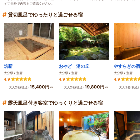
ずご自身で内容をご確認ください。
#
貸切風呂でゆったりと過ごせる宿
筑新
おやど 湯の丘
やすらぎの宿
大分県 / 別府
大分県 / 別府
大分県 / 別府
4.9
4.9
4.9
15,400円～
19,800円～
大人2名(税込)
大人2名(税込)
大人2名(税込)
#
露天風呂付き客室でゆっくりと過ごせる宿