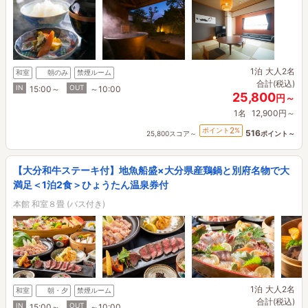
1泊
大人2名
和室
朝のみ
禁煙ルーム
合計(税込)
IN
OUT
15:00～
～10:00
25,800
円～
1名
12,900円～
2
ポイント
%
516
25,800スコア～
ポイント～
【大分和牛ステーキ付】地魚船盛×大分県産鶏鍋と別府名物で大
満足＜1泊2食＞ひょうたん温泉券付
本館 和室８畳 (バス付き)
1泊
大人2名
和室
朝・夕
禁煙ルーム
合計(税込)
IN
OUT
15:00～
～10:00