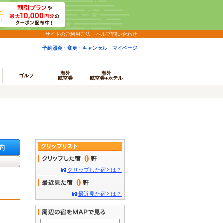
サイトのご利用方法
ヘルプ/問い合わせ
予約照会・変更・キャンセル
マイページ
海外
海外
ゴルフ
航空券
航空券+ホテル
約
0
クリップした宿とは？
0
最近見た宿とは？