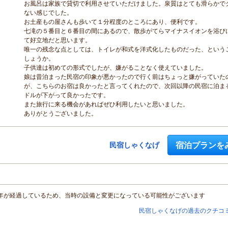
お風呂は家族で貸切で利用させていただけました。泉質はとても滑らかで
ない感じでした。
お土産もの屋さんも歩いて１分程度のところにあり、便利です。
七滝の５番目と６番目の間にあるので、散歩がてらマイナスイオンを浴び
て好立地だと思います。
唯一の残念な点としては、トイレが和式を洋式化したものだった、という
しょうか。
子供達は初めての形式でしたが、嫌がることなく使えていました。
娘は昔泊まった民宿の印象が悪かったので行く前はちょっと嫌がっていた
が、こちらのお宿は良かったと言ってくれたので、次回以降の民宿に泊ま
ドルが下がって良かったです。
また旅行に来る機会があればぜひ利用したいと思いました。
ありがとうございました。
宿泊プランを
民宿しゃくなげ
年が経過しているため、当時の設備と変更になっている可能性がございます
民宿しゃくなげの過去のクチコ