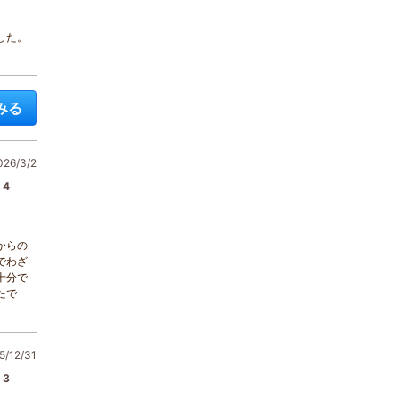
した。
みる
6/3/2
4
からの
でわざ
十分で
たで
/12/31
3