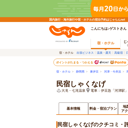
国内旅行・海外旅行や宿・ホテルの宿泊予約はじゃらんnet
こんにちは♪ゲストさん
じ
宿・ホテル
宿・ホテル
出張ビジネス
温泉・露天
高級宿
ポイントがたまる・つかえる
宿・ホテル
>
静岡県
>
東伊豆
>
河津・今井浜
>
民宿しゃくなげ
大滝・七滝温泉
電車：伊豆急「河津駅」
地
基本情報
料金・宿泊プラン
アク
民宿しゃくなげのクチコミ・