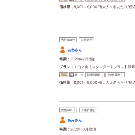
価格帯
8,001～9,000円(大人１名あたり/税込
男性/50代
夫婦旅行
あわさん
時期
2026年2月宿泊
プラン
１泊２食【スタンダードプラン】禁
和室
朝・夕
朝/部屋出し
夕/部屋出し
価格帯
8,001～9,000円(大人１名あたり/税込
女性/40代
子連れ旅行
あみさん
時期
2026年3月宿泊