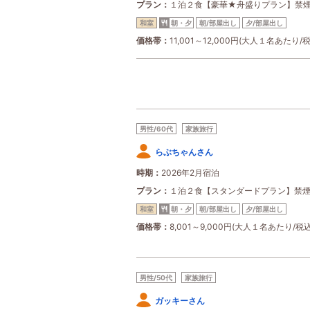
プラン
１泊２食【豪華★舟盛りプラン】禁
和室
朝・夕
朝/部屋出し
夕/部屋出し
価格帯
11,001～12,000円(大人１名あたり/
男性/60代
家族旅行
らぶちゃんさん
時期
2026年2月宿泊
プラン
１泊２食【スタンダードプラン】禁
和室
朝・夕
朝/部屋出し
夕/部屋出し
価格帯
8,001～9,000円(大人１名あたり/税込
男性/50代
家族旅行
ガッキーさん