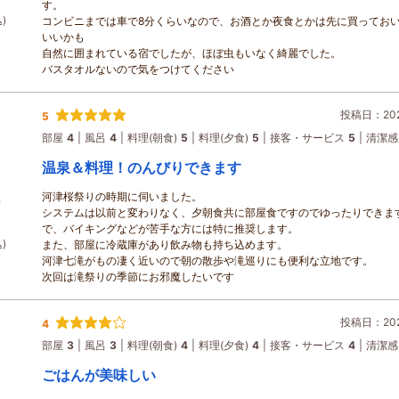
す。
)
コンビニまでは車で8分くらいなので、お酒とか夜食とかは先に買ってお
いいかも
自然に囲まれている宿でしたが、ほぼ虫もいなく綺麗でした。
バスタオルないので気をつけてください
投稿日：2026
5
部屋
4
風呂
4
料理(朝食)
5
料理(夕食)
5
接客・サービス
5
清潔感
温泉＆料理！のんびりできます
河津桜祭りの時期に伺いました。
煙
システムは以前と変わりなく、夕朝食共に部屋食ですのでゆったりできま
で、バイキングなどが苦手な方には特に推奨します。
)
また、部屋に冷蔵庫があり飲み物も持ち込めます。
河津七滝がもの凄く近いので朝の散歩や滝巡りにも便利な立地です。
次回は滝祭りの季節にお邪魔したいです
投稿日：2026
4
部屋
3
風呂
3
料理(朝食)
4
料理(夕食)
4
接客・サービス
4
清潔感
ごはんが美味しい