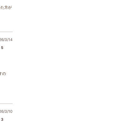
いた方が
/3/14
5
すの
/3/10
3