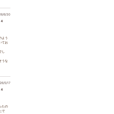
/6/30
4
のよう
いてお
でし
そうな
6/5/17
4
ったの
たで