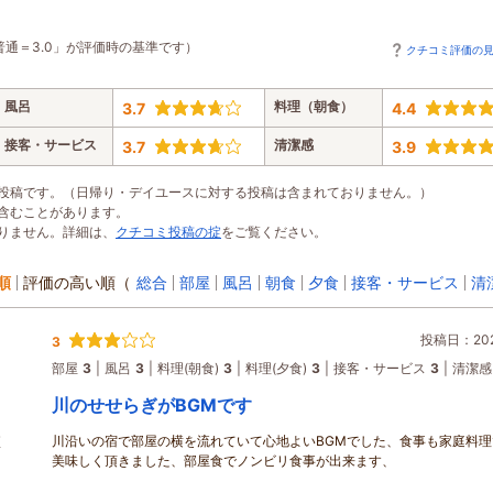
普通＝3.0」が評価時の基準です）
クチコミ評価の
風呂
料理（朝食）
3.7
4.4
接客・サービス
清潔感
3.7
3.9
投稿です。（日帰り・デイユースに対する投稿は含まれておりません。）
含むことがあります。
りません。詳細は、
クチコミ投稿の掟
をご覧ください。
順
評価の高い順
（
総合
部屋
風呂
朝食
夕食
接客・サービス
清
投稿日：2026
3
部屋
3
風呂
3
料理(朝食)
3
料理(夕食)
3
接客・サービス
3
清潔感
川のせせらぎがBGMです
川沿いの宿で部屋の横を流れていて心地よいBGMでした、食事も家庭料理
煙
美味しく頂きました、部屋食でノンビリ食事が出来ます、