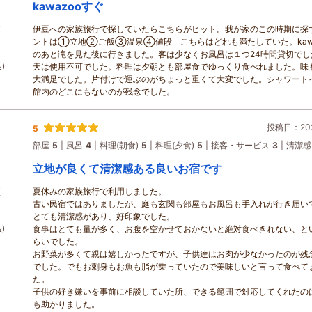
kawazooすぐ
伊豆への家族旅行で探していたらこちらがヒット。我が家のこの時期に探
煙
ントは①立地②ご飯③温泉④値段 こちらはどれも満たしていた。kawa
のあと滝を見た後に行きました。客は少なくお風呂は１つ24時間貸切でし
)
天は使用不可でした。料理は夕朝とも部屋食でゆっくり食べれました。味
大満足でした。片付けで運ぶのがちょっと重くて大変でした。シャワート
館内のどこにもないのが残念でした。
投稿日：202
5
部屋
5
風呂
4
料理(朝食)
5
料理(夕食)
5
接客・サービス
3
清潔感
立地が良くて清潔感ある良いお宿です
夏休みの家族旅行で利用しました。
煙
古い民宿ではありましたが、庭も玄関も部屋もお風呂も手入れが行き届い
とても清潔感があり、好印象でした。
)
食事はとても量が多く、お腹を空かせておかないと絶対食べきれない、と
らいでした。
お野菜が多くて親は嬉しかったですが、子供達はお肉が少なかったのが残
でした。でもお刺身もお魚も脂が乗っていたので美味しいと言って食べて
た。
子供の好き嫌いを事前に相談していた所、できる範囲で対応してくれたの
も助かりました。