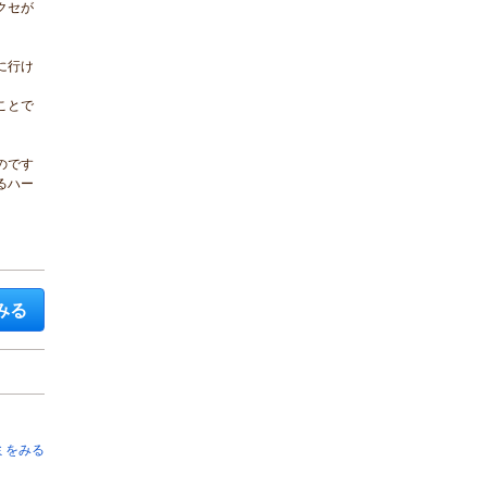
クセが
に行け
ことで
のです
るハー
みる
ミをみる