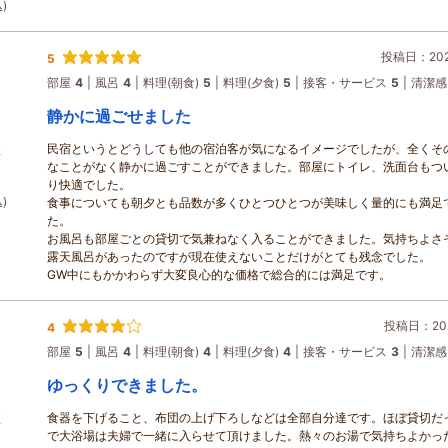
)
投稿日：2026
5
部屋
4
風呂
4
料理(朝食)
5
料理(夕食)
5
接客・サービス
5
清潔感
静かに過ごせました
民宿というとどうしても他の宿泊客が気になるイメージでしたが、全くそ
煙
なことがなく静かに過ごすことができました。部屋にトイレ、洗面台もつ
り快適でした。
)
食事についても朝夕とも品数が多くひとつひとつが美味しく量的にも満足
た。
お風呂も部屋ごとの貸切で気兼ねなく入ることができました。気持ちよさ
露天風呂があったのですが現在使えないことだけがとても残念でした。
GW中にもかかわらず大変良心的な価格で総合的には満足です。
投稿日：202
4
部屋
5
風呂
4
料理(朝食)
4
料理(夕食)
4
接客・サービス
3
清潔感
ゆっくりできました。
食器を下げること、布団の上げ下ろしなどは全部自分達です。ほぼ貸切だ
煙
で大浴場は夫婦で一緒に入らせて頂けました。熱々のお湯で気持ちよかっ