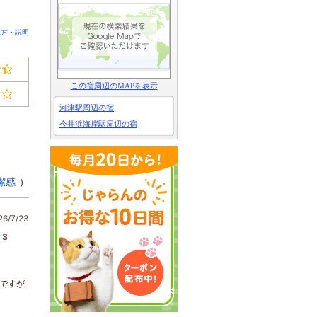
見方・説明
この宿周辺のMAPを表示
河津駅周辺の宿
今井浜海岸駅周辺の宿
潔感
）
/7/23
3
ですが