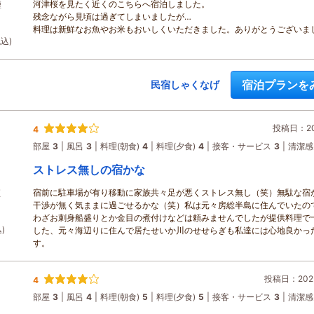
河津桜を見たく近くのこちらへ宿泊しました。
煙
残念ながら見頃は過ぎてしまいましたが…
料理は新鮮なお魚やお米もおいしくいただきました。ありがとうございま
税込)
宿泊プランを
民宿しゃくなげ
投稿日：202
4
部屋
3
風呂
3
料理(朝食)
4
料理(夕食)
4
接客・サービス
3
清潔感
ストレス無しの宿かな
宿前に駐車場が有り移動に家族共々足が悪くストレス無し（笑）無駄な宿
煙
干渉が無く気ままに過ごせるかな（笑）私は元々房総半島に住んでいたの
わざお刺身船盛りとか金目の煮付けなどは頼みませんでしたが提供料理で
)
した、元々海辺りに住んで居たせいか川のせせらぎも私達には心地良かっ
す。
投稿日：2025
4
部屋
3
風呂
4
料理(朝食)
5
料理(夕食)
5
接客・サービス
3
清潔感