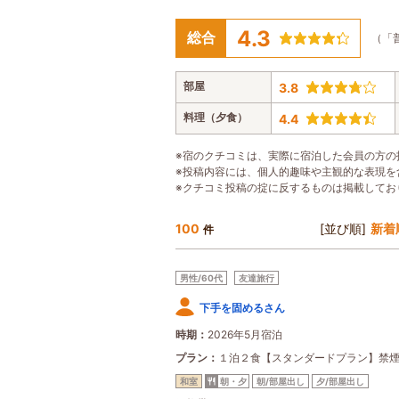
4.3
総合
（「
部屋
3.8
料理（夕食）
4.4
※宿のクチコミは、実際に宿泊した会員の方の
※投稿内容には、個人的趣味や主観的な表現を
※クチコミ投稿の掟に反するものは掲載してお
100
[並び順]
新着
件
男性/60代
友達旅行
下手を固めるさん
時期
2026年5月宿泊
プラン
１泊２食【スタンダードプラン】禁
和室
朝・夕
朝/部屋出し
夕/部屋出し