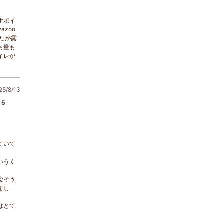
すポイ
zoo
たが露
も量も
イレが
5/8/13
5
ていて
いうく
念そう
まし
はとて