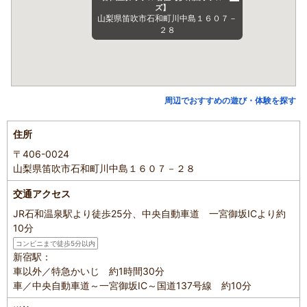
ズ】
山梨県笛吹市石和町川中島１６０７－
２８
周辺でおすすめの遊び・体験を探す
住所
〒406-0024
山梨県笛吹市石和町川中島１６０７－２８
交通アクセス
JR石和温泉駅より徒歩25分、中央自動車道 一宮御坂ICより約
10分
コンビニまで徒歩5分以内
新宿駅：
車以外／特急かいじ 約1時間30分
車／中央自動車道～一宮御坂IC～国道137号線 約10分