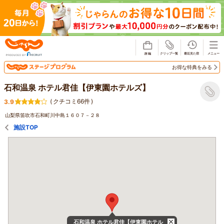
じゃらん
お得な特典をみる
石和温泉 ホテル君佳【伊東園ホテルズ】
(
クチコミ66件
)
3.9
山梨県笛吹市石和町川中島１６０７－２８
施設TOP
石和温泉 ホテル君佳【伊東園ホテル