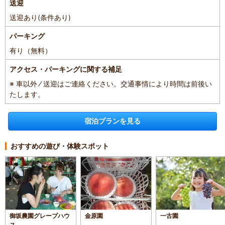
送迎
送迎あり(条件あり)
パーキング
有り（無料）
アクセス・パーキングに関する補足
※ 車以外 ⁄ 送迎はご連絡ください。交通事情により時間は前後い
たします。
宿泊プランを見る
おすすめの遊び・体験スポット
御坂農園グレープハウ
金原園
一古園
ス