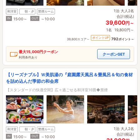
1泊
大人2名
和洋室
朝・夕
禁煙ルーム
合計(税込)
IN
OUT
15:00～
～10:00
39,600
円～
1名
19,800円～
ポイントUP
792
39,600スコア～
ポイント～
最大
15,000円
クーポン
クーポンGET
利用条件あり
【リーズナブル】Ｗ美肌湯の『庭園露天風呂＆畳風呂＆旬の食材
を詰め込んだ季節の和会席
【スタンダードの快適空間】広々過ごせる和洋室16畳◆禁煙
1泊
大人2名
和洋室
朝・夕
禁煙ルーム
合計(税込)
IN
OUT
15:00～
～10:00