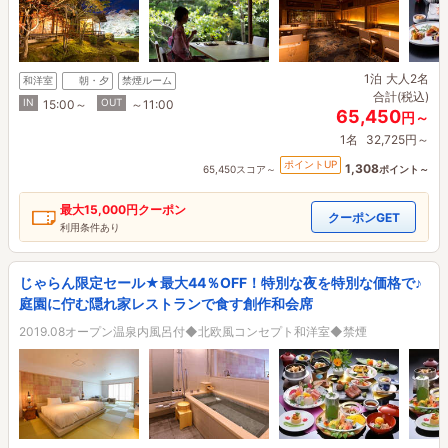
1泊
大人2名
和洋室
朝・夕
禁煙ルーム
合計(税込)
IN
OUT
15:00～
～11:00
65,450
円～
1名
32,725円～
ポイントUP
1,308
65,450スコア～
ポイント～
最大
15,000円
クーポン
クーポンGET
利用条件あり
じゃらん限定セール★最大44％OFF！特別な夜を特別な価格で♪
庭園に佇む隠れ家レストランで食す創作和会席
2019.08オープン温泉内風呂付◆北欧風コンセプト和洋室◆禁煙