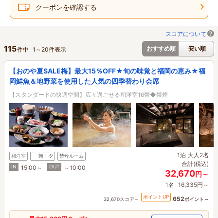
クーポンを確認する
スコアについて
115
おすすめ順
安い順
件中
1
～
20
件表示
【おのや夏SALE梅】最大15％OFF★旬の味覚と福岡の恵み★福
岡鮮魚＆地野菜を使用した人気の四季替わり会席
【スタンダードの快適空間】広々過ごせる和洋室16畳◆禁煙
1泊
大人2名
和洋室
朝・夕
禁煙ルーム
合計(税込)
IN
OUT
15:00～
～10:00
32,670
円～
1名
16,335円～
ポイントUP
652
32,670スコア～
ポイント～