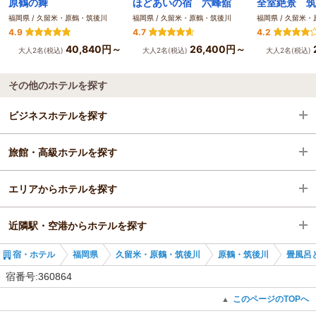
原鶴の舞
ほどあいの宿 六峰舘
福岡県 / 久留米・原鶴・筑後川
福岡県 / 久留米・原鶴・筑後川
福岡県 / 久留米
4.9
4.7
4.2
40,840円～
26,400円～
大人2名(税込)
大人2名(税込)
大人2名(税込)
その他のホテルを探す
ビジネスホテルを探す
旅館・高級ホテルを探す
福岡県
エリアからホテルを探す
久留米・原鶴・筑後川
福岡県
近隣駅・空港からホテルを探す
原鶴・筑後川
福岡県
宿・ホテル
福岡県
久留米・原鶴・筑後川
原鶴・筑後川
畳風呂
筑後吉井駅
久留米・原鶴・筑後川
うきは駅
宿番号:360864
原鶴・筑後川
筑後吉井駅
このページのTOPへ
▲