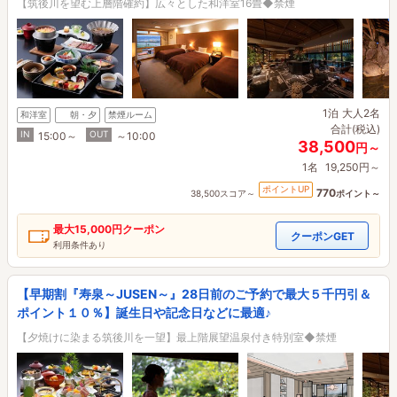
【筑後川を望む上層階確約】広々とした和洋室16畳◆禁煙
1泊
大人2名
和洋室
朝・夕
禁煙ルーム
合計(税込)
IN
OUT
15:00～
～10:00
38,500
円～
1名
19,250円～
ポイントUP
770
38,500スコア～
ポイント～
最大
15,000円
クーポン
クーポンGET
利用条件あり
【早期割『寿泉～JUSEN～』28日前のご予約で最大５千円引＆
ポイント１０％】誕生日や記念日などに最適♪
【夕焼けに染まる筑後川を一望】最上階展望温泉付き特別室◆禁煙