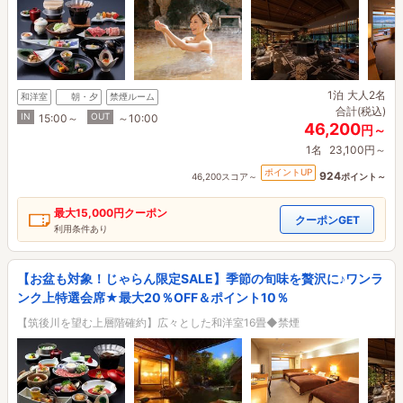
1泊
大人2名
和洋室
朝・夕
禁煙ルーム
合計(税込)
IN
OUT
15:00～
～10:00
46,200
円～
1名
23,100円～
ポイントUP
924
46,200スコア～
ポイント～
最大
15,000円
クーポン
クーポンGET
利用条件あり
【お盆も対象！じゃらん限定SALE】季節の旬味を贅沢に♪ワンラ
ンク上特選会席★最大20％OFF＆ポイント10％
【筑後川を望む上層階確約】広々とした和洋室16畳◆禁煙