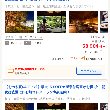
【筑後川と田園風景を一望】最上階展望温泉付きセミダブルツイン
1泊
大人2名
和洋室
朝・夕
禁煙ルーム
合計(税込)
IN
OUT
15:00～
～11:00
58,904
円～
1名
29,452円～
ポイントUP
1,178
58,904スコア～
ポイント～
最大
15,000円
クーポン
クーポンGET
利用条件あり
【おのや夏SALE・松】最大15％OFF★温泉付客室がお得♪夕・朝
食は庭園に佇む離れレストラン寿泉確約！
趣深い庭園と源泉かけ流し風呂付客室『離れ～待月庵～』◆禁煙