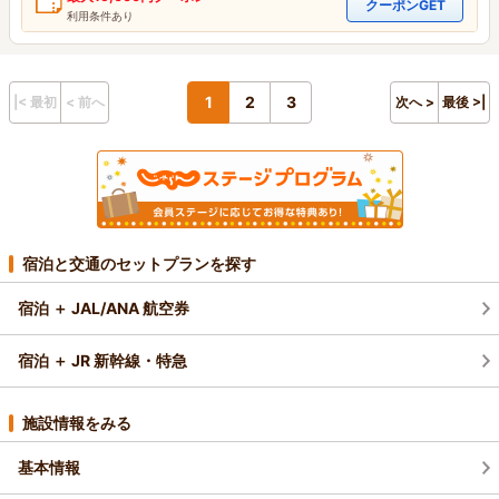
クーポンGET
利用条件あり
1
2
3
|< 最初
< 前へ
次へ >
最後 >|
宿泊と交通のセットプランを探す
宿泊 ＋ JAL/ANA 航空券
宿泊 ＋ JR 新幹線・特急
施設情報をみる
基本情報