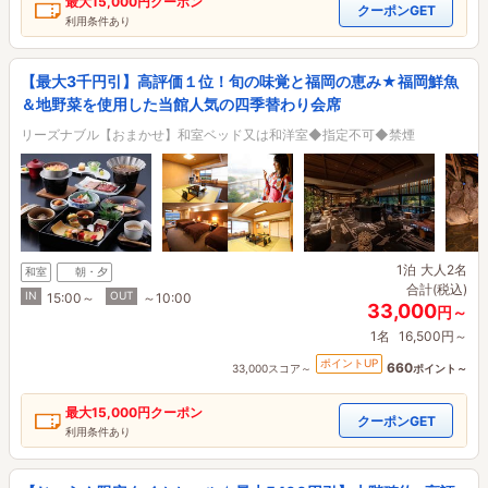
最大
15,000円
クーポン
クーポンGET
利用条件あり
【最大3千円引】高評価１位！旬の味覚と福岡の恵み★福岡鮮魚
＆地野菜を使用した当館人気の四季替わり会席
リーズナブル【おまかせ】和室ベッド又は和洋室◆指定不可◆禁煙
1泊
大人2名
和室
朝・夕
合計(税込)
IN
OUT
15:00～
～10:00
33,000
円～
1名
16,500円～
ポイントUP
660
33,000スコア～
ポイント～
最大
15,000円
クーポン
クーポンGET
利用条件あり