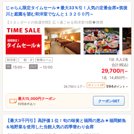
じゃらん限定タイムセール★最大33％引！人気の定番会席×筑後
川と庭園を望む和洋室でなんと１３２００円～
【スタンダードの快適空間】広々過ごせる和洋室16畳◆禁煙
1泊
大人2名
和洋室
朝・夕
禁煙ルーム
合計(税込)
IN
OUT
15:00～
～10:00
29,700
円～
1名
14,850円～
ポイントUP
594
29,700スコア～
ポイント～
最大
15,000円
クーポン
クーポンGET
利用条件あり
【最大3千円引】高評価１位！旬の味覚と福岡の恵み★福岡鮮魚
＆地野菜を使用した当館人気の四季替わり会席