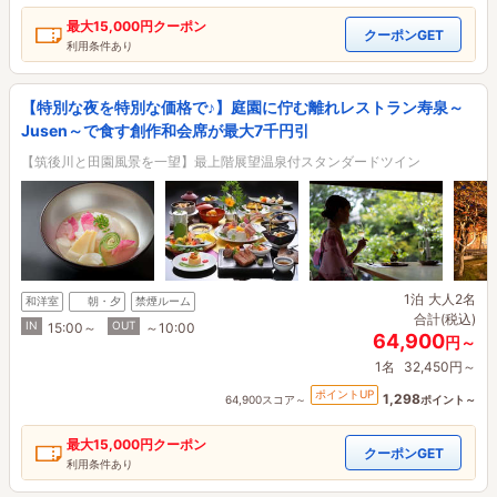
最大
15,000円
クーポン
クーポンGET
利用条件あり
【特別な夜を特別な価格で♪】庭園に佇む離れレストラン寿泉～
Jusen～で食す創作和会席が最大7千円引
【筑後川と田園風景を一望】最上階展望温泉付スタンダードツイン
1泊
大人2名
和洋室
朝・夕
禁煙ルーム
合計(税込)
IN
OUT
15:00～
～10:00
64,900
円～
1名
32,450円～
ポイントUP
1,298
64,900スコア～
ポイント～
最大
15,000円
クーポン
クーポンGET
利用条件あり