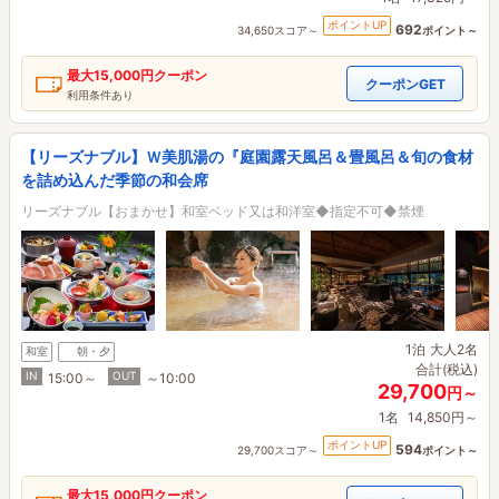
ポイントUP
692
34,650スコア～
ポイント～
最大
15,000円
クーポン
クーポンGET
利用条件あり
【リーズナブル】Ｗ美肌湯の『庭園露天風呂＆畳風呂＆旬の食材
を詰め込んだ季節の和会席
リーズナブル【おまかせ】和室ベッド又は和洋室◆指定不可◆禁煙
1泊
大人2名
和室
朝・夕
合計(税込)
IN
OUT
15:00～
～10:00
29,700
円～
1名
14,850円～
ポイントUP
594
29,700スコア～
ポイント～
最大
15,000円
クーポン