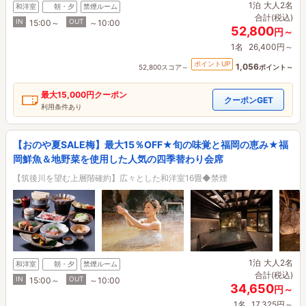
1泊
大人2名
和洋室
朝・夕
禁煙ルーム
合計(税込)
IN
OUT
15:00～
～10:00
52,800
円～
1名
26,400円～
ポイントUP
1,056
52,800スコア～
ポイント～
最大
15,000円
クーポン
クーポンGET
利用条件あり
【おのや夏SALE梅】最大15％OFF★旬の味覚と福岡の恵み★福
岡鮮魚＆地野菜を使用した人気の四季替わり会席
【筑後川を望む上層階確約】広々とした和洋室16畳◆禁煙
1泊
大人2名
和洋室
朝・夕
禁煙ルーム
合計(税込)
IN
OUT
15:00～
～10:00
34,650
円～
1名
17,325円～