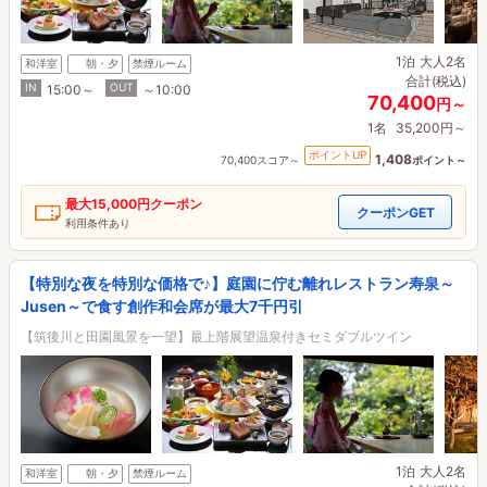
1泊
大人2名
和洋室
朝・夕
禁煙ルーム
合計(税込)
IN
OUT
15:00～
～10:00
70,400
円～
1名
35,200円～
ポイントUP
1,408
70,400スコア～
ポイント～
最大
15,000円
クーポン
クーポンGET
利用条件あり
【特別な夜を特別な価格で♪】庭園に佇む離れレストラン寿泉～
Jusen～で食す創作和会席が最大7千円引
【筑後川と田園風景を一望】最上階展望温泉付きセミダブルツイン
1泊
大人2名
和洋室
朝・夕
禁煙ルーム