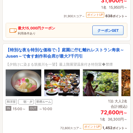
31,900
円～
1名
15,950円～
ポイントUP
638
31,900スコア～
ポイント～
最大
15,000円
クーポン
クーポンGET
利用条件あり
【特別な夜を特別な価格で♪】庭園に佇む離れレストラン寿泉～
Jusen～で食す創作和会席が最大7千円引
【夕焼けに染まる筑後川を一望】最上階展望温泉付き特別室◆禁煙
1泊
大人2名
和洋室
朝・夕
禁煙ルーム
合計(税込)
IN
OUT
15:00～
～10:00
72,600
円～
1名
36,300円～
ポイントUP
1,452
72,600スコア～
ポイント～