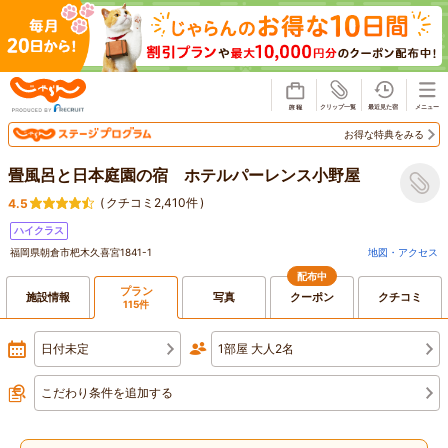
じゃらん
お得な特典をみる
畳風呂と日本庭園の宿 ホテルパーレンス小野屋
(
クチコミ2,410件
)
4.5
ハイクラス
福岡県朝倉市杷木久喜宮1841-1
地図・アクセス
配布中
プラン
施設情報
写真
クーポン
クチコミ
115件
日付未定
1部屋 大人2名
こだわり条件を追加する