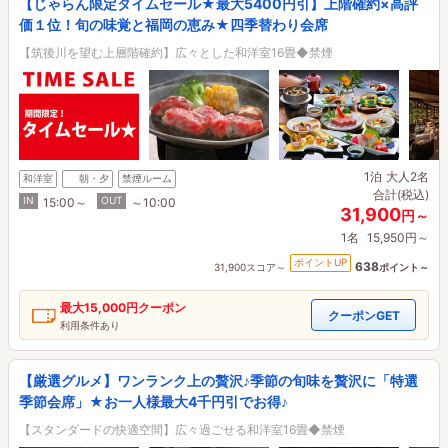
【じゃらん限定タイムセール★最大5400円引】上階確約×高評
価１位！旬の味覚と福岡の恵み★四季替わり会席
【筑後川を望む上層階確約】広々とした和洋室16畳◆禁煙
1泊
大人2名
和洋室
朝・夕
禁煙ルーム
合計(税込)
IN
OUT
15:00～
～10:00
31,900
円～
1名
15,950円～
ポイントUP
638
31,900スコア～
ポイント～
最大
15,000円
クーポン
クーポンGET
利用条件あり
【厳選グルメ】ワンランク上の贅沢♪季節の旬味を贅沢に「特選
季節会席」★お一人様最大4千円引でお得♪
【スタンダードの快適空間】広々過ごせる和洋室16畳◆禁煙