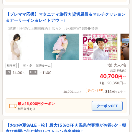
【プレママ応援】マタニティ旅行★貸切風呂＆マルチクッション
＆アーリーイン＆レイトアウト♪
【筑後川を望む上層階確約】広々とした和洋室16畳◆禁煙
1泊
大人2名
和洋室
朝・夕
禁煙ルーム
合計(税込)
IN
OUT
14:00～
～11:00
40,700
円～
1名
20,350円～
ポイントUP
814
40,700スコア～
ポイント～
最大
15,000円
クーポン
クーポンGET
利用条件あり
【おのや夏SALE・松】最大15％OFF★温泉付客室がお得♪夕・朝
食は庭園に佇む離れレストラン寿泉確約！