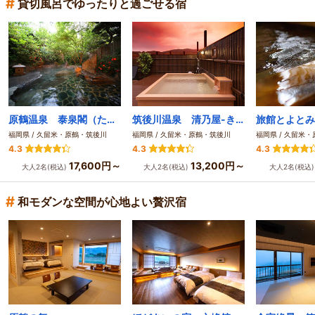
#
貸切風呂でゆったりと過ごせる宿
原鶴温泉 泰泉閣（たいせんかく）
筑後川温泉 清乃屋-きよのや- 自家源泉掛け流しの宿
福岡県 / 久留米・原鶴・筑後川
福岡県 / 久留米・原鶴・筑後川
福岡県 / 久留米
4.3
4.3
4.3
17,600円～
13,200円～
大人2名(税込)
大人2名(税込)
大人2名(税込
#
和モダンな空間が心地よい贅沢宿