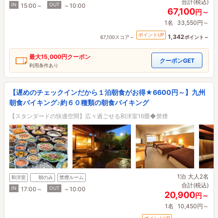
合計(税込)
IN
OUT
15:00～
～10:00
67,100
円～
1名
33,550円～
ポイントUP
1,342
67,100スコア～
ポイント～
最大
15,000円
クーポン
クーポンGET
利用条件あり
【遅めのチェックインだから１泊朝食がお得★6600円～】九州
朝食バイキング♪約６０種類の朝食バイキング
【スタンダードの快適空間】広々過ごせる和洋室16畳◆禁煙
1泊
大人2名
和洋室
朝のみ
禁煙ルーム
合計(税込)
IN
OUT
17:00～
～10:00
20,900
円～
1名
10,450円～