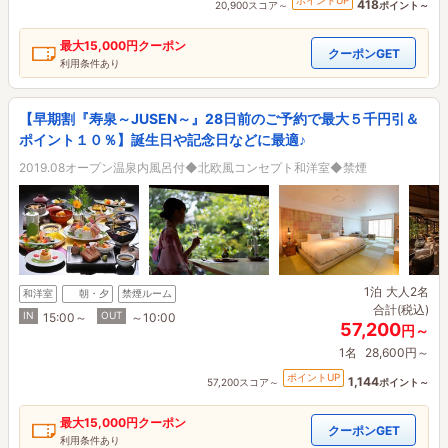
ポイントUP
418
20,900スコア～
ポイント～
最大
15,000円
クーポン
クーポンGET
利用条件あり
【早期割『寿泉～JUSEN～』28日前のご予約で最大５千円引＆
ポイント１０％】誕生日や記念日などに最適♪
2019.08オープン温泉内風呂付◆北欧風コンセプト和洋室◆禁煙
1泊
大人2名
和洋室
朝・夕
禁煙ルーム
合計(税込)
IN
OUT
15:00～
～10:00
57,200
円～
1名
28,600円～
ポイントUP
1,144
57,200スコア～
ポイント～
最大
15,000円
クーポン
クーポンGET
利用条件あり