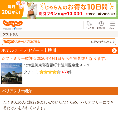
じゃらん
ゲスト
さん
お得な特典をみる
ホテルテトラリゾート十勝川
☆ファミリー歓迎☆2026年4月1日から全室禁煙となります。
北海道河東郡音更町十勝川温泉北９－１
クチコミ
463
件
バリアフリー紹介
たくさんの人に旅行を楽しんでいただくため、バリアフリーにでき
るだけ力を入れています。