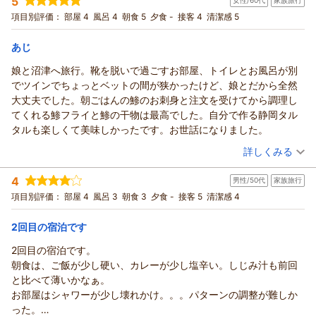
5
ービスの向上に努めてまいります。
女性/60代
家族旅行
投稿者：
MOOSE00さん
(女性/60代)
スタッフの方々もみなさん感じ良く、また沼津に泊まる機会があ
ます。
宿泊プラン：
【じゃらんスペシャルウィーク】〔朝食付〕素足でくつろげる
またお会いできます日を心よりお待ちしております。お忙しい
項目別評価：
部屋 4
風呂 4
朝食 5
夕食 -
接客 4
清潔感 5
れば是非また利用させていただきたいホテルです。
リラックスツイン
フロント ギトマー
ツイン
朝のみ
中、温かいご投稿をありがとうございました。
宿泊価格帯：
8,001～9,000円(大人一人あたり/税込)
フロント ギトマー
（返信日：2026/06/24）
あじ
（返信日：2026/06/23）
娘と沼津へ旅行。靴を脱いで過ごすお部屋、トイレとお風呂が別
ココチホテル沼津からの返信
でツインでちょっとベットの間が狭かったけど、娘とだから全然
MOOSE00 様
大丈夫でした。朝ごはんの鯵のお刺身と注文を受けてから調理し
この度はご宿泊いただき、また心温まるご感想をお寄せいただ
てくれる鯵フライと鯵の干物は最高でした。自分で作る静岡タル
き誠にありがとうございます。
タルも楽しくて美味しかったです。お世話になりました。
駅前という立地の利便性や、お部屋の清潔さ・インテリア、さ
（投稿日：2026/06/09）
らに洗い場付きのバスルームと深めのバスタブまでご満足いた
詳しくみる
だけたとのこと、大変嬉しく拝読いたしました。
宿泊時期：
2026年05月宿泊 (家族旅行)
また、ご朝食では楽しみにしていただいていたアジの干物を美
4
男性/50代
家族旅行
投稿者：
まあさんさん
(女性/60代)
味しくお召し上がりいただけたようで何よりでございます。焼
宿泊プラン：
〔朝食付〕素足でくつろげるリラックスツイン
項目別評価：
部屋 4
風呂 3
朝食 3
夕食 -
接客 5
清潔感 4
ツイン
き立てならではの美味しさを感じていただけたこと、調理スタ
朝のみ
ッフにとっても大きな励みになります。その他のお料理につい
2回目の宿泊です
宿泊価格帯：
7,001～8,000円(大人一人あたり/税込)
てもお褒めのお言葉をいただき、心より感謝申し上げます。
2回目の宿泊です。
スタッフへの温かいお言葉もありがとうございます。今後も快
ココチホテル沼津からの返信
朝食は、ご飯が少し硬い、カレーが少し塩辛い。しじみ汁も前回
適にお過ごしいただけるホテルを目指し、サービス向上に努め
この度は、お嬢様との大切な沼津旅行の宿にココチホテル沼津
と比べて薄いかなぁ。
てまいります。
をお選びいただき、誠にありがとうございました。また、ご宿
お部屋はシャワーが少し壊れかけ。。。パターンの調整が難しか
また沼津へお越しの際には、ぜひ当ホテルをご利用くださいま
泊の感想を丁寧にお寄せいただきましたこと、重ねて御礼申し
った。
せ。