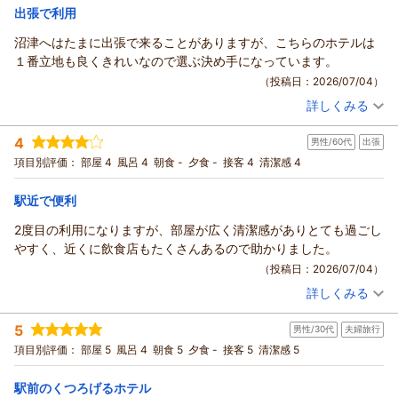
だけましたら幸いです。
出張で利用
ココチホテル沼津からの返信
また、当館のマットレスがお体に合い、快適にお休みいただけ
沼津へはたまに出張で来ることがありますが、こちらのホテルは
たとのお言葉もありがとうございます。当館では全客室にサー
ナックル様
１番立地も良くきれいなので選ぶ決め手になっています。
タ社製のベッドを採用し、皆様に心地よい眠りをご提供できる
この度はココチホテル沼津にご宿泊いただき、誠にありがとう
（投稿日：2026/07/04）
よう努めておりますので、ご満足いただけたことを大変嬉しく
ございました。
思います。
詳しくみる
また、ご多忙のところ大変励みになるご感想をお寄せいただき
宿泊時期：
2026年06月宿泊 (出張)
さらに、スタッフの接客につきましても温かいお言葉を頂戴
ましたこと、重ねて御礼申し上げます。
投稿者：
くうさん
(男性/60代)
4
し、心より感謝申し上げます。お客様からのお褒めのお言葉
男性/60代
出張
宿泊プラン：
〔素泊り〕部屋指定なし ～ベストレート～〔16平米以上確
当館自慢の朝食について「異常においしい」との最高のお褒め
約〕（眺望なし）
は、私どもにとって何よりの励みでございます。
その他
食事なし
項目別評価：
部屋 4
風呂 4
朝食 -
夕食 -
接客 4
清潔感 4
の言葉をいただき、スタッフ一同、大変感激しております。
またご家族でご旅行の機会がございましたら、ぜひココチホテ
宿泊価格帯：
7,001～8,000円(大人一人あたり/税込)
アジの干物は、お客様に一番美味しい状態でお召し上がりいた
ル沼津へお帰りくださいませ。スタッフ一同、再びお迎えでき
駅近で便利
だきたく、ご注文をいただいてから一枚一枚丁寧に焼き上げる
ます日を心よりお待ちしております。
ココチホテル沼津からの返信
こだわりのスタイルをとっております。その熱々・フワフワの
2度目の利用になりますが、部屋が広く清潔感がありとても過ごし
フロント 林
美味しさをご堪能いただけたようで何よりでございます。
くう 様
やすく、近くに飲食店もたくさんあるので助かりました。
また、お部屋の清潔感についても快適にお過ごしいただけた様
（返信日：2026/07/13）
この度も当ホテルをご利用いただき、誠にありがとうございま
（投稿日：2026/07/04）
子が伺え、安心いたしました。
す。
詳しくみる
いつお越しいただいても心地よく感じていただけるよう、今後
沼津へご出張の際に、数ある宿泊施設の中から当ホテルをお選
宿泊時期：
2026年06月宿泊 (出張)
も清掃とメンテナンスに力を入れてまいります。
びいただき、大変光栄に存じます。また、「立地も良くきれい
投稿者：
くうさん
(男性/60代)
5
「またあの美味しい朝食が食べたいな」と思い出していただけ
男性/30代
夫婦旅行
宿泊プラン：
〔素泊り〕部屋指定なし ～ベストレート～〔16平米以上確
なので選ぶ決め手」とのお言葉をいただき、スタッフ一同とて
約〕（眺望なし）
その他
食事なし
ましたら、ぜひいつでもココチホテル沼津へお帰りくださいま
項目別評価：
部屋 5
風呂 4
朝食 5
夕食 -
接客 5
清潔感 5
も嬉しく拝見いたしました。
宿泊価格帯：
7,001～8,000円(大人一人あたり/税込)
せ。
これからも快適で安心してお過ごしいただけるホテルを目指
ナックル様にまたお会いできる日を、スタッフ一同心よりお待
駅前のくつろげるホテル
し、サービス・設備の維持向上に努めてまいります。