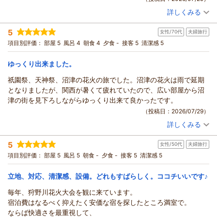
朝食につきまして、焼きたてのアジの干物や揚げたてのアジフ
前日東京のホテルではあまり眠れなかったのですが
詳しくみる
ライ、しじみのお味噌汁をはじめ、ご満足いただけたご様子を
宿泊時期：
2026年05月宿泊 (一人旅)
ここちホテルでぐっすり休めました
大変嬉しく拝見いたしました。お料理一つひとつにお褒めの言
投稿者：
ゆりっきょさん
(女性/30代)
又泊まりたいホテルです
5
葉をいただき、調理スタッフにとっても大きな励みになりま
女性/70代
夫婦旅行
宿泊プラン：
〔朝食付〕ビジネスシングル
セミダブル
朝のみ
す。
項目別評価：
部屋 5
風呂 4
朝食 4
夕食 -
接客 5
清潔感 5
宿泊価格帯：
9,001～10,000円(大人一人あたり/税込)
また、お部屋の変更やご来館時のご案内、スタッフの対応につ
きましても温かいお言葉をいただき、誠にありがとうございま
ゆっくり出来ました。
ココチホテル沼津からの返信
す。初めてのご宿泊でも安心してお過ごしいただけたとのこ
ゆりっきょ 様
祇園祭、天神祭、沼津の花火の旅でした。沼津の花火は雨で延期
と、スタッフ一同大変嬉しく思っております。
この度はご宿泊いただき、また温かい口コミをお寄せいただき
となりましたが、関西が暑くて疲れていたので、広い部屋から沼
さらに、館内の清掃や和室、バス・トイレが独立した客室にも
誠にありがとうございます。
津の街を見下ろしながらゆっくり出来て良かったです。
ご満足いただけたようで何よりでございます。「温かさを感じ
朝食のアジフライをお楽しみいただけたとのこと、大変嬉しく
（投稿日：2026/07/29）
ました」とのお言葉は、私どもにとって何より嬉しいお褒めの
拝見いたしました。ご注文をいただいてから揚げることで、揚
言葉です。
詳しくみる
げたてならではの美味しさをお届けできるよう心掛けておりま
宿泊時期：
2026年07月宿泊 (夫婦旅行)
これからも、お客様に安心して快適にお過ごしいただけるホテ
投稿者：
たみこさん (女性/70代)
すので、そのようなお言葉をいただき大変励みになります。
5
ルを目指し、サービスの向上に努めてまいります。
女性/50代
夫婦旅行
宿泊プラン：
〔朝食付き〕最上階プレミアムツイン
ツイン
朝のみ
また、スタッフへの温かいお褒めの言葉もありがとうございま
また沼津へお越しの際は、ぜひお立ち寄りください。スタッフ
項目別評価：
部屋 5
風呂 5
朝食 -
夕食 -
接客 5
清潔感 5
宿泊価格帯：
14,001～15,000円(大人一人あたり/税込)
す。いただいたお言葉を励みに、これからも心を込めたおもて
一同、心よりお待ちしております。
なしに努めてまいります。
フロント ギトマー
立地、対応、清潔感、設備。どれもすばらしく。ココチいいです♪
ココチホテル沼津からの返信
ぜひまた沼津へお越しの際は、お気軽にお立ち寄りください。
（返信日：2026/08/05）
スタッフ一同、再びお会いできる日を心よりお待ちしておりま
たみこ 様
毎年、狩野川花火大会を観に来ています。
す。
この度は当館にご宿泊いただき、また心温まる素敵な口コミを
宿泊費はなるべく抑えたく安価な宿を探したところ満室で。
フロント ギトマー
ご投稿いただき誠にありがとうございます。
ならば快適さを最重視して、