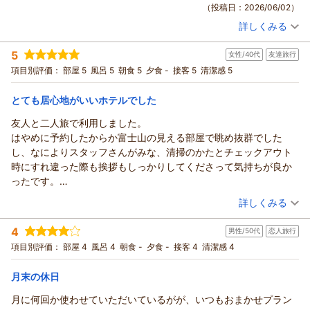
（投稿日：2026/06/02）
お褒めのお言葉をいただき、大変嬉し拝読いたしました。雨の
ります。今回は台風の中でのご滞在となりましたが、当館で少
日のご滞在でも安心してお過ごしいただけたご様子に、スタッ
詳しくみる
しでも快適にお過ごしいただけておりましたら幸いです。
宿泊時期：
2026年06月宿泊 (一人旅)
フ一同励みになっております。
いつも温かいご愛顧をいただき、心より感謝申し上げます。今
投稿者：
まーさん
(男性/40代)
5
今後もより快適にお過ごしいただけるホテルを目指してまいり
女性/40代
友達旅行
宿泊プラン：
〔素泊り〕素足でくつろげるリラックスダブル シングルユー
後も安心してお寛ぎいただける宿を目指してまいりますので、
ス（眺望なし）
ますので、ぜひまたお越しくださいませ。スタッフ一同、心よ
ダブル
食事なし
項目別評価：
部屋 5
風呂 5
朝食 5
夕食 -
接客 5
清潔感 5
またお会いできる日をスタッフ一同楽しみにしております。
りお待ちしております。
宿泊価格帯：
7,001～8,000円(大人一人あたり/税込)
この度はご投稿ありがとうございました。
この度はご投稿いただき、誠にありがとうございました。
とても居心地がいいホテルでした
フロント 志食
フロント 志食
ココチホテル沼津からの返信
（返信日：2026/06/09）
友人と二人旅で利用しました。
（返信日：2026/06/09）
まー様
はやめに予約したからか富士山の見える部屋で眺め抜群でした
この度はご宿泊いただき、また温かい口コミをお寄せいただき
し、なによりスタッフさんがみな、清掃のかたとチェックアウト
誠にありがとうございます。
時にすれ違った際も挨拶もしっかりしてくださって気持ちが良か
リーズナブルな料金やお部屋の清潔感、そしてフロントスタッ
ったです。
フの接客についてお褒めの言葉をいただき、大変嬉しく拝見い
受付時に横にあるおしぼりサービスも少し暑くなってきた季節に
（投稿日：2026/06/01）
詳しくみる
たしました。スタッフ一同、お客様に快適にお過ごしいただけ
はありがたかったです！
るよう努めておりますので、このようなお言葉は何よりの励み
宿泊時期：
2026年05月宿泊 (友達旅行)
料理もとてもおいしく、朝ビュッフェ利用で本当によかったなー
4
になります。
男性/50代
恋人旅行
投稿者：
あすさん
(女性/40代)
と思いました。おかげでここで朝ごはんとして鯵をしっかり楽し
宿泊プラン：
【じゃらんスペシャルウィーク】〔朝食付〕素足でくつろげる
お客様のまたのお越しを心よりお待ちしております。
項目別評価：
部屋 4
風呂 4
朝食 -
夕食 -
接客 4
清潔感 4
めたのでその後の観光ではそれ以外を満喫できました！
リラックスツイン
ツイン
朝のみ
フロント ギトマ-
ちなみにビュッフェの煮物がとてもおいしく、種類もちょうどよ
宿泊価格帯：
9,001～10,000円(大人一人あたり/税込)
月末の休日
（返信日：2026/06/03）
かったです。たくさんの種類があるビュッフェより、ひとつひと
つが美味しくて、食後にコーヒーを部屋に持ち込める使い捨てカ
月に何回か使わせていただいているがが、いつもおまかせプラン
ココチホテル沼津からの返信