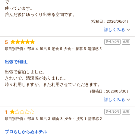
ップがあるのがとても素晴らしいと思いました。お腹いっぱいた
で
あす様
べて、でもコーヒーのみたいなー、とおもったときに部屋に持ち
使っています。
この度はご宿泊いただき、また心温まるご感想をお寄せいただ
込めて、少しゆっくり過ごしてから飲めたおかげですぐチェック
呑んだ後にゆっくり出来る空間です。
き誠にありがとうございます。
アウトすることなく、食後タイムを部屋でゆっくり過ごせまし
（投稿日：2026/06/01）
富士山をご覧いただけるお部屋でのご滞在をお楽しみいただけ
た。沼津にいく際にはまた利用したいと思います！ありがとうご
詳しくみる
たとのこと、大変嬉しく拝読いたしました。また、フロントス
宿泊時期：
2026年05月宿泊 (恋人旅行)
ざいました。
タッフだけでなく清掃スタッフへのお褒めのお言葉まで頂戴
投稿者：
atuoさん
(男性/50代)
5
し、スタッフ一同大きな励みとなっております。ご滞在中に気
男性/40代
出張
宿泊プラン：
〔素泊り〕部屋指定なし ～ベストレート～〔16平米以上確
約〕（眺望なし）
持ちよくお過ごしいただけたことが何よりでございます。
その他
食事なし
項目別評価：
部屋 4
風呂 5
朝食 5
夕食 -
接客 5
清潔感 5
宿泊価格帯：
受付横のおしぼりサービスにつきましても、お役に立てたよう
4,001～5,000円(大人一人あたり/税込)
で嬉しく存じます。これからの季節も快適にお過ごしいただけ
出張で利用。
ココチホテル沼津からの返信
るよう、細やかなサービスを心がけてまいります。
出張で宿泊しました。
朝食ビュッフェにつきましても、鯵や煮物をはじめ、お料理を
atuo 様
きれいで、清潔感がありました。
お楽しみいただけたとのこと、大変光栄です。一品一品の美味
いつも当館をご利用いただき、誠にありがとうございます。
時々利用しますが、また利用させていただきます。
しさや品数のバランス、さらにはお部屋でゆっくりコーヒーを
月に何度もご利用いただいているとのこと、スタッフ一同大変
（投稿日：2026/05/30）
お召し上がりいただけるサービスまでご評価いただき、スタッ
嬉しく思っております。また、おまかせプランをお気に召して
フにとって何より嬉しいお言葉でございます。ご朝食後のお時
詳しくみる
いただきありがとうございます。
宿泊時期：
2026年04月宿泊 (出張)
間をお部屋でゆったりとお過ごしいただけたご様子が伝わり、
ご滞在中は、お酒を楽しまれた後にゆっくりとお寛ぎいただけ
投稿者：
レオさん
(男性/40代)
1
私どもも大変嬉しく感じております。
男性/60代
出張
宿泊プラン：
〔朝食付き〕素足でくつろげるリラックスダブル シングルユ
ているとのお言葉を頂戴し、大変光栄です。これからも皆様に
ース（眺望なし）
スタッフ一同、再びお会いできます日を心よりお待ちしており
ダブル
朝のみ
項目別評価：
部屋 3
風呂 3
朝食 3
夕食 -
接客 1
清潔感 2
快適にお過ごしいただける空間づくりに努めてまいります。
ます。
宿泊価格帯：
8,001～9,000円(大人一人あたり/税込)
今後ともご愛顧のほどよろしくお願いいたします。またのお越
フロント ギトマ-
プロらしからぬホテル
しを心よりお待ちしております。