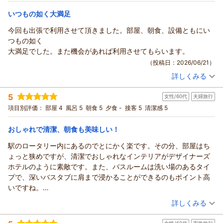
リラックスツイン
ツイン
朝のみ
「また行きたい」とのお言葉を励みに、これからもより快適に
のでがまんして帰って来るくらい(笑)。今回はアジフライ用に抹茶
宿泊価格帯：
6,001～7,000円(大人一人あたり/税込)
お過ごしいただける宿を目指して努めてまいります。
いつもの如く大満足
ベースのタルタルがあるのを発見。これは美味しかった当たり。
また沼津へお越しの際は、ぜひ当館をご利用ください。スタッ
ということで次回もたぶんお世話になりますw
今回も出張で利用させて頂きました。部屋、朝食、設備ともにい
ココチホテル沼津からの返信
フ一同、心よりお待ちしております。
つもの如く
フロント ギトマー
そーすけ様
大満足でした。また機会があれば利用させてもらいます。
この度もココチホテル沼津をご利用いただき、また心温まる口
（返信日：2026/06/28）
（投稿日：2026/06/21）
コミをお寄せいただき誠にありがとうございます。
詳しくみる
「沼津はたいていココチ」とお選びいただけていること、大変
宿泊時期：
2026年06月宿泊 (出張)
嬉しく拝読いたしました。
投稿者：
ぽんちゃんさん
(男性/60代)
5
素足でゆったりお過ごしいただけるお部屋や、お好みの入浴剤
女性/60代
夫婦旅行
宿泊プラン：
【じゃらんのお得な10日間】〔朝食付〕素足でくつろげるリラ
ックスツイン
で楽しめるお風呂で、今回もごゆっくりお寛ぎいただけたとの
ツイン
朝のみ
項目別評価：
部屋 4
風呂 5
朝食 5
夕食 -
接客 5
清潔感 5
宿泊価格帯：
こと、何よりでございます。
6,001～7,000円(大人一人あたり/税込)
また、朝食のアジフライや焼きアジを毎回楽しみにしてくださ
おしゃれで清潔、朝食も美味しい！
ココチホテル沼津からの返信
っているとのお言葉は、スタッフに
駅のロータリー内にあるのでとにかく楽です。その分、部屋はち
とって大きな励みになります。
ぽんちゃん様
ょっと狭めですが、清潔でおしゃれなインテリアがデザイナーズ
今回は抹茶ベースのタルタルソースも発見していただけたとの
この度も当ホテルをご利用いただき、誠にありがとうございま
ホテルのように素敵です。また、バスルームは洗い場のあるタイ
こと、お気に召していただけましたでしょうか。季節や時期に
す。
プで、深いバスタブに肩まで浸かることができるのもポイント高
よって新しい味わいもご用意しておりますので、次回もぜひ朝
また、客室・朝食・設備につきまして「大満足」とのお言葉を
いですね。
食を楽しみにお越しくださいませ。
頂戴し、スタッフ一同大変嬉しく拝読いたしました。出張での
口コミを読んで朝食のアジを楽しみにしていましたが、焼き立て
（投稿日：2026/06/12）
これからも「いつもの定宿」と感じていただけるよう、快適な
詳しくみる
ご滞在が少しでも快適なお時間となりましたなら幸いです。
熱々を出してくださるのが最高に美味しかったです。その他のお
滞在と美味しい朝食をご提供してまいります。
いつお越しいただいてもご満足いただけるよう、これからもサ
宿泊時期：
2026年06月宿泊 (夫婦旅行)
料理もヘルシーな感じで美味しく頂きました。
またお会いできます日をスタッフ一同、心よりお待ちしており