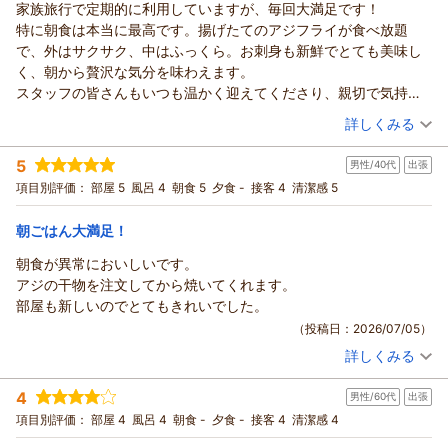
家族旅行で定期的に利用していますが、毎回大満足です！
がお力になれたようで何よりでございます。
けん 様
特に朝食は本当に最高です。揚げたてのアジフライが食べ放題
また、スタッフへの温かいお言葉もありがとうございます。い
このたびココチホテルご利用いただき貴重なご意見頂き誠にあ
で、外はサクサク、中はふっくら。お刺身も新鮮でとても美味し
ただいたお言葉はスタッフ一同の大きな励みとなります。
りがとうございます。
く、朝から贅沢な気分を味わえます。
今回は朝食をお召し上がりいただくお時間がなかったとのこと
当館の「畳敷きにベッド」のお部屋や、バス・トイレ別のセパ
スタッフの皆さんもいつも温かく迎えてくださり、親切で気持ち
ですので、次回お越しの際はぜひごゆっくり朝食もお楽しみい
レート設計にご満足いただけているとのこと、大変嬉しく拝読
の良い接客が印象的です。
（投稿日：2026/07/11）
ただけましたら幸いです。
詳しくみる
いたしました。
また、ベッドのマットレスが自分の体によく合っていて、とても
これからも皆様に快適で心地よいご滞在をご提供できるよう努
「また沼津に行く際は利用したい」というお言葉は、私たちス
宿泊時期：
2026年05月宿泊 (家族旅行)
快適でした。ぐっすり眠ることができ、気付いたら朝になってい
めてまいります。また来年の花火大会の際にもお迎えできます
5
タッフにとって何よりの励みとなります。これからもお客様に
男性/40代
出張
投稿者：
ちさとさん
(女性/30代)
るほどでした。
ことを、スタッフ一同心よりお待ちしております。
宿泊プラン：
【じゃらんスペシャルウィーク】〔朝食付〕素足でくつろげる
快適な旅のひとときを提供できるよう、サービスの向上に努め
項目別評価：
部屋 5
風呂 4
朝食 5
夕食 -
接客 4
清潔感 5
これからも家族旅行の際には、ぜひ利用したいと思います。いつ
リラックスツイン
フロント ギトマー
ツイン
朝のみ
てまいります。
も素敵な時間をありがとうございます！
宿泊価格帯：
6,001～7,000円(大人一人あたり/税込)
お客様のまたのご帰館を、スタッフ一同心よりお待ち申し上げ
（返信日：2026/07/28）
朝ごはん大満足！
ております。
朝食が異常においしいです。
ココチホテル沼津からの返信
フロントギトマー
アジの干物を注文してから焼いてくれます。
ちさと様
（返信日：2026/07/20）
部屋も新しいのでとてもきれいでした。
この度は、ご家族皆様でココチホテル沼津をご利用いただき、
（投稿日：2026/07/05）
誠にありがとうございます。
詳しくみる
また、当館自慢の朝食をお気に召していただけたとのこと、大
宿泊時期：
2026年07月宿泊 (出張)
変嬉しく拝読いたしました。当館では、ご注文をいただいてか
投稿者：
ナックルさん
(男性/40代)
4
ら炭火でじっくりと焼き上げるなど、一品一品心を込めてご提
男性/60代
出張
宿泊プラン：
〔朝食付き〕素足でくつろげるリラックスダブル シングルユ
ース（眺望なし）
供しております。さらに、季節ごとに内容を変更しております
ダブル
朝のみ
項目別評価：
部屋 4
風呂 4
朝食 -
夕食 -
接客 4
清潔感 4
宿泊価格帯：
ので、次回お越しの際にも、ぜひ違った味わいをお楽しみいた
8,001～9,000円(大人一人あたり/税込)