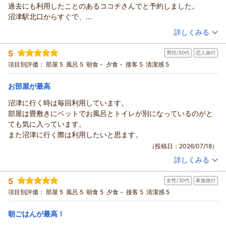
祇園祭、天神祭と関西の大きなお祭りを巡る贅沢なご旅行の道
（返信日：2026/08/05）
過去にも利用したことのあるココチさんでと予約しました。
中、当館にお立ち寄りいただき光栄です。
沼津駅北口からすぐで、
関西の厳しい暑さの中でのご移動はさぞお疲れになられたこと
チェックイン前・チェックアウト後の荷物預けも快くOKして下さ
（投稿日：2026/07/27）
詳しくみる
とお察しいたします。そんな中、雨で沼津の花火が延期となっ
り。
てしまったのは大変残念でございましたが、「広いお部屋から
宿泊時期：
2026年07月宿泊 (夫婦旅行)
早い時間でしたが、タブレットにサインでチェックインが出来
5
男性/50代
恋人旅行
投稿者：
はぴぞうさん
(女性/50代)
沼津の街を見下ろしながらゆっくりできた」とのことで、少し
て、簡単便利でした。
宿泊プラン：
〔素泊り〕素足でくつろげるリラックスダブル（眺望なし）
項目別評価：
部屋 5
風呂 5
朝食 -
夕食 -
接客 5
清潔感 5
でも旅の疲れを癒やすお時間をご提供できたのであれば、私ど
洗面も広めで、トイレのスペースも狭すぎず。
ダブル
食事なし
もにとっても何よりの喜びでございます。
浴槽もキレイでゆったり浸かれるサイズで、フロント横で頂ける
宿泊価格帯：
9,001～10,000円(大人一人あたり/税込)
お部屋が最高
ぜひ次回は、晴天の中で打ち上げられる沼津の花火をご覧に、
入浴剤で疲れを癒せました。
また当館へお越しくださいませ。
シャワーヘッドが切り替え式で、ミストがお気に入りです♪
沼津に行く時は毎回利用しています。
ココチホテル沼津からの返信
またのお越しを、スタッフ一同心よりお待ちしております。
花火大会終了直後の豪雨でずぶぬれで戻ったら、
部屋は畳敷きにベットでお風呂とトイレが別になっているのがと
はぴぞう 様
ココチホテル沼津 フロント志食
“お部屋に上がられる前にどうぞ”とタオルを用意して頂けました。
ても気に入っています。
この度はホテルココチをご利用いただき、また心温まる口コミ
（返信日：2026/08/05）
ランドリーコーナーに、洗濯機・乾燥機・コイン式の洗濯乾燥機
また沼津に行く際は利用したいと思ます。
をお寄せいただき誠に
があり、ちょうど洗濯乾燥機が使えて助かりました。
（投稿日：2026/07/18）
ありがとうございます。
チェックアウト11時までなのでゆっくりも出来たのですが、
詳しくみる
毎年の狩野川花火大会でのご宿泊先として、再び当ホテルをお
宿泊時期：
2026年07月宿泊 (恋人旅行)
早めに港のほうに行きたかったので朝食はとらず。
選びいただけましたこと、大変光栄に存じます。
投稿者：
けんさん
(男性/50代)
ラウンジのサービスのコーヒーをお部屋で頂いて出発しました。
5
立地やチェックイン、お荷物のお預かりをはじめ、お部屋や浴
女性/30代
家族旅行
宿泊プラン：
【満車の日限定】〔素泊り〕素足でくつろげるリラックスツイ
どのスタッフの方も丁寧で、おかげさまでとてもいい旅になりま
ン
室、入浴剤、ミストシャワーなど快適にお過ごしいただけたご
ツイン
食事なし
項目別評価：
部屋 5
風呂 5
朝食 5
夕食 -
接客 5
清潔感 5
した。
宿泊価格帯：
様子を伺い、とても嬉しく拝読いたしました。
8,001～9,000円(大人一人あたり/税込)
また利用したと思うホテルです。
花火大会後はあいにくの豪雨となりましたが、少しでもお役に
朝ごはんが最高！
ココチホテル沼津からの返信
立てればとの思いでご用意したタオルや、ランドリーコーナー