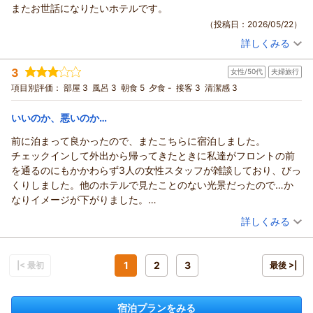
誠にありがとうございます。
またお世話になりたいホテルです。
朝食会場の時間制について、快適にお過ごしいただけたとのこ
（投稿日：2026/05/22）
と、大変嬉しく拝見しました。出来たてのアジフライやアジの
詳しくみる
開き、そしてアサリの味噌汁もご満足いただけたようで何より
宿泊時期：
2026年05月宿泊 (恋人旅行)
でございます。地元の味を楽しんでいただけるよう心を込めて
投稿者：
atuoさん
(男性/50代)
3
女性/50代
夫婦旅行
宿泊プラン：
〔素泊り〕部屋指定なし ～ベストレート～〔16平米以上確
ご用意しております。
約〕（眺望なし）
その他
食事なし
項目別評価：
部屋 3
風呂 3
朝食 5
夕食 -
接客 3
清潔感 3
ぜひまたゆっくりとお越しくださいませ。スタッフ一同、再び
宿泊価格帯：
5,001～6,000円(大人一人あたり/税込)
お会いできますことを
いいのか、悪いのか…
楽しみにしております。
ココチホテル沼津からの返信
フロント ギトマー
前に泊まって良かったので、またこちらに宿泊しました。
atuo 様
（返信日：2026/05/24）
チェックインして外出から帰ってきたときに私達がフロントの前
いつもココチホテルをご利用いただき、誠にありがとうござい
を通るのにもかかわらず3人の女性スタッフが雑談しており、びっ
ます。また、お忙しい中大変励みとなるご感想をお寄せいただ
くりしました。他のホテルで見たことのない光景だったので…か
きましたこと、重ねて御礼申し上げます。
なりイメージが下がりました。
当館を何度もリピートしていただいているとのこと、スタッフ
しかし、次の日の朝食はとても美味しく、またスタッフさんも皆
（投稿日：2026/05/19）
詳しくみる
一同本当に嬉しく拝読いたしました。
本当に感じ良かったです。
今回は「部屋指定なしプラン」でのご予約でございましたが、
宿泊時期：
2026年05月宿泊 (夫婦旅行)
チェックアウトのときもフロントの男性もいい印象でした。
最上階のプレミアムルームでのご滞在をお楽しみいただけたよ
投稿者：
やっちゃんさん
(女性/50代)
人によってこんなにもホテルの印象が変わるのでもったいない気
宿泊プラン：
【じゃらんのお得な10日間】〔朝食付〕素足でくつろげるリラ
1
2
3
うで何よりでございます。当日の空室状況によるサプライズで
|< 最初
最後 >|
がしました。
ックスツイン
ツイン
朝のみ
はございますが、日頃から当館を愛してくださる atuo様に、少
宿泊価格帯：
6,001～7,000円(大人一人あたり/税込)
しでも特別なひとときをお届けできたのであれば、私どもにと
宿泊プランをみる
ってもこれ以上の喜びはございません。