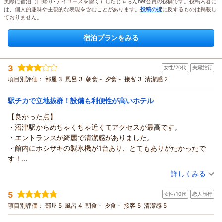
実際に宿泊（日帰り･デイユースを除く）したじゃらんnet会員の投稿です。投稿内容に
は、個人的趣味や主観的な表現を含むことがあります。
投稿の掟
に反するものは掲載し
ておりません。
宿泊プランをみる
3
女性/20代
夫婦旅行
項目別評価：
部屋 3
風呂 3
朝食 -
夕食 -
接客 3
清潔感 2
駅チカで立地抜群！設備も利便性が高いホテル
【良かった点】
・沼津駅からめちゃくちゃ近くてアクセスが最高です。
・エントランスが綺麗で清潔感がありました。
・館内にホシザキの製氷機が1台あり、とてもありがたかったで
す！
【気になった点・注意点】
（投稿日：2026/08/07）
詳しくみる
・飲み屋街の中にあるため、夜の周辺の雰囲気は好みが分かれる
宿泊時期：
2026年08月宿泊 (夫婦旅行)
かもしれません。
5
女性/10代
恋人旅行
投稿者：
あきゃおさん
(女性/20代)
・部屋の雰囲気が少し独特で、少し怖さを感じました（虫が出て
宿泊プラン：
〔素泊り〕部屋指定なし ～ベストレート～〔16平米以上確
項目別評価：
部屋 5
風呂 4
朝食 -
夕食 -
接客 5
清潔感 5
きそうな雰囲気もありました）。
約〕（眺望なし）
その他
食事なし
・自動販売機が1階に1台しかないので、もう少し台数があると嬉