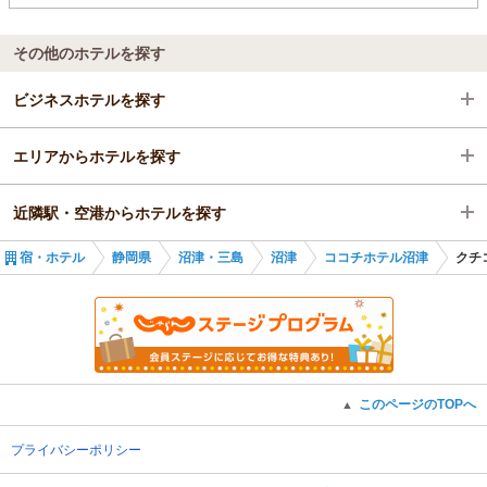
その他のホテルを探す
ビジネスホテルを探す
エリアからホテルを探す
静岡県
近隣駅・空港からホテルを探す
沼津・三島
静岡県
宿・ホテル
静岡県
沼津・三島
沼津
ココチホテル沼津
クチ
沼津
沼津・三島
沼津駅
沼津駅
沼津
下土狩駅
沼津駅
三島広小路駅
このページのTOPへ
▲
三島駅
プライバシーポリシー