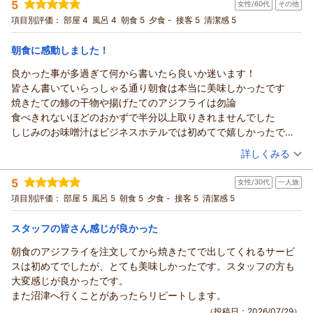
また、お部屋で快適にお過ごしいただけたご様子や、想像以上
5
女性/60代
その他
投稿者：
おしょうさん
(女性/60代)
に景色をお楽しみいただけたことも嬉しく思います。禁煙のお
宿泊プラン：
〔朝食付〕ビジネスシングル
項目別評価：
部屋 4
風呂 4
朝食 5
夕食 -
接客 5
セミダブル
清潔感 5
朝のみ
部屋についても、ご希望に沿うことができ安心いたしました。
宿泊価格帯：
8,001～9,000円(大人一人あたり/税込)
朝のお出かけの際のスタッフの挨拶についてもお褒めいただ
朝食に感動しました！
き、ありがとうございます。お客様に気持ちよくお過ごしいた
ココチホテル沼津からの返信
良かった事が多過ぎて何から書いたら良いか迷います！
だくことを大切にしておりますので、このようなお言葉をいた
おしょう 様
皆さん書いていらっしゃる通り朝食は本当に美味しかったです
だけることは、スタッフにとって何よりの励みです。
この度はご宿泊いただき、またご感想をお寄せいただき誠にあ
焼きたての鯵の干物や揚げたてのアジフライは勿論
今回はお食事なしでのご宿泊とのことでしたが、次回はぜひ当
りがとうございます。
食べきれないほどのおかずで半分以上取りきれませんでした
ホテルのお食事もお楽しみくださいませ。よりご満足いただけ
夜のご到着時には、エントランスのライトアップもお楽しみい
しじみのお味噌汁はビジネスホテルでは初めてで嬉しかったです
る滞在となりますよう、これからもスタッフ一同努めてまいり
ただけたようで嬉しく思います。また、朝食につきましても、
スタッフさんの対応も素晴らしく禁煙室と喫煙室を間違えて予約
（投稿日：2026/07/30）
ます。
詳しくみる
アジの開きやアジフライ、そしてアジのお刺身までご満足いた
した事を伝えると禁煙室に変えていただけました
「また沼津にホテルを取る時は絶対このホテルにしよう」との
だけたとのこと、大変光栄です。
宿泊時期：
2026年06月宿泊 (その他)
初めて泊まったので（夜でもあり）場所がわからず問い合わせた
お言葉までいただき、本当にありがとうございます。
5
「もっと食べたかったけれど、お腹いっぱいで断念しました」
女性/30代
一人旅
投稿者：
幸さん
(女性/60代)
所
次回お越しいただける日を、スタッフ一同心よりお待ちしてお
宿泊プラン：
〔朝食付き〕部屋指定なし〔16平米以上確約〕（眺望なし）
とのお言葉から、朝食を存分にお楽しみいただけたご様子が伝
項目別評価：
部屋 5
風呂 5
朝食 5
夕食 -
接客 5
清潔感 5
分かりやすく教えてくださりホテルに入ると『〇〇様ですね』と
ります。
その他
朝のみ
わり、スタッフ一同嬉しく拝見いたしました。
笑顔で声をかけていただけてホッとしました
この度は誠にありがとうございました。
宿泊価格帯：
10,001～11,000円(大人一人あたり/税込)
これからも、お客様にご満足いただけるお食事と快適なご滞在
スタッフの皆さん感じが良かった
都会のビジネスホテルのような冷たい感じでは無く
フロントギトマー
をご提供できるよう努めてまいります。
温かさを感じました
朝食のアジフライを注文してから焼きたてで出してくれるサービ
ココチホテル沼津からの返信
（返信日：2026/08/08）
ぜひまた沼津へお越しの際はお立ち寄りください。スタッフ一
ロビーも畳のお部屋も清潔にお掃除されていて気持ちよく
スは初めてでしたが、とても美味しかったです。スタッフの方も
同、再びお会いできます日を心よりお待ちしております。
幸 様
トイレとお風呂が別々になっているのも良かったです！強いて言
大変感じが良かったです。
フロント ギトマー
この度はご宿泊いただき、また心温まる口コミをお寄せいただ
えばシャワーの位置が高く自分に合う高さにした事くらいでしょ
また沼津へ行くことがあったらリピートします。
き誠にありがとうございます。
（返信日：2026/08/05）
うか
（投稿日：2026/07/29）