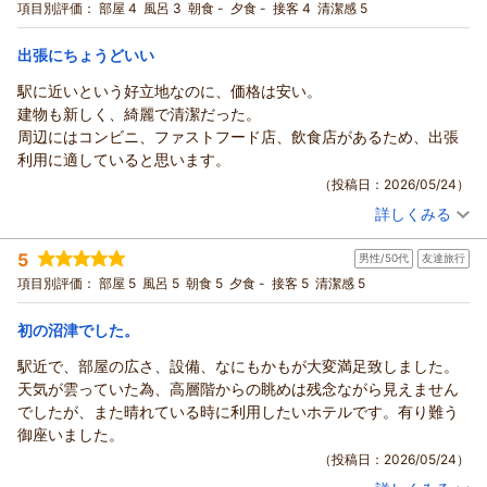
く取れていなく事務的な対応に終始してしまいましたこと、サ
宿泊プラン：
〔素泊り〕素足でくつろげる畳敷きの和モダンなツイン
項目別評価：
部屋 4
風呂 3
朝食 -
夕食 -
接客 4
清潔感 5
ービス業に従事する者として猛省しております。また、客室内
ツイン
食事なし
宿泊価格帯：
のお茶セットに関しまして、湯呑みが破損した際の私どもの対
7,001～8,000円(大人一人あたり/税込)
出張にちょうどいい
応につきましても、重ねてお詫び申し上げます。お客様が仰る
駅に近いという好立地なのに、価格は安い。
ココチホテル沼津からの返信
通り、カゴの中に破片が残っている可能性を想定し、安全を最
建物も新しく、綺麗で清潔だった。
優先にセットごと新しいものに交換するのが当然の配慮でござ
あみ 様
周辺にはコンビニ、ファストフード店、飲食店があるため、出張
いました。お客様の安全への配慮が欠落しており、ご不快な思
この度はご宿泊いただき、また素敵な口コミをお寄せいただき
利用に適していると思います。
いをさせてしまいましたこと、心よりお詫び申し上げます。今
誠にありがとうございます。
（投稿日：2026/05/24）
回のご意見を真摯に受け止め、フロントスタッフの接客態度の
数ある駅近ビジネスホテルの中から、旅館のようなお部屋に魅
再教育、および客室トラブル発生時の対応の見直しを直ちに実
詳しくみる
力を感じてお選びいただけたこと、
宿泊時期：
2026年03月宿泊 (出張)
施いたします。すべてのお客様に安心・快適にお過ごしいただ
大変嬉しく思います。
投稿者：
フクタさん
(男性/30代)
けるよう、基本に立ち返り、サービスの向上に努めてまいりま
5
ご到着の際は場所が分かりづらくご不便をおかけしましたが、
男性/50代
友達旅行
宿泊プラン：
〔素泊り〕ビジネスシングル
セミダブル
食事なし
す。
駐車場のご案内がお役に立てたようで安心いたしました。
項目別評価：
部屋 5
風呂 5
朝食 5
夕食 -
接客 5
清潔感 5
宿泊価格帯：
7,001～8,000円(大人一人あたり/税込)
この度はたいへん申し訳ございませんでした。
また、お部屋の清潔さやご滞在についてもご満足いただけたと
総支配人 糸瀬
のこと、スタッフ一同励みになります。
初の沼津でした。
ココチホテル沼津からの返信
ぜひまた機会がございましたら、皆さまでお越しくださいま
（返信日：2026/06/01）
フクタ 様
駅近で、部屋の広さ、設備、なにもかもが大変満足致しました。
せ。心よりお待ちしております。
この度はご宿泊いただき、また嬉しい口コミをありがとうござ
天気が雲っていた為、高層階からの眺めは残念ながら見えません
フロント ギトマー
います。
でしたが、また晴れている時に利用したいホテルです。有り難う
（返信日：2026/05/27）
駅近という立地や、価格面にご満足いただけたようで大変嬉し
御座いました。
く思います。
（投稿日：2026/05/24）
館内の清潔さについてもお褒めいただき、スタッフ一同励みに