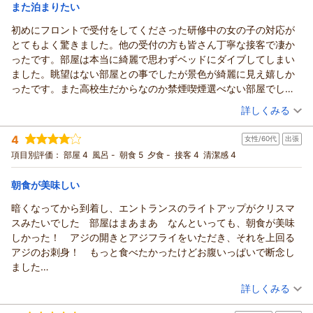
宿泊価格帯：
6,001～7,000円(大人一人あたり/税込)
また泊まりたい
しいです。
【総評】
初めにフロントで受付をしてくださった研修中の女の子の対応が
駅前で利便性が高く、エントランスや製氷機などの設備面は便利
とてもよく驚きました。他の受付の方も皆さん丁寧な接客で凄か
でしたが、お部屋の雰囲気や立地（繁華街）の好みは少し分かれ
ったです。部屋は本当に綺麗で思わずベッドにダイブしてしまい
る印象です。
ました。眺望はない部屋との事でしたが景色が綺麗に見え嬉しか
ったです。また高校生だからなのか禁煙喫煙選べない部屋でした
が禁煙にしてくれてあり本当に感謝しています。朝部屋から出る
（投稿日：2026/08/07）
詳しくみる
時は掃除の方々も挨拶をしてくれて気持ちよく部屋をでることが
宿泊時期：
2026年08月宿泊 (恋人旅行)
できました。今回ご飯はつけていませんが看板やエレベーターの
4
女性/60代
出張
投稿者：
みくさん
(女性/10代)
貼り紙を見て次泊まる時は絶対ご飯もつけようと思いました。ま
宿泊プラン：
〔素泊り〕部屋指定なし ～ベストレート～〔16平米以上確
項目別評価：
部屋 4
風呂 -
朝食 5
夕食 -
接客 4
清潔感 4
た沼津にホテルを取る時は絶対このホテルにしようと思いまし
約〕（眺望なし）
その他
食事なし
た。ありがとうございました。
宿泊価格帯：
5,001～6,000円(大人一人あたり/税込)
朝食が美味しい
暗くなってから到着し、エントランスのライトアップがクリスマ
ココチホテル沼津からの返信
スみたいでした 部屋はまあまあ なんといっても、朝食が美味
みく 様
しかった！ アジの開きとアジフライをいただき、それを上回る
この度は当ホテルをご利用いただき、また心温まる口コミをご
アジのお刺身！ もっと食べたかったけどお腹いっぱいで断念し
投稿いただきまして、誠にありがとうございます。
ました
スタッフの接客をはじめ、お部屋や眺望、清掃スタッフの挨拶
機会があればまた宿泊したいと思います
（投稿日：2026/07/30）
まで、たくさんのお褒めのお言葉をいただき、スタッフ一同大
詳しくみる
変嬉しく拝読いたしました。
宿泊時期：
2026年07月宿泊 (出張)