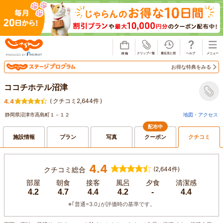
じゃらん
お得な特典をみる
ココチホテル沼津
(
クチコミ2,644件
)
4.4
静岡県沼津市高島町１－１２
地図・アクセス
配布中
施設情報
プラン
写真
クーポン
クチコミ
4.4
クチコミ総合
(2,644件)
部屋
朝食
接客
風呂
夕食
清潔感
4.2
4.7
4.4
4.2
-
4.4
※｢普通=3.0｣が評価時の基準です。