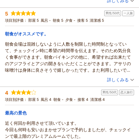
詳しくみる
なります。周辺環境も含め、出張で快適にお過ごしいただけた
宿泊時期：
2026年03月宿泊 (友達旅行)
投稿者：
てっちゃんさん
(男性/50代)
とのこと何よりです。
5
男性/50代
一人旅
宿泊プラン：
〔朝食付き〕最上階プレミアムツイン
ツイン
朝のみ
またのご利用を心よりお待ちしております。
項目別評価：
部屋 5
風呂 -
朝食 5
夕食 -
接客 5
清潔感 5
宿泊価格帯：
11,001～12,000円(大人一人あたり/税込)
フロント ギトマー
（返信日：2026/05/27）
朝食がオススメです。
ココチホテル沼津からの返信
てっちゃん 様
朝食会場は混雑しないように人数を制限した時間制となってい
この度はご宿泊いただき、また温かいご感想をお寄せいただき
て、チェックイン時に希望の時間帯を伝えます。そのため気分良
誠にありがとうございます。
く食事ができます。朝食バイキングの他に、希望すれば出来たて
立地やお部屋の広さ、設備につきましてご満足いただけたとの
のアジフライとアジの開きをいただくことができます。アサリの
こと、大変嬉しく拝見いたしました。
味噌汁は身体に良さそうで嬉しかったです。また利用したいで
今回はあいにくのお天気で高層階からの景色を十分にお楽しみ
す。
（投稿日：2026/05/23）
詳しくみる
いただけなかったとのことですが、ぜひ次回は晴れた日の眺望
もお楽しみいただければ幸いです。
宿泊時期：
2026年05月宿泊 (一人旅)
4
男性/50代
恋人旅行
投稿者：
つかちゃんさん (男性/50代)
またお越しいただける日を、スタッフ一同心よりお待ちしてお
宿泊プラン：
〔朝食付〕ビジネスシングル
項目別評価：
部屋 5
風呂 4
朝食 -
夕食 -
接客 4
セミダブル
清潔感 4
朝のみ
ります。
宿泊価格帯：
9,001～10,000円(大人一人あたり/税込)
フロント ギトマー
最高の景色
（返信日：2026/05/24）
ココチホテル沼津からの返信
近く何回か利用させて頂いています。
つかちゃん様
今回も何時も安いおまかせプランで予約しましたが、チェックイ
この度はご宿泊いただき、また嬉しいご感想をお寄せいただき
ンで最上階のプレミアムルームでした。