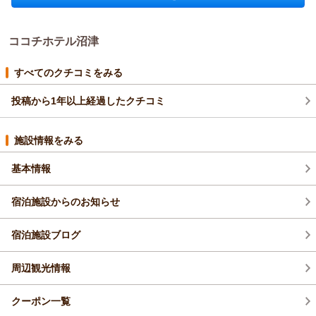
ココチホテル沼津からの返信
「またお世話になりたい」というお言葉を原動力に、これから
もいつお越しいただいても「選んで良かった」と感じていただ
やっちゃん 様
けるホテルであり続けられるよう、サービス向上に努めてまい
ココチホテル沼津
いつも当ホテルをご利用いただき、本当にありがとうございま
ります。
す。また、お忙しい中で、私どものために大切なご意見を届け
atuo様の次回のお帰りを、スタッフ一同心より楽しみにお待ち
てくださったことに、心より感謝申し上げます。
すべてのクチコミをみる
申し上げております。
前回の滞在を気に入っていただき、今回またお越しくださった
フロント 志食
にもかかわらず、フロントスタッフの気の緩んだ行動で、とて
投稿から1年以上経過したクチコミ
も残念な思いをさせてしまい大変申し訳ございませんでした。
（返信日：2026/05/29）
「もったいない」と仰ってくださったお言葉を重く受け止め、
施設情報をみる
いつでもお客さまを心地よくお迎えできるよう、フロントの接
客と意識をすぐに改めました。
基本情報
そのような中で、翌朝の朝食やスタッフの対応、チェックアウ
トの際の対応について「良かった」と言っていただけて、本当
宿泊施設からのお知らせ
に救われる思いです。スタッフ一同、嬉しさ半分、身が引き締
まる思い半分で読ませていただきました。
やっちゃん様の仰る通り、誰が対応しても「やっぱりここのホ
宿泊施設ブログ
テルはいいね」と感じていただけるよう、全員で心のこもった
おもてなしを目指してまいります。
周辺観光情報
もしまた機会がございましたら、気持ちよくお過ごしいただけ
る姿でお迎えさせてください。
クーポン一覧
スタッフ一同、心よりお待ちしております。