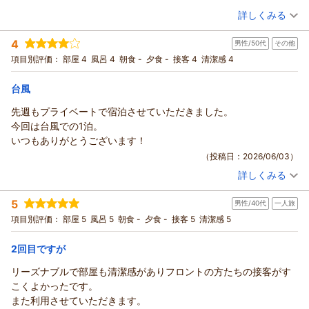
上げます。
でも部屋の清潔感は変わらず綺麗です。
（投稿日：2026/06/08）
スタッフ一同、再びお迎えできますことを心よりお待ちしてお
詳しくみる
お部屋のベッド間隔につきまして、少し手狭に感じられたとの
駅前ですが電車も前回と同じく気になりませんでした。
ります。
こと、貴重なご意見をありがとうございます。靴を脱いで我が
宿泊時期：
2026年06月宿泊 (家族旅行)
雨で出掛けるときも傘を用意してもらったりと、前回と同じくス
フロント 志食
4
男性/50代
その他
投稿者：
家のようにリラックスできる空間や、セパレートタイプのお風
sigeさん
(男性/50代)
タッフさんの対応もとても良かったです。
（返信日：2026/06/13）
宿泊プラン：
〔朝食付き〕素足でくつろげる畳敷きの和モダンなツイン
項目別評価：
部屋 4
風呂 4
朝食 -
夕食 -
接客 4
清潔感 4
呂・トイレなど、快適にお過ごしいただけたようで安心いたし
ツイン
朝のみ
ました。
宿泊価格帯：
6,001～7,000円(大人一人あたり/税込)
台風
そして何より、当店の自慢である朝食をご堪能いただけて感激
しております。
先週もプライベートで宿泊させていただきました。
ココチホテル沼津からの返信
沼津ならではの新鮮な「鯵のお刺身」、出来立て熱々の「鯵フ
今回は台風での1泊。
sige 様
ライ」や「干物」は、多くのお客様からご好評をいただいてい
いつもありがとうございます！
この度は2回目のご宿泊、誠にありがとうございました。
る自慢のメニューです。ご自身で仕上げていただく「静岡タル
（投稿日：2026/06/03）
また当館をお選びいただきましたこと、心より御礼申し上げま
タル」も、お嬢様とご一緒に楽しく美味しく召し上がっていた
詳しくみる
す。
だけたようで、調理スタッフも大変喜んでおります。
宿泊時期：
2026年06月宿泊 (その他)
朝食につきましては、ご飯の硬さやカレーの塩加減、しじみ汁
ぜひまた、美味しいお魚を食べに、そしてお嬢様との思い出を
投稿者：
atuoさん
(男性/50代)
5
のお味について貴重なご意見をお寄せいただきありがとうござ
男性/40代
一人旅
宿泊プラン：
作りに沼津へお越しください。
〔素泊り〕〔喫煙〕ユニバーサルデザインルーム 1室限定
います。いただいたお声は調理担当とも共有し、よりご満足い
ツイン
食事なし
項目別評価：
またのご来館を、スタッフ一同心よりお待ち申し上げておりま
部屋 5
風呂 5
朝食 -
夕食 -
接客 5
清潔感 5
宿泊価格帯：
ただける朝食をご提供できるよう改善に努めてまいります。
5,001～6,000円(大人一人あたり/税込)
す。
また、お部屋のシャワーにつきましてもご不便をおかけし申し
2回目ですが
フロント 志食
ココチホテル沼津からの返信
訳ございません。
（返信日：2026/06/10）
リーズナブルで部屋も清潔感がありフロントの方たちの接客がす
早急に設備の状態を確認し、快適にご利用いただけるよう対応
atuo 様
こくよかったです。
いたします。
この度もご宿泊いただき、誠にありがとうございます。
また利用させていただきます。
そのような中でも、お部屋の清潔感やスタッフの対応について
先週に続き、再びお越しいただけたことを大変嬉しく思ってお