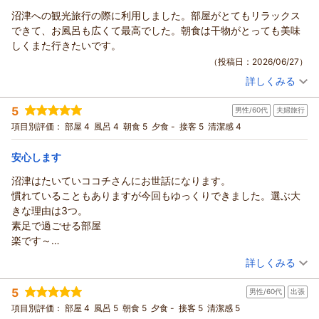
ココチホテル沼津からの返信
ち申し上げております。
また沼津へお越しの際は、ぜひ当ホテルをご利用ください。ス
沼津への観光旅行の際に利用しました。部屋がとてもリラックス
ココチホテル沼津 志食
タッフ一同、心よりお待ちしております。
くう 様
できて、お風呂も広くて最高でした。朝食は干物がとっても美味
フロント ギトマー
この度は2度目のご利用、誠にありがとうございます。
（返信日：2026/07/06）
しくまた行きたいです。
お部屋の広さや清潔感についてお褒めのお言葉をいただき、大
（返信日：2026/07/05）
（投稿日：2026/06/27）
変嬉しく思います。快適にお過ごしいただけたようで、スタッ
詳しくみる
フ一同安心いたしました。
宿泊時期：
2026年06月宿泊 (夫婦旅行)
また、周辺の飲食店も便利にご利用いただけたとのこと、何よ
投稿者：
kytkさん
(男性/30代)
5
男性/60代
夫婦旅行
宿泊プラン：
【満車の日限定】〔朝食付き〕素足でくつろげるリラックスツ
りです。
イン
ツイン
朝のみ
項目別評価：
部屋 4
風呂 4
朝食 5
夕食 -
接客 5
清潔感 4
今後もより快適にお過ごしいただけるよう努めてまいりますの
宿泊価格帯：
12,001～13,000円(大人一人あたり/税込)
で、またお近くへお越しの際はぜひ
安心します
ご利用ください。スタッフ一同、心よりお待ちしております。
ココチホテル沼津からの返信
フロント ギトマー
沼津はたいていココチさんにお世話になります。
kytk 様
（返信日：2026/07/05）
慣れていることもありますが今回もゆっくりできました。選ぶ大
この度は当館をご利用いただき、また心温まる口コミをお寄せ
きな理由は3つ。
いただき誠にありがとうございます。
素足で過ごせる部屋
沼津観光のご滞在先として当館をお選びいただき、お部屋やお
楽です～
風呂でゆっくりとおくつろぎいただけたとのこと、大変嬉しく
入浴剤を入れて入れるお風呂
（投稿日：2026/06/22）
詳しくみる
拝読いたしました。
助かります～
また、朝食の干物もお気に召していただけたようで何よりでご
宿泊時期：
2026年06月宿泊 (夫婦旅行)
朝食が美味い。
5
ざいます。地元ならではの味を楽しんでいただけたことは、私
男性/60代
出張
投稿者：
そーすけさん
(男性/60代)
特に揚げたてアジフライと焼きたてのアジが食べられる！この２
宿泊プラン：
【じゃらんスペシャルウィーク】〔朝食付〕素足でくつろげる
どもにとっても大きな喜びです。
項目別評価：
部屋 4
風呂 5
朝食 5
夕食 -
接客 5
清潔感 5
つは特に楽しみにしています。港に行ってもこちらで食べられる