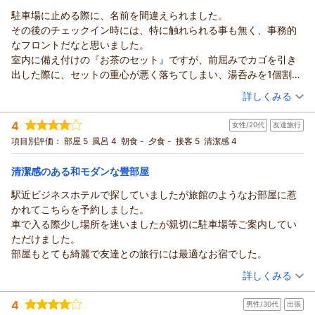
ココチホテル沼津からの返信
フロント ギトマ-
（返信日：2026/06/03）
駐車場に止める際に、名前を間違えられました。
レオ 様
（返信日：2026/06/03）
その後のチェックイン時には、特に触れられる事も無く、事務的
いつも当ホテルをご利用いただき、誠にありがとうございま
なフロントだなと思いました。
す。また、お忙しい出張の合間に大変励みになるご感想をお寄
室内に備え付けの『お茶のセット』ですが、前屈みでカゴを引き
せいただき、重ねて御礼申し上げます。
出した際に、セットの重心が悪く落ちてしまい、湯呑みを1個割っ
館内の清潔感についてお褒めいただき、大変嬉しく光栄に思い
てしまいましたが、その後は割れた1個だけを交換に来ました。本
（投稿日：2026/05/28）
詳しくみる
ます。お仕事の疲れを少しでも癒していただけたのであれば、
来ならカゴの中にも破片がある事を想定して、セットごと交換す
私どもにとってもこれ以上の喜びはございません。
宿泊時期：
2026年05月宿泊 (出張)
るのが本来のサービス業だと思います。色々な面でプロらしから
4
「また利用させていただきます」というお言葉は、スタッフ一
女性/20代
友達旅行
投稿者：
森の熊さん
(男性/60代)
ぬホテルでした。
宿泊プラン：
〔朝食付き〕素足でくつろげるリラックスダブル シングルユ
同にとって何よりの原動力となります。
項目別評価：
部屋 5
風呂 4
朝食 -
夕食 -
接客 5
清潔感 4
ース（眺望なし）
ダブル
朝のみ
またのご来館を、スタッフ一同心よりお待ちしております。
宿泊価格帯：
8,001～9,000円(大人一人あたり/税込)
時節柄、お身体に気をつけてお仕事頑張ってください。
清潔感のある和モダンな畳部屋
フロント 志食
駅近ビジネスホテルで探していましたが旅館のようなお部屋に惹
ココチホテル沼津からの返信
（返信日：2026/06/01）
かれてこちらを予約しました。
森の熊様
車で入る際少し場所を迷いましたが親切に駐車場等ご案内してい
この度は、当ホテルにご宿泊いただき、誠にありがとうござい
ただけました。
ました。また、お忙しい時間を割いて、貴重なご意見をお寄せ
部屋もとても綺麗で友達との旅行には最適なお宿でした。
いただきましたこと、重ねて御礼申し上げます。まずは、お車
（投稿日：2026/05/25）
の駐車に際しまして、大切なお名前をお間違えするという、大
詳しくみる
変失礼な対応がございましたことを深くお詫び申し上げます。
宿泊時期：
2026年04月宿泊 (友達旅行)
さらに、その後のチェックイン時におきましても、連携が上手
4
男性/30代
出張
投稿者：
あみさん
(女性/20代)