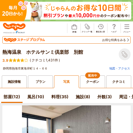
じゃらん
お得な特典をみる
熱海温泉 ホテルサンミ倶楽部 別館
(
クチコミ1,431件
)
3.9
静岡県熱海市東海岸町１４－６６
地図・アクセス
配布中
施設情報
プラン
写真
クーポン
クチコミ
部屋(12)
風呂(10)
料理(35)
施設(8)
外観(3)
周辺・景