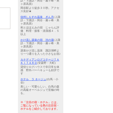
訪・下諏訪・岡谷・霧ヶ峰・美
ヶ原高原)
岡谷駅より徒歩３０秒。アクセ
ス良好★
信州しもすわ温泉 ぎん月
(上諏
訪・下諏訪・岡谷・霧ヶ峰・美
ヶ原高原)
和とほほえみの宿 じゃらん評
価 料理・接客・清潔感４．５
以上
かけ流し源泉の宿 渋の湯
(上諏
訪・下諏訪・岡谷・霧ヶ峰・美
ヶ原高原)
源泉かけ流し温泉 諏訪湖畔よ
り一つ通りを入った小さなお宿♪
カナディアンログコテージＴＡ
ＫＩＴＡＲＯ
(安曇野・大町)
貸切りログハウスで非日常を体
感 野外バーベキューも好評で
す
ホテル ラ ネージュ
(白馬・小
谷)
美しい・可愛らしい。白馬の森
の高級オーベルジュで至極の時
を。
※「注目の宿・ホテル」とは、
ご覧になっている県の注目宿・
ホテルをご紹介しております。