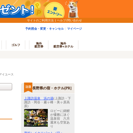
サイトのご利用方法
ヘルプ/問い合わせ
予約照会・変更・キャンセル
マイページ
海外
海外
ゴルフ
航空券
航空券+ホテル
デイユース
長野県の宿・ホテル[PR]
上諏訪温泉 浜の湯
(上諏訪・下
諏訪・岡谷・霧ヶ峰・美ヶ原高
原)
ロビーに錦鯉
が優雅に泳ぐ
温泉宿 六月
週末も空室あ
り