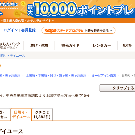
 ～日本最大級の宿・ホテル予約サイト～
ログイン
会員登録
お得な特典をみる
ゃらんパック
遊び・体験
観光ガイド
レンタカー
航空券
（交通＋宿泊）
日帰り・デイユース
峰・美ヶ原高原
>
上諏訪・下諏訪・岡谷・霧ヶ峰・美ヶ原高原
>
ルーピアイン南湖
> 日帰り・
クリップする
分。中央自動車道諏訪ICより上諏訪温泉方面へ車で15分
図・
日帰り・
クチコミ
セス
デイユース
(1,382件)
デイユース