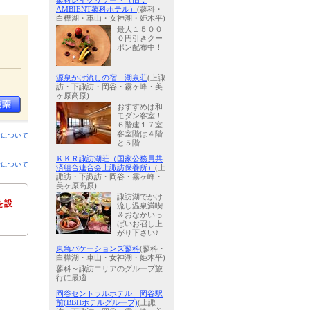
蓼科レイクリゾート（旧：
AMBIENT蓼科ホテル）
(蓼科・
白樺湖・車山・女神湖・姫木平)
最大１５００
０円引きクー
ポン配布中！
源泉かけ流しの宿 湖泉荘
(上諏
訪・下諏訪・岡谷・霧ヶ峰・美
ヶ原高原)
おすすめは和
モダン客室！
６階建１７室
客室階は４階
ンについて
と５階
ＫＫＲ諏訪湖荘（国家公務員共
金について
済組合連合会上諏訪保養所）
(上
諏訪・下諏訪・岡谷・霧ヶ峰・
美ヶ原高原)
諏訪湖でかけ
を設
流し温泉満喫
＆おなかいっ
ぱいお召し上
がり下さい♪
東急バケーションズ蓼科
(蓼科・
白樺湖・車山・女神湖・姫木平)
蓼科～諏訪エリアのグループ旅
行に最適
岡谷セントラルホテル 岡谷駅
前(BBHホテルグループ)
(上諏