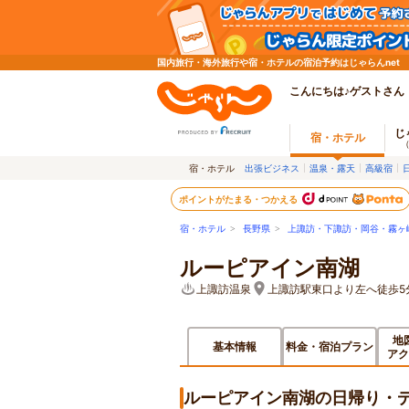
国内旅行・海外旅行や宿・ホテルの宿泊予約はじゃらんnet
こんにちは♪ゲストさん
じ
宿・ホテル
宿・ホテル
出張ビジネス
温泉・露天
高級宿
ポイントがたまる・つかえる
宿・ホテル
>
長野県
>
上諏訪・下諏訪・岡谷・霧ヶ
ルーピアイン南湖
上諏訪温泉
上諏訪駅東口より左へ徒歩5
地
基本情報
料金・宿泊プラン
アク
ルーピアイン南湖の日帰り・