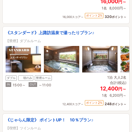
16,000
円～
1名
8,000円～
2
ポイント
%
320
16,000スコア～
ポイント～
《スタンダード》上諏訪温泉で湯ったりプラン♪
【禁煙】ダブルルーム
1泊
大人2名
ダブル
朝のみ
禁煙ルーム
合計(税込)
IN
OUT
15:00～
～11:00
12,400
円～
1名
6,200円～
2
ポイント
%
248
12,400スコア～
ポイント～
《じゃらん限定》 ポイントUP！ 10％プラン♪
【喫煙】ツインルーム