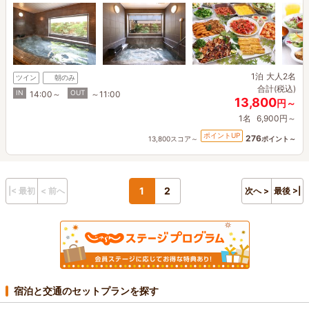
1泊
大人2名
ツイン
朝のみ
合計(税込)
IN
OUT
14:00～
～11:00
13,800
円～
1名
6,900円～
ポイントUP
276
13,800スコア～
ポイント～
1
2
|< 最初
< 前へ
次へ >
最後 >|
宿泊と交通のセットプランを探す