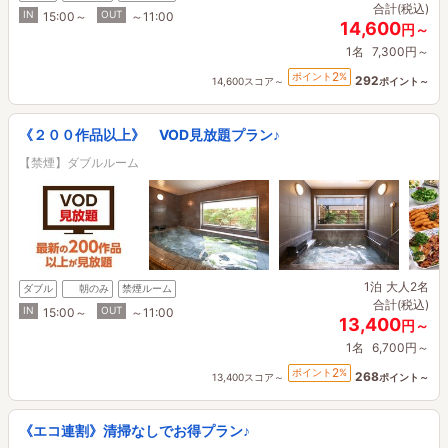
合計(税込)
IN
OUT
15:00～
～11:00
14,600
円～
1名
7,300円～
2
ポイント
%
292
14,600スコア～
ポイント～
《２００作品以上》 VOD見放題プラン♪
【禁煙】ダブルルーム
1泊
大人2名
ダブル
朝のみ
禁煙ルーム
合計(税込)
IN
OUT
15:00～
～11:00
13,400
円～
1名
6,700円～
2
ポイント
%
268
13,400スコア～
ポイント～
《エコ連割》清掃なしでお得プラン♪