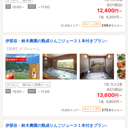
ダブル
朝のみ
合計(税込)
IN
OUT
15:00～
～11:00
12,400
円～
1名
6,200円～
2
ポイント
%
248
12,400スコア～
ポイント～
伊那谷・鈴木農園の熟成りんごジュース１本付きプラン♪
【禁煙】ダブルルーム
1泊
大人2名
ダブル
朝のみ
禁煙ルーム
合計(税込)
IN
OUT
15:00～
～11:00
13,600
円～
1名
6,800円～
2
ポイント
%
272
13,600スコア～
ポイント～
伊那谷・鈴木農園の熟成りんごジュース１本付きプラン♪