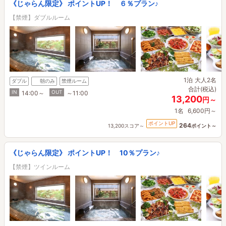
《じゃらん限定》 ポイントUP！ ６％プラン♪
【禁煙】ダブルルーム
1泊
大人2名
ダブル
朝のみ
禁煙ルーム
合計(税込)
IN
OUT
14:00～
～11:00
13,200
円～
1名
6,600円～
ポイントUP
264
13,200スコア～
ポイント～
《じゃらん限定》 ポイントUP！ 10％プラン♪
【禁煙】ツインルーム