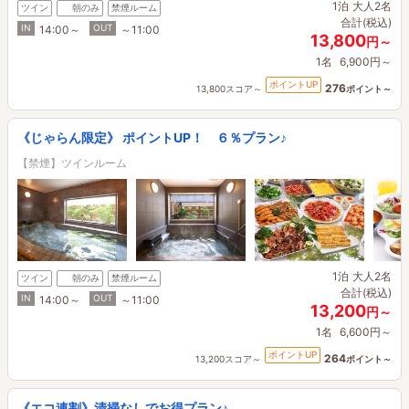
1泊
大人2名
ツイン
朝のみ
禁煙ルーム
合計(税込)
IN
OUT
14:00～
～11:00
13,800
円～
1名
6,900円～
ポイントUP
276
13,800スコア～
ポイント～
《じゃらん限定》 ポイントUP！ ６％プラン♪
【禁煙】ツインルーム
1泊
大人2名
ツイン
朝のみ
禁煙ルーム
合計(税込)
IN
OUT
14:00～
～11:00
13,200
円～
1名
6,600円～
ポイントUP
264
13,200スコア～
ポイント～
《エコ連割》清掃なしでお得プラン♪