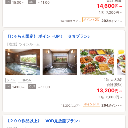
合計(税込)
IN
OUT
15:00～
～11:00
14,600
円～
1名
7,300円～
2
ポイント
%
292
14,600スコア～
ポイント～
《じゃらん限定》 ポイントUP！ ６％プラン♪
【喫煙】ツインルーム
1泊
大人2名
ツイン
朝のみ
合計(税込)
IN
OUT
14:00～
～11:00
13,200
円～
1名
6,600円～
ポイントUP
264
13,200スコア～
ポイント～
《２００作品以上》 VOD見放題プラン♪