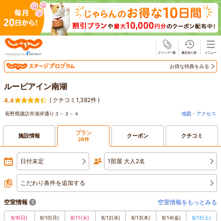
じゃらん
お得な特典をみる
ルーピアイン南湖
(
クチコミ1,382件
)
4.4
長野県諏訪市湖岸通り３－３－４
地図・アクセス
プラン
施設情報
クーポン
クチコミ
28件
日付未定
1部屋 大人2名
こだわり条件を追加する
空室情報
空室情報をもっとみる
8/9
(日)
8/10
(月)
8/11
(火)
8/12
(水)
8/13
(木)
8/14
(金)
8/15
(土)