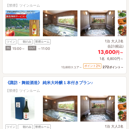
【禁煙】ツインルーム
1泊
大人2名
ツイン
朝のみ
禁煙ルーム
合計(税込)
IN
OUT
15:00～
～11:00
13,600
円～
1名
6,800円～
2
ポイント
%
272
13,600スコア～
ポイント～
《諏訪・舞姫酒造》 純米大吟醸１本付きプラン♪
【禁煙】ツインルーム
1泊
大人2名
ツイン
朝のみ
禁煙ルーム