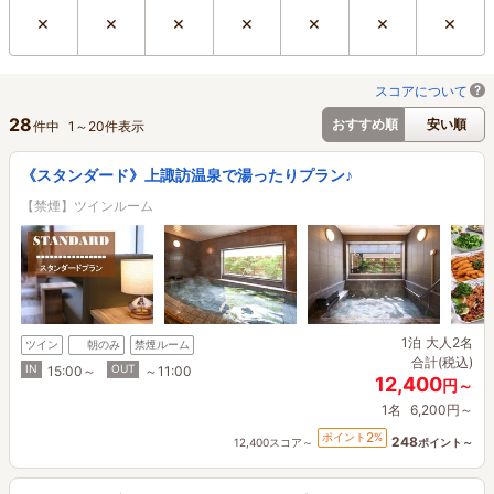
×
×
×
×
×
×
×
スコアについて
28
おすすめ順
安い順
件中
1
～
20
件表示
《スタンダード》上諏訪温泉で湯ったりプラン♪
【禁煙】ツインルーム
1泊
大人2名
ツイン
朝のみ
禁煙ルーム
合計(税込)
IN
OUT
15:00～
～11:00
12,400
円～
1名
6,200円～
2
ポイント
%
248
12,400スコア～
ポイント～