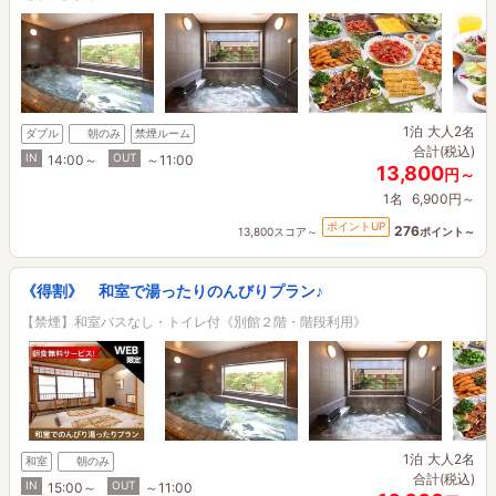
1泊
大人2名
ダブル
朝のみ
禁煙ルーム
合計(税込)
IN
OUT
14:00～
～11:00
13,800
円～
1名
6,900円～
ポイントUP
276
13,800スコア～
ポイント～
《得割》 和室で湯ったりのんびりプラン♪
【禁煙】和室バスなし・トイレ付《別館２階・階段利用》
1泊
大人2名
和室
朝のみ
合計(税込)
IN
OUT
15:00～
～11:00