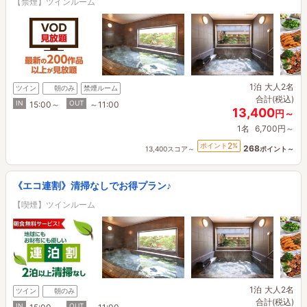
【禁煙】ツインルーム
1泊
大人2名
ツイン
朝のみ
禁煙ルーム
合計(税込)
IN
OUT
15:00～
～11:00
13,400
円～
1名
6,700円～
2
ポイント
%
268
13,400スコア～
ポイント～
《エコ連割》清掃なしでお得プラン♪
【喫煙】ツインルーム
1泊
大人2名
ツイン
朝のみ
合計(税込)
IN
OUT