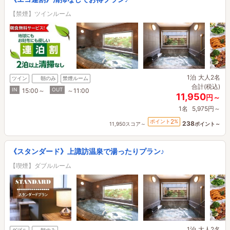
【禁煙】ツインルーム
1泊
大人2名
ツイン
朝のみ
禁煙ルーム
合計(税込)
IN
OUT
15:00～
～11:00
11,950
円～
1名
5,975円～
2
ポイント
%
238
11,950スコア～
ポイント～
《スタンダード》上諏訪温泉で湯ったりプラン♪
【喫煙】ダブルルーム
1泊
大人2名