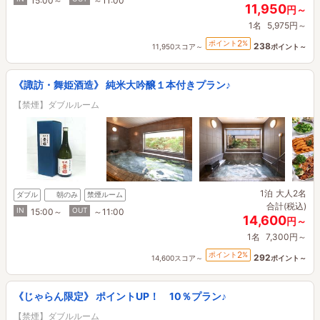
15:00～
～11:00
11,950
円～
1名
5,975円～
2
ポイント
%
238
11,950スコア～
ポイント～
《諏訪・舞姫酒造》 純米大吟醸１本付きプラン♪
【禁煙】ダブルルーム
1泊
大人2名
ダブル
朝のみ
禁煙ルーム
合計(税込)
IN
OUT
15:00～
～11:00
14,600
円～
1名
7,300円～
2
ポイント
%
292
14,600スコア～
ポイント～
《じゃらん限定》 ポイントUP！ 10％プラン♪
【禁煙】ダブルルーム