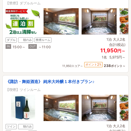
【禁煙】ダブルルーム
1泊
大人2名
ダブル
朝のみ
禁煙ルーム
合計(税込)
IN
OUT
15:00～
～11:00
11,950
円～
1名
5,975円～
2
ポイント
%
238
11,950スコア～
ポイント～
《諏訪・舞姫酒造》 純米大吟醸１本付きプラン♪
【喫煙】ツインルーム
1泊
大人2名
ツイン
朝のみ