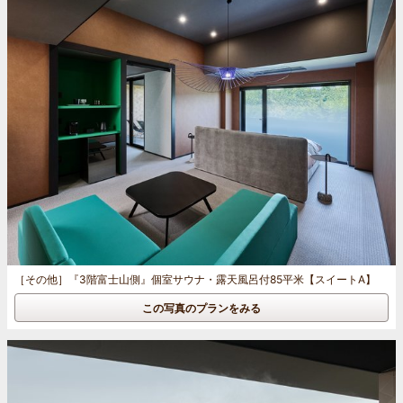
［その他］
『3階富士山側』個室サウナ・露天風呂付85平米【スイートA】
この写真のプランをみる