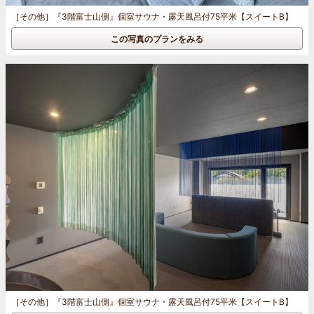
［その他］
『3階富士山側』個室サウナ・露天風呂付75平米【スイートB】
この写真のプランをみる
［その他］
『3階富士山側』個室サウナ・露天風呂付75平米【スイートB】