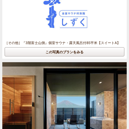
［その他］
『3階富士山側』個室サウナ・露天風呂付85平米【スイートA】
この写真のプランをみる