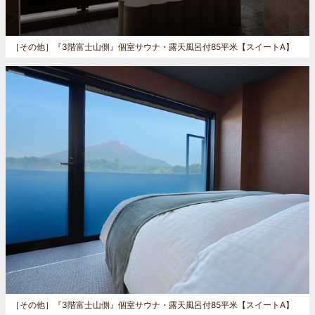
［その他］
『3階富士山側』個室サウナ・露天風呂付85平米【スイートA】
［その他］
『3階富士山側』個室サウナ・露天風呂付85平米【スイートA】