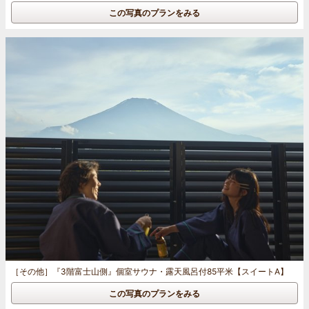
この写真のプランをみる
［その他］
『3階富士山側』個室サウナ・露天風呂付85平米【スイートA】
この写真のプランをみる