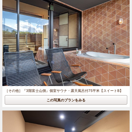
［その他］
『3階富士山側』個室サウナ・露天風呂付75平米【スイートB】
この写真のプランをみる