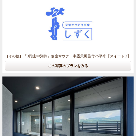
［その他］
『3階山中湖側』個室サウナ・半露天風呂付75平米【スイートC】
この写真のプランをみる