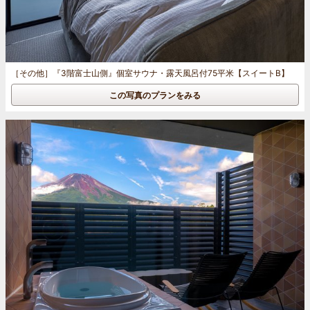
［その他］
『3階富士山側』個室サウナ・露天風呂付75平米【スイートB】
この写真のプランをみる