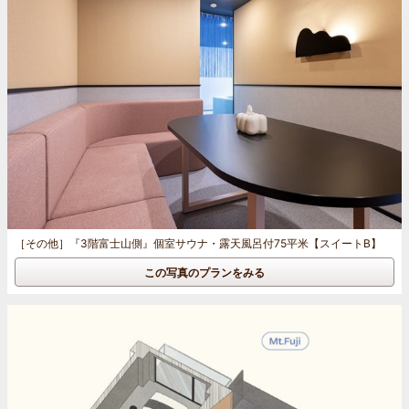
［その他］
『3階富士山側』個室サウナ・露天風呂付75平米【スイートB】
この写真のプランをみる