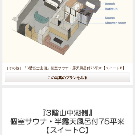
［その他］
『3階富士山側』個室サウナ・露天風呂付75平米【スイートB】
この写真のプランをみる