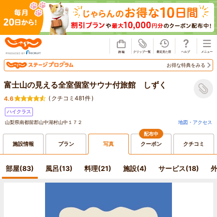
じゃらん
お得な特典をみる
富士山の見える全室個室サウナ付旅館 しずく
(
クチコミ481件
)
4.6
ハイクラス
山梨県南都留郡山中湖村山中１７２
地図・アクセス
配布中
施設情報
プラン
写真
クーポン
クチコミ
部屋(83)
風呂(13)
料理(21)
施設(4)
サービス(18)
外