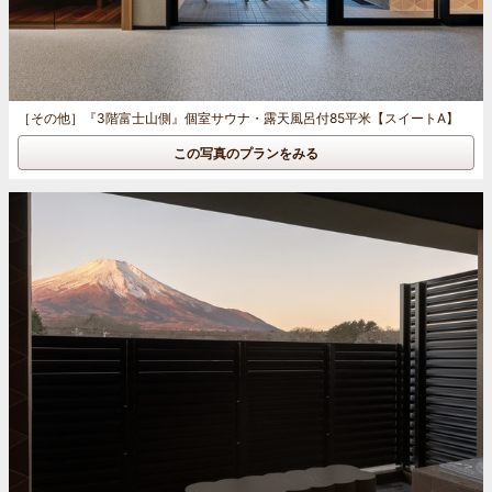
［その他］
『3階富士山側』個室サウナ・露天風呂付85平米【スイートA】
この写真のプランをみる