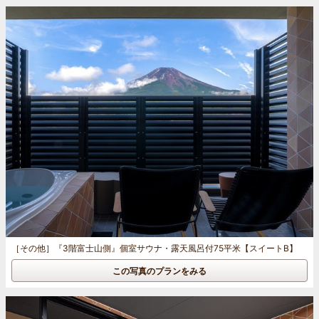
［その他］
『3階富士山側』個室サウナ・露天風呂付75平米【スイートB】
この写真のプランをみる