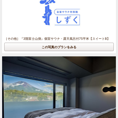
［その他］
『3階富士山側』個室サウナ・露天風呂付75平米【スイートB】
この写真のプランをみる