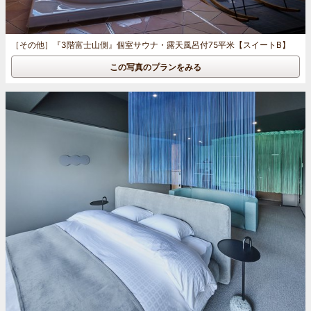
［その他］
『3階富士山側』個室サウナ・露天風呂付75平米【スイートB】
この写真のプランをみる