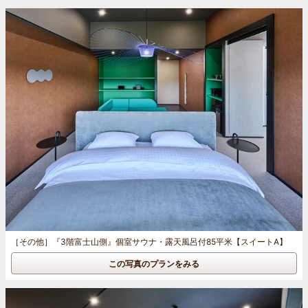
［その他］
『3階富士山側』個室サウナ・露天風呂付85平米【スイートA】
この写真のプランをみる