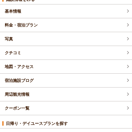
基本情報
2026年9月(4)
新プラン (52)
料金・宿泊プラン
2026年8月(4)
新メニュー・新製品 (1)
写真
2026年7月(4)
新オープン・リニューアル (1)
クチコミ
館内メンテナンス (1)
地図・アクセス
その他 (1)
宿泊施設ブログ
じゃらん限定 (1)
周辺観光情報
お得情報 (27)
クーポン一覧
日帰り・デイユースプランを探す