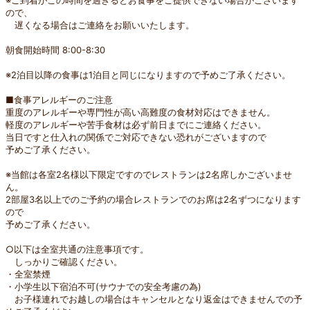
※ご到着がこの時間を過ぎるとお食事をご提供できない場合がございます
ので、
遅くなる場合はご連絡をお願いいたします。
朝食開始時間 8:00-8:30
※2泊目以降の食事は1泊目と同じになりますので予めご了承ください。
■食事アレルギーのご注意
重度のアレルギーや専門性が高い高難度の食材対応はできません。
軽度のアレルギーや苦手食材は必ず前日までにご連絡ください。
当日ですと仕入れの関係でご対応できない恐れがございますので
予めご了承ください。
※当館は各室2名様以下限定ですのでレストランは2名席しかございませ
ん。
2部屋3名以上でのご予約の場合レストランでのお席は2名ずつになります
ので
予めご了承ください。
○以下は全室共通の注意事項です。
しっかりご確認ください。
・全室禁煙
・小学生以下宿泊不可(サウナでの安全考慮の為)
お子様連れでお越しの場合はキャンセルとなり返金はできませんでの予