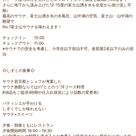
さらに地下から汲み上げた12-15度の富士山湧き水を全室から掛け流し可
能♪
最高のサウナ、富士山湧き水の水風呂、山中湖の空気、富士山・山中湖の
眺望で
No.1富士山サウナを味わえます！
チェックイン 15:00
チェックアウト 11:00
※サウナでの安全を考慮し、小学生以下宿泊不可。各部屋2名以下のみの宿
泊
◇しずくの食事◇
サウナ若旦那とシェフが考案した
サウナ旅館ならではの"ととのう”洋コース料理
約8品をご提供(時期や仕入れ状況により品数の変更有)
パティシエが手がける
しずくでしか味わえない
サウナ×スイーツ
夕食・朝食ともにレストラン
夕食開始時間 18:00～19:30