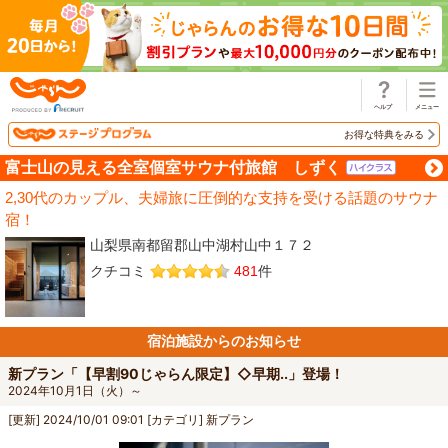
じゃらん
お得な特典をみる
富士山の見える全室個室サウナ付旅館 しずく
2,30代のカップル、夫婦旅に圧倒的な支持を受ける話題のサウナ
宿！
山梨県南都留郡山中湖村山中１７２
クチコミ
481
件
宿泊施設からのお知らせ
新プラン「【早割90じゃらん限定】◇早期..」登場！
2024年10月1日（火）～
[更新]
2024/10/01 09:01
[カテゴリ]
新プラン