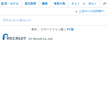
宿・ホテル
鹿児島県
離島
奄美大島
Ｓｏｌ ｅ Ｍａｒ
ク
このページのTOPへ
▲
プライバシーポリシー
表示：
スマートフォン版
PC版
(C) Recruit Co., Ltd.