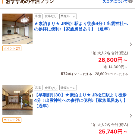
おすすめの宿泊プラン
スコアについて
和室
食事なし
禁煙ルーム
★素泊まり★ JR松江駅より徒歩4分！出雲神社へ
の参拝に便利♪【家族風呂あり】（通年）
2
ポイント
%
1泊 大人2名 合計(税込)
28,600円～
1名 14,300円～
572
28,600
ポイント～たまる
スコア～たまる
和室
食事なし
禁煙ルーム
【早期割引30】★素泊まり★ JR松江駅より徒歩
4分！出雲神社への参拝に便利♪【家族風呂あり】
（通年）
2
ポイント
%
1泊 大人2名 合計(税込)
25,740円～