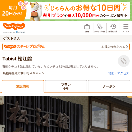
じゃらん
ゲスト
さん
お得な特典をみる
Tabist 松江館
有効クチコミ数に達していないためクチコミ評価は表示しておりません。
島根県松江市朝日町４９４－５
地図・アクセス
プラン
施設情報
クーポン
6件