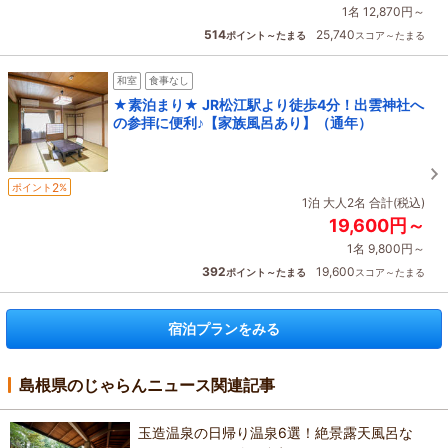
1名 12,870円～
514
25,740
ポイント～たまる
スコア～たまる
和室
食事なし
★素泊まり★ JR松江駅より徒歩4分！出雲神社へ
の参拝に便利♪【家族風呂あり】（通年）
2
ポイント
%
1泊 大人2名 合計(税込)
19,600円～
1名 9,800円～
392
19,600
ポイント～たまる
スコア～たまる
宿泊プランをみる
島根県のじゃらんニュース関連記事
玉造温泉の日帰り温泉6選！絶景露天風呂な