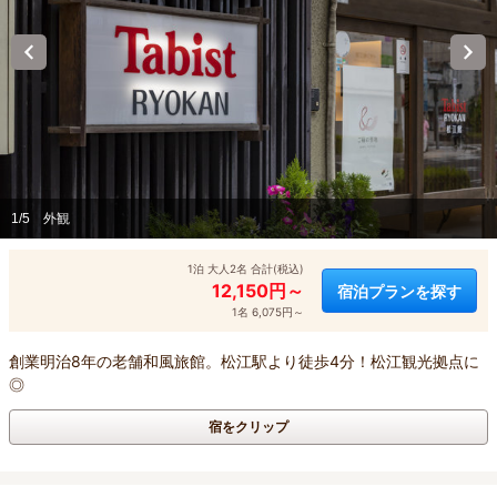
1/5
外観
1泊 大人2名 合計(税込)
12,150円～
宿泊プランを探す
1名 6,075円～
創業明治8年の老舗和風旅館。松江駅より徒歩4分！松江観光拠点に
◎
宿をクリップ