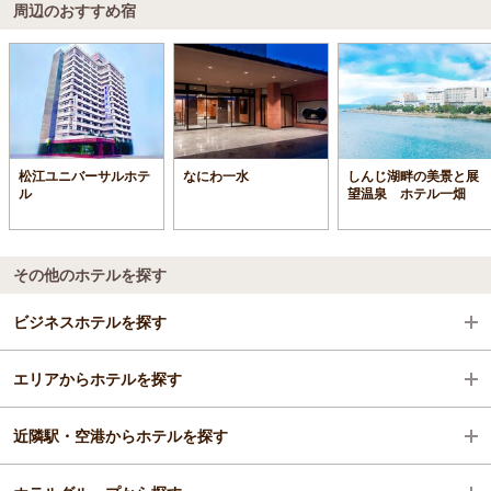
周辺のおすすめ宿
松江ユニバーサルホテ
なにわ一水
しんじ湖畔の美景と展
ル
望温泉 ホテル一畑
その他のホテルを探す
ビジネスホテルを探す
エリアからホテルを探す
島根県
近隣駅・空港からホテルを探す
松江・安来・玉造・奥出雲
島根県