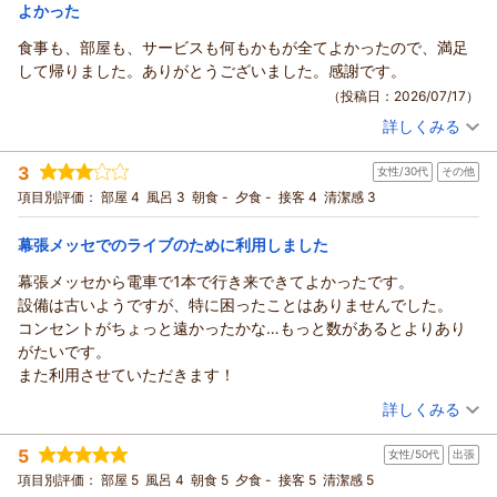
宿泊価格帯：
10,001～11,000円(大人一人あたり/税込)
よかった
食事も、部屋も、サービスも何もかもが全てよかったので、満足
市原マリンホテルからの返信
して帰りました。ありがとうございました。感謝です。
この度も市原マリンホテルにご宿泊いただき、誠にありがとう
（投稿日：2026/07/17）
ございます。
詳しくみる
お忙しい中貴重なご意見を頂きましてありがとうございます。
宿泊時期：
2026年07月宿泊 (一人旅)
お褒めの言葉をいただきまして、スタッフ一同大変嬉しく思っ
投稿者：
はなちゃんさん
(男性/60代)
3
ております。
女性/30代
その他
宿泊プラン：
【じゃらんスペシャルウィーク】朝食付/大好評和洋朝食バイキ
ング！しっかり食べて1日の活力をチャージ2607
ご朝食のお料理につきましては、食材のロスを少しでも出さな
シングル
朝のみ
項目別評価：
部屋 4
風呂 3
朝食 -
夕食 -
接客 4
清潔感 3
宿泊価格帯：
いよう行っており無いメニュー
8,001～9,000円(大人一人あたり/税込)
などございましたら、スタッフへお声掛けいただきましたらご
幕張メッセでのライブのために利用しました
市原マリンホテルからの返信
用意させていただきます。
幕張メッセから電車で1本で行き来できてよかったです。
お客様へはご不便をお掛け致しますが、ご理解とご協力のほど
この度は市原マリンホテルへご宿泊頂き、誠にありがとうござ
設備は古いようですが、特に困ったことはありませんでした。
よろしくお願いいたします。
います。
コンセントがちょっと遠かったかな…もっと数があるとよりあり
これからも、より快適にお過ごしいただけるホテルを目指し、
お褒めの言葉を頂きまして、スタッフ一同大変嬉しく思ってお
がたいです。
精進して参ります。
ります。
また利用させていただきます！
またのご利用を心よりお待ち申し上げております。
これからも、より快適にお過ごし頂けるホテルを目指し精進し
（投稿日：2026/07/16）
副支配人 大西
詳しくみる
て参ります。
またのご利用を心よりお待ち申し上げます。
（返信日：2026/07/23）
宿泊時期：
2026年07月宿泊 (その他)
5
フロント 小川
女性/50代
出張
投稿者：
すずさん
(女性/30代)
宿泊プラン：
【じゃらんスペシャルウィーク】素泊/各地へのアクセスも便
項目別評価：
部屋 5
風呂 4
朝食 5
夕食 -
接客 5
清潔感 5
（返信日：2026/07/21）