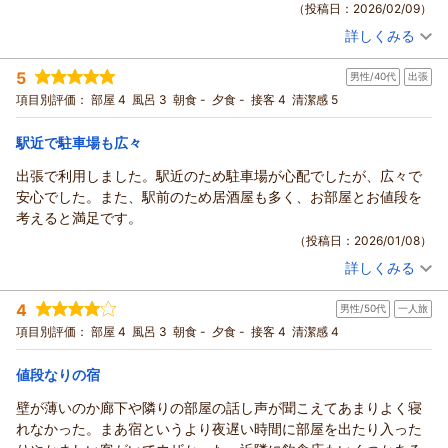
（投稿日：2026/02/09）
建物の年季につきましては率直なご感想をお寄せいただき、あ
詳しくみる
りがとうございます。快適にお休みいただけたご様子を拝見
宿泊時期：
2026年01月宿泊 (出張)
し、安心いたしました。テレビのサイズにつきましては、今後
投稿者：
たかちゃんさん
(男性/20代)
5
の設備改善の参考とさせていただきます。
男性/40代
出張
宿泊プラン：
じゃらん限定【デラックスシングル（禁煙）・朝食付】ポイン
ト10％★＆朝食バイキング付でお得に滞在！
また、チェックイン時のスタッフ対応やコーヒードリンクサー
シングル
朝のみ
項目別評価：
部屋 4
風呂 3
朝食 -
夕食 -
接客 4
清潔感 5
宿泊価格帯：
ビスについてお褒めのお言葉を頂戴し、大変嬉しく思います。
10,001～11,000円(大人一人あたり/税込)
スタッフにとりまして何よりの励みでございます。
駅近で駐車場も広々
市原マリンホテルからの返信
当ホテルは市原市内に位置しており、周辺には飲食店や商業施
出張で利用しました。駅近のため駐車場が心配でしたが、広々で
設も多く、便利にご利用いただける立地となっております。ご
この度は、市原マリンホテルをご利用頂き誠にありがとうござ
安心でした。また、駅前のため居酒屋も多く、お部屋とお値段を
滞在中にご不便がなかったとのこと、何よりでございます。
います。
考えると満足です。
朝食につきまして「美味しかった」とのお言葉をありがとうご
お褒めの言葉を頂きまして、スタッフ一同大変嬉しく思ってお
（投稿日：2026/01/08）
ざいます。今後もご満足いただけるよう努めてまいります。
ります。
またのご来館をスタッフ一同、心よりお待ち申し上げておりま
詳しくみる
これからも、より快適にお過ごし頂けるホテルを目指して参り
宿泊時期：
2025年12月宿泊 (出張)
す。
ます。
投稿者：
よんよんさん
(男性/40代)
4
フロント 武下
男性/50代
一人旅
宿泊プラン：
【じゃらんのお得な10日間】素泊/アクセス抜群！ビジネスに
またのご利用を心よりお待ちしております。
も観光にも好立地なホテルで快適な滞在を♪
シングル
食事なし
項目別評価：
部屋 4
風呂 3
朝食 -
夕食 -
接客 4
清潔感 4
フロント 小川
（返信日：2026/03/06）
宿泊価格帯：
6,001～7,000円(大人一人あたり/税込)
（返信日：2026/02/10）
値段なりの宿
市原マリンホテルからの返信
壁が薄いのか廊下や隣りの部屋の話し声が聞こえてあまりよく寝
この度は、市原マリンホテルをご利用いただき、誠にありがと
れなかった。まあ宿というより夜遅い時間に部屋を出たり入った
うございます。