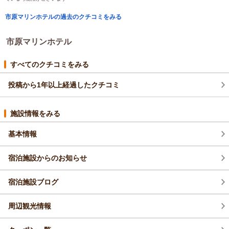
この度は市原マリンホテルをご利用いただき、誠にありがとう
市原マリンホテルの過去のクチコミをみる
ございます。
お忙しい中今回貴重なご意見をいだだき、ありがとうございま
す
市原マリンホテル
建物の古さにつきましては、お客様がより快適に過ごせる様改
善努力してまいります。
すべてのクチコミをみる
また、ご朝食へのお褒めのお言葉ありがとうございます。
今後もご機会がございましたら、是非ご利用お待ちいたしてお
投稿から1年以上経過したクチコミ
ります。
副支配人 大西
施設情報をみる
（返信日：2025/08/25）
基本情報
宿泊施設からのお知らせ
宿泊施設ブログ
周辺観光情報