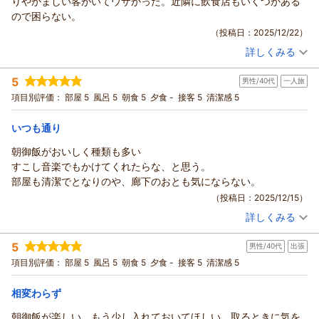
りやかましい客がいてウザかった。近隣に飲食店もいくつかある
お褒めの言葉をいただきまして、スタッフ一同大変嬉しく思っ
ので困らない。
ております。
（投稿日：2025/12/22）
これからも、より快適にお過ごしいただけるホテルを目指し、
詳しくみる
精進して参ります。
宿泊時期：
2025年12月宿泊 (一人旅)
是非またのご利用を心より、お待ち申し上げております。
投稿者：
こうさん
(男性/50代)
5
男性/40代
一人旅
宿泊プラン：
【早期割】早めの予約がお得★早割プラン！ビジネスにも観光
副支配人 大西
にもアクセス便利な好立地【素泊り】
シングル
食事なし
項目別評価：
部屋 5
風呂 5
朝食 5
夕食 -
接客 5
清潔感 5
（返信日：2026/01/12）
宿泊価格帯：
6,001～7,000円(大人一人あたり/税込)
いつも通り
市原マリンホテルからの返信
朝御飯がおいしく種類も多い
この度は市原マリンホテルをご利用いただきまして、誠にあり
すこし音楽でもかけてくれたらな、と思う。
がとうございます。
部屋も清潔でとなりのや、廊下のおとも気にならない。
お忙しい中今回貴重なご意見をいだだきありがとうございま
（投稿日：2025/12/15）
す。
詳しくみる
ホテル周辺にはコンビニを含め多くの飲食店もあり便利にご利
宿泊時期：
2025年11月宿泊 (一人旅)
用できる環境となっております。
投稿者：
たまさん
(男性/40代)
5
男性/40代
出張
宿泊プラン：
【朝食付】大好評の和洋朝食バイキング！観光・お仕事の前に
フロントにて飲食店マップをご用意しておりますので、お声掛
しっかり食べて1日の活力をチャージ
ダブル
朝のみ
項目別評価：
部屋 5
風呂 5
朝食 5
夕食 -
接客 5
清潔感 5
けください。
宿泊価格帯：
10,001～11,000円(大人一人あたり/税込)
今後とも市原マリンホテルをご利用いただければ幸いでござい
相変わらず
ます。
市原マリンホテルからの返信
お客様のまたのご利用心よりお待ち申し上げております。
朝御飯が楽しい もう少し入れておいてほしい、取るときに気を