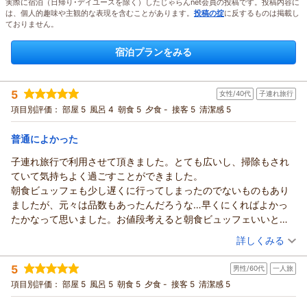
実際に宿泊（日帰り･デイユースを除く）したじゃらんnet会員の投稿です。投稿内容に
は、個人的趣味や主観的な表現を含むことがあります。
投稿の掟
に反するものは掲載し
ておりません。
宿泊プランをみる
5
女性/40代
子連れ旅行
項目別評価：
部屋 5
風呂 4
朝食 5
夕食 -
接客 5
清潔感 5
普通によかった
子連れ旅行で利用させて頂きました。とても広いし、掃除もされ
ていて気持ちよく過ごすことができました。
朝食ビュッフェも少し遅くに行ってしまったのでないものもあり
ましたが、元々は品数もあったんだろうな…早くにくればよかっ
たかなって思いました。お値段考えると朝食ビュッフェいいと思
います。残念な感じではなかったです。
（投稿日：2026/07/22）
詳しくみる
駐車場も無料で無事停められたのでよかったです…ありがとうご
宿泊時期：
2026年07月宿泊 (子連れ旅行)
ざいました
5
男性/60代
一人旅
投稿者：
９匹の子やぎさん
(女性/40代)
宿泊プラン：
【朝食付】大好評の和洋朝食バイキング！観光・お仕事の前に
項目別評価：
部屋 5
風呂 5
朝食 5
夕食 -
接客 5
清潔感 5
しっかり食べて1日の活力をチャージ
ツイン
朝のみ