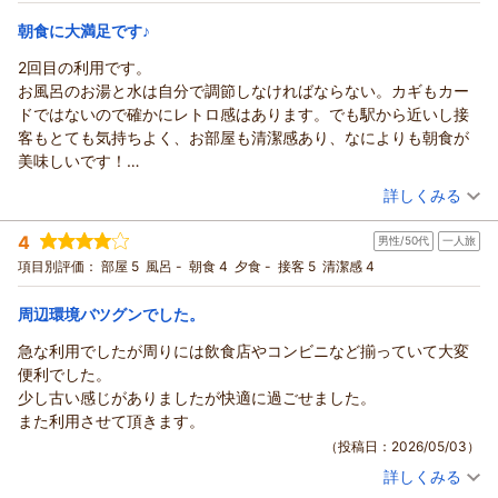
利！ビジネスも観光にも好立地なホテル滞在2607
シングル
食事なし
宿泊価格帯：
8,001～9,000円(大人一人あたり/税込)
朝食に大満足です♪
2回目の利用です。
市原マリンホテルからの返信
お風呂のお湯と水は自分で調節しなければならない。カギもカー
この度は市原マリンホテルにご宿泊いただき、誠にありがとう
ドではないので確かにレトロ感はあります。でも駅から近いし接
ございます。
客もとても気持ちよく、お部屋も清潔感あり、なによりも朝食が
お忙しい中貴重なご意見を頂きましてありがとうございます。
美味しいです！
築年数は経過しており古さが目立ってきておりますが、少しず
もともと和食が好きな私には朝から煮物に囲まれて‥特に肉じゃが
（投稿日：2026/05/11）
つ改善しております。
詳しくみる
は味が染み込んでて美味しい！
これからも、より快適にお過ごしいただけるホテルを目指し、
宿泊時期：
2026年05月宿泊 (出張)
白米も柔らかくて、豆腐にサラダにヨーグルト、フルーツまでつ
精進して参ります。
4
男性/50代
一人旅
投稿者：
まるちゃんさん
(女性/50代)
いて、朝から大変贅沢でした。
またのご利用を心よりお待ち申し上げております。
宿泊プラン：
【朝食付】大好評の和洋朝食バイキング！観光・お仕事の前に
項目別評価：
部屋 5
風呂 -
朝食 4
夕食 -
接客 5
清潔感 4
窓際のカウンター席はすっかりお気に入りです（笑）
しっかり食べて1日の活力をチャージ
副支配人 大西
シングル
朝のみ
浴槽も広いので入浴剤入れながら足を伸ばして、ゆったりくつろ
宿泊価格帯：
7,001～8,000円(大人一人あたり/税込)
（返信日：2026/07/20）
周辺環境バツグンでした。
げました。
また仕事の時は行きますので、よろしくお願いします^ ^
急な利用でしたが周りには飲食店やコンビニなど揃っていて大変
市原マリンホテルからの返信
便利でした。
この度も市原マリンホテルをご利用いただき、誠にありがとう
少し古い感じがありましたが快適に過ごせました。
ございます。
また利用させて頂きます。
お忙しい中今回貴重なご意見をいだだき、ありがとうございま
（投稿日：2026/05/03）
す
詳しくみる
建物設備の古さにつきましては、お客様がより快適に過ごせる
宿泊時期：
2026年04月宿泊 (一人旅)