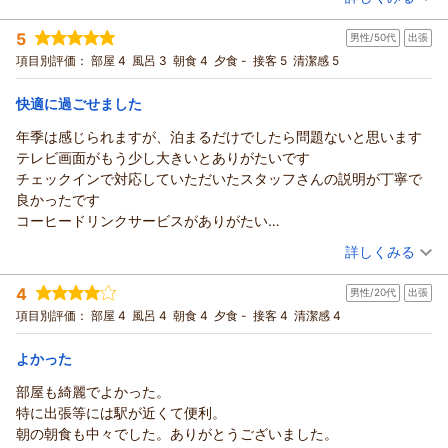
宿泊時期：
2026年03月宿泊 (出張)
ます。
投稿者：
kzさん
(男性/50代)
5
男性/50代
出張
宿泊プラン：
【じゃらんのお得な10日間】素泊/各地へのアクセスも便利！
またのご利用を心よりお待ちしております。
ビジネスや観光に適したホテルで快適な滞在2602
シングル
食事なし
項目別評価：
部屋 4
風呂 3
朝食 4
夕食 -
接客 5
清潔感 5
副支配人 大西
宿泊価格帯：
7,001～8,000円(大人一人あたり/税込)
（返信日：2026/03/16）
快適に過ごせました
市原マリンホテルからの返信
年季は感じられますが、泊まるだけでしたら問題ないと思います
この度は市原マリンホテルをご利用いただきまして、誠にあり
テレビ画面がもう少し大きいとありがたいです
がとうございます。
チェックインで対応していただいたスタッフさんの説明が丁寧で
お忙しい中今回貴重なご意見をいだだきありがとうございま
良かったです
す。
コーヒードリンクサービスがありがたい
ホテル周辺にはコンビニを含め多くの飲食店もあり便利にご利
夕食できるお店や買い物ができるお店が周りにたくさんあるので
（投稿日：2026/03/05）
詳しくみる
用できる環境となっております。
困ることはないです
フロントにて飲食店マップをご用意しておりますので、お声掛
宿泊時期：
2026年03月宿泊 (出張)
朝食も美味しかったです
4
けください。
男性/20代
出張
投稿者：
あっきーおさん
(男性/50代)
宿泊プラン：
じゃらん限定【シングル（禁煙）・朝食付】ポイント10％★ポ
お部屋内の備品、設備につきましては今後の検討材料とさせて
項目別評価：
部屋 4
風呂 4
朝食 4
夕食 -
接客 4
清潔感 4
イントUP＆朝食バイキング付でお得に滞在！
シングル
朝のみ
いただきます。
宿泊価格帯：
9,001～10,000円(大人一人あたり/税込)
今後とも市原マリンホテルをご利用いただければ幸いでござい
よかった
ます。
部屋も綺麗でよかった。
市原マリンホテルからの返信
お客様のまたのご利用心よりお待ち申し上げております。
特に出張等には駅が近くて便利。
副支配人 大西
この度は当ホテルをご利用いただき、誠にありがとうございま
朝の朝食も中々でした。ありがとうございました。
す。
（返信日：2026/03/13）