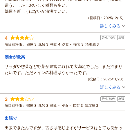
副支配人 大西
この度も市原マリンホテルをご利用いただきまして、誠にあり
遣う、しかしおいしく種類も多い。
がとうございます。
（返信日：2025/12/23）
部屋も新しくはないが清潔でいい。
お忙しい中貴重なご意見をいだだきありがとうございます。
（投稿日：2025/12/15）
この度もお褒めのお言葉をいただきまして大変うれしく思いま
詳しくみる
す。
宿泊時期：
2025年10月宿泊 (出張)
ご朝食の音楽につきまして、流してはいるのですが少し小さめ
投稿者：
たまさん
(男性/40代)
4
男性/40代
出張
宿泊プラン：
【朝食付】大好評の和洋朝食バイキング！観光・お仕事の前に
でかけていたかもしれません
しっかり食べて1日の活力をチャージ
シングル
朝のみ
項目別評価：
部屋 3
風呂 3
朝食 4
夕食 -
接客 3
清潔感 3
今後ボリュームにつきまして確認対応させていただきます。
宿泊価格帯：
7,001～8,000円(大人一人あたり/税込)
今後とも市原マリンホテルをご利用いただければ幸いでござい
朝食が最高
ます。
市原マリンホテルからの返信
お客様のまたのご利用心よりお待ち申し上げております。
サラダや惣菜など野菜が豊富に取れて大満足でした。また泊まり
副支配人 大西
この度も市原マリンホテルにご宿泊いただき、誠にありがとう
たいです。ただメインの料理はなかったです。
ございます。
（返信日：2025/12/16）
（投稿日：2025/11/20）
お忙しい中貴重なご意見を頂きましてありがとうございます。
詳しくみる
お褒めの言葉をいただきまして、スタッフ一同大変嬉しく思っ
宿泊時期：
2025年10月宿泊 (出張)
ております。
投稿者：
だいだいさん
(男性/40代)
3
男性/50代
出張
宿泊プラン：
【連泊】【朝食付】2泊以上の宿泊はコチラ！お得★連泊プラ
ご朝食のお料理の量につきましては、食材のロスを少しでも出
ン！和洋朝食バイキング！1日の活力をチャージ
シングル
朝のみ
項目別評価：
部屋 3
風呂 3
朝食 -
夕食 -
接客 3
清潔感 3
さないよう行っておりまして
宿泊価格帯：
8,001～9,000円(大人一人あたり/税込)
お客様へはご不便をお掛け致しますが、ご理解とご協力のほど
出張で
よろしくお願いいたします。
市原マリンホテルからの返信
今後の検討内容にさせていただきますので、お願いします。
出張できたんですが、古さは感じますがサービスはとても良かっ