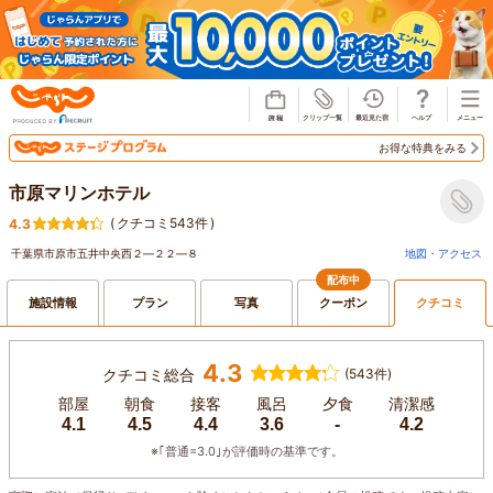
じゃらん
お得な特典をみる
市原マリンホテル
(
クチコミ543件
)
4.3
千葉県市原市五井中央西２―２２―８
地図・アクセス
配布中
施設情報
プラン
写真
クーポン
クチコミ
4.3
クチコミ総合
(543件)
部屋
朝食
接客
風呂
夕食
清潔感
4.1
4.5
4.4
3.6
-
4.2
※｢普通=3.0｣が評価時の基準です。