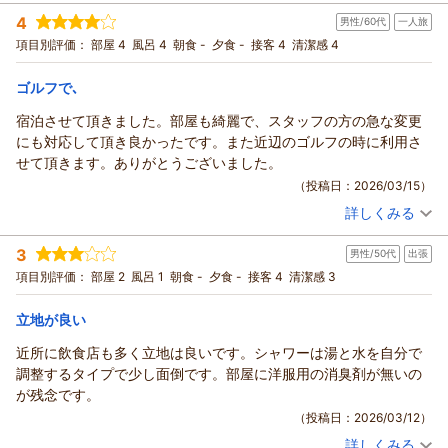
様改善努力してまいります。
投稿者：
タックさん
(男性/50代)
4
また、ご朝食へのお褒めのお言葉ありがとうございます。
男性/60代
一人旅
宿泊プラン：
【じゃらんスペシャルウィーク】朝食付/和洋朝食バイキング！
しっかり食べて1日の活力をチャージ2604
今後もご機会がございましたら、是非ご利用お待ちいたしてお
シングル
朝のみ
項目別評価：
部屋 4
風呂 4
朝食 -
夕食 -
接客 4
清潔感 4
宿泊価格帯：
ります。
9,001～10,000円(大人一人あたり/税込)
副支配人 大西
ゴルフで､
市原マリンホテルからの返信
（返信日：2026/05/13）
宿泊させて頂きました。部屋も綺麗で、スタッフの方の急な変更
この度は、市原マリンホテルをご利用いただき、誠にありがと
にも対応して頂き良かったです。また近辺のゴルフの時に利用さ
うございます。
せて頂きます。ありがとうございました。
お褒めの言葉をいただきまして、スタッフ一同大変嬉しく思っ
（投稿日：2026/03/15）
ております。
詳しくみる
これからも、より快適にお過ごしいただけるホテルを目指し、
宿泊時期：
2026年03月宿泊 (一人旅)
精進して参ります。
投稿者：
うっちゃんさん
(男性/60代)
3
男性/50代
出張
宿泊プラン：
【素泊まり】各地へのアクセスも便利！ビジネスにも観光にも
是非またのご利用を心より、お待ち申し上げております。
好立地なホテルで快適な滞在を
シングル
食事なし
項目別評価：
部屋 2
風呂 1
朝食 -
夕食 -
接客 4
清潔感 3
副支配人 大西
宿泊価格帯：
7,001～8,000円(大人一人あたり/税込)
（返信日：2026/05/07）
立地が良い
市原マリンホテルからの返信
近所に飲食店も多く立地は良いです。シャワーは湯と水を自分で
この度は、市原マリンホテルをご利用頂き誠にありがとうござ
調整するタイプで少し面倒です。部屋に洋服用の消臭剤が無いの
います。
が残念です。
お褒めの言葉を頂きまして、スタッフ一同大変嬉しく思ってお
（投稿日：2026/03/12）
ります。
詳しくみる
これからも、より快適にお過ごし頂けるホテルを目指して参り