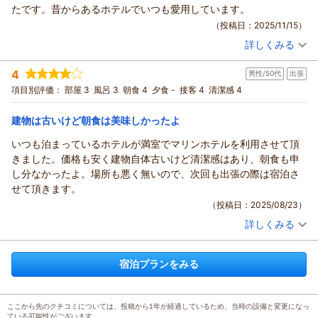
これからも、より快適にお過ごしいただけるホテルを目指し、
この度は市原マリンホテルをご利用いただき、誠にありがとう
たです。昔からあるホテルでいつも愛用しています。
精進して参ります。
ございます。
（投稿日：2025/11/15）
またのご利用を心よりお待ち申し上げております。
お忙しい中今回貴重なご意見をいだだき、ありがとうございま
詳しくみる
副支配人 大西
す
宿泊時期：
2025年11月宿泊 (出張)
朝食につきましては力を入れておりますが、今後もお客様の満
（返信日：2025/12/16）
投稿者：
なっちゃんさん
(男性/50代)
4
男性/50代
出張
宿泊プラン：
【じゃらんのお得な10日間】素泊◇アクセスも便利◇ビジネス
足のいく内容をご提供
にも観光にも好立地なホテルで快適な滞在を
シングル
食事なし
項目別評価：
部屋 3
風呂 3
朝食 4
夕食 -
接客 4
清潔感 4
できるよう改善を検討してまいります。
宿泊価格帯：
7,001～8,000円(大人一人あたり/税込)
またのご利用心よりお待ちいたしております。
建物は古いけど朝食は美味しかったよ
副支配人 大西
市原マリンホテルからの返信
（返信日：2025/11/22）
いつも泊まっているホテルが満室でマリンホテルを利用させて頂
この度も市原マリンホテルにご宿泊いただき、誠にありがとう
きました。価格も安く建物自体古いけど清潔感はあり、朝食も申
ございます。
し分なかったよ。場所も悪く無いので、次回も出張の際は宿泊さ
お忙しい中貴重なご意見を頂きましてありがとうございます。
せて頂きます。
築年数は経過しており古さが目立ってきておりますが、少しず
（投稿日：2025/08/23）
つ改善しております。
詳しくみる
これからも、より快適にお過ごしいただけるホテルを目指し、
宿泊時期：
2025年06月宿泊 (出張)
精進して参ります。
投稿者：
ノンチさん
(男性/50代)
宿泊プラン：
【朝食付】大好評の和洋朝食バイキング！観光・お仕事の前に
いつもご愛顧いただきまして、感謝いたします。
宿泊プランをみる
しっかり食べて1日の活力をチャージ
シングル
朝のみ
またのご利用を心よりお待ち申し上げております。
宿泊価格帯：
7,001～8,000円(大人一人あたり/税込)
副支配人 大西
（返信日：2025/11/20）
ここから先のクチコミについては、投稿から1年が経過しているため、当時の設備と変更になっ
市原マリンホテルからの返信
ている可能性がございます