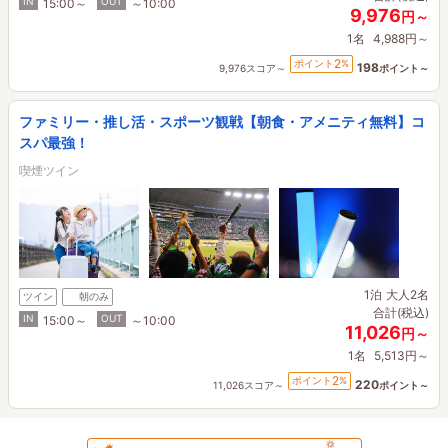
IN
OUT
15:00～
～10:00
9,976
円～
1名
4,988円～
2
ポイント
%
198
9,976スコア～
ポイント～
ファミリー・推し活・スポーツ観戦【朝食・アメニティ無料】コ
スパ最強！
喫煙ツイン
1泊
大人2名
ツイン
朝のみ
合計(税込)
IN
OUT
15:00～
～10:00
11,026
円～
1名
5,513円～
2
ポイント
%
220
11,026スコア～
ポイント～