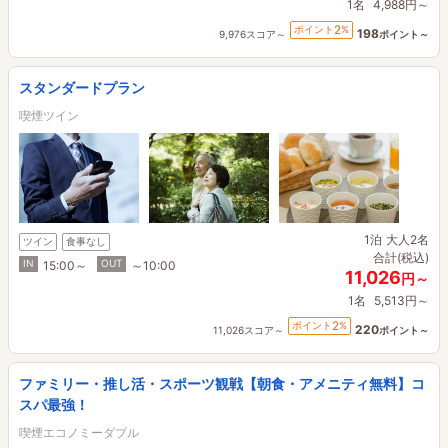
1名
4,988円～
2
ポイント
%
198
9,976スコア～
ポイント～
スタンダードプラン
喫煙ツイン
1泊
大人2名
ツイン
食事なし
合計(税込)
IN
OUT
15:00～
～10:00
11,026
円～
1名
5,513円～
2
ポイント
%
220
11,026スコア～
ポイント～
ファミリー・推し活・スポーツ観戦【朝食・アメニティ無料】コ
スパ最強！
喫煙エコノミーダブル