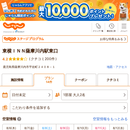
じゃらん
お得な特典をみる
東横ＩＮＮ薩摩川内駅東口
(
クチコミ200件
)
4.2
鹿児島県薩摩川内市平佐町２４０８－１
地図・アクセス
プラン
施設情報
クーポン
クチコミ
14件
日付未定
1部屋 大人2名
こだわり条件を追加する
空室情報
空室情報をもっとみる
8/6
(木)
8/7
(金)
8/8
(土)
8/9
(日)
8/10
(月)
8/11
(火)
8/12
(水)