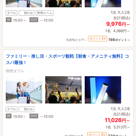
1泊
大人2名
ダブル
朝のみ
禁煙ルーム
合計(税込)
IN
OUT
15:00～
～10:00
9,976
円～
1名
4,988円～
2
ポイント
%
198
9,976スコア～
ポイント～
ファミリー・推し活・スポーツ観戦【朝食・アメニティ無料】コ
スパ最強！
喫煙ダブル
1泊
大人2名
ダブル
朝のみ
合計(税込)
IN
OUT
15:00～
～10:00
11,026
円～
1名
5,513円～
2
ポイント
%
220
11,026スコア～
ポイント～