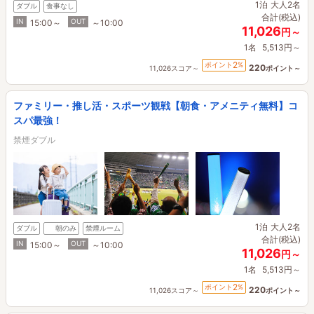
1泊
大人2名
ダブル
食事なし
合計(税込)
IN
OUT
15:00～
～10:00
11,026
円～
1名
5,513円～
2
ポイント
%
220
11,026スコア～
ポイント～
ファミリー・推し活・スポーツ観戦【朝食・アメニティ無料】コ
スパ最強！
禁煙ダブル
1泊
大人2名
ダブル
朝のみ
禁煙ルーム
合計(税込)
IN
OUT
15:00～
～10:00
11,026
円～
1名
5,513円～
2
ポイント
%
220
11,026スコア～
ポイント～