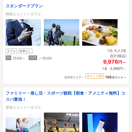
スタンダードプラン
喫煙エコノミーダブル
1泊
大人2名
ダブル
食事なし
合計(税込)
IN
OUT
15:00～
～10:00
9,976
円～
1名
4,988円～
2
ポイント
%
198
9,976スコア～
ポイント～
ファミリー・推し活・スポーツ観戦【朝食・アメニティ無料】コ
スパ最強！
禁煙エコノミーダブル