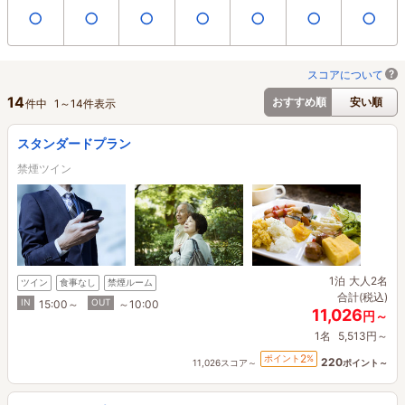
○
○
○
○
○
○
○
スコアについて
14
おすすめ順
安い順
件中
1
～
14
件表示
スタンダードプラン
禁煙ツイン
1泊
大人2名
ツイン
食事なし
禁煙ルーム
合計(税込)
IN
OUT
15:00～
～10:00
11,026
円～
1名
5,513円～
2
ポイント
%
220
11,026スコア～
ポイント～