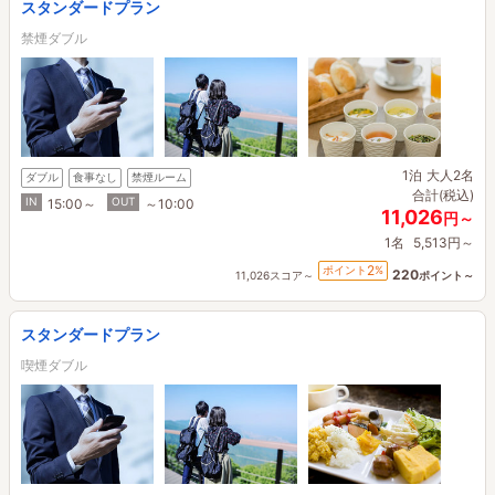
スタンダードプラン
禁煙ダブル
1泊
大人2名
ダブル
食事なし
禁煙ルーム
合計(税込)
IN
OUT
15:00～
～10:00
11,026
円～
1名
5,513円～
2
ポイント
%
220
11,026スコア～
ポイント～
スタンダードプラン
喫煙ダブル