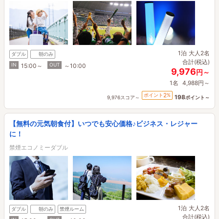
1泊
大人2名
ダブル
朝のみ
合計(税込)
IN
OUT
15:00～
～10:00
9,976
円～
1名
4,988円～
2
ポイント
%
198
9,976スコア～
ポイント～
【無料の元気朝食付】いつでも安心価格♪ビジネス・レジャー
に！
禁煙エコノミーダブル
1泊
大人2名
ダブル
朝のみ
禁煙ルーム
合計(税込)