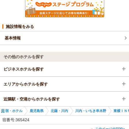
施設情報をみる
基本情報
その他のホテルを探す
ビジネスホテルを探す
エリアからホテルを探す
鹿児島県
近隣駅・空港からホテルを探す
北薩・川内
鹿児島県
宿・ホテル
鹿児島県
北薩・川内
川内・いちき串木野
東横ＩＮ
川内・いちき串木野
北薩・川内
川内駅
宿番号:365424
川内・いちき串木野
串木野駅
このページのTOPへ
▲