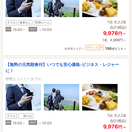
1泊
大人2名
ダブル
食事なし
禁煙ルーム
合計(税込)
IN
OUT
15:00～
～10:00
9,976
円～
1名
4,988円～
2
ポイント
%
198
9,976スコア～
ポイント～
【無料の元気朝食付】いつでも安心価格♪ビジネス・レジャー
に！
喫煙エコノミーダブル
1泊
大人2名
ダブル
朝のみ
合計(税込)
IN
OUT
15:00～
～10:00
9,976
円～