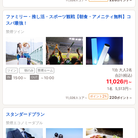
ファミリー・推し活・スポーツ観戦【朝食・アメニティ無料】コ
スパ最強！
禁煙ツイン
1泊
大人2名
ツイン
朝のみ
禁煙ルーム
合計(税込)
IN
OUT
15:00～
～10:00
11,026
円～
1名
5,513円～
2
ポイント
%
220
11,026スコア～
ポイント～
スタンダードプラン
禁煙エコノミーダブル