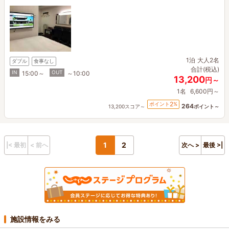
1泊
大人2名
ダブル
食事なし
合計(税込)
IN
OUT
15:00～
～10:00
13,200
円～
1名
6,600円～
2
ポイント
%
264
13,200スコア～
ポイント～
1
2
|< 最初
< 前へ
次へ >
最後 >|
施設情報をみる