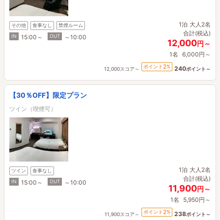
1泊
大人2名
その他
食事なし
禁煙ルーム
合計(税込)
IN
OUT
15:00～
～10:00
12,000
円～
1名
6,000円～
2
ポイント
%
240
12,000スコア～
ポイント～
【30％OFF】限定プラン
ツイン（喫煙可）
1泊
大人2名
ツイン
食事なし
合計(税込)
IN
OUT
15:00～
～10:00
11,900
円～
1名
5,950円～
2
ポイント
%
238
11,900スコア～
ポイント～