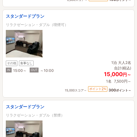
スタンダードプラン
リラクゼーション・ダブル（喫煙可）
1泊
大人2名
その他
食事なし
合計(税込)
IN
OUT
15:00～
～10:00
15,000
円～
1名
7,500円～
2
ポイント
%
300
15,000スコア～
ポイント～
スタンダードプラン
リラクゼーション・ダブル（禁煙）