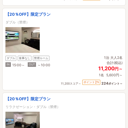
【20％OFF】限定プラン
ダブル（禁煙）
1泊
大人2名
ダブル
食事なし
禁煙ルーム
合計(税込)
IN
OUT
15:00～
～10:00
11,200
円～
1名
5,600円～
2
ポイント
%
224
11,200スコア～
ポイント～
【20％OFF】限定プラン
リラクゼーション・ダブル（禁煙）