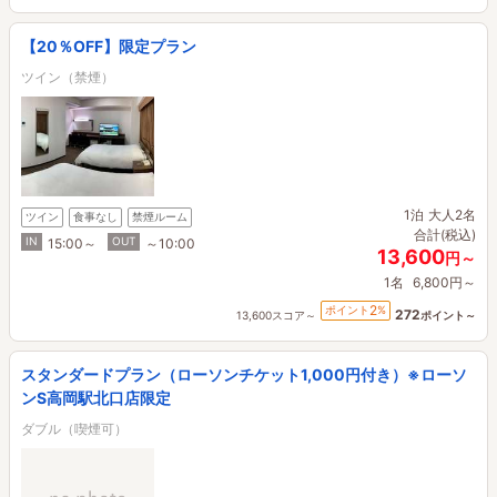
【20％OFF】限定プラン
ツイン（禁煙）
1泊
大人2名
ツイン
食事なし
禁煙ルーム
合計(税込)
IN
OUT
15:00～
～10:00
13,600
円～
1名
6,800円～
2
ポイント
%
272
13,600スコア～
ポイント～
スタンダードプラン（ローソンチケット1,000円付き）※ローソ
ンS高岡駅北口店限定
ダブル（喫煙可）