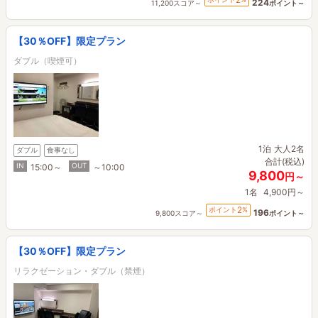
224
11,200スコア～
ポイント～
【30％OFF】限定プラン
ダブル（喫煙可）
1泊
大人2名
ダブル
食事なし
合計(税込)
IN
OUT
15:00～
～10:00
9,800
円～
1名
4,900円～
2
ポイント
%
196
9,800スコア～
ポイント～
【30％OFF】限定プラン
リラクゼーション・ダブル（禁煙）