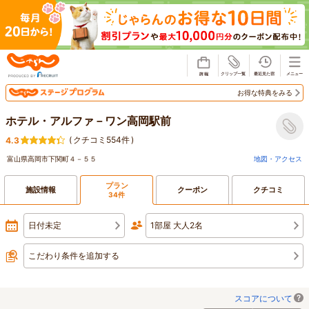
じゃらん
お得な特典をみる
ホテル・アルファ－ワン高岡駅前
(
クチコミ554件
)
4.3
富山県高岡市下関町４－５５
地図・アクセス
プラン
施設情報
クーポン
クチコミ
34件
日付未定
1部屋 大人2名
こだわり条件を追加する
スコアについて