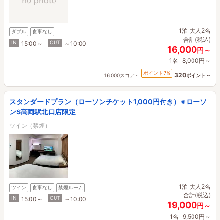
1泊
大人2名
ダブル
食事なし
合計(税込)
IN
OUT
15:00～
～10:00
16,000
円～
1名
8,000円～
2
ポイント
%
320
16,000スコア～
ポイント～
スタンダードプラン（ローソンチケット1,000円付き）※ローソ
ンS高岡駅北口店限定
ツイン（禁煙）
1泊
大人2名
ツイン
食事なし
禁煙ルーム
合計(税込)
IN
OUT
15:00～
～10:00
19,000
円～
1名
9,500円～