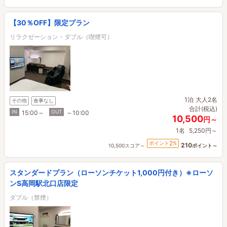
【30％OFF】限定プラン
リラクゼーション・ダブル（喫煙可）
1泊
大人2名
その他
食事なし
合計(税込)
IN
OUT
15:00～
～10:00
10,500
円～
1名
5,250円～
2
ポイント
%
210
10,500スコア～
ポイント～
スタンダードプラン（ローソンチケット1,000円付き）※ローソ
ンS高岡駅北口店限定
ダブル（禁煙）