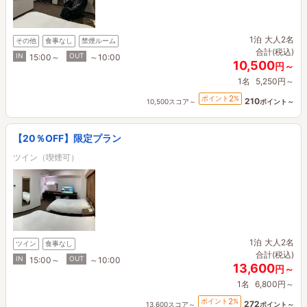
1泊
大人2名
その他
食事なし
禁煙ルーム
合計(税込)
IN
OUT
15:00～
～10:00
10,500
円～
1名
5,250円～
2
ポイント
%
210
10,500スコア～
ポイント～
【20％OFF】限定プラン
ツイン（喫煙可）
1泊
大人2名
ツイン
食事なし
合計(税込)
IN
OUT
15:00～
～10:00
13,600
円～
1名
6,800円～
2
ポイント
%
272
13,600スコア～
ポイント～