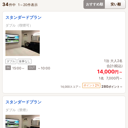
34
おすすめ順
安い順
件中
1
～
20
件表示
スタンダードプラン
ダブル（喫煙可）
1泊
大人2名
ダブル
食事なし
合計(税込)
IN
OUT
15:00～
～10:00
14,000
円～
1名
7,000円～
2
ポイント
%
280
14,000スコア～
ポイント～
スタンダードプラン
ダブル（禁煙）