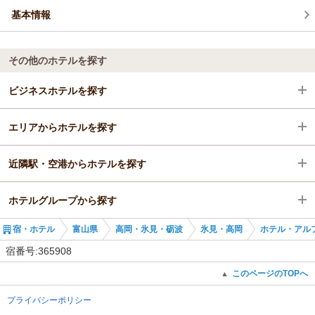
基本情報
その他のホテルを探す
ビジネスホテルを探す
エリアからホテルを探す
富山県
近隣駅・空港からホテルを探す
高岡・氷見・砺波
富山県
ホテルグループから探す
氷見・高岡
高岡・氷見・砺波
高岡駅
宿・ホテル
富山県
高岡・氷見・砺波
氷見・高岡
ホテル・アル
高岡駅
氷見・高岡
高岡駅
全国のホテル・アルファ-ワン
宿番号:365908
高岡駅
急患医療センター前駅
富山のホテル・アルファ-ワン
このページのTOPへ
▲
プライバシーポリシー
広小路駅
ホテル・アルファ－ワン高岡