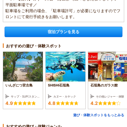
平面駐車場です／
駐車場をご利用の場合、「駐車場許可」が必要になりますのでフ
ロントにて発行手続きをお願いします。
宿泊プランを見る
おすすめの遊び・体験スポット
いんざにつ宮古島
SHISHI石垣島
石垣島のガラス館
サップ・SUP(スタンドアップパドル)
カヌー・カヤック
その他レジャー・体験
4.9
4.8
4.2
遊び・体験スポットをもっとみる
おすすめの遊び・体験ジャンル