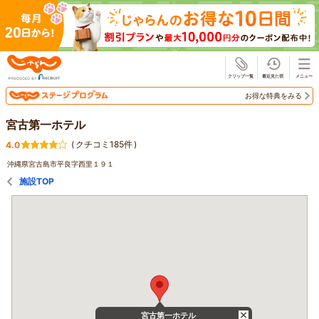
じゃらん
お得な特典をみる
宮古第一ホテル
(
クチコミ185件
)
4.0
沖縄県宮古島市平良字西里１９１
施設TOP
宮古第一ホテル