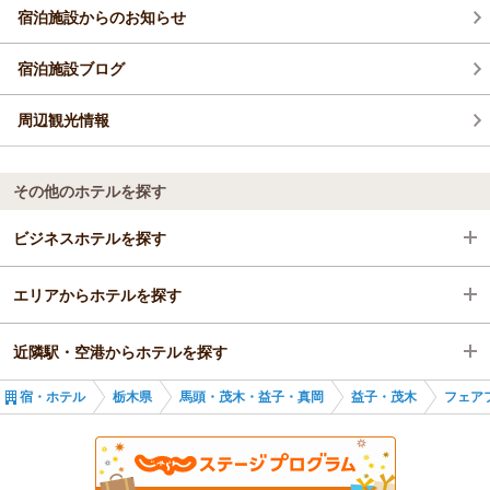
宿泊施設からのお知らせ
これからも更なるサービスの向上と改善に努め、お越し頂きま
したお客様にお喜び頂けるご滞在のため、日々尽力して参る所
存でございます。
宿泊施設ブログ
次回、茂木町近隣にお越しの際も当ホテルをご利用頂けますよ
うお願い申し上げます。
周辺観光情報
HK様のまたのご利用をスタッフ一同心よりお待ちしておりま
す。
フェアフィールド・バイ・マリオット・栃木もてぎ スタッフ一
その他のホテルを探す
同
（返信日：2026/03/24）
ビジネスホテルを探す
エリアからホテルを探す
栃木県
近隣駅・空港からホテルを探す
馬頭・茂木・益子・真岡
栃木県
宿・ホテル
栃木県
馬頭・茂木・益子・真岡
益子・茂木
フェア
益子・茂木
馬頭・茂木・益子・真岡
茂木駅
茂木駅
益子・茂木
益子駅