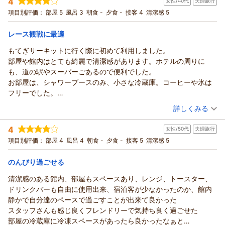
4
女性/40代
夫婦旅行
投稿者：
TAKE54さん
(男性/60代)
っては少々柔らかく感じました。その他、ホテル自体の事では有
宿泊プラン：
＜1泊限定・最大20％OFF＞道の駅の日キャンペーンプラン
項目別評価：
部屋 5
風呂 3
朝食 -
夕食 -
接客 4
清潔感 5
りませんが、競技の関係者らしき方々が大勢で集まってお酒を飲
ツイン
食事なし
んでいたのが賑やかすぎて、ホテルの素敵な雰囲気を大きくスポ
宿泊価格帯：
13,001～14,000円(大人一人あたり/税込)
レース観戦に最適
イルしていました。その他、チェックイン時の対応は素晴らしか
ったのに、チェックアウトの際の担当者の対応が非常に分かり辛
もてぎサーキットに行く際に初めて利用しました。
フェアフィールド・バイ・マリオット・栃木もてぎからの返信
く、ちょっとモヤモヤしてしまいました。
部屋や館内はとても綺麗で清潔感があります。ホテルの周りに
数あるホテルの中から私共、フェアフィールド･バイ･マリオッ
普通ならこんな事は書かないのですが、とても素敵なホテルなの
も、道の駅やスーパーごあるので便利でした。
ト･栃木もてぎをご利用頂き誠にありがとうございました。ホテ
で、良いイメージを大切にしていただきたいと思い、敢えて書か
お部屋は、シャワーブースのみ、小さな冷蔵庫。コーヒーや氷は
ル内にレストランや浴槽がなく、ご不便をお掛けしたと存じま
せていただきました。
フリーでした。
す。フェアフィールド･バイ･マリオット道の駅プロジェクトで
フロントの対応も、親切でまた利用したいと思いました。
（投稿日：2026/04/05）
は、あえて館内にレストランやお風呂を設けずに、地域の飲食
詳しくみる
店様などをご利用して頂くことで、地元の魅力を発見して頂き
宿泊時期：
2026年04月宿泊 (夫婦旅行)
ながら地域に貢献することをコンセプトとしてございます。ぜ
4
女性/50代
夫婦旅行
投稿者：
くるみ柴さん
(女性/40代)
ひ、当館を拠点にしながら、日常の喧騒から離れた雰囲気をお
宿泊プラン：
【素泊まり】～フェアフィールドを拠点に茂木を満喫旅～
項目別評価：
部屋 4
風呂 4
朝食 -
夕食 -
接客 5
清潔感 5
楽しみ頂けましたら幸いでございます。 今後も、快適なご滞在
ツイン
食事なし
宿泊価格帯：
を提供出来ますようスタッフ一同努めて参りますので、よろし
12,001～13,000円(大人一人あたり/税込)
のんびり過ごせる
くお願い申し上げます。お忙しい中、アンケートにご協力頂
清潔感のある館内、部屋もスペースあり、レンジ、トースター、
フェアフィールド・バイ・マリオット・栃木もてぎからの返信
き、ありがとうございました。またのお越しをスタッフ一同お
ドリンクバーも自由に使用出来、宿泊客が少なかったのか、館内
待ち申し上げております。
この度は数あるホテルの中からフェアフィールド・バイ・マリ
静かで自分達のペースで過ごすことが出来て良かった
Sincerely,
オット･栃木宇都宮をご利用頂き誠にありがとうございました。
スタッフさんも感じ良くフレンドリーで気持ち良く過ごせた
Fairfield by Marriott Tochigi Motegi
ホテル内にレストランや浴槽がなく、ご不便をお掛けしたと存
部屋の冷蔵庫に冷凍スペースがあったら良かったなぁと
じます。フェアフィールド･バイ･マリオット道の駅プロジェク
（返信日：2026/06/05）