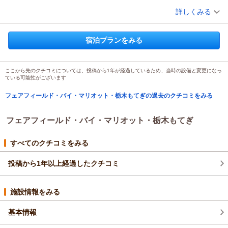
お気に入りのエリアなのでまた利用したい
（投稿日：2026/03/23）
トでは、
詳しくみる
館内にレストランやお風呂を設けずに、地域の飲食店様などを
宿泊時期：
2026年03月宿泊 (夫婦旅行)
ご利用して頂くことで、地元の魅力を発見して頂きながら
投稿者：
HKさん
(女性/50代)
宿泊プランをみる
地域に貢献することをコンセプトとしてございます。
宿泊プラン：
＜1泊限定・最大20％OFF＞道の駅の日キャンペーンプラン
今後も快適なご滞在を提供出来ますようスタッフ教育等努めて
ツイン
食事なし
宿泊価格帯：
参りますので、どうぞ宜しくお願い申し上げます。
6,001～7,000円(大人一人あたり/税込)
ここから先のクチコミについては、投稿から1年が経過しているため、当時の設備と変更になっ
お忙しい中、アンケートにご協力いただき、ありがとうござい
ている可能性がございます
フェアフィールド・バイ・マリオット・栃木もてぎからの返信
ました。
またのお越しをスタッフ一同お待ち申し上げております。
フェアフィールド・バイ・マリオット・栃木もてぎの過去のクチコミをみる
HK 様
この度は、数あるホテルの中から私共フェアフィールド･バイ･
（返信日：2026/04/18）
マリオット･栃木もてぎをご利用頂き、誠にありがとうございま
フェアフィールド・バイ・マリオット・栃木もてぎ
した。
ホテル内にレストランや浴槽がなく、ご不便をお掛けしたと存
すべてのクチコミをみる
じます。フェアフィールド･バイ･マリオット道の駅プロジェク
トでは、
投稿から1年以上経過したクチコミ
館内にレストランやお風呂を設けずに、地域の飲食店様などを
ご利用して頂くことで、地元の魅力を発見して頂きながら地域
施設情報をみる
に貢献することをコンセプトとしてございます。
投稿者様にお褒めのお言葉を頂き、大変光栄に存じます。私共
基本情報
としましても、とても励みになります。
また、貴重なご意見ありがとうございます。