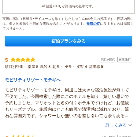
※｢普通=3.0｣が評価時の基準です。
実際に宿泊（日帰り･デイユースを除く）したじゃらんnet会員の投稿です。投稿内容に
は、個人的趣味や主観的な表現を含むことがあります。
投稿の掟
に反するものは掲載し
ておりません。
宿泊プランをみる
5
男性/60代
家族旅行
項目別評価：
部屋 5
風呂 3
朝食 -
夕食 -
接客 4
清潔感 5
モビリティリゾートモテギへ
モビリティリゾートモテギは、周辺には大きな宿泊施設が無くて
不便でした。今回検索した際にこのホテルを知り、嬉しい思いで
予約しました。マリオットと名の付くホテルですけれど、お値段
もリーズナブル。施設内はどこも綺麗で清潔感に溢れており、流
石な雰囲気です。シャワーしか無いのを差し引いても余りある快
適さでした。
（投稿日：2026/05/18）
詳しくみる
その中で個人的にイマイチだったのは、ベッドがフカフカすぎた
宿泊時期：
2026年05月宿泊 (家族旅行)
事（笑）。ビジネスホテルに多いシモンズの硬さに慣れた身にと