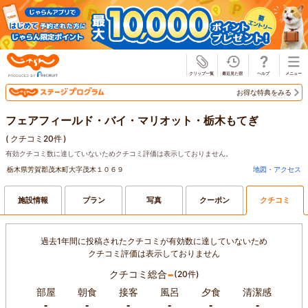
じゃらん
お得な特典をみる
フェアフィールド・バイ・マリオット・栃木もてぎ
(
クチコミ20件
)
有効クチコミ数に達していないためクチコミ評価は表示しておりません。
栃木県芳賀郡茂木町大字茂木１０６９
地図・アクセス
施設情報
プラン
写真
クーポン
クチコミ
過去1年間に投稿されたクチコミが有効数に達していないため
クチコミ評価は表示しておりません
-
クチコミ総合
(20件)
部屋
朝食
接客
風呂
夕食
清潔感
-
-
-
-
-
-