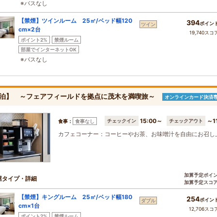
※バスなし
【禁煙】ツインルーム 25㎡/ベッド幅120
394
ポイン
ツイン
cm×2台
19,740スコ
ポイント2%
禁煙ルーム
部屋でインターネットOK
※バスなし
泊】 ～フェアフィールドを拠点に茂木を満喫旅～
オンラインカード決済
15:00～
～1
チェックイン
チェックアウト
食事：
食事なし
カフェコーナー：コーヒーやお茶、お味噌汁を自由にお召し
加算予定ポイ
屋タイプ・詳細
加算予定スコ
【禁煙】キングルーム 25㎡/ベッド幅180
254
ポイン
ダブル
cm×1台
12,706スコ
ポイント2%
禁煙ルーム