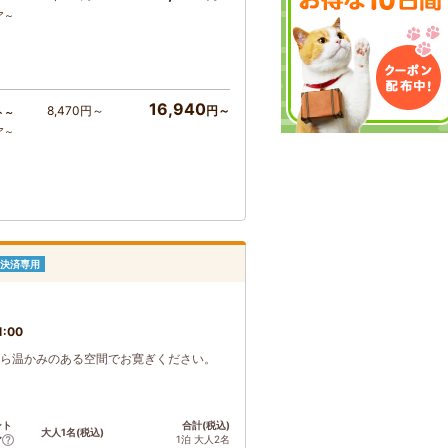
ア～
16,940
8,470円～
円～
ト～
ア～
決済専用
1:00
ながら温かみのある空間でお寛ぎください。
ント
合計(税込)
大人1名(税込)
1泊 大人2名
ア