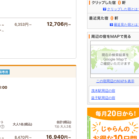
0
クリップした宿とは
0
12,706
6,353円～
円～
最近見た宿とは
ト～
ア～
済専用
この宿周辺のMAPを表示
1:00
茂木駅周辺の宿
益子駅周辺の宿
ント
合計(税込)
大人1名(税込)
1泊 大人2名
ア
16,940
8,470円～
円～
ト～