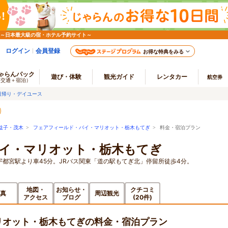
 ～日本最大級の宿・ホテル予約サイト～
ログイン
会員登録
お得な特典をみる
ゃらんパック
遊び・体験
観光ガイド
レンタカー
航空券
（交通＋宿泊）
日帰り・デイユース
益子・茂木
>
フェアフィールド・バイ・マリオット・栃木もてぎ
> 料金・宿泊プラン
イ・マリオット・栃木もてぎ
宇都宮駅より車45分。JRバス関東「道の駅もてぎ北」停留所徒歩4分。
地図・
お知らせ・
クチコミ
真
周辺観光
アクセス
ブログ
(20件)
リオット・栃木もてぎの料金・宿泊プラン