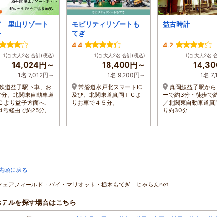
舘 里山リゾート
モビリティリゾートも
益古時計
ル
てぎ
4.4
4.2
1泊 大人2名 合計(税込)
1泊 大人2名 合計(税込)
1泊 大人2名 
14,024円～
18,400円～
14,3
1名 7,012円～
1名 9,200円～
1名 7
鉄道益子駅下車、お
常磐道水戸北スマートIC
真岡線益子駅から
7分。北関東自動車道
及び、北関東道真岡ＩＣよ
ーで約3分・徒歩で約
Ｃより益子方面へ、
りお車で４５分。
／北関東自動車道真岡
94号経由で約25分。
り約30分
先頭に戻る
]フェアフィールド・バイ・マリオット・栃木もてぎ じゃらんnet
ホテルを探す場合はこちら