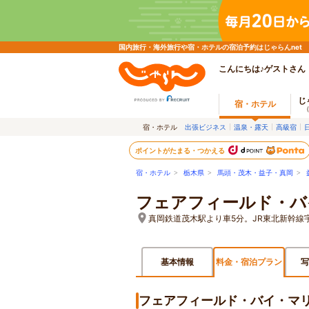
国内旅行・海外旅行や宿・ホテルの宿泊予約はじゃらんnet
こんにちは♪ゲストさん
じ
宿・ホテル
宿・ホテル
出張ビジネス
温泉・露天
高級宿
ポイントがたまる・つかえる
宿・ホテル
>
栃木県
>
馬頭・茂木・益子・真岡
>
フェアフィールド・バ
真岡鉄道茂木駅より車5分。JR東北新幹線
基本情報
料金・宿泊プラン
写
フェアフィールド・バイ・マ