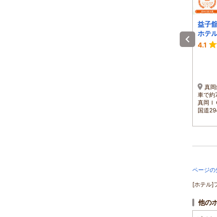
アウマクアヒュッテ
こころ宿 ＮＡＧＯＭ
益子
Ｉ
ホテ
-
3.9
4.1
1泊 大人2名 合計(税込)
1泊 大人2名 合計(税込)
51,200円～
15,400円～
1名 25,600円～
1名 7,700円～
常磐道又は東北道より北
北関東自動車道 真岡IC～
真岡
関東自動車道へ入り、茂木
約30分 ／常磐自動車道 水
車で約
方面へお越し下さい。モビ
戸IC～約45分 ／真岡鉄道茂
真岡Ｉ
リティリゾートもてぎまで
木駅よりタクシーで約10分
国道2
15分。
ページの
[ホテル
他の