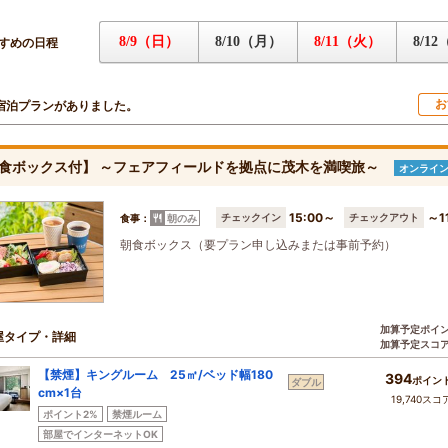
8/9（日）
8/10（月）
8/11（火）
8/1
すめの日程
お
宿泊プランがありました。
食ボックス付】 ～フェアフィールドを拠点に茂木を満喫旅～
オンライ
15:00～
～1
チェックイン
チェックアウト
食事：
朝のみ
朝食ボックス（要プラン申し込みまたは事前予約）
加算予定ポイ
屋タイプ・詳細
加算予定スコ
【禁煙】キングルーム 25㎡/ベッド幅180
394
ポイン
ダブル
cm×1台
19,740スコ
ポイント2%
禁煙ルーム
部屋でインターネットOK