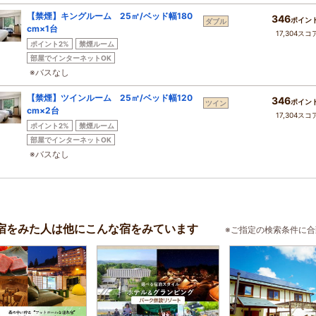
【禁煙】キングルーム 25㎡/ベッド幅180
346
ポイン
ダブル
cm×1台
17,304スコ
ポイント2%
禁煙ルーム
部屋でインターネットOK
※バスなし
【禁煙】ツインルーム 25㎡/ベッド幅120
346
ポイン
ツイン
cm×2台
17,304スコ
ポイント2%
禁煙ルーム
部屋でインターネットOK
※バスなし
宿をみた人は他にこんな宿をみています
※ご指定の検索条件に