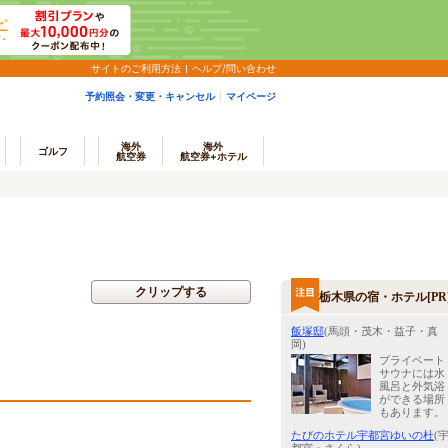
サイトのご利用方法
ヘルプ/問い合わせ
予約照会・変更・キャンセル
マイページ
海外
海外
ゴルフ
航空券
航空券+ホテル
クリップする
栃木県の宿・ホテル[PR
飯塚邸
(馬頭・茂木・益子・真
岡)
プライベート
サウナには水
風呂と外気浴
ができる場所
もあります。
たびのホテル宇都宮ゆいの杜
(