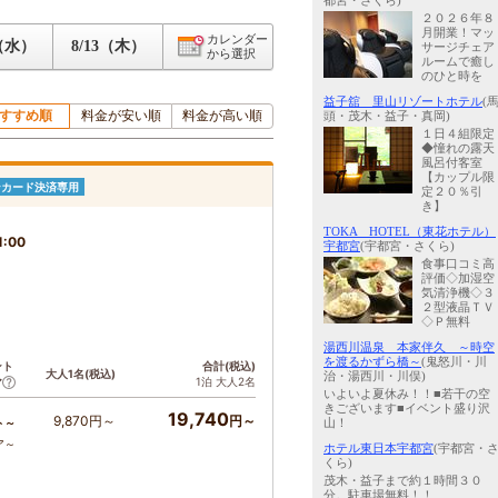
都宮・さくら)
２０２６年８
月開業！マッ
カレンダー
2（水）
8/13（木）
サージチェア
から選択
ルームで癒し
のひと時を
益子舘 里山リゾートホテル
(
すすめ順
料金が安い順
料金が高い順
頭・茂木・益子・真岡)
１日４組限定
◆憧れの露天
風呂付客室
【カップル限
ンカード決済専用
定２０％引
き】
TOKA HOTEL（東花ホテル）
1:00
宇都宮
(宇都宮・さくら)
食事口コミ高
評価◇加湿空
気清浄機◇３
２型液晶ＴＶ
◇Ｐ無料
湯西川温泉 本家伴久 ～時空
を渡るかずら橋～
(鬼怒川・川
ント
合計(税込)
大人1名(税込)
治・湯西川・川俣)
1泊 大人2名
ア
いよいよ夏休み！！■若干の空
きございます■イベント盛り沢
19,740
9,870円～
円～
ト～
山！
ア～
ホテル東日本宇都宮
(宇都宮・
くら)
茂木・益子まで約１時間３０
分。駐車場無料！！