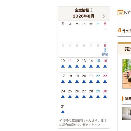
空室情報
おす
2026年8月
月
火
水
木
金
土
日
4
1
2
件の
3
4
5
6
7
8
9
【朝
3
部屋
10
11
12
13
14
15
16
▲
▲
▲
▲
▲
▲
▲
17
18
19
20
21
22
23
▲
▲
▲
▲
▲
▲
▲
24
25
26
27
28
29
30
▲
▲
▲
▲
▲
▲
▲
部
31
▲
※1泊時の空室情報となります。連泊
の場合は日付をご指定ください。