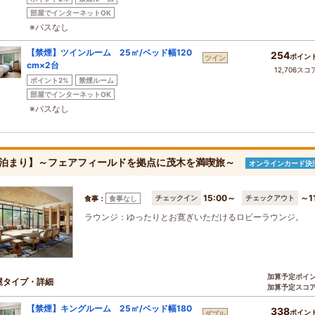
部屋でインターネットOK
※バスなし
【禁煙】ツインルーム 25㎡/ベッド幅120
254
ポイン
ツイン
cm×2台
12,706スコ
ポイント2%
禁煙ルーム
部屋でインターネットOK
※バスなし
泊まり】～フェアフィールドを拠点に茂木を満喫旅～
オンラインカード決
15:00～
～1
チェックイン
チェックアウト
食事：
食事なし
ラウンジ：ゆったりとお寛ぎいただけるロビーラウンジ。
加算予定ポイ
屋タイプ・詳細
加算予定スコ
【禁煙】キングルーム 25㎡/ベッド幅180
338
ポイン
ダブル