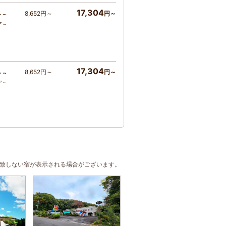
17,304
8,652円～
円～
ト～
ア～
17,304
8,652円～
円～
ト～
ア～
合致しない宿が表示される場合がございます。