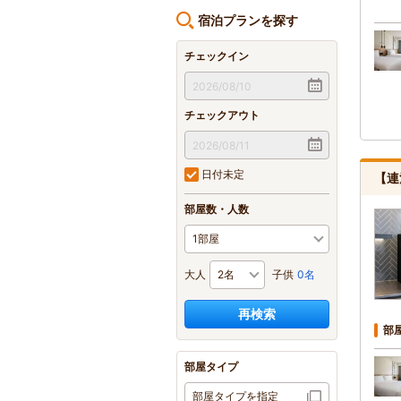
宿泊プランを探す
チェックイン
チェックアウト
日付未定
【連
部屋数・人数
大人
子供
0名
再検索
部
部屋タイプ
部屋タイプを指定