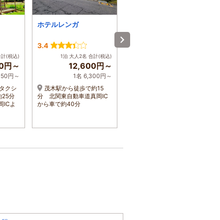
ホテルレンガ
アウマクアヒュッテ
-
3.4
1泊 大人2名 合計(税込)
合計(税込)
1泊 大人2名 合計(税込)
51,200円～
00円～
12,600円～
1名 25,600円～
,150円～
1名 6,300円～
常磐道又は東北道より北
タクシ
茂木駅から徒歩で約15
関東自動車道へ入り、茂木
25分
分 北関東自動車道真岡IC
方面へお越し下さい。モビ
ICよ
から車で約40分
リティリゾートもてぎまで
15分。