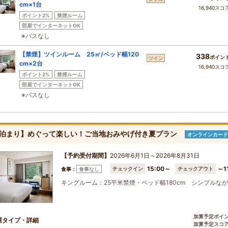
cm×1台
16,940スコ
ポイント2%
禁煙ルーム
部屋でインターネットOK
※バスなし
【禁煙】ツインルーム 25㎡/ベッド幅120
338
ポイン
ツイン
cm×2台
16,940スコ
ポイント2%
禁煙ルーム
部屋でインターネットOK
※バスなし
泊まり】めぐって楽しい！ご当地おみやげ付き夏プラン
オンラインカード
【予約受付期間】
2026年6月1日～2026年8月31日
15:00～
～1
チェックイン
チェックアウト
食事：
食事なし
キングルーム：25平米禁煙・ベッド幅180cm シンプル
加算予定ポイ
屋タイプ・詳細
加算予定スコ