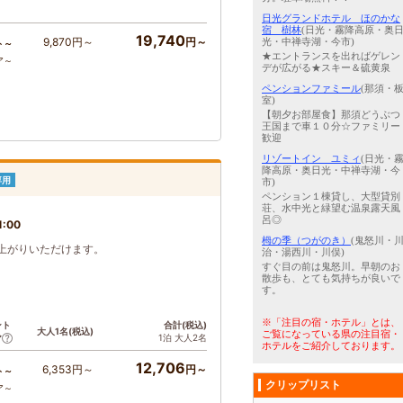
日光グランドホテル ほのかな
宿 樹林
(日光・霧降高原・奥
19,740
9,870円～
円～
光・中禅寺湖・今市)
ト～
★エントランスを出ればゲレン
ア～
デが広がる★スキー＆硫黄泉
ペンションファミール
(那須・
室)
【朝夕お部屋食】那須どうぶつ
王国まで車１０分☆ファミリー
歓迎
リゾートイン ユミィ
(日光・
降高原・奥日光・中禅寺湖・今
専用
市)
ペンション１棟貸し、大型貸別
荘、水中光と緑望む温泉露天風
呂◎
1:00
栂の季（つがのき）
(鬼怒川・
上がりいただけます。
治・湯西川・川俣)
すぐ目の前は鬼怒川。早朝のお
散歩も、とても気持ちが良いで
す。
※「注目の宿・ホテル」とは、
ント
合計(税込)
大人1名(税込)
ご覧になっている県の注目宿・
1泊 大人2名
ア
ホテルをご紹介しております。
12,706
6,353円～
円～
ト～
クリップリスト
ア～