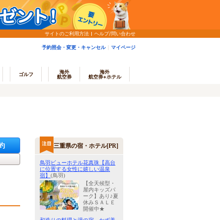
サイトのご利用方法
ヘルプ/問い合わせ
予約照会・変更・キャンセル
マイページ
海外
海外
ゴルフ
航空券
航空券+ホテル
約
三重県の宿・ホテル[PR]
鳥羽ビューホテル花真珠【高台
に位置する女性に嬉しい温泉
宿】
(鳥羽)
【全天候型・
屋内キッズパ
ーク】あり♪夏
休みＳＡＬＥ
開催中★