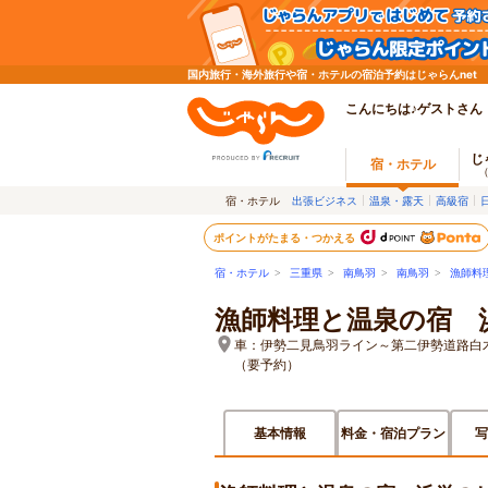
国内旅行・海外旅行や宿・ホテルの宿泊予約はじゃらんnet
こんにちは♪ゲストさん
じ
宿・ホテル
宿・ホテル
出張ビジネス
温泉・露天
高級宿
ポイントがたまる・つかえる
宿・ホテル
>
三重県
>
南鳥羽
>
南鳥羽
>
漁師料
漁師料理と温泉の宿 
車：伊勢二見鳥羽ライン～第二伊勢道路白
（要予約）
基本情報
料金・宿泊プラン
写