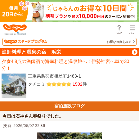
じゃらん
お得な特典をみる
漁師料理と温泉の宿 浜栄
夕食4.8点の漁師宿で海幸料理と温泉旅へ！伊勢神宮へ車で30
分！
三重県鳥羽市相差町1483-1
クチコミ
1502
件
宿泊施設ブログ
今日は石神さん春祭りでした。
[更新] 2026/05/07 22:39