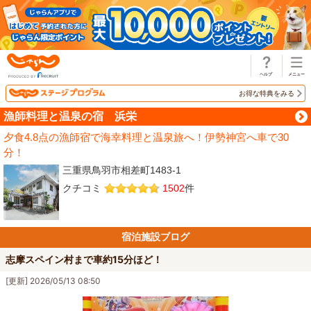
じゃらん
お得な特典をみる
漁師料理と温泉の宿 浜栄
夕食4.8点の漁師宿で海幸料理と温泉旅へ！伊勢神宮へ車で30
分！
三重県鳥羽市相差町1483-1
クチコミ
1502
件
宿泊施設ブログ
志摩スペイン村まで車約15分ほど！
[更新] 2026/05/13 08:50