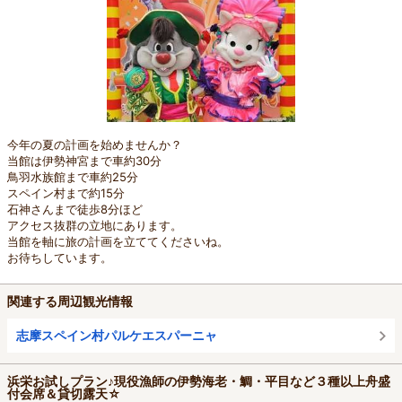
今年の夏の計画を始めませんか？
当館は伊勢神宮まで車約30分
鳥羽水族館まで車約25分
スペイン村まで約15分
石神さんまで徒歩8分ほど
アクセス抜群の立地にあります。
当館を軸に旅の計画を立ててくださいね。
お待ちしています。
関連する周辺観光情報
志摩スペイン村パルケエスパーニャ
浜栄お試しプラン♪現役漁師の伊勢海老・鯛・平目など３種以上舟盛
付会席＆貸切露天☆