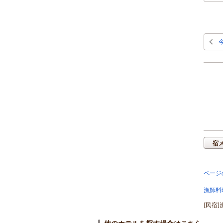
宿
ページ
漁師料
[民宿