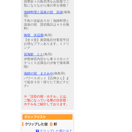
四季折々の鳥羽湾をお部屋でご
覧になりながら海の幸を堪能！
漁師料理と温泉の宿 浜栄
(南鳥
羽)
千鳥ケ浜徒歩５分！漁師料理と
温泉の宿、貸切風呂は４０分無
料♪
御宿 浜辺屋
(鳥羽)
【全４室】展望風呂付客室平日
お得なプランあります。１ドリ
ンク
花海鮮 とと
(鳥羽)
伊勢神宮内宮から車３０分☆ク
チコミ５点満点の夕食で海幸満
喫♪
漁師の宿 まさみや
(南鳥羽)
パワースポット【石神さん】ま
で徒歩３分！採りたて魚ピチピ
チ♪
※「注目の宿・ホテル」とは、
ご覧になっている県の注目宿・
ホテルをご紹介しております。
0
クリップした宿とは？