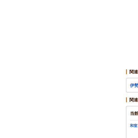
関連
伊
関連
当
和室