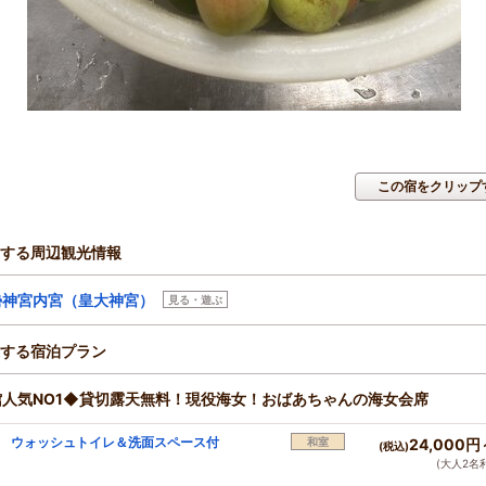
この宿をクリップ
する周辺観光情報
勢神宮内宮（皇大神宮）
見る・遊ぶ
する宿泊プラン
館人気NO1◆貸切露天無料！現役海女！おばあちゃんの海女会席
 ウォッシュトイレ＆洗面スペース付
和室
24,000円
(税込)
(大人2名