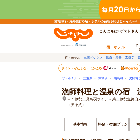
国内旅行・海外旅行や宿・ホテルの宿泊予約はじゃらんnet
こんにちは♪ゲストさん
じ
宿・ホテル
宿・ホテル
出張ビジネス
温泉・露天
高級宿
ポイントがたまる・つかえる
宿・ホテル
>
三重県
>
南鳥羽
>
南鳥羽
>
漁師料
漁師料理と温泉の宿 
車：伊勢二見鳥羽ライン～第二伊勢道路白
（要予約）
基本情報
料金・宿泊プラン
写