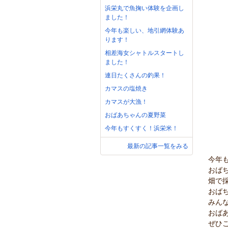
浜栄丸で魚掬い体験を企画し
ました！
今年も楽しい、地引網体験あ
ります！
相差海女シャトルスタートし
ました！
連日たくさんの釣果！
カマスの塩焼き
カマスが大漁！
おばあちゃんの夏野菜
今年もすくすく！浜栄米！
最新の記事一覧をみる
今年
おば
畑で
おば
みん
おば
ぜひ