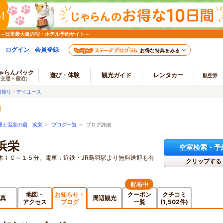
 ～日本最大級の宿・ホテル予約サイト～
ログイン
会員登録
お得な特典をみる
ゃらんパック
遊び・体験
観光ガイド
レンタカー
航空券
（交通＋宿泊）
日帰り・デイユース
理と温泉の宿 浜栄
>
ブログ一覧
> ブログ詳細
浜栄
空室検索・予
木ＩＣ～１５分。電車：近鉄・JR鳥羽駅より無料送迎も有
クリップする
配布中
地図・
お知らせ・
クーポン
クチコミ
真
周辺観光
アクセス
ブログ
一覧
(1,502件)