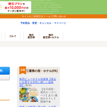
サイトのご利用方法
ヘルプ/問い合わせ
予約照会・変更・キャンセル
マイページ
海外
海外
ゴルフ
航空券
航空券+ホテル
約
三重県の宿・ホテル[PR]
鳥羽ビューホテル花真珠【高台
に位置する女性に嬉しい温泉
宿】
(鳥羽)
【全天候型・
屋内キッズパ
ーク】あり♪夏
休みＳＡＬＥ
開催中★