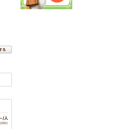
する
～/人
利用時)