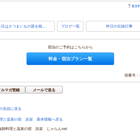
最安料
今日はさつまいもの苗を植…
ブログ一覧
昨日の伝統行事
宿泊のご予約はこちらから
料金・宿泊プラン一覧
宿番号：3
メルマガ登録
メールで送る
の先頭に戻る
理と温泉の宿 浜栄 基本情報へ戻る
]漁師料理と温泉の宿 浜栄 じゃらんnet