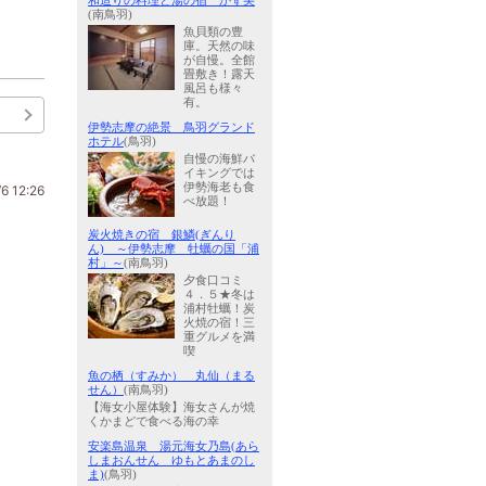
和造りの料理と湯の宿 かず美
(南鳥羽)
魚貝類の豊
庫。天然の味
が自慢。全館
畳敷き！露天
風呂も様々
有。
伊勢志摩の絶景 鳥羽グランド
ホテル
(鳥羽)
自慢の海鮮バ
イキングでは
伊勢海老も食
6 12:26
べ放題！
炭火焼きの宿 銀鱗(ぎんり
ん) ～伊勢志摩 牡蠣の国「浦
村」～
(南鳥羽)
夕食口コミ
４．５★冬は
浦村牡蠣！炭
火焼の宿！三
重グルメを満
喫
魚の栖（すみか） 丸仙（まる
せん）
(南鳥羽)
【海女小屋体験】海女さんが焼
くかまどで食べる海の幸
安楽島温泉 湯元海女乃島(あら
しまおんせん ゆもとあまのし
ま)
(鳥羽)