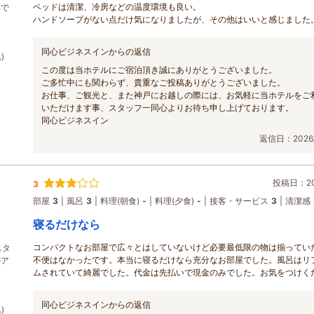
ベッドは清潔、冷房などの温度環境も良い。
みで
ハンドソープがない点だけ気になりましたが、その他はいいと感じました
同心ビジネスインからの返信
)
この度は当ホテルにご宿泊頂き誠にありがとうございました。
ご多忙中にも関わらず、貴重なご投稿ありがとうございました。
お仕事、ご観光と、また神戸にお越しの際には、お気軽に当ホテルをご
いただけます事、スタッフ一同心よりお待ち申し上げております。
同心ビジネスイン
返信日：2026/
投稿日：202
3
部屋
3
風呂
3
料理(朝食)
-
料理(夕食)
-
接客・サービス
3
清潔感
寝るだけなら
コンパクトなお部屋で広々とはしていないけど必要最低限の物は揃ってい
スタ
不便はなかったです。本当に寝るだけなら充分なお部屋でした。風呂はリ
ルア
ムされていて綺麗でした。代金は先払いで現金のみでした。お気をつけく
同心ビジネスインからの返信
)