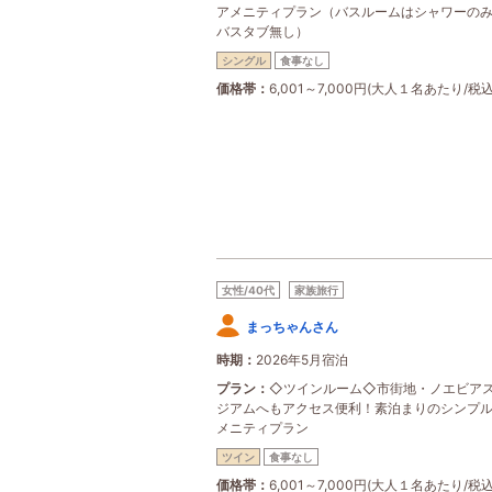
アメニティプラン（バスルームはシャワーの
バスタブ無し）
シングル
食事なし
価格帯
6,001～7,000円(大人１名あたり/税込
女性/40代
家族旅行
まっちゃんさん
時期
2026年5月宿泊
プラン
◇ツインルーム◇市街地・ノエビア
ジアムへもアクセス便利！素泊まりのシンプ
メニティプラン
ツイン
食事なし
価格帯
6,001～7,000円(大人１名あたり/税込