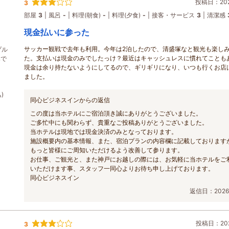
投稿日：2026
3
部屋
3
風呂
-
料理(朝食)
-
料理(夕食)
-
接客・サービス
3
清潔感
現金払いに参った
サッカー観戦で去年も利用。今年は2泊したので、清盛塚なと観光も楽し
プル
た。支払いは現金のみでしたっけ？最近はキャッシュレスに慣れてことも
みで
現金は余り持たないようにしてるので、ギリギリになり、いつも行くお店
ました。
)
同心ビジネスインからの返信
この度は当ホテルにご宿泊頂き誠にありがとうございました。
ご多忙中にも関わらず、貴重なご投稿ありがとうございました。
当ホテルは現地では現金決済のみとなっております。
施設概要内の基本情報、また、宿泊プランの内容欄に記載しております
もっと皆様にご周知いただけるよう改善して参ります。
お仕事、ご観光と、また神戸にお越しの際には、お気軽に当ホテルをご
いただけます事、スタッフ一同心よりお待ち申し上げております。
同心ビジネスイン
返信日：2026/
投稿日：202
3