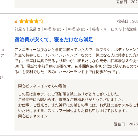
返信日：2026
投稿日：2026
4
部屋
3
風呂
2
料理(朝食)
-
料理(夕食)
-
接客・サービス
3
清潔感
宿泊費が安くて、寝るだけなら満足
アメニティーは少ないと事前に解っていたので、歯ブラシ、ボディシャン
ドｕ
外全て持参した。リンスインシャンプーなので、気になる人は持参した方
ルア
です。部屋は写真で見るより狭いが、寝るだけなら充分。駐車場は３台あ
00円。電話で事前予約が必要です。徒歩圏内(徒歩10分位)に駅があるので
るにも便利でした。因みにハーバーランドまでは徒歩20分です。
込)
同心ビジネスインからの返信
この度は当ホテルにご宿泊頂き誠にありがとうございました。
ご多忙中にも関わらず、貴重なご投稿ありがとうございました。
お仕事、ご観光と、また神戸にお越しの際には、お気軽に当ホテルをご
いただけます事、スタッフ一同心よりお待ち申し上げております。
同心ビジネスイン
返信日：2026/