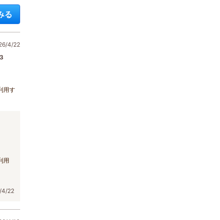
みる
/4/22
3
利用す
利用
4/22