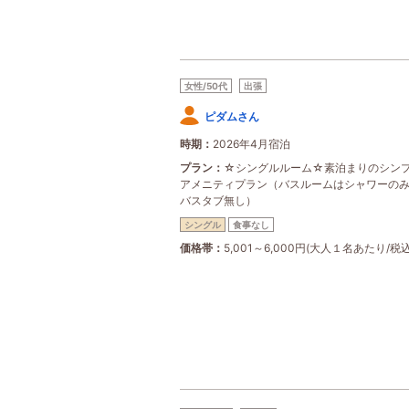
女性/50代
出張
ピダムさん
時期
2026年4月宿泊
プラン
☆シングルルーム☆素泊まりのシン
アメニティプラン（バスルームはシャワーの
バスタブ無し）
シングル
食事なし
価格帯
5,001～6,000円(大人１名あたり/税込