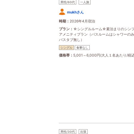
男性/60代
一人旅
mukhさん
時期
2026年4月宿泊
プラン
☆シングルルーム☆素泊まりのシン
アメニティプラン（バスルームはシャワーの
バスタブ無し）
シングル
食事なし
価格帯
5,001～6,000円(大人１名あたり/税込
男性/30代
出張