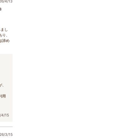
/4/13
3
みまし
あり、
は諦め
が、
利用
4/15
6/3/15