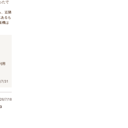
ったで
る、近隣
はあるも
販機は
利用
7/31
6/7/18
3