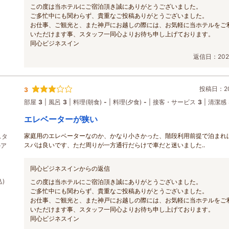
この度は当ホテルにご宿泊頂き誠にありがとうございました。
ご多忙中にも関わらず、貴重なご投稿ありがとうございました。
お仕事、ご観光と、また神戸にお越しの際には、お気軽に当ホテルをご
いただけます事、スタッフ一同心よりお待ち申し上げております。
同心ビジネスイン
返信日：2026
投稿日：202
3
部屋
3
風呂
3
料理(朝食)
-
料理(夕食)
-
接客・サービス
3
清潔感
エレベーターが狭い
家庭用のエレベーターなのか、かなり小さかった、階段利用前提で泊まれ
スタ
スパは良いです、ただ周りが一方通行だらけで車だと迷いました..
ルア
同心ビジネスインからの返信
込)
この度は当ホテルにご宿泊頂き誠にありがとうございました。
ご多忙中にも関わらず、貴重なご投稿ありがとうございました。
お仕事、ご観光と、また神戸にお越しの際には、お気軽に当ホテルをご
いただけます事、スタッフ一同心よりお待ち申し上げております。
同心ビジネスイン