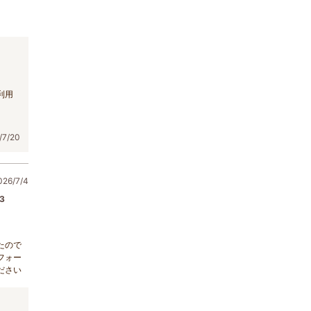
。
利用
7/20
6/7/4
3
たので
フォー
ださい