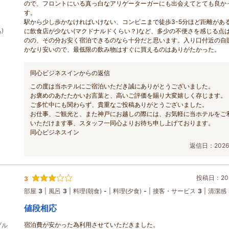
ので、フロントにいる真っ白なアリゲーターガーにも出会えてとても良か
す。
駅から少し歩かなければいけない、コンビニまで徒歩3-5分ほど距離があ
)
に飲食店が少ない(マクドナルドくらい？)など、多少の不便さを感じる点
のの、その分お安く宿泊できるのなら十分だと思います。入り口付近の自
かなり安いので、最低限の飲み物はすぐに買えるのはありがたかった。
同心ビジネスインからの返信
この度は当ホテルにご宿泊いただき誠にありがとうございました。
お褒めのあたたかいお言葉と、高いご評価を賜り大変嬉しく存じます。
ご多忙中にも関わらず、貴重なご投稿ありがとうございました。
お仕事、ご観光と、また神戸にお越しの際には、お気軽に当ホテルをご
いただけます事、スタッフ一同心よりお待ち申し上げております。
同心ビジネスイン
返信日：2026/
投稿日：202
3
部屋
3
風呂
3
料理(朝食)
-
料理(夕食)
-
接客・サービス
3
清潔感
値段相応
宿泊費が安かった為利用させていただきました。
プル