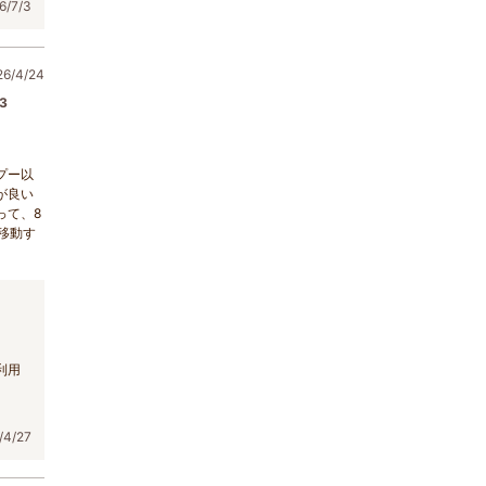
/7/3
/4/24
3
プー以
が良い
って、8
移動す
利用
4/27