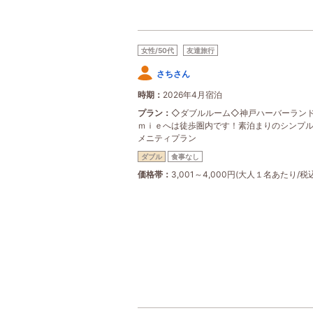
女性/50代
友達旅行
さちさん
時期
2026年4月宿泊
プラン
◇ダブルルーム◇神戸ハーバーラン
ｍｉｅへは徒歩圏内です！素泊まりのシンプ
メニティプラン
ダブル
食事なし
価格帯
3,001～4,000円(大人１名あたり/税