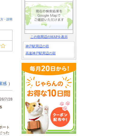
見方・説明
この宿周辺のMAPを表示
神戸駅周辺の宿
高速神戸駅周辺の宿
潔感
）
6/7/28
5
ポート
だった