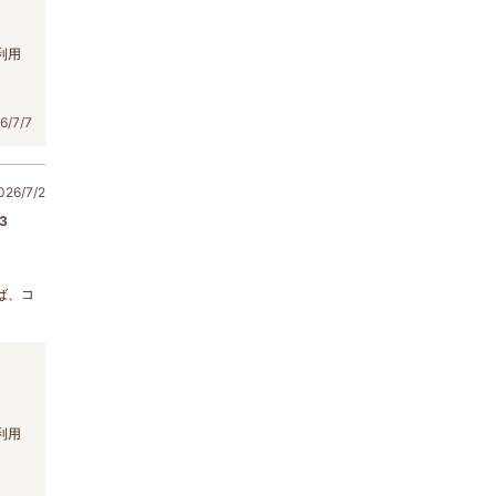
利用
/7/7
6/7/2
3
ば、コ
利用