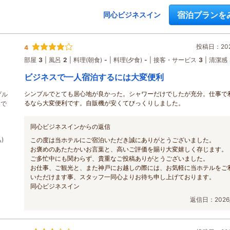
宿泊プランを
同心ビジネスイン
投稿日：2026
4
部屋
3
風呂
2
料理(朝食)
-
料理(夕食)
-
接客・サービス
3
清潔感
ビジネスで一人宿泊するには大変便利
シンプルでとても居心地が良かった。シャワーだけでしたが充分。仕事で
プル
るなら大変便利です。自販機が安くてびっくりしました。
みで
同心ビジネスインからの返信
)
この度は当ホテルにご宿泊いただき誠にありがとうございました。
お褒めのあたたかいお言葉と、高いご評価を賜り大変嬉しく存じます。
ご多忙中にも関わらず、貴重なご投稿ありがとうございました。
お仕事、ご観光と、また神戸にお越しの際には、お気軽に当ホテルをご
いただけます事、スタッフ一同心よりお待ち申し上げております。
同心ビジネスイン
返信日：2026/