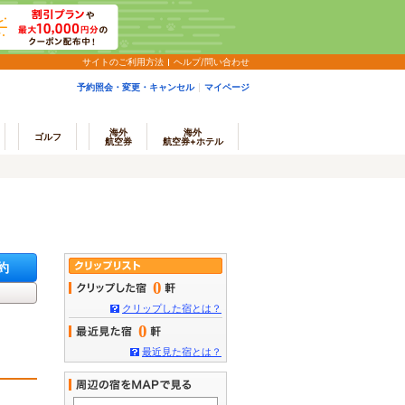
サイトのご利用方法
ヘルプ/問い合わせ
予約照会・変更・キャンセル
マイページ
海外
海外
ゴルフ
航空券
航空券+ホテル
約
0
クリップした宿とは？
0
最近見た宿とは？