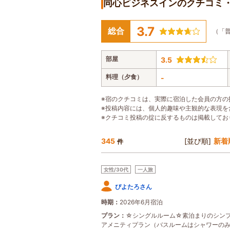
同心ビジネスインのクチコミ
3.7
総合
（「普
部屋
3.5
料理（夕食）
-
※宿のクチコミは、実際に宿泊した会員の方の
※投稿内容には、個人的趣味や主観的な表現を
※クチコミ投稿の掟に反するものは掲載してお
345
[並び順]
新着
件
女性/30代
一人旅
ぴよたろさん
時期
2026年6月宿泊
プラン
☆シングルルーム☆素泊まりのシン
アメニティプラン（バスルームはシャワーの