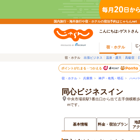
国内旅行・海外旅行や宿・ホテルの宿泊予約はじゃらんnet
こんにちは♪ゲストさん
じ
宿・ホテル
宿・ホテル
出張ビジネス
温泉・露天
高級宿
ポイントがたまる・つかえる
宿・ホテル
>
兵庫県
>
神戸・有馬・明石
>
ハーバ
同心ビジネスイン
中央市場前駅1番出口から出て左手側横断歩
mです。
地
基本情報
料金・宿泊プラン
アク