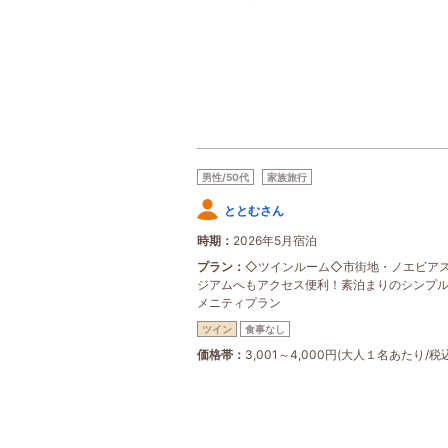
男性/50代
家族旅行
ととむさん
時期
2026年5月宿泊
プラン
◇ツインルーム◇市街地・ノエビア
ジアムへもアクセス便利！素泊まりのシンプ
メニティプラン
ツイン
食事なし
価格帯
3,001～4,000円(大人１名あたり/税