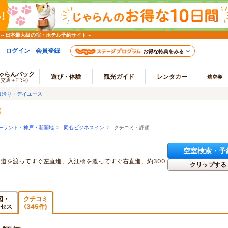
 ～日本最大級の宿・ホテル予約サイト～
ログイン
会員登録
お得な特典をみる
ゃらんパック
遊び・体験
観光ガイド
レンタカー
航空券
（交通＋宿泊）
日帰り・デイユース
ーランド・神戸・新開地
>
同心ビジネスイン
> クチコミ・評価
空室検索・予
道を渡ってすぐ左直進、入江橋を渡ってすぐ右直進、約300
クリップする
図・
クチコミ
セス
(345件)