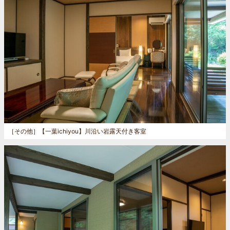
［その他］
【一葉ichiyou】川沿い岩露天付き客室