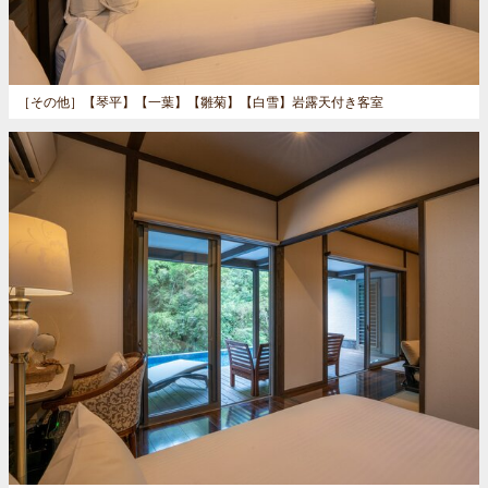
［その他］
【琴平】【一葉】【雛菊】【白雪】岩露天付き客室