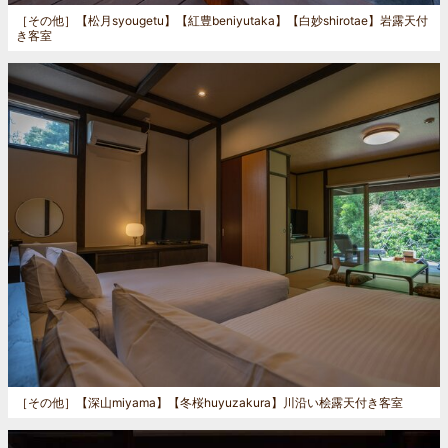
［その他］
【松月syougetu】【紅豊beniyutaka】【白妙shirotae】岩露天付
き客室
［その他］
【深山miyama】【冬桜huyuzakura】川沿い桧露天付き客室