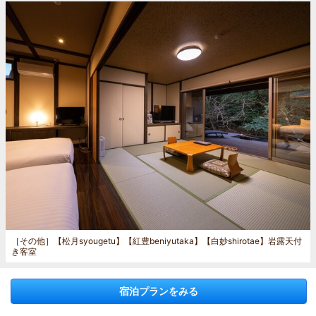
［その他］
【松月syougetu】【紅豊beniyutaka】【白妙shirotae】岩露天付
き客室
宿泊プランをみる