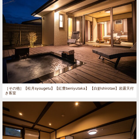
［その他］
【松月syougetu】【紅豊beniyutaka】 【白妙shirotae】岩露天付
き客室