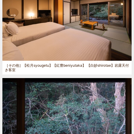
［その他］
【松月syougetu】【紅豊beniyutaka】 【白妙shirotae】岩露天付
き客室