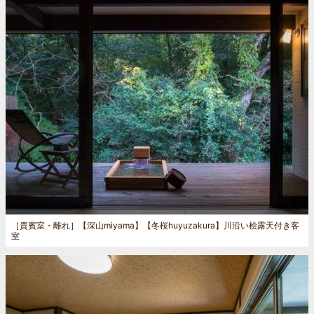
［貴賓室・離れ］
【深山miyama】【冬桜huyuzakura】川沿い桧露天付き客
室