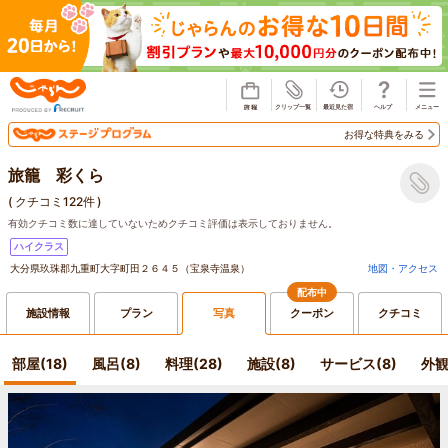
じゃらん
お得な特典をみる
旅籠 彩くら
(
クチコミ122件
)
有効クチコミ数に達していないためクチコミ評価は表示しておりません。
ハイクラス
大分県玖珠郡九重町大字町田２６４５（宝泉寺温泉）
地図・アクセス
配布中
施設情報
プラン
写真
クーポン
クチコミ
部屋(18)
風呂(8)
料理(28)
施設(8)
サービス(8)
外観