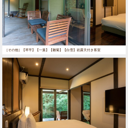
［その他］
【琴平】【一葉】【雛菊】【白雪】岩露天付き客室