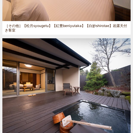
［その他］
【松月syougetu】【紅豊beniyutaka】【白妙shirotae】岩露天付
き客室