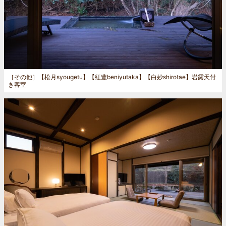
［その他］
【松月syougetu】【紅豊beniyutaka】【白妙shirotae】岩露天付
き客室