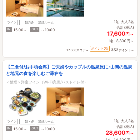
1泊
大人2名
ツイン
朝のみ
禁煙ルーム
合計(税込)
IN
OUT
15:00～
～10:00
17,600
円～
1名
8,800円～
2
ポイント
%
352
17,600スコア～
ポイント～
【二食付/お手頃会席】ご夫婦やカップルの温泉旅に♪山間の温泉
と地元の食を楽しむご滞在を
＜禁煙＞洋室ツイン（Wi-Fi完備/バストイレ付）
1泊
大人2名
ツイン
朝・夕
禁煙ルーム
合計(税込)
IN
OUT
15:00～
～10:00
28,600
円～
1名
14,300円～