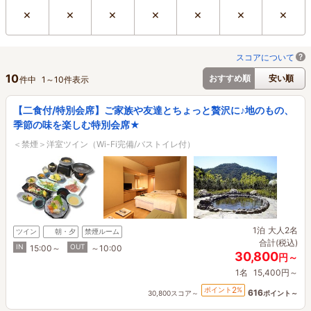
×
×
×
×
×
×
×
スコアについて
10
おすすめ順
安い順
件中
1
～
10
件表示
【二食付/特別会席】ご家族や友達とちょっと贅沢に♪地のもの、
季節の味を楽しむ特別会席★
＜禁煙＞洋室ツイン（Wi-Fi完備/バストイレ付）
1泊
大人2名
ツイン
朝・夕
禁煙ルーム
合計(税込)
IN
OUT
15:00～
～10:00
30,800
円～
1名
15,400円～
2
ポイント
%
616
30,800スコア～
ポイント～