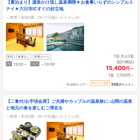
【素泊まり】源泉かけ流し温泉満喫★お食事いらずのシンプルス
テイ★六日市ICすぐの好立地
＜禁煙＞和室9畳（Wi-Fi完備/バストイレ付）
1泊
大人2名
和室
食事なし
禁煙ルーム
合計(税込)
IN
OUT
15:00～
～10:00
15,400
円～
1名
7,700円～
2
ポイント
%
308
15,400スコア～
ポイント～
【二食付/お手頃会席】ご夫婦やカップルの温泉旅に♪山間の温泉
と地元の食を楽しむご滞在を
＜禁煙＞和室9畳（Wi-Fi完備/バストイレ付）