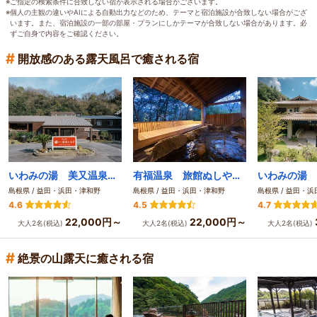
※ご指定の検索条件に合致しない宿が表示される場合がございます。
※個人の主観の違いやAIによる自動出力などのため、テーマと宿泊施設が合致しない場合がござ
います。また、宿泊施設の一部の部屋・プランにしかテーマが合致しない場合があります。必
ずご自身で内容をご確認ください。
#
開放感のある露天風呂で癒される宿
いわみの湯 美又温泉 なごみ湯宿かなぎ
有福温泉 旅館ぬしや ～創業250年 離れの一軒宿～
島根県 / 益田・浜田・津和野
島根県 / 益田・浜田・津和野
島根県 / 益田・
4.6
4.5
4.7
22,000円～
22,000円～
大人2名(税込)
大人2名(税込)
大人2名(税込)
#
絶景の山露天に癒される宿