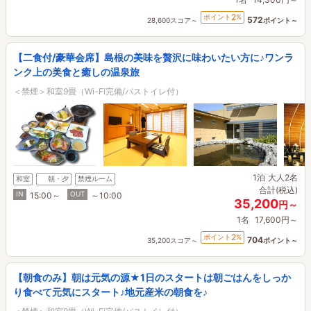
2
ポイント
%
572
28,600スコア～
ポイント～
【二食付/豪華会席】島根の美味を贅沢に味わいたい方に♪ワンラ
ンク上の美食と癒しの温泉旅
＜禁煙＞和室9畳（Wi-Fi完備/バストイレ付）
1泊
大人2名
和室
朝・夕
禁煙ルーム
合計(税込)
IN
OUT
15:00～
～10:00
35,200
円～
1名
17,600円～
2
ポイント
%
704
35,200スコア～
ポイント～
【朝食のみ】朝は元気の源★1日のスタートは朝ごはんをしっか
り食べて元気にスタート♪地元産米の朝食を♪