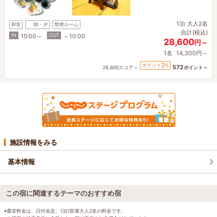
1泊
大人2名
和室
朝・夕
禁煙ルーム
合計(税込)
IN
OUT
15:00～
～10:00
28,600
円～
1名
14,300円～
2
ポイント
%
572
28,600スコア～
ポイント～
施設情報をみる
基本情報
この宿に関連するテーマのおすすめ宿
※最安料金は、日付未定、1泊1部屋大人2名の料金です。