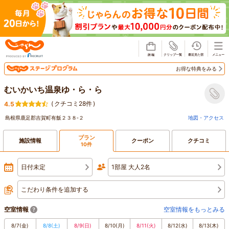
じゃらん
お得な特典をみる
むいかいち温泉ゆ・ら・ら
(
クチコミ28件
)
4.5
島根県鹿足郡吉賀町有飯２３８‐２
地図・アクセス
プラン
施設情報
クーポン
クチコミ
10件
日付未定
1部屋 大人2名
こだわり条件を追加する
空室情報
空室情報をもっとみる
8/7
(金)
8/8
(土)
8/9
(日)
8/10
(月)
8/11
(火)
8/12
(水)
8/13
(木)