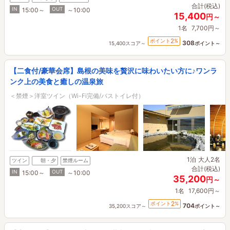
合計(税込)
IN
OUT
15:00～
～10:00
15,400
円～
1名
7,700円～
2
ポイント
%
308
15,400スコア～
ポイント～
【二食付/豪華会席】島根の美味を贅沢に味わいたい方に♪ワンラ
ンク上の美食と癒しの温泉旅
＜禁煙＞洋室ツイン（Wi-Fi完備/バストイレ付）
1泊
大人2名
ツイン
朝・夕
禁煙ルーム
合計(税込)
IN
OUT
15:00～
～10:00
35,200
円～
1名
17,600円～
2
ポイント
%
704
35,200スコア～
ポイント～