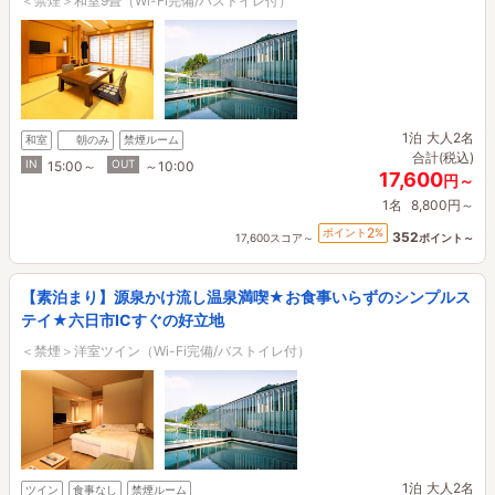
＜禁煙＞和室9畳（Wi-Fi完備/バストイレ付）
1泊
大人2名
和室
朝のみ
禁煙ルーム
合計(税込)
IN
OUT
15:00～
～10:00
17,600
円～
1名
8,800円～
2
ポイント
%
352
17,600スコア～
ポイント～
【素泊まり】源泉かけ流し温泉満喫★お食事いらずのシンプルス
テイ★六日市ICすぐの好立地
＜禁煙＞洋室ツイン（Wi-Fi完備/バストイレ付）
1泊
大人2名
ツイン
食事なし
禁煙ルーム