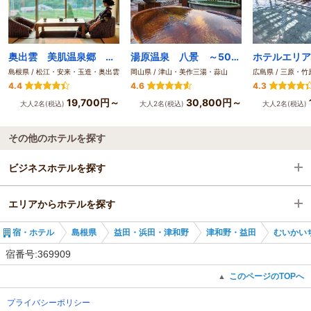
奥出雲 美肌温泉郷 亀嵩温泉 玉峰山荘
湯原温泉 八景 ～50種類以上の野菜が味わえる料理のお宿～
島根県 / 松江・安来・玉造・奥出雲
岡山県 / 津山・美作三湯・蒜山
広島県 / 三原・
4.4
4.6
4.3
19,700円～
30,800円～
大人2名(税込)
大人2名(税込)
大人2名(税込)
その他のホテルを探す
ビジネスホテルを探す
エリアからホテルを探す
島根県
宿・ホテル
島根県
益田・浜田・津和野
津和野・益田
むいかい
益田・浜田・津和野
島根県
宿番号:369909
津和野・益田
益田・浜田・津和野
このページのTOPへ
▲
プライバシーポリシー