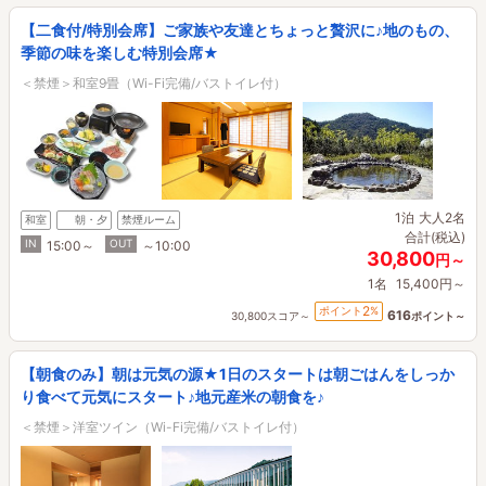
【二食付/特別会席】ご家族や友達とちょっと贅沢に♪地のもの、
季節の味を楽しむ特別会席★
＜禁煙＞和室9畳（Wi-Fi完備/バストイレ付）
1泊
大人2名
和室
朝・夕
禁煙ルーム
合計(税込)
IN
OUT
15:00～
～10:00
30,800
円～
1名
15,400円～
2
ポイント
%
616
30,800スコア～
ポイント～
【朝食のみ】朝は元気の源★1日のスタートは朝ごはんをしっか
り食べて元気にスタート♪地元産米の朝食を♪
＜禁煙＞洋室ツイン（Wi-Fi完備/バストイレ付）