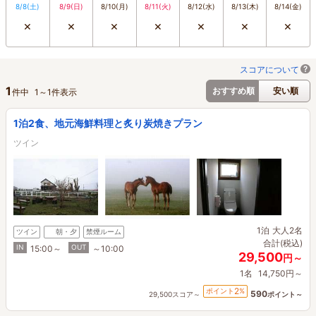
8/8
(土)
8/9
(日)
8/10
(月)
8/11
(火)
8/12
(水)
8/13
(木)
8/14
(金)
×
×
×
×
×
×
×
スコアについて
1
おすすめ順
安い順
件中
1
～
1
件表示
1泊2食、地元海鮮料理と炙り炭焼きプラン
ツイン
1泊
大人2名
ツイン
朝・夕
禁煙ルーム
合計(税込)
IN
OUT
15:00～
～10:00
29,500
円～
1名
14,750円～
2
ポイント
%
590
29,500スコア～
ポイント～