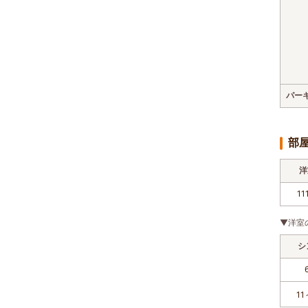
パー
部
洋
11
▼洋室
シ
11