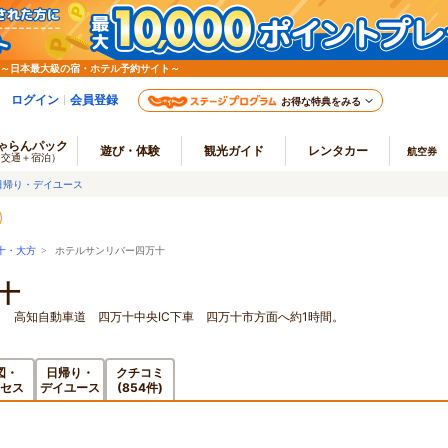
 ～日本最大級の宿・ホテル予約サイト～
ログイン
会員登録
お得な特典をみる
ゃらんパック
遊び・体験
観光ガイド
レンタカー
航空券
（交通＋宿泊）
日帰り・デイユース
十・大方
> ホテルサンリバー四万十
十
 高知自動車道 四万十中央IC下車 四万十市方面へ約1時間。
図・
日帰り・
クチコミ
セス
デイユース
(854件)