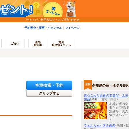
サイトのご利用方法
ヘルプ/問い合わせ
予約照会・変更・キャンセル
マイページ
海外
海外
ゴルフ
航空券
航空券+ホテル
空室検索・予約
高知県の宿・ホテル[PR
クリップする
真心こめた美食の老舗宿 土佐
御苑
(高知・須崎・南国)
本場の鰹のタ
タキを堪能♪
別価格・大人
気コスパプラ
ン！
ウェルカムホテル高知
(高知・