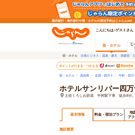
国内旅行・海外旅行や宿・ホテルの宿泊予約はじゃらんnet
こんにちは♪ゲストさん
じ
宿・ホテル
宿・ホテル
出張ビジネス
温泉・露天
高級宿
ポイントがたまる・つかえる
宿・ホテル
>
高知県
>
足摺・四万十
>
中村・四万
ホテルサンリバー四万
土佐くろしお鉄道 中村駅下車 徒歩8分。
地
基本情報
料金・宿泊プラン
アク
施設概要