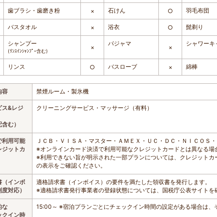
歯ブラシ・歯磨き粉
石けん
羽毛布団
×
○
バスタオル
浴衣
髭剃り
×
○
シャンプー
パジャマ
シャワーキ
×
×
(ﾘﾝｽｲﾝｼｬﾝﾌﾟｰ含む)
リンス
バスローブ
綿棒
○
×
内容
禁煙ルーム・製氷機
ビス&レジ
クリーニングサービス・マッサージ（有料）
配含む）
で利用可能
ＪＣＢ・ＶＩＳＡ・マスター・ＡＭＥＸ・ＵＣ・ＤＣ・ＮＩＣＯＳ・
レジットカ
※オンラインカード決済で利用可能なクレジットカードとは異なる場
※利用できない旨が明示された一部プランについては、クレジットカ
の表示をご確認ください。
書（インボ
適格請求書（インボイス）の要件を満たした領収書を発行します。
制度対応）
※適格請求書発行事業者の登録状態については、国税庁公表サイトを
的な
15:00～ ※宿泊プランごとにチェックイン時間の設定がある場合は
ックイン時