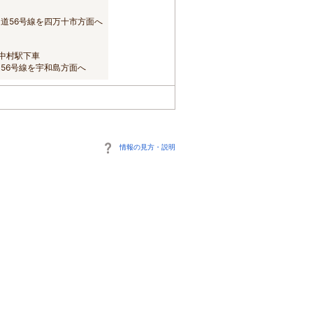
国道56号線を四万十市方面へ
中村駅下車
56号線を宇和島方面へ
情報の見方・説明