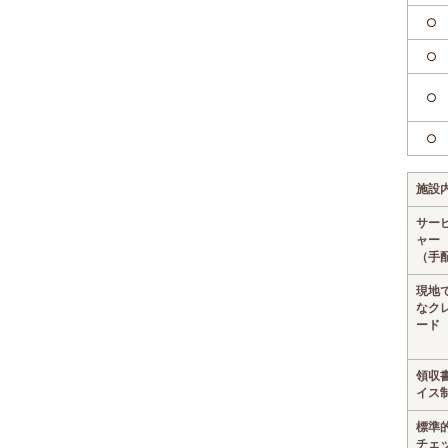
○
○
○
○
施設
サー
ャー
（手
現地
なク
ード
領収
イス
標準
チェ