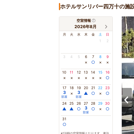
ホテルサンリバー四万十の施
空室情報
2026年8月
月
火
水
木
金
土
日
1
2
3
4
5
6
7
8
9
×
○
×
×
10
11
12
13
14
15
16
×
×
×
×
×
×
○
17
18
19
20
21
22
23
3
3
×
▲
○
×
○
部屋
部屋
24
25
26
27
28
29
30
3
▲
▲
○
○
×
○
部屋
31
○
※1泊時の空室情報となります。連泊