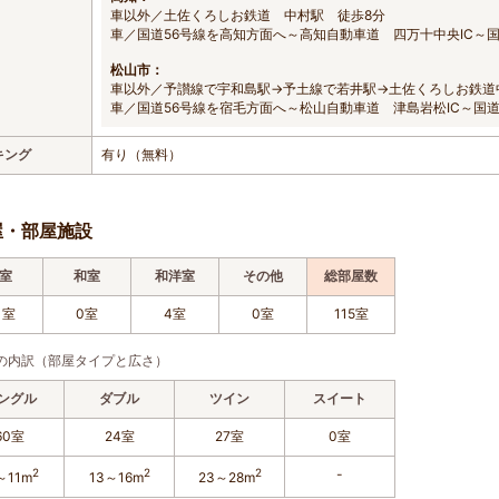
車以外／土佐くろしお鉄道 中村駅 徒歩8分
車／国道56号線を高知方面へ～高知自動車道 四万十中央IC～
松山市：
車以外／予讃線で宇和島駅→予土線で若井駅→土佐くろしお鉄道
車／国道56号線を宿毛方面へ～松山自動車道 津島岩松IC～国道
キング
有り（無料）
屋・部屋施設
室
和室
和洋室
その他
総部屋数
1室
0室
4室
0室
115室
の内訳（部屋タイプと広さ）
ングル
ダブル
ツイン
スイート
60室
24室
27室
0室
2
2
2
-
～11m
13～16m
23～28m