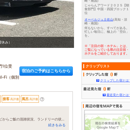
崎・南国)
じゃらんアワード２０２５【朝
食部門】中国・四国ブロック１
位
オーベルジュ土佐山
(高知・須
崎・南国)
何もないから、すべてがある。
忙しい毎日に、極上の「空白」
を。
曜休み）
3
/
5
泊まって良かった宿大賞
※「注目の宿・ホテル」とは、
ご覧になっている県の注目宿・
ホテルをご紹介しております。
門1位受
クリップリスト
宿泊のご予約はこちらから
0
Fi（個別
クリップした宿とは
0
最近見た宿とは
接客
風呂
高評価
高評価
近代的なシステムでチェックイン、アウトは自動改札機でスムーズで部屋のテレビからご飯の混雑状況、ランドリーの状況、近隣のお店、割引のきくお店など情報が得れました。アメニティーやウェルカムドリンク、ランドリー(有料)も充実し、ご飯はお野菜、カツオのたたき、お味噌汁、卵かけご飯など美味しく頂きました。
続きをみる