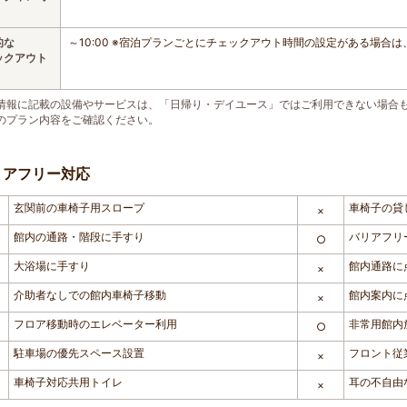
的な
～10:00 ※宿泊プランごとにチェックアウト時間の設定がある場合
ックアウト
情報に記載の設備やサービスは、「日帰り・デイユース」ではご利用できない場合
のプラン内容をご確認ください。
リアフリー対応
玄関前の車椅子用スロープ
車椅子の貸
×
館内の通路・階段に手すり
バリアフリ
○
大浴場に手すり
館内通路に
×
介助者なしでの館内車椅子移動
館内案内に
×
フロア移動時のエレベーター利用
非常用館内
○
駐車場の優先スペース設置
フロント従
×
車椅子対応共用トイレ
耳の不自由
×