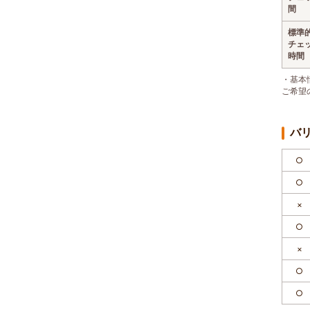
間
標準
チェ
時間
・基本
ご希望
バ
○
○
×
○
×
○
○