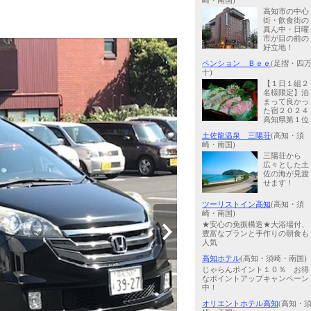
崎・南国)
高知市の中心
街・飲食街の
真ん中・日曜
市が目の前の
好立地！
ペンション Ｂｅｅ
(足摺・四
十)
【１日１組２
名様限定】泊
まって良かっ
た宿２０２４
高知県第１位
土佐龍温泉 三陽荘
(高知・須
崎・南国)
三陽荘から
広々とした土
佐の海が見渡
せます！
ツーリストイン高知
(高知・須
崎・南国)
★安心の免振構造★大浴場付、
豊富なプランと手作りの朝食も
人気
高知ホテル
(高知・須崎・南国)
じゃらんポイント１０％ お得
なポイントアップキャンペーン
中！
オリエントホテル高知
(高知・