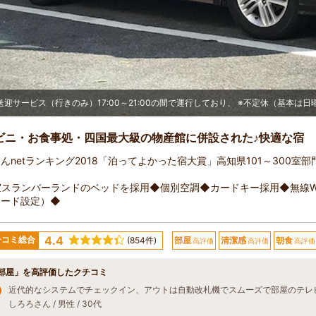
送迎サービス（行きのみ）17:00～21:00の間で運行しており、 ※不定休（基本は日
ビニ・お食事処・四国最大級の物産館に併設された♪快適な宿
んnetランキング2018「泊ってよかった宿大賞」高知県101～300室部
！
スランバーランドのベッドを採用◆個別空調◆カードキー採用◆無線Wi-
ワード設定）◆
4.4
チコミ総合
(854件)
部屋
清潔感
朝食
高評価
高評価
高評価
部屋」を高評価したクチコミ
しろろさん / 男性 / 30代