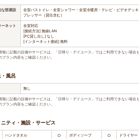
的な部屋設
全室バストイレ・全室シャワー・全室冷暖房・テレビ・ビデオデッキ
プレッサー（貸出含む）
ターネット
全室対応
[接続方法] 無線LAN
[PC貸し出し] なし
[インターネット接続] 無料
情報に記載の設備やサービスは、「日帰り・デイユース」ではご利用できない場合
のプラン内容をご確認ください。
泉・風呂
無し
情報に記載の設備やサービスは、「日帰り・デイユース」ではご利用できない場合
のプラン内容をご確認ください。
メニティ・施設・サービス
ハンドタオル
ボディソープ
ドライヤー
○
○