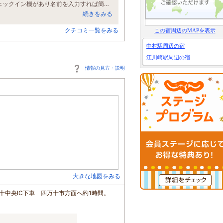
7月末の平日に家族3人で宿泊しました まだ新しくてキレイなホテルです 自動チェックイン機があり名前を入力すれば簡単に部屋のカギが出てきます ウェルカムドリンクバーが使えて、真夏日に氷入りの冷たいドリンクはとても有難かったです 部屋はツイン+エキストラベッド ソファベッドに凹凸があり寝づらかったですが、本ベッドが大きいのでくっつけて3人で寝ても充分な広さです トイレとお風呂が別なのも嬉しいポイント！ 朝食はバイキングで品数こそ多くありませんが、カツオのたたきが大きくてめちゃくちゃ美味しかったです 連泊したら少し料理の内容が変わってました 龍馬パスポートで特典もあり、またパスポート更新できる観光案内所までも徒歩5分ちょっと お土産物屋さんやドラッグストアも近くにあり、重宝しました また四万十川へ行く時には泊まりたいホテルです！！
続きをみる
クチコミ一覧をみる
この宿周辺のMAPを表示
中村駅周辺の宿
江川崎駅周辺の宿
情報の見方・説明
大きな地図をみる
十中央IC下車 四万十市方面へ約1時間。