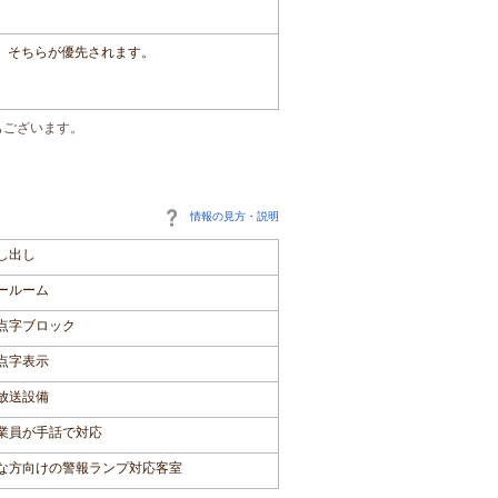
は、そちらが優先されます。
もございます。
情報の見方・説明
し出し
ールーム
点字ブロック
点字表示
放送設備
業員が手話で対応
な方向けの警報ランプ対応客室